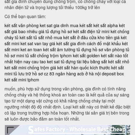
sắt gia đình chuyên dùng chống trộm, có chống cháy với loại cá
nhân điện tử và trọng lượng tối thiểu 100kg trở lên
Có thể bạn quan tâm:
két sắt văn phòng
ket sat gia dinh
mua két sắt
két sắt alpha
két
sắt giá bao nhiêu
giá tủ đựng hồ sơ
két sắt điện tử mini
két chống
cháy
tủ két sắt
tủ sắt nhỏ
mua két sắt ở đâu
cửa kho tiền
giá két
sắt mini
ket sat van tay
giá két sắt gia đình
cách đổ mật khẩu két
sắt mini
ket an toan
két sắt âm tường
tủ đựng hồ sơ văn phòng
tủ
hồ sơ mini
tủ sắt chống trộm tphcm
két sắt golden
két sắt nào tốt
nhất hiện nay
cau tao ket sat
tủ đựng tài liệu bằng sắt
két sắt nhỏ
két sắt mini chống trộm
giá két sắt hàn quốc
kích thước két sắt
mini
tủ lưu trữ hồ sơ
cz 83
ngân hàng acb ở hà nội
deposit box
két sắt mini tphcm
muốn, phù hợp sử dụng trong văn phòng, gia đình có tính năng
chống cháy và hệ thống khoá an toàn cao là kết quả của sự sáng
tạo từ một dạng vật cứng có khả năng chống cháy tại một
ngưỡng nhiệt độ độ nhất định. Loại két sắt này có thiết kế đặc biệt
cô lập trong trường hợp hỏa hoạn. Những tài sản giá trị bên trong
sẽ luôn được bảo đảm an toàn tốt nhất.