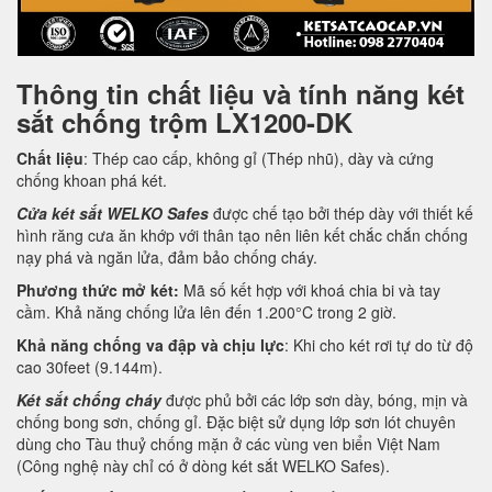
Thông tin chất liệu và tính năng két
sắt chống trộm LX1200-DK
Chất liệu
: Thép cao cấp, không gỉ (Thép nhũ), dày và cứng
chống khoan phá két.
Cửa két sắt WELKO Safes
được chế tạo bởi thép dày với thiết kế
hình răng cưa ăn khớp với thân tạo nên liên kết chắc chắn chống
nạy phá và ngăn lửa, đảm bảo chống cháy.
Phương thức mở két:
Mã số kết hợp với khoá chia bi và tay
cầm. Khả năng chống lửa lên đến 1.200°C trong 2 giờ.
Khả năng chống va đập và chịu lực
: Khi cho két rơi tự do từ độ
cao 30feet (9.144m).
Két sắt chống cháy
được phủ bởi các lớp sơn dày, bóng, mịn và
chống bong sơn, chống gỉ. Đặc biệt sử dụng lớp sơn lót chuyên
dùng cho Tàu thuỷ chống mặn ở các vùng ven biển Việt Nam
(Công nghệ này chỉ có ở dòng két sắt WELKO Safes).