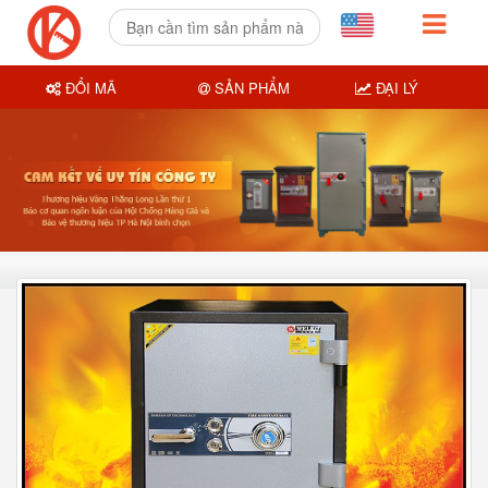
ĐỔI MÃ
SẢN PHẨM
ĐẠI LÝ