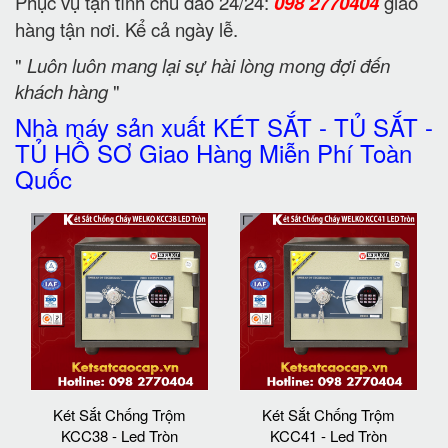
Phục vụ tận tình chu đáo 24/24:
098 2770404
giao
hàng tận nơi. Kể cả ngày lễ.
"
Luôn luôn mang lại sự hài lòng mong đợi đến
khách hàng
"
Nhà máy sản xuất KÉT SẮT - TỦ SẮT -
TỦ HỒ SƠ Giao Hàng Miễn Phí Toàn
Quốc
Két Sắt Chống Trộm
Két Sắt Chống Trộm
KCC38 - Led Tròn
KCC41 - Led Tròn