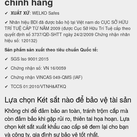
chính hãng
✔
XUẤT XỨ
: WELKO Safes
✔ Nhãn hiệu BDI đã được bảo hộ tại Việt nam do CỤC SỞ HỮU
TRÍ TUỆ CẤP TỪ NĂM 2009 (được Cục Sở Hữu Trí Tuệ cấp theo
quyết định số 3737/QĐ-SHTT ngày 24/2/2009 Chứng nhận nhãn
hiệu số: 120132)
Sản phẩm sản xuất theo tiêu chuẩn Quốc tế:
✔ SGS Iso 9001:2015
✔ Chứng nhận số: VN 16/0059
✔ Chứng nhận VINCAS 049-QMS (IAF)
✔ TCCS 01:2010/VTNH&ATKQ
Lựa chọn Két sắt nào để bảo vệ tài sản
Không chi để đảm bảo an toàn, tránh trộm cắp mà
còn đảm bảo khi gặp rủi ro, thiên tai họa hoạn. Lựa
chọn két sắt xuất khẩu cao cấp sẽ đem lại cho bạn
và công ty, gia đình sự bảo vệ tốt nhất.