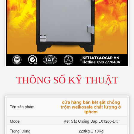
THÔNG SỐ KỸ THUẬT
cửa hàng bán két sắt chống
trộm welkosafe chất lượng ở
Tên sản phẩm
tphcm
Model
Két Sắt Chống Đập LX1200-DK
Trọng lượng
220Kg ± 10Kg