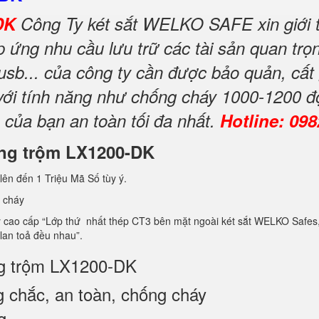
-DK
Công Ty két sắt WELKO SAFE xin giới t
ứng nhu cầu lưu trữ các tài sản quan trọng
 usb... của công ty cần được bảo quản, cất
 với tính năng như chống cháy 1000-1200 đ
 của bạn an toàn tối đa nhất.
Hotline: 09
hống trộm LX1200-DK
lên đến 1 Triệu Mã Số tùy ý.
 cháy
ao cấp “Lớp thứ nhất thép CT3 bên mặt ngoài két sắt WELKO Safes, lớp 
 lan toả đều nhau”.
ng trộm LX1200-DK
 chắc, an toàn, chống cháy
g