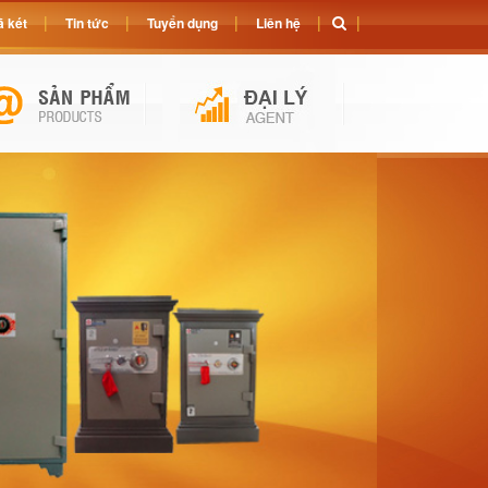
 két
Tin tức
Tuyển dụng
Liên hệ