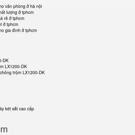
ho văn phòng ở hà nội
hất lượng ở tphcm
iá rẻ ở tphcm
ốt ở tphcm
ho gia đình ở tphcm
00-DK
trộm LX1200-DK
ắt chống trộm LX1200-DK
y két sắt cao cấp
ộm