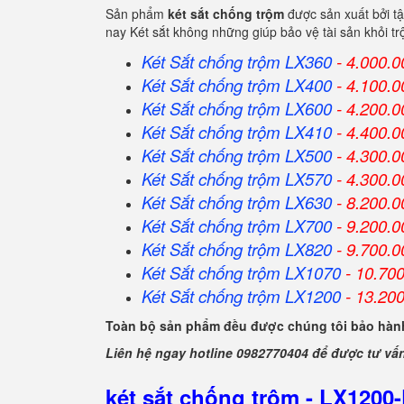
Sản phẩm
két sắt chống trộm
được sản xuất bởi t
nay Két sắt không những giúp bảo vệ tài sản khỏi 
Két Sắt chống trộm LX360
- 4.000.0
Két Sắt
chống trộm
LX400
- 4.100.0
Két Sắt
chống trộm
LX600
- 4.200.0
Két Sắt
chống trộm
LX410
- 4.400.0
Két Sắt
chống trộm
LX500
- 4.300.0
Két Sắt
chống trộm
LX570
- 4.300.0
Két Sắt
chống trộm
LX630
- 8.200.0
Két Sắt
chống trộm
LX700
- 9.200.0
Két Sắt
chống trộm
LX820
- 9.700.0
Két Sắt
chống trộm
LX1070
- 10.70
Két Sắt
chống trộm
LX1200
- 13.20
Toàn bộ sản phẩm đều được chúng tôi bảo hành
Liên hệ ngay hotline 0982770404 để được tư vấ
két sắt chống trộm - LX1200