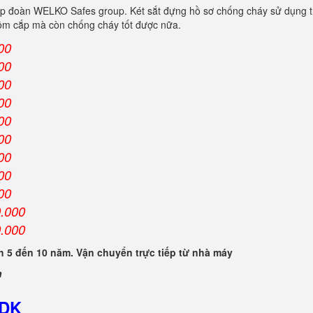
ập đoàn WELKO Safes group. Két sắt đựng hồ sơ chống cháy sử dụng t
trộm cắp mà còn chống cháy tốt được nữa.
00
00
00
00
00
00
00
00
00
0.000
0.000
 5 đến 10 năm. Vận chuyển trực tiếp từ nhà máy
n
-DK