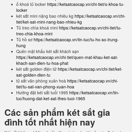
ổ khoá tủ locker
https://ketsatcaocap.vn/chi-tiet/o-khoa-tu-
locker
két sắt mini nặng bao nhiêu kg
https://ketsatcaocap.vn/chi-
tiet/ket-sat-mini-nang-bao-nhieu-kg
Tủ treo chìa khoá mini
https://ketsatcaocap.vn/chi-tiet/tu-
treo-chia-khoa-mini
Tủ hồ sơ
https://ketsatcaocap.vn/tin-tuc/tu-ho-so-trung-
hung
Quên mật khẩu két sắt khách sạn
https://ketsatcaocap.vn/chi-tiet/quen-mat-khau-ket-sat-
khach-san-dien-tu-hoa-phat
két sắt golden điện tử
https://ketsatcaocap.vn/chi-tiet/ket-
sat-golden-dien-tu
tủ sắt văn phòng xuân hoà
https://ketsatcaocap.vn/chi-
tiet/tu-sat-van-phong-xuan-hoa
Hướng đặt két sắt tuổi 1995
https://ketsatcaocap.vn/tin-
tuc/huong-dat-ket-sat-theo-tuoi-1965
Các sản phẩm két sắt gia
đình tốt nhất hiện nay