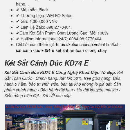
hàng...
✔
Mầu sắc: Black
✔
Thương hiệu: WELKO Safes
✔
Giá: 4,300,000 VNĐ
✔
Liên Hệ Zalo: 098 2770404
✔
Cam Kết Sản Phẩm Chất Lượng Cao: Mới 100%
✔
Hotline International 24/7: 0084 98 2770404
Chi tiết xem thêm tại:
https://ketsatcaocap.vn/chi-tiet/ket-
sat-canh-duc-kd54-e-ket-sat-an-toan-chong-chay
Két Sắt Cánh Đúc KD74 E
Két Sắt Cánh Đúc KD74 E Công Nghệ Khoá Điện Tử Đẹp.
Két
Sắt Toàn Quốc - Chính hãng, KM lớn 50%, free giao hàng. Bảo
hành 5 năm, bảo trì vĩnh viễn, bán tại kho không lo giá đắt. Sản
phẩm chính hãng - Bảo hành dài hạn - Ưu đãi khuyến mãi lớn -
Kiểu dáng hiện đại - Két sắt cao cấp.