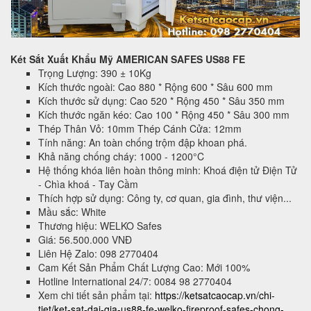
Két Sắt Xuất Khẩu Mỹ AMERICAN SAFES US88 FE
Trọng Lượng: 390 ± 10Kg
Kích thước ngoài: Cao 880 * Rộng 600 * Sâu 600 mm
Kích thước sử dụng: Cao 520 * Rộng 450 * Sâu 350 mm
Kích thước ngăn kéo: Cao 100 * Rộng 450 * Sâu 300 mm
Thép Thân Vỏ: 10mm Thép Cánh Cửa: 12mm
Tính năng: An toàn chống trộm đập khoan phá.
Khả năng chống cháy: 1000 - 1200°C
Hệ thống khóa liên hoàn thông minh: Khoá điện tử Điện Tử
- Chìa khoá - Tay Cầm
Thích hợp sử dụng: Công ty, cơ quan, gia đình, thư viện...
Mầu sắc: White
Thương hiệu: WELKO Safes
Giá: 56.500.000 VNĐ
Liên Hệ Zalo: 098 2770404
Cam Kết Sản Phẩm Chất Lượng Cao: Mới 100%
Hotline International 24/7: 0084 98 2770404
Xem chi tiết sản phẩm tại:
https://ketsatcaocap.vn/chi-
tiet/ket-sat-dai-gia-us88-fe-welko-fireproof-safes-chong-