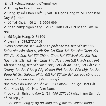
Email: ketsatchongchay@gmail.com
✔ Thông tin thanh toán:
✔
Công Ty Cổ Phần Thiết Bị Vật Tư Ngân Hàng và An Toàn Kho
Qũy Việt Nam
✔ Số Tài Khoản: 88 2112 6666 888
✔ Ngân hàng: Ngân hàng TMCP Quân Đội - Chi nhánh Tây Hà
Nội
✔ Mã Ngân Hàng: 01311001
✔ Liên hệ: 098.277.0404
(Công ty chuyên sản xuất phân phối các loại Két Sắt WELKO
Safes cho các công ty, Két Sắt Gia Đình, Két Sắt Hàn Quốc, Két
Sắt Văn Phòng, Két Sắt Chống Cháy, Két Sắt Mini, Két Sắt Thu
Ngân, Két Sắt Thả Tiền Quầy Thu Ngân, Két Sắt khách sạn, Két
sắt ngân hàng, Két Sắt Cánh Đúc, Két Sắt An Toàn, Két Sắt Siêu
Cường, Két Sắt Chống Đập Khoan Phá, Két Sắt Bảo Mật, Két Sắt
Đựng Hồ Sơ, Safes... Nhận đặt Két Sắt lắp đặt cho các công trình
chung cư, bệnh viện.....(giá rẻ tận gốc )
Nhà Máy Sản Xuất Két Sắt WELKO Safes & Két Bạc - Két Sắt
Xuất Khẩu Mỹ Lớn Nhất Việt Nam.
Phục vụ tận tình chu đáo 24/24:
098 2770404
giao hàng tận nơi.
Kể cả ngày lễ.
"
Luôn luôn mang lại sự hài lòng mong đợi đến khách hàng
"