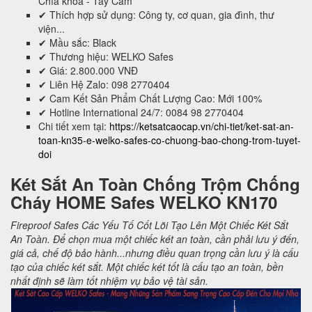
Chìa khoá - Tay Cầm
✔ Thích hợp sử dụng: Công ty, cơ quan, gia đình, thư
viện...
✔ Mầu sắc: Black
✔ Thương hiệu: WELKO Safes
✔ Giá: 2.800.000 VNĐ
✔ Liên Hệ Zalo: 098 2770404
✔ Cam Kết Sản Phẩm Chất Lượng Cao: Mới 100%
✔ Hotline International 24/7: 0084 98 2770404
Chi tiết xem tại:
https://ketsatcaocap.vn/chi-tiet/ket-sat-an-
toan-kn35-e-welko-safes-co-chuong-bao-chong-trom-tuyet-
doi
Két Sắt An Toàn Chống Trộm Chống
Cháy HOME Safes WELKO KN170
Fireproof Safes Các Yếu Tố Cốt Lõi Tạo Lên Một Chiếc Két Sắt
An Toàn. Để chọn mua một chiếc két an toàn, cần phải lưu ý đến,
giá cả, chế độ bảo hành...nhưng điều quan trọng cần lưu ý là cấu
tạo của chiếc két sắt. Một chiếc két tốt là cấu tạo an toàn, bền
nhất định sẽ làm tốt nhiệm vụ bảo vệ tài sản.