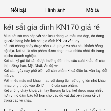
Nổi bật
Hình ảnh
Mô tả
két sắt gia đình KN170 giá rẻ
Mua két sắt cao cấp với các kiểu dáng và mẫu mã đẹp, đa dạng
tại
cửa hàng bán két sắt gia đình KN170 vân tay
.
két sắt chống cháy được sản xuất phục vụ nhu cầu khách hàng
nội địa. két sắt là sản phẩm được chọn mua nhiều nhất để trang
bị cho doanh nghiệp.
Két sắt ký gửi tài sản được hướng đến nhu cầu xuất khẩu tới các
thị trường Iran, Mỹ, Nhật, Ấn độ vv.
Két sắt ngày nay phổ biến với sản phẩm khoá điện tử, vân tay, đổi
mã vv.
Với nhiều mẫu mã khác nhau với dung tích sử dụng lớn nhỏ khác
nhau phụ thuộc vào độ lớn, nhỏ của sản phẩm.
Két chống cháy khoá vân tay thường là loại két được mua nhiều
hơn vì nó đảm bảo tốt hơn cho các đồ vật đặt bên trong kể cả
trong các vụ cháy.