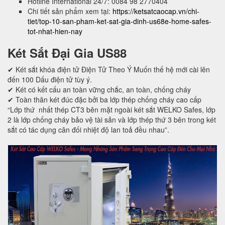
Hotline International 24/7: 0084 98 2770404
Chi tiết sản phẩm xem tại:
https://ketsatcaocap.vn/chi-
tiet/top-10-san-pham-ket-sat-gia-dinh-us68e-home-safes-
tot-nhat-hien-nay
Két Sắt Đại Gia US88
✔ Két sắt khóa điện tử Điện Tử Theo Ý Muốn thế hệ mới cài lên
đến 100 Dấu điện tử tùy ý.
✔ Két có kết cấu an toàn vững chắc, an toàn, chống cháy
✔ Toàn thân két đúc đặc bởi ba lớp thép chống cháy cao cấp
“Lớp thứ nhất thép CT3 bên mặt ngoài két sắt WELKO Safes, lớp
2 là lớp chống cháy bảo vệ tài sản và lớp thép thứ 3 bên trong két
sắt có tác dụng cân đối nhiệt độ lan toả đều nhau”.