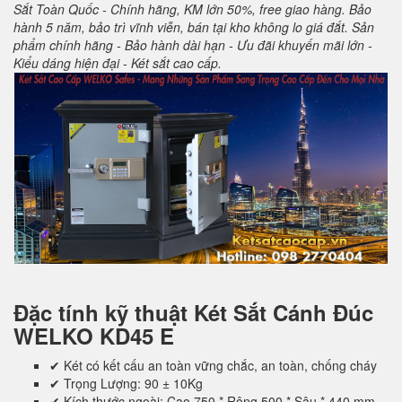
Sắt Toàn Quốc - Chính hãng, KM lớn 50%, free giao hàng. Bảo
hành 5 năm, bảo trì vĩnh viễn, bán tại kho không lo giá đắt. Sản
phẩm chính hãng - Bảo hành dài hạn - Ưu đãi khuyến mãi lớn -
Kiểu dáng hiện đại - Két sắt cao cấp.
Đặc tính kỹ thuật
Két Sắt Cánh Đúc
WELKO KD45 E
✔ Két có kết cấu an toàn vững chắc, an toàn, chống cháy
✔ Trọng Lượng: 90 ± 10Kg
✔ Kích thước ngoài: Cao 750 * Rộng 500 * Sâu * 440 mm