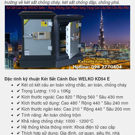
trường về két sắt chống cháy, két sắt chống đập, chống phá.
Đặc tính kỹ thuật
Két Sắt Cánh Đúc WELKO KD54 E
✔
Két có kết cấu an toàn vững chắc, an toàn, chống cháy
✔
Trọng Lượng: 110 ± 10Kg
✔
Kích thước ngoài: Cao 820 * Rộng 560 * Sâu 430 mm
✔
Kích thước sử dụng: Cao 480 * Rộng 440 * Sâu 240 mm
✔
Kích thước ngăn kéo: Cao 210 * Rộng 440 * Sâu 200 mm
✔
Tính năng: An toàn chống trộm
✔
Khả năng chống cháy: 1000 - 1200°C
✔
Hệ thống khóa thông minh: Khoá điện tử cao cấp
✔
Thích hợp sử dụng: Gia đình, cơ quan, siêu thị, nhà