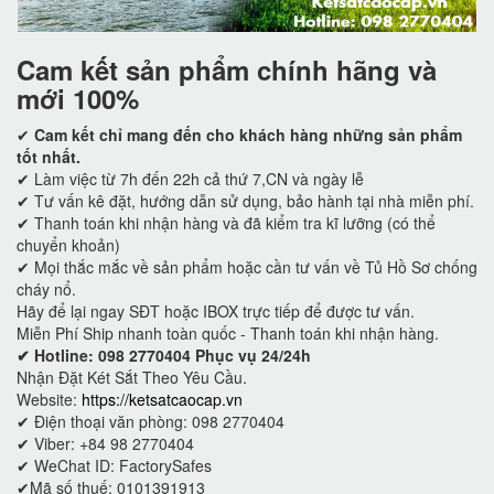
Cam kết
sản phẩm chính hãng và
mới 100%
✔
Cam kết
chỉ mang đến cho khách hàng những sản phẩm
tốt nhất.
✔ Làm việc từ 7h đến 22h cả thứ 7,CN và ngày lễ
✔ Tư vấn kê đặt, hướng dẫn sử dụng, bảo hành tại nhà miễn phí.
✔ Thanh toán khi nhận hàng và đã kiểm tra kĩ lưỡng (có thể
chuyển khoản)
✔ Mọi thắc mắc về sản phẩm hoặc cần tư vấn về Tủ Hồ Sơ chống
cháy nổ.
Hãy để lại ngay SĐT hoặc IBOX trực tiếp để được tư vấn.
Miễn Phí Ship nhanh toàn quốc - Thanh toán khi nhận hàng.
✔ Hotline: 098 2770404 Phục vụ 24/24h
Nhận Đặt Két Sắt Theo Yêu Cầu.
Website:
https://ketsatcaocap.vn
✔ Điện thoại văn phòng: 098 2770404
✔ Viber: +84 98 2770404
✔ WeChat ID: FactorySafes
✔Mã số thuế: 0101391913