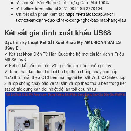
✔
Cam Kết Sản Phẩm Chất Lượng Cao: Mới 100%
✔
Hotline International 24/7: 0084 98 2770404
Chi tiết sản phẩm xem tại:
https://ketsatcaocap.vn/chi-
tiet/ket-sat-canh-duc-kd74-e-cong-nghe-bao-mat-hang-dau
Két sắt gia đình xuất khẩu US68
Đặc tính kỹ thuật Két Sắt Xuất Khẩu Mỹ AMERICAN SAFES
US68 E
:
✔ Két sắt khóa Điện Tử Hàn Quốc thế hệ mới cài lên đến 1 Triệu
Mã Số tùy ý.
✔
Két có kết cấu an toàn vững chắc, an toàn, chống cháy
✔ Toàn thân két đúc đặc bởi ba lớp thép chống cháy cao cấp
“Lớp thứ nhất thép CT3 bên mặt ngoài két sắt WELKO Safes, lớp
2 là lớp chống cháy bảo vệ tài sản và lớp thép thứ 3 bên trong két
sắt có tác dụng cân đối nhiệt độ lan toả đều nhau”.