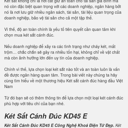
Két sắt không chỉ là nơi cất giữ an toàn cho tài sản gia đình mà
nó còn đặc biệt quan trọng với các doanh nghiệp, ngân hàng bởi
nó là nơi lưu giữ nhiều ngân sách, tài sản, tài liệu quan trọng của
doanh nghiệp, bảo vệ tài sản cho cả một tập thể.
Vì thế, độ an toàn chính là yếu tố tiên quyết cần quan tâm khi
chọn mua két sắt cánh đúc.
Nếu doanh nghiệp để xảy ra các tình trạng như cháy két, mất
trộm… chắc chắn sẽ gây ra nhiều tổn hại, không chỉ về vật chất
mà còn ảnh hưởng lớn đến uy tín của doanh nghiệp.
Chính vì thế, lựa chọn loại két sắt nào tốt và an toàn luôn là vấn
đề được ngân hàng quan tâm. Trong bài viết này chúng ta hãy
cùng tìm hiểu về một thương hiệu Két sắt cánh đúc hàng đầu Việt
Nam
Từ đó bạn sẽ có thêm thông tin để lựa chọn một loại két cánh đúc
phù hợp với tiêu chí của bạn nhé.
Két Sắt Cánh Đúc KD45 E
Két Sắt Cánh Đúc KD45 E Công Nghệ Khoá Điện Tử Đẹp.
Két