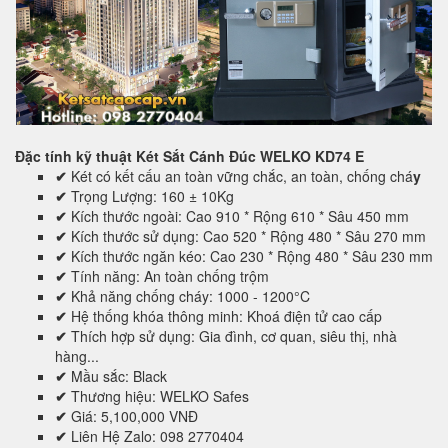
Đặc tính kỹ thuật
Két Sắt Cánh Đúc WELKO KD74 E
✔
Két có kết cấu an toàn vững chắc, an toàn, chống chá
y
✔
Trọng Lượng: 160 ± 10Kg
✔
Kích thước ngoài: Cao 910 * Rộng 610 * Sâu 450 mm
✔
Kích thước sử dụng: Cao 520 * Rộng 480 * Sâu 270 mm
✔
Kích thước ngăn kéo: Cao 230 * Rộng 480 * Sâu 230 mm
✔
Tính năng: An toàn chống trộm
✔
Khả năng chống cháy: 1000 - 1200°C
✔
Hệ thống khóa thông minh: Khoá điện tử cao cấp
✔
Thích hợp sử dụng: Gia đình, cơ quan, siêu thị, nhà
hàng...
✔
Mầu sắc: Black
✔
Thương hiệu: WELKO Safes
✔
Giá: 5,100,000 VNĐ
✔
Liên Hệ Zalo: 098 2770404