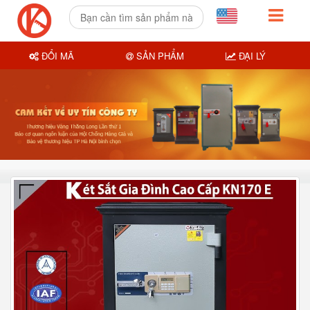
ĐỔI MÃ
SẢN PHẨM
ĐẠI LÝ