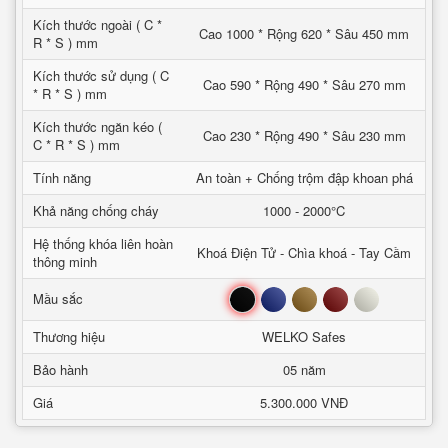
Kích thước ngoài ( C *
Cao 1000 * Rộng 620 * Sâu 450 mm
R * S ) mm
Kích thước sử dụng ( C
Cao 590 * Rộng 490 * Sâu 270 mm
* R * S ) mm
Kích thước ngăn kéo (
Cao 230 * Rộng 490 * Sâu 230 mm
C * R * S ) mm
Tính năng
An toàn + Chống trộm đập khoan phá
Khả năng chống cháy
1000 - 2000°C
Hệ thống khóa liên hoàn
Khoá Điện Tử - Chìa khoá - Tay Cầm
thông minh
Đen
Xanh
Nâu
Đỏ
Trắng
Mầu sắc
Thương hiệu
WELKO Safes
Bảo hành
05 năm
Giá
5.300.000 VNĐ