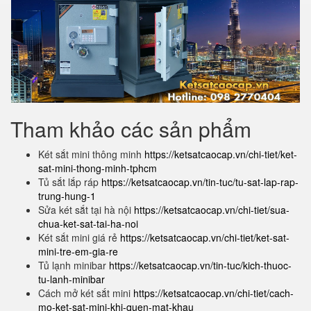
Tham khảo các sản phẩm
Két sắt mini thông minh
https://ketsatcaocap.vn/chi-tiet/ket-
sat-mini-thong-minh-tphcm
Tủ sắt lắp ráp
https://ketsatcaocap.vn/tin-tuc/tu-sat-lap-rap-
trung-hung-1
Sửa két sắt tại hà nội
https://ketsatcaocap.vn/chi-tiet/sua-
chua-ket-sat-tai-ha-noi
Két sắt mini giá rẻ
https://ketsatcaocap.vn/chi-tiet/ket-sat-
mini-tre-em-gia-re
Tủ lạnh minibar
https://ketsatcaocap.vn/tin-tuc/kich-thuoc-
tu-lanh-minibar
Cách mở két sắt mini
https://ketsatcaocap.vn/chi-tiet/cach-
mo-ket-sat-mini-khi-quen-mat-khau