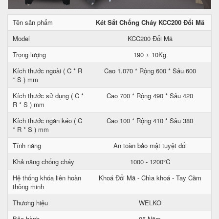
Tên sản phẩm
Két Sắt Chống Cháy KCC200 Đổi Mã
Model
KCC200 Đổi Mã
Trọng lượng
190 ± 10Kg
Kích thước ngoài ( C * R
Cao 1.070 * Rộng 600 * Sâu 600
* S ) mm
Kích thước sử dụng ( C *
Cao 700 * Rộng 490 * Sâu 420
R * S ) mm
Kích thước ngăn kéo ( C
Cao 100 * Rộng 410 * Sâu 380
* R * S ) mm
Tính năng
An toàn bảo mật tuyệt đối
Khả năng chống cháy
1000 - 1200°C
Hệ thống khóa liên hoàn
Khoá Đổi Mã - Chìa khoá - Tay Cầm
thông minh
Thương hiệu
WELKO
Bảo hành
05 Năm