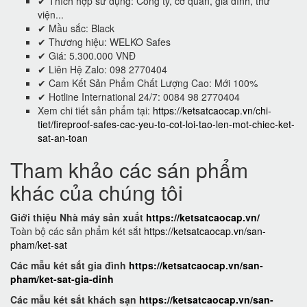
✔ Thích hợp sử dụng: Công ty, cơ quan, gia đình, thư
viện...
✔ Mầu sắc: Black
✔ Thương hiệu: WELKO Safes
✔ Giá: 5.300.000 VNĐ
✔ Liên Hệ Zalo: 098 2770404
✔ Cam Kết Sản Phẩm Chất Lượng Cao: Mới 100%
✔ Hotline International 24/7: 0084 98 2770404
Xem chi tiết sản phẩm tại:
https://ketsatcaocap.vn/chi-
tiet/fireproof-safes-cac-yeu-to-cot-loi-tao-len-mot-chiec-ket-
sat-an-toan
Tham khảo các sán phẩm
khác của chúng tôi
Giới thiệu Nhà máy sản xuất
https://ketsatcaocap.vn/
Toàn bộ các sản phẩm két sắt
https://ketsatcaocap.vn/san-
pham/ket-sat
Các mẫu két sắt gia đình
https://ketsatcaocap.vn/san-
pham/ket-sat-gia-dinh
Các mẫu két sắt khách sạn
https://ketsatcaocap.vn/san-