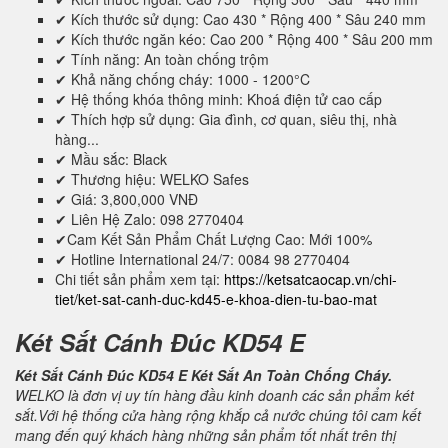
✔ Kích thước sử dụng: Cao 430 * Rộng 400 * Sâu 240 mm
✔ Kích thước ngăn kéo: Cao 200 * Rộng 400 * Sâu 200 mm
✔ Tính năng: An toàn chống trộm
✔ Khả năng chống cháy: 1000 - 1200°C
✔ Hệ thống khóa thông minh: Khoá điện tử cao cấp
✔ Thích hợp sử dụng: Gia đình, cơ quan, siêu thị, nhà
hàng...
✔ Mầu sắc: Black
✔ Thương hiệu: WELKO Safes
✔ Giá: 3,800,000 VNĐ
✔ Liên Hệ Zalo: 098 2770404
✔Cam Kết Sản Phẩm Chất Lượng Cao: Mới 100%
✔ Hotline International 24/7: 0084 98 2770404
Chi tiết sản phẩm xem tại:
https://ketsatcaocap.vn/chi-
tiet/ket-sat-canh-duc-kd45-e-khoa-dien-tu-bao-mat
Két Sắt Cánh Đúc KD54 E
Két Sắt Cánh Đúc KD54 E Két Sắt An Toàn Chống Cháy.
WELKO là đơn vị uy tín hàng đầu kinh doanh các sản phẩm két
sắt.Với hệ thống cửa hàng rộng khắp cả nước chúng tôi cam kết
mang đến quý khách hàng những sản phẩm tốt nhất trên thị