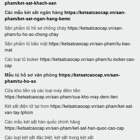
pham/ket-sat-khach-san
Các mẫu két sắt ngân hàng
https://ketsatcaocap.vn/san-
pham/ket-sat-ngan-hang-bemc
Sản phẩm tủ hồ sơ chống cháy
https://ketsatcaocap.vn/san-
pham/tu-ho-so-chong-chay
Sản phẩm tủ bảo mật
https://ketsatcaocap.vn/san-pham/tu-bao-
mat
Các loại tủ locker
https://ketsatcaocap.vn/san-pham/tu-locker-cao-
cap
Mẫu tủ hồ sơ văn phòng
https://ketsatcaocap.vn/san-
pham/tu-ho-so
Cửa kho tiền và các loại máy đếm tiền
https://ketsatcaocap.vn/san-pham/cua-kho-may-dem-tien
Két sắt điện tử tại hcm
https://ketsatcaocap.vn/san-pham/ket-sat-
van-tay-tphcm
Các mẫu két sắt hàn quốc chính hãng
https://ketsatcaocap.vn/san-pham/ket-sat-han-quoc-cao-cap
Các loại két sắt đặc biệt, két sắt trong két sắt