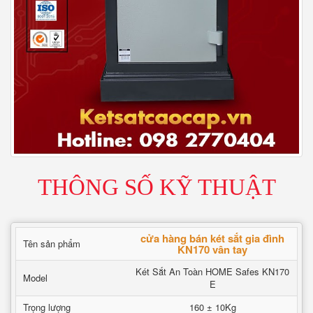
THÔNG SỐ KỸ THUẬT
cửa hàng bán két sắt gia đình
Tên sản phẩm
KN170 vân tay
Két Sắt An Toàn HOME Safes KN170
Model
E
Trọng lượng
160 ± 10Kg