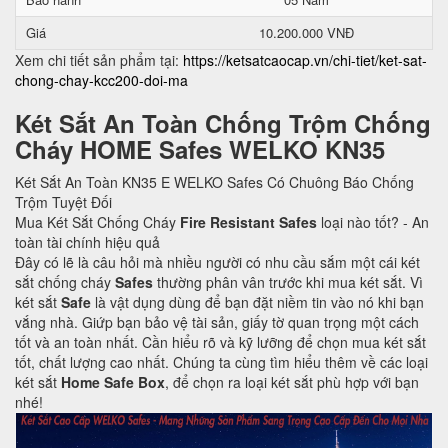
Giá
10.200.000 VNĐ
Xem chi tiết sản phẩm tại:
https://ketsatcaocap.vn/chi-tiet/ket-sat-
chong-chay-kcc200-doi-ma
Két Sắt An Toàn Chống Trộm Chống
Cháy HOME Safes WELKO KN35
Két Sắt An Toàn KN35 E WELKO Safes Có Chuông Báo Chống
Trộm Tuyệt Đối
Mua Két Sắt Chống Cháy
Fire Resistant Safes
loại nào tốt? - An
toàn tài chính hiệu quả
Đây có lẽ là câu hỏi mà nhiều người có nhu cầu sắm một cái két
sắt chống cháy
Safes
thường phân vân trước khi mua két sắt. Vì
két sắt
Safe
là vật dụng dùng để bạn đặt niềm tin vào nó khi bạn
vắng nhà. Giứp bạn bảo vệ tài sản, giấy tờ quan trọng một cách
tốt và an toàn nhất. Cần hiểu rõ và kỹ lưỡng để chọn mua két sắt
tốt, chất lượng cao nhất. Chúng ta cùng tìm hiểu thêm về các loại
két sắt
Home Safe Box
, để chọn ra loại két sắt phù hợp với bạn
nhé!