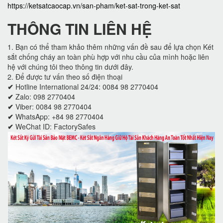
https://ketsatcaocap.vn/san-pham/ket-sat-trong-ket-sat
THÔNG TIN LIÊN HỆ
1. Bạn có thể tham khảo thêm những vấn đề sau để lựa chọn Két
sắt chống cháy an toàn phù hợp với nhu cầu của mình hoặc liên
hệ với chúng tôi theo thông tin dưới đây.
2. Để được tư vấn theo số điện thoại
✔
Hotline International 24/24: 0084 98 2770404
✔
Zalo: 098 2770404
✔
Viber: 0084 98 2770404
✔
WhatsApp: +84 98 2770404
✔
WeChat ID: FactorySafes