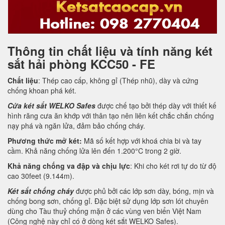
Thông tin chất liệu và tính năng két
sắt hải phòng KCC50 - FE
Chất liệu
: Thép cao cấp, không gỉ (Thép nhũ), dày và cứng
chống khoan phá két.
Cửa két sắt WELKO Safes
được chế tạo bởi thép dày với thiết kế
hình răng cưa ăn khớp với thân tạo nên liên kết chắc chắn chống
nạy phá và ngăn lửa, đảm bảo chống cháy.
Phương thức mở két:
Mã số kết hợp với khoá chia bi và tay
cầm. Khả năng chống lửa lên đến 1.200°C trong 2 giờ.
Khả năng chống va đập và chịu lực
: Khi cho két rơi tự do từ độ
cao 30feet (9.144m).
Két sắt chống cháy
được phủ bởi các lớp sơn dày, bóng, mịn và
chống bong sơn, chống gỉ. Đặc biệt sử dụng lớp sơn lót chuyên
dùng cho Tàu thuỷ chống mặn ở các vùng ven biển Việt Nam
(Công nghệ này chỉ có ở dòng két sắt WELKO Safes).