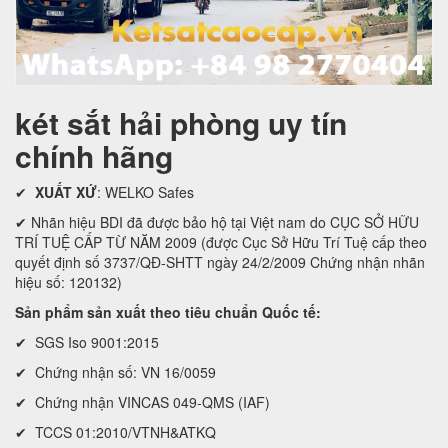
két sắt hải phòng uy tín
chính hãng
✔
XUẤT XỨ
: WELKO Safes
✔ Nhãn hiệu BDI đã được bảo hộ tại Việt nam do CỤC SỞ HỮU
TRÍ TUỆ CẤP TỪ NĂM 2009 (được Cục Sở Hữu Trí Tuệ cấp theo
quyết định số 3737/QĐ-SHTT ngày 24/2/2009 Chứng nhận nhãn
hiệu số: 120132)
Sản phẩm sản xuất theo tiêu chuẩn Quốc tế:
✔ SGS Iso 9001:2015
✔ Chứng nhận số: VN 16/0059
✔ Chứng nhận VINCAS 049-QMS (IAF)
✔ TCCS 01:2010/VTNH&ATKQ