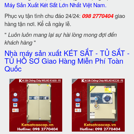
Máy Sản Xuất Két Sắt Lớn Nhất Việt Nam.
Phục vụ tận tình chu đáo 24/24:
098 2770404
giao
hàng tận nơi. Kể cả ngày lễ.
"
Luôn luôn mang lại sự hài lòng mong đợi đến
khách hàng
"
Nhà máy sản xuất KÉT SẮT - TỦ SẮT -
TỦ HỒ SƠ Giao Hàng Miễn Phí Toàn
Quốc