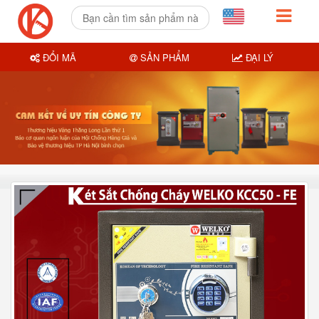
ĐỔI MÃ
SẢN PHẨM
ĐẠI LÝ