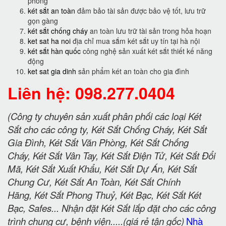
phòng
két sắt an toàn
đảm bảo tài sản được bảo vệ tốt, lưu trữ
gọn gàng
két sắt chống cháy
an toàn lưu trữ tài sản trong hỏa hoạn
ket sat ha noi
địa chỉ mua sắm két sắt uy tín tại hà nội
két sắt hàn quốc
công nghệ sản xuất két sắt thiết kế năng
động
ket sat gia dinh
sản phẩm két an toàn cho gia đình
Liên hệ: 098.277.0404
(Công ty chuyên sản xuất phân phối các loại Két
Sắt cho các công ty, Két Sắt Chống Cháy, Két Sắt
Gia Đình, Két Sắt Văn Phòng, Két Sắt Chống
Cháy, Két Sắt Vân Tay, Két Sắt Điện Tử, Két Sắt Đổi
Mã, Két Sắt Xuất Khẩu, Két Sắt Dự Án, Két Sắt
Chung Cư, Két Sắt An Toàn, Két Sắt Chính
Hãng, Két Sắt Phong Thuỷ, Két Bạc, Két Sắt Két
Bạc, Safes... Nhận đặt Két Sắt lắp đặt cho các công
trình chung cư, bệnh viện.....(giá rẻ tận gốc)
Nhà