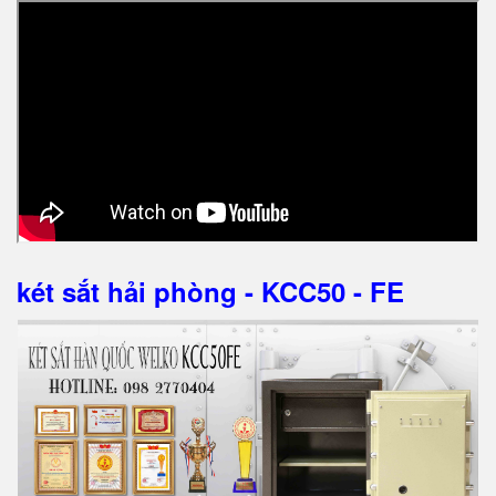
két sắt hải phòng - KCC50 - FE