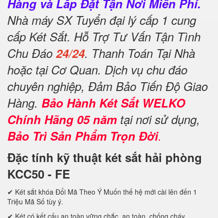
Hàng và Lắp Đặt Tận Nơi Miễn Phí.
Nhà máy SX Tuyển đại lý cấp 1 cung
cấp Két Sắt. Hỗ Trợ Tư Vấn Tận Tình
Chu Đáo
24/24
. Thanh Toán Tại Nhà
hoặc tại Cơ Quan. Dịch vụ chu đáo
chuyên nghiệp, Đảm Bảo Tiến Độ Giao
Hàng.
Bảo Hành Két Sắt WELKO
Chính Hãng 05 năm
tại nơi sử dụng,
Bảo Trì Sản Phẩm Trọn Đời
.
Đặc tính kỹ thuật két sắt hải phòng
KCC50 - FE
✔ Két sắt khóa Đổi Mã Theo Ý Muốn thế hệ mới cài lên đến 1
Triệu Mã Số tùy ý.
✔ Két có kết cấu an toàn vững chắc, an toàn, chống cháy