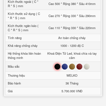
Kích thước ngoài ( C *
Cao 500 * Rộng 380 * Sâu 410mm
R * S ) mm
Kích thước sử dụng ( C
Cao 270 * Rộng 330 * Sâu 290mm
* R * S ) mm
Kích thước ngăn kéo (
Cao 110 * Rộng 330 * Sâu 220mm
C * R * S ) mm
Tính năng
An toàn chống cháy
Khả năng chống cháy
1000 - 1200 độ C
Hệ thống khóa liên hoàn
Khoá Điện Tử Led, khoá chìa và tay
thông minh
cầm
Đen
Xanh
Nâu
Đỏ
Trắng
Mầu sắc
Thương hiệu
WELKO
Bảo hành
36 Tháng
Giá
5.700.000 VNĐ