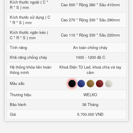
Kích thước ngoài ( C *
Cao 500 * Rộng 380 * Sâu 410mm
R * S ) mm
Kích thước sử dụng ( C
Cao 270 * Rộng 330 * Sâu 290mm
* R * S ) mm
Kích thước ngăn kéo (
Cao 110 * Rộng 330 * Sâu 220mm
C * R * S ) mm
Tính năng
An toàn chống cháy
Khả năng chống cháy
1000 - 1200 độ C
Hệ thống khóa liên hoàn
Khoá Điện Tử Led, khoá chìa và tay
thông minh
cầm
Đen
Xanh
Nâu
Đỏ
Trắng
Mầu sắc
Thương hiệu
WELKO
Bảo hành
36 Tháng
Giá
5.700.000 VNĐ