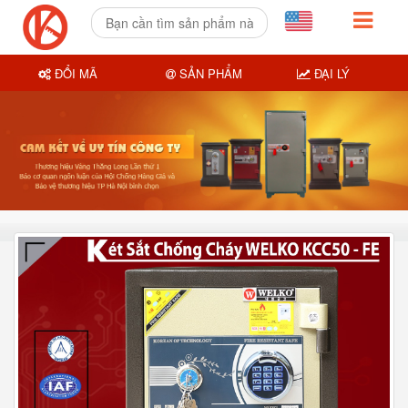
ĐỔI MÃ
SẢN PHẨM
ĐẠI LÝ