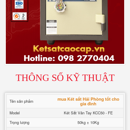
THÔNG SỐ KỸ THUẬT
mua Két sắt Hải Phòng tốt cho
Tên sản phẩm
gia đình
Model
Két Sắt Vân Tay KCC50 - FE
Trọng lượng
50kg ± 10Kg