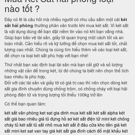
nào tốt ?
Đây có lẽ là câu hỏi mà nhiều người có nhu cầu sắm một cái
két
sắt hải phòng
thường phân vân trước khi mua két sắt. Vì két sắt
là vật dụng dùng để bạn đặt niềm tin vào nó khi bạn vắng nhà.
Giúp bạn bảo vệ tài sản, giấy tờ quan trọng một cách tốt và an
toàn nhất. Cần hiểu rõ và kỹ lưỡng để chọn mua két sắt tốt, chất
lượng cao nhất. Chúng ta cùng tìm hiểu thêm về các loại két sắt,
để chọn ra loại két sắt phù hợp với bạn nhé!
Thứ nhất bạn xác định loại tài sản mà bạn cất giữ và số lượng
những vật cần để trong két, từ đó chúng ta biết nên chọn thể tích
bao nhiêu là phù hợp.
Đối với các tài sản và giấy tờ có giá trị cao thì nên chọn dòng két
sắt gia đình chuyên dùng chống trộm, có chống cháy với loại hải
phòng điện tử và trọng lượng tối thiểu 100kg trở lên
Có thể bạn quan tâm:
két sắt văn phòng
ket sat gia dinh
mua két sắt
két sắt alpha
két
sắt giá bao nhiêu
giá tủ đựng hồ sơ
két sắt điện tử mini
két chống
cháy
tủ két sắt
tủ sắt nhỏ
mua két sắt ở đâu
cửa kho tiền
giá két
sắt mini
ket sat van tay
giá két sắt gia đình
cách đổ mật khẩu két