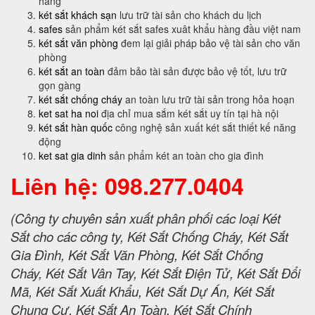
hàng
két sắt khách sạn
lưu trữ tài sản cho khách du lịch
safes
sản phẩm két sắt safes xuât khẩu hàng đầu việt nam
két sắt văn phòng
đem lại giải pháp bảo vệ tài sản cho văn
phòng
két sắt an toàn
đảm bảo tài sản được bảo vệ tốt, lưu trữ
gọn gàng
két sắt chống cháy
an toàn lưu trữ tài sản trong hỏa hoạn
ket sat ha noi
địa chỉ mua sắm két sắt uy tín tại hà nội
két sắt hàn quốc
công nghệ sản xuất két sắt thiết kế năng
động
ket sat gia dinh
sản phẩm két an toàn cho gia đình
Liên hệ: 098.277.0404
(Công ty chuyên sản xuất phân phối các loại Két
Sắt cho các công ty, Két Sắt Chống Cháy, Két Sắt
Gia Đình, Két Sắt Văn Phòng, Két Sắt Chống
Cháy, Két Sắt Vân Tay, Két Sắt Điện Tử, Két Sắt Đổi
Mã, Két Sắt Xuất Khẩu, Két Sắt Dự Án, Két Sắt
Chung Cư, Két Sắt An Toàn, Két Sắt Chính