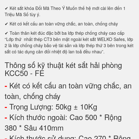
✔ Két sắt khóa Đổi Mã Theo Ý Muốn thế hệ mới cài lên đến 1
Triệu Mã Số tùy ý.
✔ Két có kết cấu an toàn vững chắc, an toàn, chống cháy
✔ Toàn thân két đúc đặc bởi ba lớp thép chống cháy cao cấp
“Lớp thứ nhất thép CT3 bên mặt ngoài két sắt WELKO Safes, lớp
2 là lớp chống cháy bảo vệ tài sản và lớp thép thứ 3 bên trong két
sắt có tác dụng cân đối nhiệt độ lan toả đều nhau”.
Thông số kỹ thuật két sắt hải phòng
KCC50 - FE
Két có kết cấu an toàn vững chắc, an
-
toàn, chống cháy
Trọng Lượng: 50kg ± 10Kg
-
Kích thước ngoài: Cao 500 * Rộng
-
380 * Sâu 410mm
Kích thước sử dụng: Cao 270 * Rộng
-