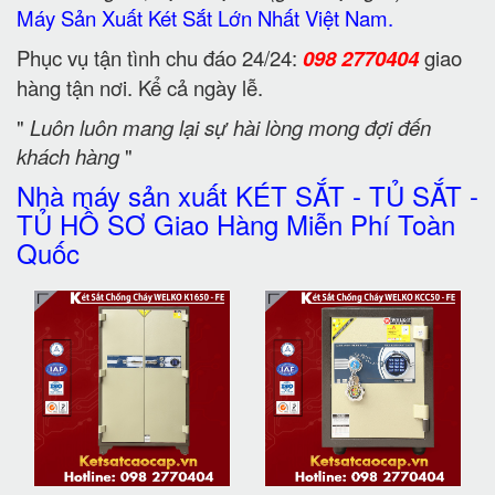
Máy Sản Xuất Két Sắt Lớn Nhất Việt Nam.
Phục vụ tận tình chu đáo 24/24:
098 2770404
giao
hàng tận nơi. Kể cả ngày lễ.
"
Luôn luôn mang lại sự hài lòng mong đợi đến
khách hàng
"
Nhà máy sản xuất KÉT SẮT - TỦ SẮT -
TỦ HỒ SƠ Giao Hàng Miễn Phí Toàn
Quốc