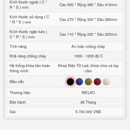
Kích thước ngoài ( C *
Cao 500 * Rộng 380 * Sâu 410mm
R * S ) mm
Kích thước sử dụng ( C
Cao 270 * Rộng 330 * Sâu 290mm
* R * S ) mm
Kích thước ngăn kéo (
Cao 110 * Rộng 330 * Sâu 220mm
C * R * S ) mm
Tính năng
An toàn chống cháy
Khả năng chống cháy
1000 - 1200 độ C
Hệ thống khóa liên hoàn
Khoá Điện Tử Led, khoá chìa và tay
thông minh
cầm
Đen
Xanh
Nâu
Đỏ
Trắng
Mầu sắc
Thương hiệu
WELKO
Bảo hành
36 Tháng
Giá
5.700.000 VNĐ