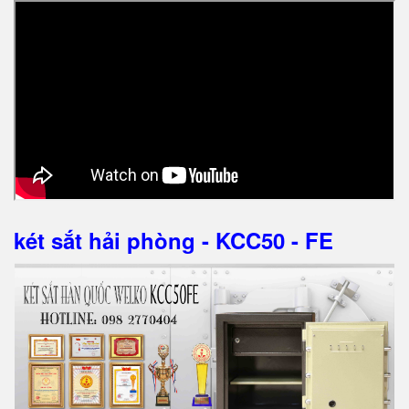
két sắt hải phòng - KCC50 - FE