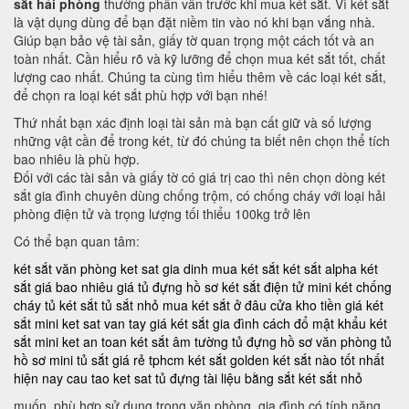
sắt hải phòng
thường phân vân trước khi mua két sắt. Vì két sắt
là vật dụng dùng để bạn đặt niềm tin vào nó khi bạn vắng nhà.
Giúp bạn bảo vệ tài sản, giấy tờ quan trọng một cách tốt và an
toàn nhất. Cần hiểu rõ và kỹ lưỡng để chọn mua két sắt tốt, chất
lượng cao nhất. Chúng ta cùng tìm hiểu thêm về các loại két sắt,
để chọn ra loại két sắt phù hợp với bạn nhé!
Thứ nhất bạn xác định loại tài sản mà bạn cất giữ và số lượng
những vật cần để trong két, từ đó chúng ta biết nên chọn thể tích
bao nhiêu là phù hợp.
Đối với các tài sản và giấy tờ có giá trị cao thì nên chọn dòng két
sắt gia đình chuyên dùng chống trộm, có chống cháy với loại hải
phòng điện tử và trọng lượng tối thiểu 100kg trở lên
Có thể bạn quan tâm:
két sắt văn phòng
ket sat gia dinh
mua két sắt
két sắt alpha
két
sắt giá bao nhiêu
giá tủ đựng hồ sơ
két sắt điện tử mini
két chống
cháy
tủ két sắt
tủ sắt nhỏ
mua két sắt ở đâu
cửa kho tiền
giá két
sắt mini
ket sat van tay
giá két sắt gia đình
cách đổ mật khẩu két
sắt mini
ket an toan
két sắt âm tường
tủ đựng hồ sơ văn phòng
tủ
hồ sơ mini
tủ sắt giá rẻ tphcm
két sắt golden
két sắt nào tốt nhất
hiện nay
cau tao ket sat
tủ đựng tài liệu bằng sắt
két sắt nhỏ
muốn, phù hợp sử dụng trong văn phòng, gia đình có tính năng