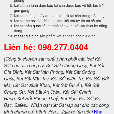
phòng
két sắt an toàn
đảm bảo tài sản được bảo vệ tốt, lưu trữ
gọn gàng
két sắt chống cháy
an toàn lưu trữ tài sản trong hỏa hoạn
ket sat ha noi
địa chỉ mua sắm két sắt uy tín tại hà nội
két sắt hàn quốc
công nghệ sản xuất két sắt thiết kế năng
động
ket sat gia dinh
sản phẩm két an toàn cho gia đình
Liên hệ: 098.277.0404
(Công ty chuyên sản xuất phân phối các loại Két
Sắt cho các công ty, Két Sắt Chống Cháy, Két Sắt
Gia Đình, Két Sắt Văn Phòng, Két Sắt Chống
Cháy, Két Sắt Vân Tay, Két Sắt Điện Tử, Két Sắt Đổi
Mã, Két Sắt Xuất Khẩu, Két Sắt Dự Án, Két Sắt
Chung Cư, Két Sắt An Toàn, Két Sắt Chính
Hãng, Két Sắt Phong Thuỷ, Két Bạc, Két Sắt Két
Bạc, Safes... Nhận đặt Két Sắt lắp đặt cho các công
trình chung cư, bệnh viện.....(giá rẻ tận gốc)
Nhà