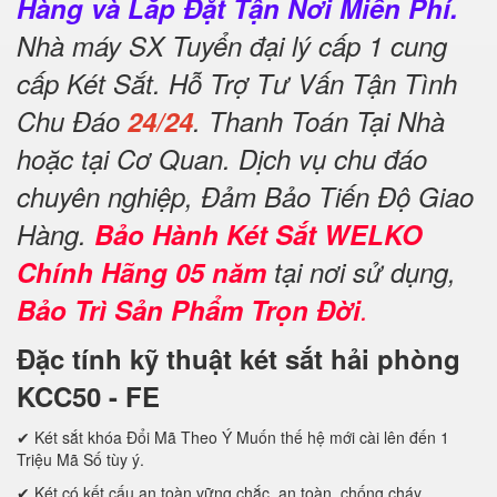
Hàng và Lắp Đặt Tận Nơi Miễn Phí.
Nhà máy SX Tuyển đại lý cấp 1 cung
cấp Két Sắt. Hỗ Trợ Tư Vấn Tận Tình
Chu Đáo
24/24
. Thanh Toán Tại Nhà
hoặc tại Cơ Quan. Dịch vụ chu đáo
chuyên nghiệp, Đảm Bảo Tiến Độ Giao
Hàng.
Bảo Hành Két Sắt WELKO
Chính Hãng 05 năm
tại nơi sử dụng,
Bảo Trì Sản Phẩm Trọn Đời
.
Đặc tính kỹ thuật két sắt hải phòng
KCC50 - FE
✔ Két sắt khóa Đổi Mã Theo Ý Muốn thế hệ mới cài lên đến 1
Triệu Mã Số tùy ý.
✔ Két có kết cấu an toàn vững chắc, an toàn, chống cháy