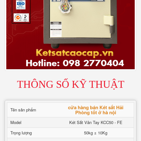
THÔNG SỐ KỸ THUẬT
cửa hàng bán Két sắt Hải
Tên sản phẩm
Phòng tốt ở hà nội
Model
Két Sắt Vân Tay KCC50 - FE
Trọng lượng
50kg ± 10Kg