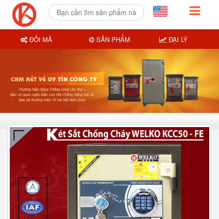
ĐỔI MÃ
SẢN PHẨM
ĐẠI LÝ