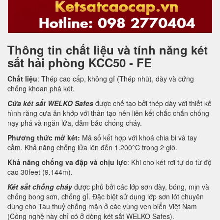
Thông tin chất liệu và tính năng két
sắt hải phòng KCC50 - FE
Chất liệu
: Thép cao cấp, không gỉ (Thép nhũ), dày và cứng
chống khoan phá két.
Cửa két sắt WELKO Safes
được chế tạo bởi thép dày với thiết kế
hình răng cưa ăn khớp với thân tạo nên liên kết chắc chắn chống
nạy phá và ngăn lửa, đảm bảo chống cháy.
Phương thức mở két:
Mã số kết hợp với khoá chia bi và tay
cầm. Khả năng chống lửa lên đến 1.200°C trong 2 giờ.
Khả năng chống va đập và chịu lực
: Khi cho két rơi tự do từ độ
cao 30feet (9.144m).
Két sắt chống cháy
được phủ bởi các lớp sơn dày, bóng, mịn và
chống bong sơn, chống gỉ. Đặc biệt sử dụng lớp sơn lót chuyên
dùng cho Tàu thuỷ chống mặn ở các vùng ven biển Việt Nam
(Công nghệ này chỉ có ở dòng két sắt WELKO Safes).