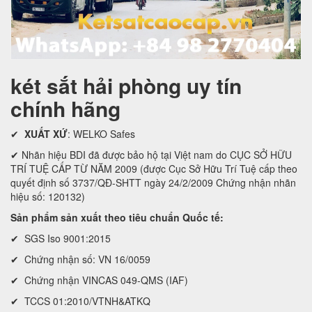
két sắt hải phòng uy tín
chính hãng
✔
XUẤT XỨ
: WELKO Safes
✔ Nhãn hiệu BDI đã được bảo hộ tại Việt nam do CỤC SỞ HỮU
TRÍ TUỆ CẤP TỪ NĂM 2009 (được Cục Sở Hữu Trí Tuệ cấp theo
quyết định số 3737/QĐ-SHTT ngày 24/2/2009 Chứng nhận nhãn
hiệu số: 120132)
Sản phẩm sản xuất theo tiêu chuẩn Quốc tế:
✔ SGS Iso 9001:2015
✔ Chứng nhận số: VN 16/0059
✔ Chứng nhận VINCAS 049-QMS (IAF)
✔ TCCS 01:2010/VTNH&ATKQ