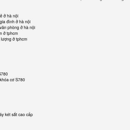
ẻ ở hà nội
ia đình ở hà nội
văn phòng ở hà nội
ín ở tphcm
 lượng ở tphcm
 S780
t khóa cơ S780
y két sắt cao cấp