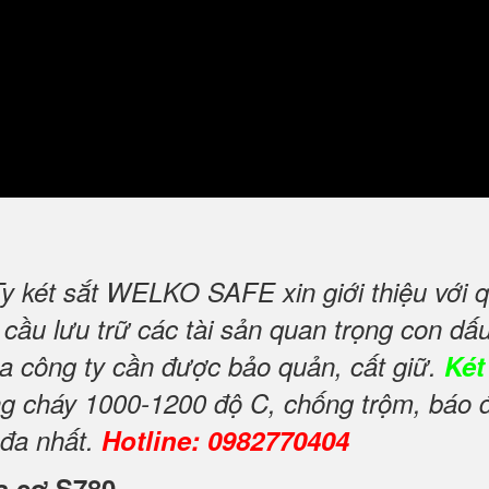
y két sắt WELKO SAFE xin giới thiệu với 
ầu lưu trữ các tài sản quan trọng con dấu,
của công ty cần được bảo quản, cất giữ.
Két
ng cháy 1000-1200 độ C, chống trộm, báo 
 đa nhất.
Hotline: 0982770404
óa cơ S780