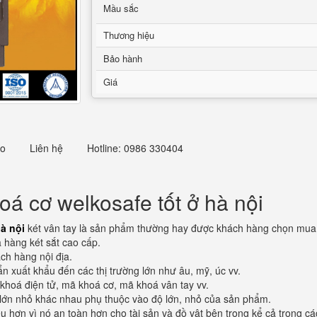
Mầu sắc
Thương hiệu
Bảo hành
Giá
eo
Liên hệ
Hotline: 0986 330404
á cơ welkosafe tốt ở hà nội
à nội
két vân tay là sản phẩm thường hay được khách hàng chọn mua đ
 hàng két sắt cao cấp.
ch hàng nội địa.
n xuất khẩu đến các thị trường lớn như âu, mỹ, úc vv.
 khoá điện tử, mã khoá cơ, mã khoá vân tay vv.
lớn nhỏ khác nhau phụ thuộc vào độ lớn, nhỏ của sản phẩm.
 hơn vì nó an toàn hơn cho tài sản và đồ vật bên trong kể cả trong cá