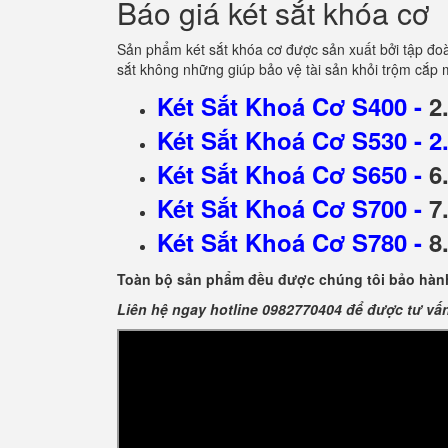
Báo giá két sắt khóa cơ
Sản phẩm két sắt khóa cơ được sản xuất bởi tập đo
sắt không những giúp bảo vệ tài sản khỏi trộm cắp
Két Sắt Khoá Cơ S400
-
2.
Két Sắt Khoá Cơ S530
- 2
Két Sắt Khoá Cơ S650
-
6.
Két Sắt Khoá Cơ S700
-
7.
Két Sắt Khoá Cơ S780
-
8.
Toàn bộ sản phẩm đều được chúng tôi bảo hành
Liên hệ ngay hotline 0982770404 để được tư vấ