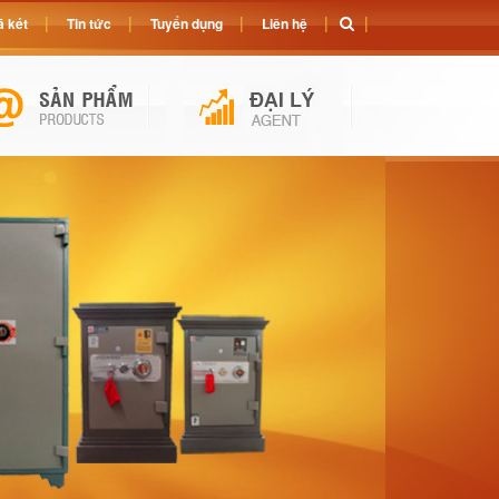
 két
Tin tức
Tuyển dụng
Liên hệ