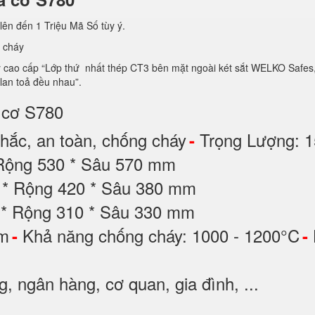
lên đến 1 Triệu Mã Số tùy ý.
 cháy
ao cấp “Lớp thứ nhất thép CT3 bên mặt ngoài két sắt WELKO Safes, lớp 
 lan toả đều nhau”.
a cơ S780
ắc, an toàn, chống cháy
Trọng Lượng: 
-
 Rộng 530 * Sâu 570 mm
0 * Rộng 420 * Sâu 380 mm
 * Rộng 310 * Sâu 330 mm
ộm
Khả năng chống cháy: 1000 - 1200°C
-
-
 ngân hàng, cơ quan, gia đình, ...