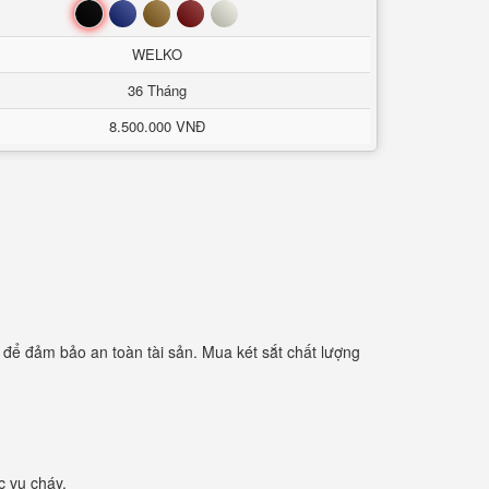
Đen
Xanh
Nâu
Đỏ
Trắng
WELKO
36 Tháng
8.500.000 VNĐ
ể đảm bảo an toàn tài sản. Mua két sắt chất lượng
c vụ cháy.