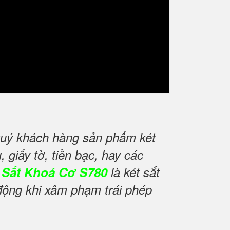
quý khách hàng sản phẩm két
 giấy tờ, tiền bạc, hay các
 Sắt Khoá Cơ S780
là két sắt
động khi xâm phạm trái phép