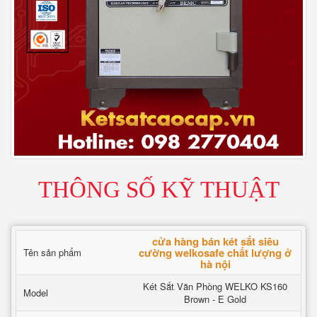
THÔNG SỐ KỸ THUẬT
cửa hàng bán két sắt siêu
cường welkosafe chất lượng ở
Tên sản phẩm
hà nội
Két Sắt Văn Phòng WELKO KS160
Model
Brown - E Gold