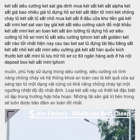
két sắt siêu cường
ket sat gia dinh
mua két sắt
két sắt alpha
két
sắt giá bao nhiêu
giá tủ đựng hồ sơ
két sắt điện tử mini
két chống
cháy
tủ két sắt
tủ sắt nhỏ
mua két sắt ở đâu
cửa kho tiền
giá két
sắt mini
ket sat van tay
giá két sắt siêu cường
cách đổ mật khẩu
két sắt mini
ket an toan
két sắt âm tường
tủ đựng hồ sơ siêu
cường
tủ hồ sơ mini
tủ sắt siêu cường tphcm
két sắt golden
két
sắt nào tốt nhất hiện nay
cau tao ket sat
tủ đựng tài liệu bằng sắt
két sắt nhỏ
két sắt mini siêu cường
giá két sắt hàn quốc
kích
thước két sắt mini
tủ lưu trữ hồ sơ
cz 83
ngân hàng acb ở hà nội
deposit box
két sắt mini tphcm
muốn, phù hợp sử dụng trong siêu cường, siêu cường có tính
năng chống cháy và hệ thống khoá an toàn cao là kết quả của sự
sáng tạo từ một dạng vật cứng có khả năng chống cháy tại một
ngưỡng nhiệt độ độ nhất định. Loại két sắt này có thiết kế đặc biệt
cô lập trong trường hợp hỏa hoạn. Những tài sản giá trị bên trong
sẽ luôn được bảo đảm an toàn tốt nhất.