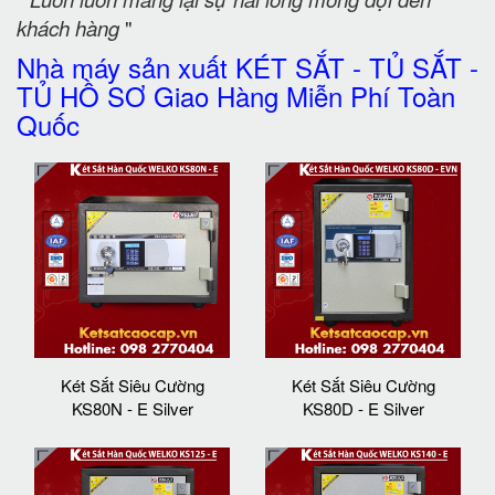
khách hàng
"
Nhà máy sản xuất KÉT SẮT - TỦ SẮT -
TỦ HỒ SƠ Giao Hàng Miễn Phí Toàn
Quốc
Két Sắt Siêu Cường
Két Sắt Siêu Cường
KS80N - E Silver
KS80D - E Silver