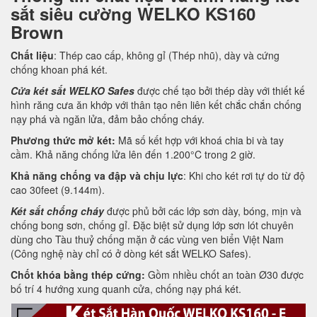
sắt siêu cường WELKO KS160
Brown
Chất liệu
: Thép cao cấp, không gỉ (Thép nhũ), dày và cứng
chống khoan phá két.
Cửa két sắt WELKO Safes
được chế tạo bởi thép dày với thiết kế
hình răng cưa ăn khớp với thân tạo nên liên kết chắc chắn chống
nạy phá và ngăn lửa, đảm bảo chống cháy.
Phương thức mở két:
Mã số kết hợp với khoá chia bi và tay
cầm. Khả năng chống lửa lên đến 1.200°C trong 2 giờ.
Khả năng chống va đập và chịu lực
: Khi cho két rơi tự do từ độ
cao 30feet (9.144m).
Két sắt chống cháy
được phủ bởi các lớp sơn dày, bóng, mịn và
chống bong sơn, chống gỉ. Đặc biệt sử dụng lớp sơn lót chuyên
dùng cho Tàu thuỷ chống mặn ở các vùng ven biển Việt Nam
(Công nghệ này chỉ có ở dòng két sắt WELKO Safes).
Chốt khóa bằng thép cứng:
Gồm nhiều chốt an toàn Ø30 được
bố trí 4 hướng xung quanh cửa, chống nạy phá két.