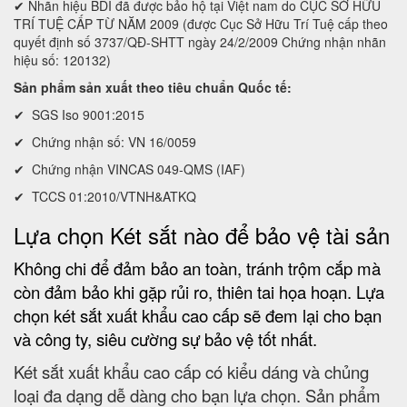
✔ Nhãn hiệu BDI đã được bảo hộ tại Việt nam do CỤC SỞ HỮU
TRÍ TUỆ CẤP TỪ NĂM 2009 (được Cục Sở Hữu Trí Tuệ cấp theo
quyết định số 3737/QĐ-SHTT ngày 24/2/2009 Chứng nhận nhãn
hiệu số: 120132)
Sản phẩm sản xuất theo tiêu chuẩn Quốc tế:
✔ SGS Iso 9001:2015
✔ Chứng nhận số: VN 16/0059
✔ Chứng nhận VINCAS 049-QMS (IAF)
✔ TCCS 01:2010/VTNH&ATKQ
Lựa chọn Két sắt nào để bảo vệ tài sản
Không chi để đảm bảo an toàn, tránh trộm cắp mà
còn đảm bảo khi gặp rủi ro, thiên tai họa hoạn. Lựa
chọn két sắt xuất khẩu cao cấp sẽ đem lại cho bạn
và công ty, siêu cường sự bảo vệ tốt nhất.
Két sắt xuất khẩu cao cấp có kiểu dáng và chủng
loại đa dạng dễ dàng cho bạn lựa chọn. Sản phẩm