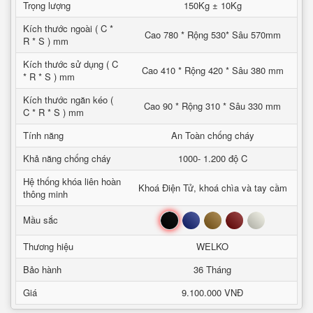
Trọng lượng
150Kg ± 10Kg
Kích thước ngoài ( C *
Cao 780 * Rộng 530* Sâu 570mm
R * S ) mm
Kích thước sử dụng ( C
Cao 410 * Rộng 420 * Sâu 380 mm
* R * S ) mm
Kích thước ngăn kéo (
Cao 90 * Rộng 310 * Sâu 330 mm
C * R * S ) mm
Tính năng
An Toàn chống cháy
Khả năng chống cháy
1000- 1.200 độ C
Hệ thống khóa liên hoàn
Khoá Điện Tử, khoá chìa và tay cầm
thông minh
Đen
Xanh
Nâu
Đỏ
Trắng
Mầu sắc
Thương hiệu
WELKO
Bảo hành
36 Tháng
Giá
9.100.000 VNĐ