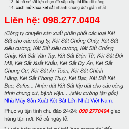
tủ hồ sơ sắt
lựa chọn để sắp xếp tài liệu dễ dàng
cách mở khóa két sắt
nhanh chóng đơn giản nhất
Liên hệ: 098.277.0404
(Công ty chuyên sản xuất phân phối các loại Két
Sắt cho các công ty, Két Sắt Chống Cháy, Két Sắt
siêu cường, Két Sắt siêu cường, Két Sắt Chống
Cháy, Két Sắt Vân Tay, Két Sắt Điện Tử, Két Sắt Đổi
Mã, Két Sắt Xuất Khẩu, Két Sắt Dự Án, Két Sắt
Chung Cư, Két Sắt An Toàn, Két Sắt Chính
Hãng, Két Sắt Phong Thuỷ, Két Bạc, Két Sắt Két
Bạc, Safes... Nhận đặt Két Sắt lắp đặt cho các công
trình chung cư, bệnh viện.....(siêu cường tận gốc)
Nhà Máy Sản Xuất Két Sắt Lớn Nhất Việt Nam.
Phục vụ tận tình chu đáo 24/24:
098 2770404
giao
hàng tận nơi. Kể cả ngày lễ.
"
Luôn luôn mang lại sự hài lòng mong đợi đến