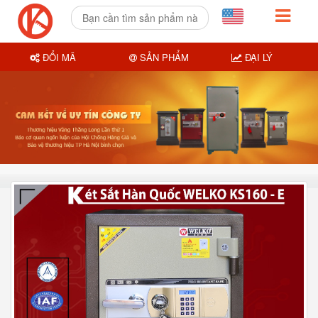
ĐỔI MÃ
SẢN PHẨM
ĐẠI LÝ