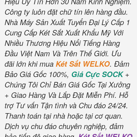
Hiệu Uy Tín Hơn 30 Năm Kinh Nghiệm.
Công ty luôn đặt chữ tín lên hàng đầu.
Nhà Máy Sản Xuất Tuyển Đại Lý Cấp 1
Cung Cấp Két Sắt Xuất Khẩu Mỹ Với
Nhiều Thương Hiệu Nổi Tiếng Hàng
Đầu Việt Nam Và Trên Thế Giới.
Ưu
đãi lớn khi mua
Két Sắt WELKO
.
Đảm
Bảo Giá Gốc 100%,
Giá Cực SOCK
+
Chúng Tôi Chỉ Bán Giá Gốc Tại Xưởng
+ Giao Hàng Và Lắp Đặt Miễn Phí
.
Hỗ
trợ Tư vấn Tận tình và Chu đáo 24/24.
Thanh toán tại nhà hoặc tại cơ quan.
Dịch vụ chu đáo chuyên nghiệp, đảm
bảo tiến độ giao hàng.
Két Sắt WELKO