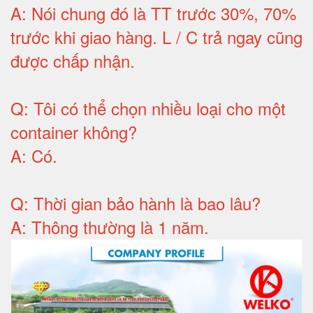
A:
Nói chung đó là TT trước 30%, 70%
trước khi giao hàng.
L / C trả ngay cũng
được chấp nhận
.
Q:
Tôi có thể chọn nhiều loại cho một
container không
?
A:
Có
.
Q: T
hời gian bảo hành
là bao lâu?
A: Thông thường là 1 năm.