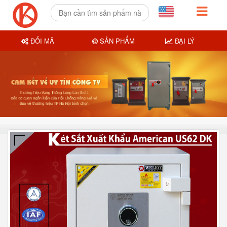
ĐỔI MÃ
SẢN PHẨM
ĐẠI LÝ