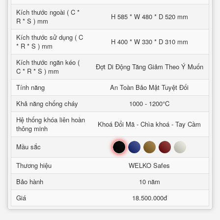
Kích thước ngoài ( C *
H 585 * W 480 * D 520 mm
R * S ) mm
Kích thước sử dụng ( C
H 400 * W 330 * D 310 mm
* R * S ) mm
Kích thước ngăn kéo (
Đợt Di Động Tăng Giảm Theo Ý Muốn
C * R * S ) mm
Tính năng
An Toàn Bảo Mật Tuyệt Đối
Khả năng chống cháy
1000 - 1200°C
Hệ thống khóa liên hoàn
Khoá Đổi Mã - Chìa khoá - Tay Cầm
thông minh
Đen
Xanh
Nâu
Đỏ
Trắng
Mầu sắc
Thương hiệu
WELKO Safes
Bảo hành
10 năm
Giá
18.500.000đ