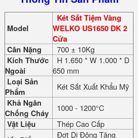
Két Sắt Tiệm Vàng
Model
WELKO US1650 DK 2
Cửa
700 ± 10Kg
Cân Nặng
H 1.650 * W 1.000 * D
Kích Thước
650 mm
Ngoài
Loại Sản
Két Sắt Xuất Khẩu Mỹ
Phẩm
Khả Ngăn
1000 - 1200°C
Chống Cháy
Thép Cao Cấp
Vật Liệu
Đợt Di Động Tăng