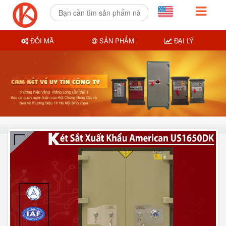
ĐỔI MÃ
SẢN PHẨM
ĐẠI LÝ