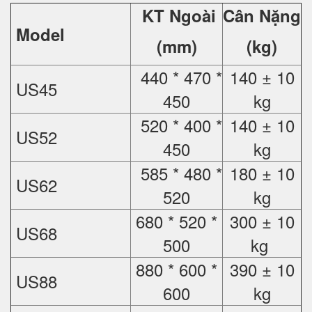
KT Ngoài
Cân Nặng
Model
(mm)
(kg)
440 * 470 *
140 ± 10
US45
450
kg
520 * 400 *
140 ± 10
US52
450
kg
585 * 480 *
180 ± 10
US62
520
kg
680 * 520 *
300 ± 10
US68
500
kg
880 * 600 *
390 ± 10
US88
600
kg