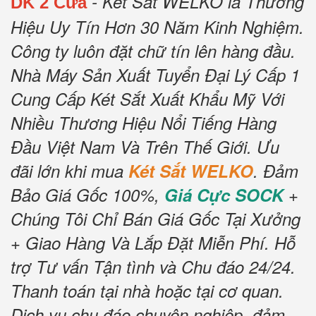
- Két Sắt WELKO là Thương
DK 2 Cửa
Hiệu Uy Tín Hơn 30 Năm Kinh Nghiệm.
Công ty luôn đặt chữ tín lên hàng đầu.
Nhà Máy Sản Xuất Tuyển Đại Lý Cấp 1
Cung Cấp Két Sắt Xuất Khẩu Mỹ Với
Nhiều Thương Hiệu Nổi Tiếng Hàng
Đầu Việt Nam Và Trên Thế Giới.
Ưu
đãi lớn khi mua
Két Sắt WELKO
.
Đảm
Bảo Giá Gốc 100%,
Giá Cực SOCK
+
Chúng Tôi Chỉ Bán Giá Gốc Tại Xưởng
+ Giao Hàng Và Lắp Đặt Miễn Phí
.
Hỗ
trợ Tư vấn Tận tình và Chu đáo 24/24.
Thanh toán tại nhà hoặc tại cơ quan.
Dịch vụ chu đáo chuyên nghiệp, đảm