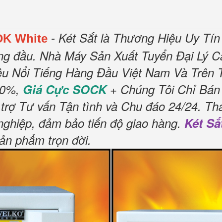
- Két Sắt là Thương Hiệu Uy Tí
DK White
ng đầu.
Nhà Máy Sản Xuất Tuyển Đại Lý C
u Nổi Tiếng Hàng Đầu Việt Nam Và Trên T
00%,
Giá Cực SOCK
+ Chúng Tôi Chỉ Bán
trợ Tư vấn Tận tình và Chu đáo 24/24.
Tha
nghiệp, đảm bảo tiến độ giao hàng.
Két Sắ
sản phẩm trọn đời
.