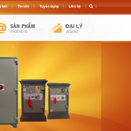
 két
Tin tức
Tuyển dụng
Liên hệ