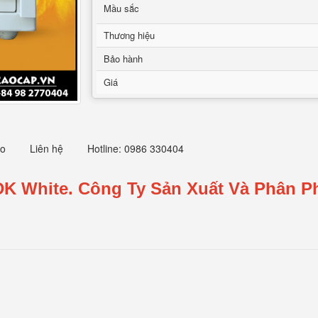
Mầu sắc
Thương hiệu
Bảo hành
Giá
eo
Liên hệ
Hotline: 0986 330404
DK White.
Công Ty Sản Xuất Và Phân Ph