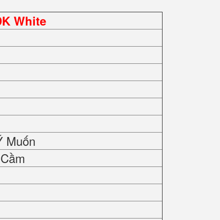
DK White
Ý Muốn
y Cầm