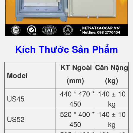
Kích Thước Sản Phẩm
KT Ngoài
Cân Nặng
Model
(mm)
(kg)
440 * 470 *
140 ± 10
US45
450
kg
520 * 400 *
140 ± 10
US52
450
kg