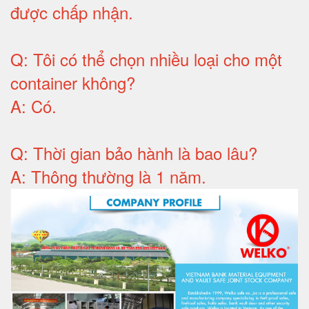
được chấp nhận
.
Q:
Tôi có thể chọn nhiều loại cho một
container không
?
A:
Có
.
Q: T
hời gian bảo hành
là bao lâu?
A: Thông thường là 1 năm.