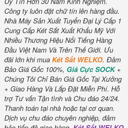
Uy Tín Hơn 30 Năm Kinh Nghiệm.
Công ty luôn đặt chữ tín lên hàng đầu.
Nhà Máy Sản Xuất Tuyển Đại Lý Cấp 1
Cung Cấp Két Sắt Xuất Khẩu Mỹ Với
Nhiều Thương Hiệu Nổi Tiếng Hàng
Đầu Việt Nam Và Trên Thế Giới.
Ưu
đãi lớn khi mua
Két Sắt WELKO
.
Đảm
Bảo Giá Gốc 100%,
Giá Cực SOCK
+
Chúng Tôi Chỉ Bán Giá Gốc Tại Xưởng
+ Giao Hàng Và Lắp Đặt Miễn Phí
.
Hỗ
trợ Tư vấn Tận tình và Chu đáo 24/24.
Thanh toán tại nhà hoặc tại cơ quan.
Dịch vụ chu đáo chuyên nghiệp, đảm
bảo tiến độ giao hàng.
Két Sắt WELKO