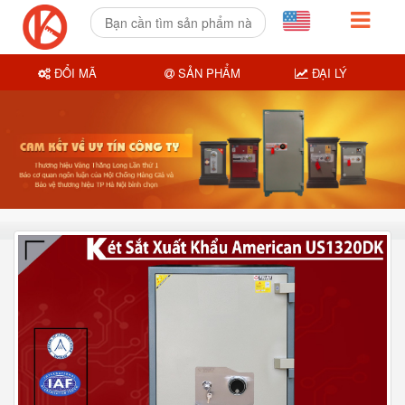
ĐỔI MÃ
SẢN PHẨM
ĐẠI LÝ