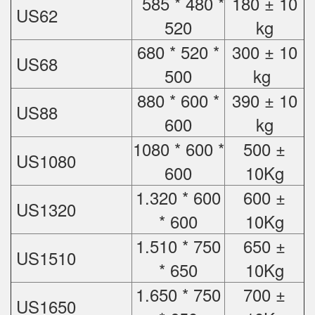
585 * 480 *
180 ± 10
US62
520
kg
680 * 520 *
300 ± 10
US68
500
kg
880 * 600 *
390 ± 10
US88
600
kg
1080 * 600 *
500 ±
US1080
600
10Kg
1.320 * 600
600 ±
US1320
* 600
10Kg
1.510 * 750
650 ±
US1510
* 650
10Kg
1.650 * 750
700 ±
US1650