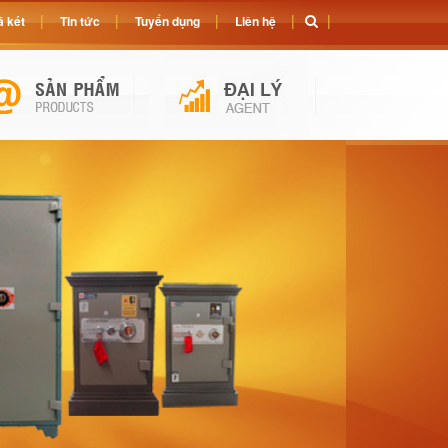
 két
Tin tức
Tuyển dụng
Liên hệ