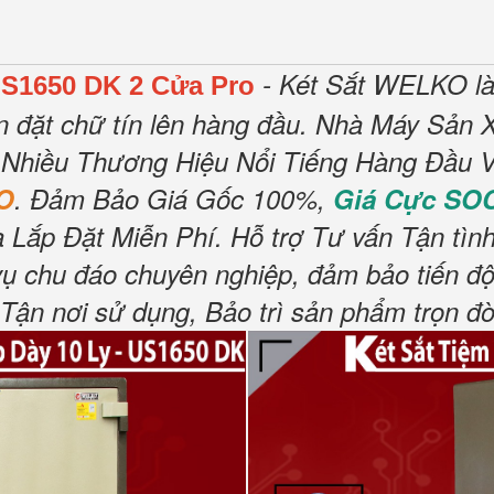
- Két Sắt WELKO là
S1650 DK 2 Cửa Pro
n đặt chữ tín lên hàng đầu.
Nhà Máy Sản X
 Nhiều Thương Hiệu Nổi Tiếng Hàng Đầu V
O
.
Đảm Bảo Giá Gốc 100%,
Giá Cực SO
 Lắp Đặt Miễn Phí
.
Hỗ trợ Tư vấn Tận tìn
vụ chu đáo chuyên nghiệp, đảm bảo tiến độ
n nơi sử dụng, Bảo trì sản phẩm trọn đờ