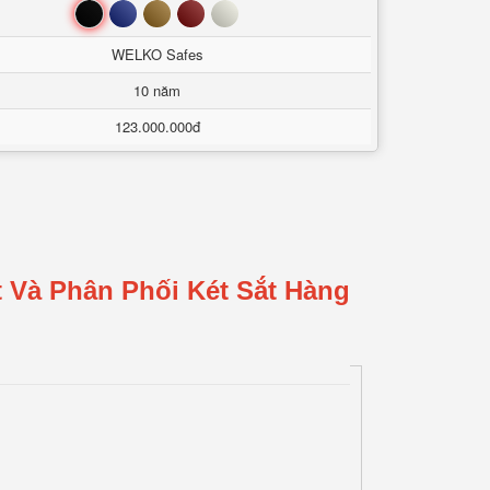
Đen
Xanh
Nâu
Đỏ
Trắng
WELKO Safes
10 năm
123.000.000đ
 Và Phân Phối Két Sắt Hàng