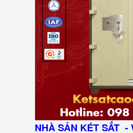
NHÀ SẢN KÉT SẮT
- 