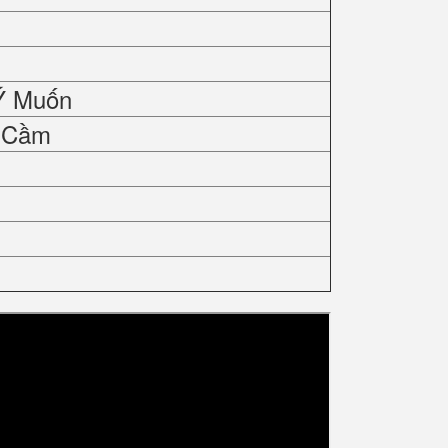
Ý Muốn
y Cầm