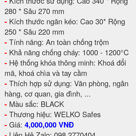
Kích thước sử dụng: Cao 340 * Rộng
-
280 * Sâu 270 mm
Kích thước ngăn kéo: Cao 30* Rộng
-
250 * Sâu 220 mm
Tính năng: An toàn chống trộm
-
Khả năng chống cháy: 1000 - 1200°C
-
Hệ thống khóa thông minh: Khoá đổi
-
mã, khoá chìa và tay cầm
Thích hợp sử dụng: Văn phòng, ngân
-
hàng, cơ quan, gia đình, ...
Màu sắc: BLACK
-
Thương hiệu: WELKO Safes
-
Giá:
-
4,000,000 VNĐ
Liên Hệ Zalo: 098 2770404
-