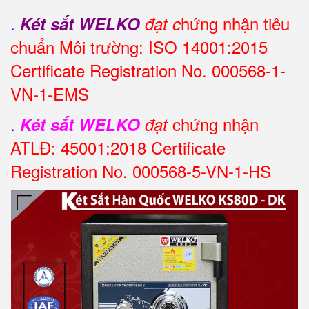
.
hứng nhận tiêu
Két sắt WELKO
đạt c
chuẩn Môi trường: ISO 14001:2015
Certificate Registration No. 000568-1-
VN-1-EMS
.
chứng nhận
Két sắt WELKO
đạt
ATLĐ: 45001:2018 Certificate
Registration No. 000568-5-VN-1-HS