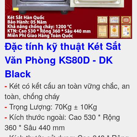
Đặc tính kỹ thuật Két Sắt
Văn Phòng KS80D - DK
Black
Két có kết cấu an toàn vững chắc, an
-
toàn, chống cháy
Trọng Lượng: 70Kg ± 10Kg
-
Kích thước ngoài: Cao 530 * Rộng
-
360 * Sâu 440 mm