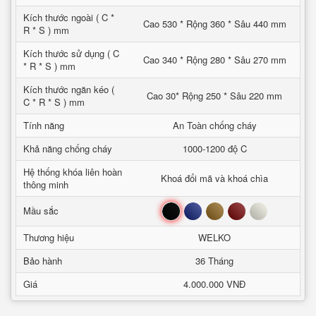
Kích thước ngoài ( C *
Cao 530 * Rộng 360 * Sâu 440 mm
R * S ) mm
Kích thước sử dụng ( C
Cao 340 * Rộng 280 * Sâu 270 mm
* R * S ) mm
Kích thước ngăn kéo (
Cao 30* Rộng 250 * Sâu 220 mm
C * R * S ) mm
Tính năng
An Toàn chống cháy
Khả năng chống cháy
1000-1200 độ C
Hệ thống khóa liên hoàn
Khoá đổi mã và khoá chìa
thông minh
Đen
Xanh
Nâu
Đỏ
Trắng
Mầu sắc
Thương hiệu
WELKO
Bảo hành
36 Tháng
Giá
4.000.000 VNĐ