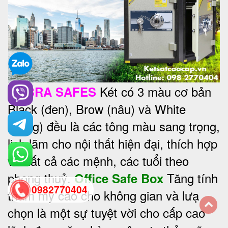
Két có 3 màu cơ bản
COBRA SAFES
Black (đen), Brow (nâu) và White
(trắng) đều là các tông màu sang trọng,
lịch lãm cho nội thất hiện đại, thích hợp
với tất cả các mệnh, các tuổi theo
phong thuỷ.
Tăng tính
Office Safe Box
0982770404
thẩm mỹ cao cho không gian và lưạ
chọn là một sự tuyệt vời cho cấp cao
back