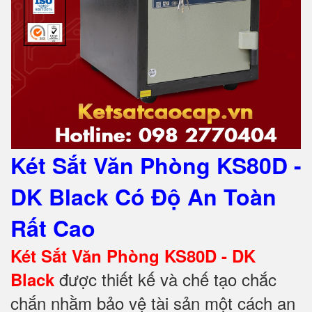
Két Sắt Văn Phòng KS80D -
DK Black Có Độ An Toàn
Rất Cao
Két Sắt Văn Phòng KS80D - DK
được thiết kế và chế tạo chắc
Black
chắn nhằm bảo vệ tài sản một cách an