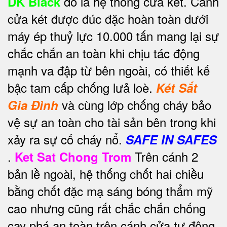
đó là hệ thống cửa két. Cánh
DK Black
cửa két được đúc đặc hoàn toàn dưới
máy ép thuỷ lực 10.000 tấn mang lại sự
chắc chắn an toàn khi chịu tác động
mạnh va đập từ bên ngoài, có thiết kế
bậc tam cấp chống lưả loè.
Két Sắt
và cùng lớp chống cháy bảo
Gia Đình
vệ sự an toàn cho tài sản bên trong khi
xảy ra sự cố cháy nổ.
SAFE IN SAFES
.
Trên cánh 2
Ket Sat Chong Trom
bản lề ngoài, hệ thống chốt hai chiều
bằng chốt đặc mạ sáng bóng thẩm mỹ
cao nhưng cũng rất chắc chắn chống
cạy phá an toàn trên cánh cửa tự động