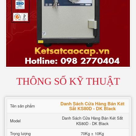
THÔNG SỐ KỸ THUẬT
Danh Sách Cửa Hàng Bán Két
Tên sản phẩm
Sắt KS80D - DK Black
Danh Sách Cửa Hàng Bán Két Sắt
Model
KS80D - DK Black
Trọng lượng
70Kg ± 10Kg