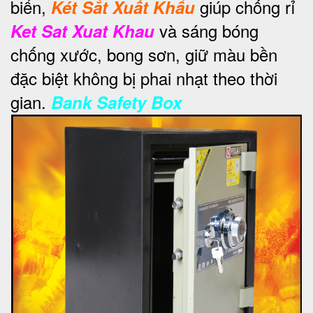
biển,
giúp chống rỉ
Két Sắt Xuất Khẩu
và sáng bóng
Ket Sat Xuat Khau
chống xước, bong sơn, giữ màu bền
đặc biệt không bị phai nhạt theo thời
gian.
Bank Safety Box