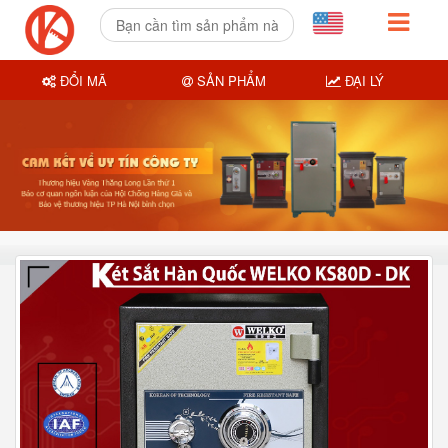
ĐỔI MÃ
SẢN PHẨM
ĐẠI LÝ