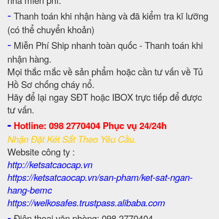
nhà miễn phí.
-
Thanh toán khi nhận hàng và đã kiểm tra kĩ lưỡng
(có thể chuyển khoản)
-
Miễn Phí Ship nhanh toàn quốc - Thanh toán khi
nhận hàng.
Mọi thắc mắc về sản phẩm hoặc cần tư vấn về Tủ
Hồ Sơ chống cháy nổ.
Hãy để lại ngay SĐT hoặc IBOX trực tiếp để được
tư vấn.
-
Hotline: 098 2770404 Phục vụ 24/24h
Nhận Đặt Két Sắt Theo Yêu Cầu.
Website công ty :
http://ketsatcaocap.vn
https://ketsatcaocap.vn/san-pham/ket-sat-ngan-
hang-bemc
https://welkosafes.trustpass.alibaba.com
-
Điện thoại văn phòng: 098 2770404