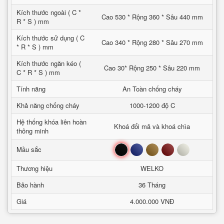
Kích thước ngoài ( C *
Cao 530 * Rộng 360 * Sâu 440 mm
R * S ) mm
Kích thước sử dụng ( C
Cao 340 * Rộng 280 * Sâu 270 mm
* R * S ) mm
Kích thước ngăn kéo (
Cao 30* Rộng 250 * Sâu 220 mm
C * R * S ) mm
Tính năng
An Toàn chống cháy
Khả năng chống cháy
1000-1200 độ C
Hệ thống khóa liên hoàn
Khoá đổi mã và khoá chìa
thông minh
Đen
Xanh
Nâu
Đỏ
Trắng
Mầu sắc
Thương hiệu
WELKO
Bảo hành
36 Tháng
Giá
4.000.000 VNĐ