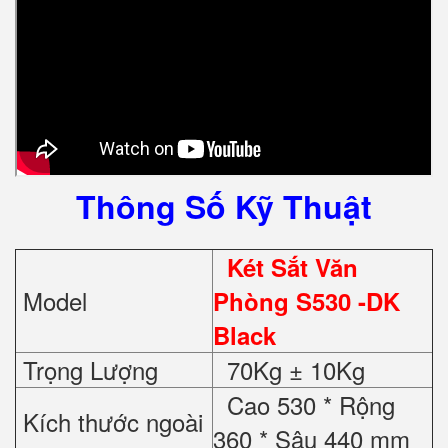
Thông Số Kỹ Thuật
Két Sắt Văn
Model
Phòng S530
-DK
Black
Trọng Lượng
70Kg ± 10Kg
Cao 530 * Rộng
Kích thước ngoài
360 * Sâu 440 mm