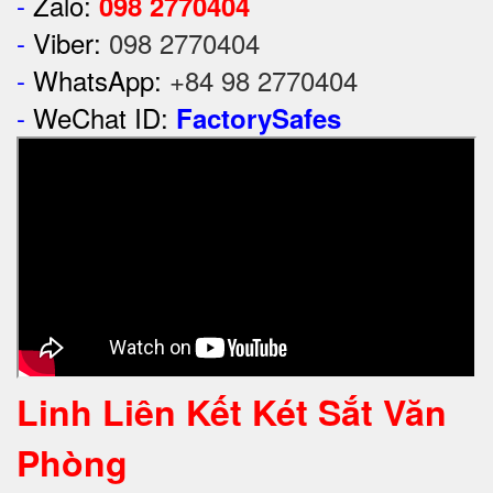
-
Zalo:
098 2770404
-
Viber:
098 2770404
-
WhatsApp:
+84 98 2770404
-
WeChat ID:
FactorySafes
Linh Liên Kết Két Sắt Văn
Phòng