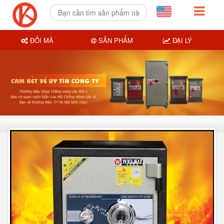
ĐỔI MÃ
SẢN PHẨM
ĐẠI LÝ