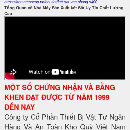
https://ketsatcaocap.vn/chi-tiet/ket-sat-van-phong-s400
Tổng Quan về Nhà Máy Sản Xuất két Sắt Uy Tín Chất Lượng
Cao
MỘT SỐ CHỨNG NHẬN VÀ BẰNG
KHEN ĐẠT ĐƯỢC TỪ NĂM 1999
ĐẾN NAY
Công ty Cổ Phần Thiết Bị Vật Tư Ngân
Hàng Và An Toàn Kho Quỹ Việt Nam