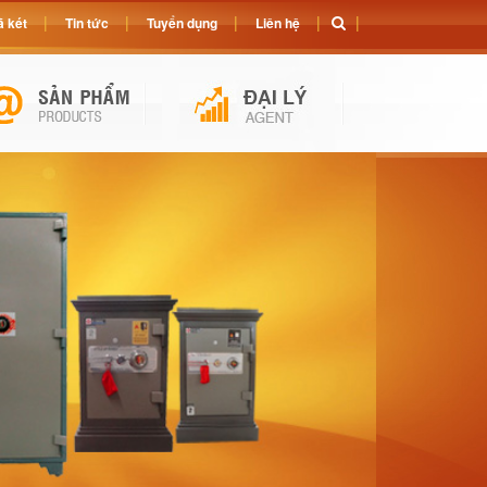
 két
Tin tức
Tuyển dụng
Liên hệ