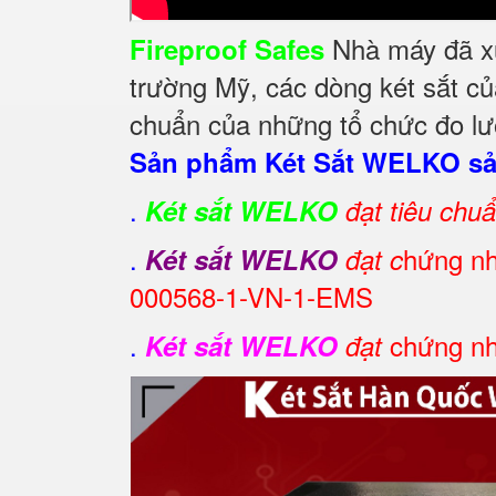
Nhà máy đã xuấ
Fireproof Safes
trường Mỹ, các dòng két sắt củ
chuẩn của những tổ chức đo lườ
Sản phẩm Két Sắt WELKO sản
.
Két sắt WELKO
đạt tiêu chu
.
hứng nh
Két sắt WELKO
đạt c
000568-1-VN-1-EMS
.
chứng nh
Két sắt WELKO
đạt