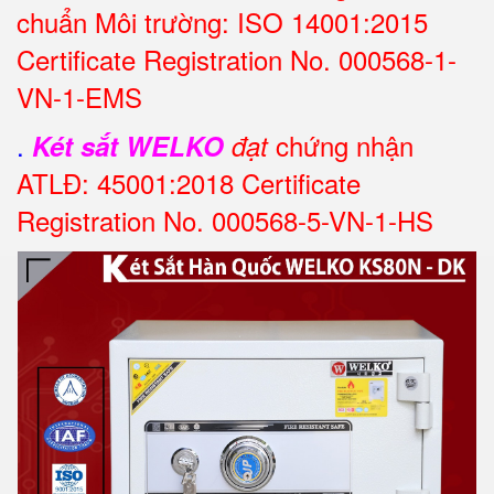
chuẩn Môi trường: ISO 14001:2015
Certificate Registration No. 000568-1-
VN-1-EMS
.
chứng nhận
Két sắt WELKO
đạt
ATLĐ: 45001:2018 Certificate
Registration No. 000568-5-VN-1-HS