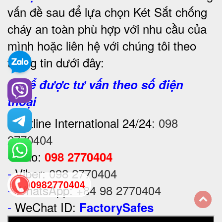
vấn đề sau để lựa chọn Két Sắt chống
cháy an toàn phù hợp với nhu cầu của
mình hoặc liên hệ với chúng tôi theo
thông tin dưới đây:
2. Để được tư vấn theo số điện
thoại
-
Hotline International 24/24
:
098
2770404
-
Zalo:
098 2770404
-
Viber:
098 2770404
0982770404
-
WhatsApp:
+84 98 2770404
-
WeChat ID:
FactorySafes
back