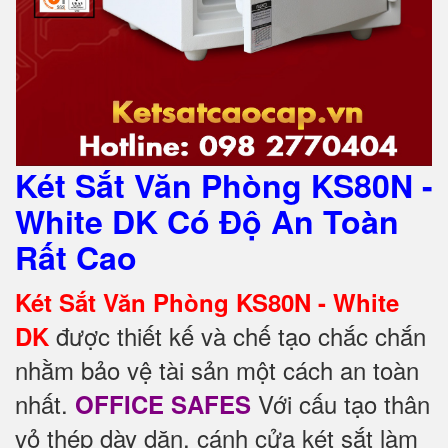
Két Sắt Văn Phòng KS80N -
White DK Có Độ An Toàn
Rất Cao
Két Sắt Văn Phòng KS80N - White
được thiết kế và chế tạo chắc chắn
DK
nhằm bảo vệ tài sản một cách an toàn
nhất.
Với cấu tạo thân
OFFICE SAFES
vỏ thép dày dặn, cánh cửa két sắt làm