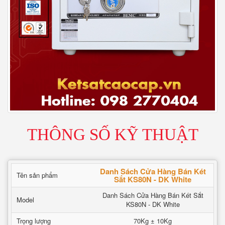
THÔNG SỐ KỸ THUẬT
Danh Sách Cửa Hàng Bán Két
Tên sản phẩm
Sắt KS80N - DK White
Danh Sách Cửa Hàng Bán Két Sắt
Model
KS80N - DK White
Trọng lượng
70Kg ± 10Kg