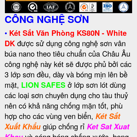
CÔNG NGHỆ SƠN
•
Két Sắt Văn Phòng KS80N - White
được sử dụng công nghệ sơn vân
DK
búa nano theo tiêu chuẩn của Châu Âu
công nghệ này két sẽ được phủ bởi các
3 lớp sơn đều, dày và bóng mịn lên bề
mặt,
ở lớp sơn lót dùng
LION SAFES
các loại sơn chuyên dụng cho tàu thuỷ
nên có khả năng chống mặn tốt, phù
hợp cho các vùng ven biển,
Két Sắt
giúp chống rỉ
Xuất Khẩu
Ket Sat Xuat
và sáng bóng chống xước, bong
Khau