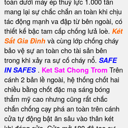
toàn dưới máy ép thuỷ lực 1.000 tấn
mang lại sự chắc chắn an toàn khi chịu
tác động mạnh va đập từ bên ngoài, có
thiết kế bậc tam cấp chống lưả loè.
Két
và cùng lớp chống cháy
Sắt Gia Đình
bảo vệ sự an toàn cho tài sản bên
trong khi xảy ra sự cố cháy nổ.
SAFE
.
Trên
IN SAFES
Ket Sat Chong Trom
cánh 2 bản lề ngoài, hệ thống chốt hai
chiều bằng chốt đặc mạ sáng bóng
thẩm mỹ cao nhưng cũng rất chắc
chắn chống cạy phá an toàn trên cánh
cửa tự động bật ăn sâu vào thân két
khi đóng cửa. Cửa mở 180 độ tạo sự