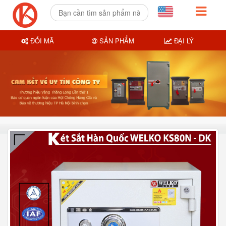
ĐỔI MÃ
SẢN PHẨM
ĐẠI LÝ