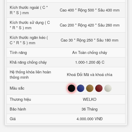
Kích thước ngoài ( C *
Cao 400 * Rộng 500 * Sâu 430 mm
R * S ) mm
Kích thước sử dụng ( C
Cao 200 * Rộng 420 * Sâu 260 mm
* R * S ) mm
Kích thước ngăn kéo (
Cao 30 * Rộng 250 * Sâu 180 mm
C * R * S ) mm
Tính năng
An Toàn chống cháy
Khả năng chống cháy
1.000-1.200 độ C
Hệ thống khóa liên hoàn
Khoá Đổi Mã và khoá chìa
thông minh
Đen
Xanh
Nâu
Đỏ
Trắng
Mầu sắc
Thương hiệu
WELKO
Bảo hành
36 Tháng
Giá
4.000.000 VNĐ