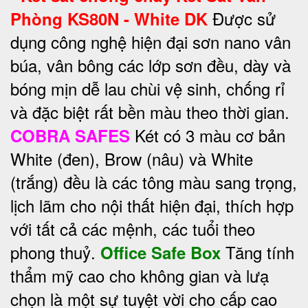
Được sử
Phòng KS80N - White DK
dụng công nghệ hiện đại sơn nano vân
búa, vân bông các lớp sơn đều, dày và
bóng mịn dễ lau chùi vệ sinh, chống rỉ
và đặc biệt rất bền màu theo thời gian.
Két có 3 màu cơ bản
COBRA SAFES
White (đen), Brow (nâu) và White
(trắng) đều là các tông màu sang trọng,
lịch lãm cho nội thất hiện đại, thích hợp
với tất cả các mệnh, các tuổi theo
phong thuỷ.
Tăng tính
Office Safe Box
thẩm mỹ cao cho không gian và lưạ
chọn là một sự tuyệt vời cho cấp cao