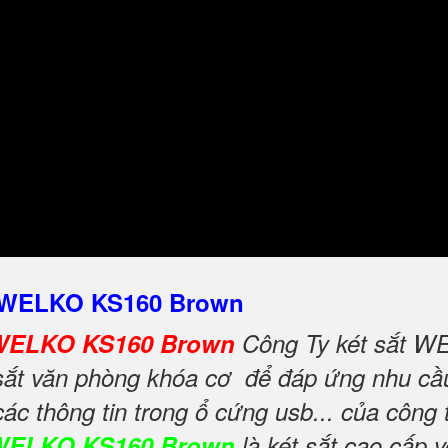
 - WELKO KS160 Brown
ơ WELKO KS160 Brown
Công Ty két sắt WE
ắt văn phòng khóa cơ để đáp ứng nhu cầu 
 các thông tin trong ổ cứng usb... của công
 WELKO KS160 Brown
là két sắt cao cấp 