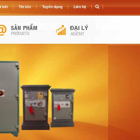
 két
Tin tức
Tuyển dụng
Liên hệ