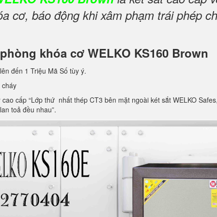
 cơ, báo động khi xâm phạm trái phép cho
văn phòng khóa cơ WELKO KS160 Brown
lên đến 1 Triệu Mã Số tùy ý.
 cháy
ao cấp “Lớp thứ nhất thép CT3 bên mặt ngoài két sắt WELKO Safes, lớp 
 lan toả đều nhau”.