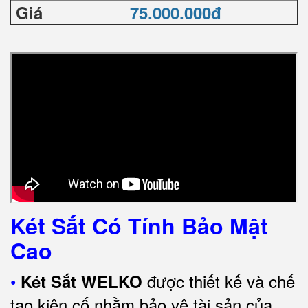
Giá
75.000.000đ
Két Sắt Có Tính Bảo Mật
Cao
•
được thiết kế và chế
Két Sắt WELKO
tạo kiên cố nhằm bảo vệ tài sản của