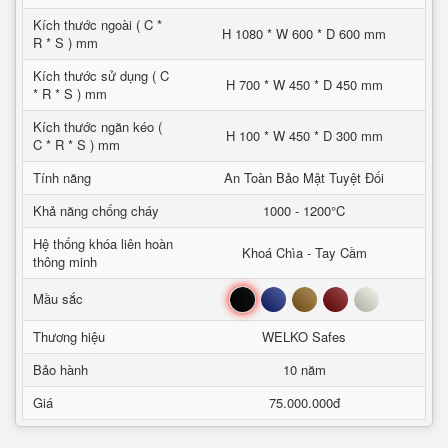
Kích thước ngoài ( C *
H 1080 * W 600 * D 600 mm
R * S ) mm
Kích thước sử dụng ( C
H 700 * W 450 * D 450 mm
* R * S ) mm
Kích thước ngăn kéo (
H 100 * W 450 * D 300 mm
C * R * S ) mm
Tính năng
An Toàn Bảo Mật Tuyệt Đối
Khả năng chống cháy
1000 - 1200°C
Hệ thống khóa liên hoàn
Khoá Chìa - Tay Cầm
thông minh
Đen
Xanh
Nâu
Đỏ
Trắng
Mầu sắc
Thương hiệu
WELKO Safes
Bảo hành
10 năm
Giá
75.000.000đ