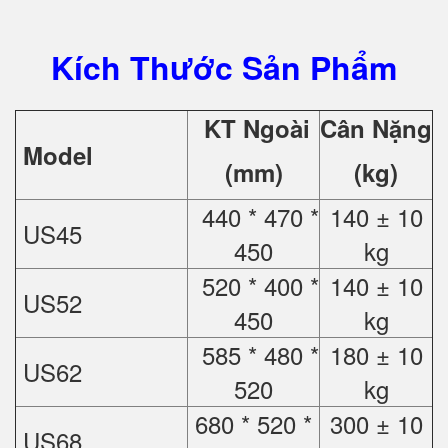
Kích Thước Sản Phẩm
KT Ngoài
Cân Nặng
Model
(mm)
(kg)
440 * 470 *
140 ± 10
US45
450
kg
520 * 400 *
140 ± 10
US52
450
kg
585 * 480 *
180 ± 10
US62
520
kg
680 * 520 *
300 ± 10
US68