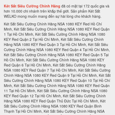
Két Sắt Siêu Cường Chính Hãng
đã có mặt tại 172 quốc gia và
hơn 10.000 chi nhánh trên khắp thế giới. Sản phẩm Két Sắt
WELKO mong muốn mang đến sự hài lòng cho khách hàng.
Két Sắt Siêu Cường Chính Hãng NSA 1080 KEY Red Hồ Chí Minh, Két Sắt Siêu Cường Chính Hãng NSA 1080 KEY Red Quận 1 Tại Hồ Chí Minh, Két Sắt Siêu Cường Chính Hãng NSA 1080 KEY Red Quận 2 Tại Hồ Chí Minh, Két Sắt Siêu Cường Chính Hãng NSA 1080 KEY Red Quận 3 Tại Hồ Chí Minh, Két Sắt Siêu Cường Chính Hãng NSA 1080 KEY Red Quận 4 Tại Hồ Chí Minh, Két Sắt Siêu Cường Chính Hãng NSA 1080 KEY Red Quận 5 Tại Hồ Chí Minh, Két Sắt Siêu Cường Chính Hãng NSA 1080 KEY Red Quận 6 Tại Hồ Chí Minh, Két Sắt Siêu Cường Chính Hãng NSA 1080 KEY Red Quận 7 Tại Hồ Chí Minh, Két Sắt Siêu Cường Chính Hãng NSA 1080 KEY Red Quận 9 Tại Hồ Chí Minh, Két Sắt Siêu Cường Chính Hãng NSA 1080 KEY Red Quận 10 Tại Hồ Chí Minh, Két Sắt Siêu Cường Chính Hãng NSA 1080 KEY Red Quận 11 Tại Hồ Chí Minh, Két Sắt Siêu Cường Chính Hãng NSA 1080 KEY Red Quận 12 Tại Hồ Chí Minh, Két Sắt Siêu Cường Chính Hãng NSA 1080 KEY Red Quận Thủ Đức Tại Hồ Chí Minh, Két Sắt Siêu Cường Chính Hãng NSA 1080 KEY Red Quận Bình Thạnh Tại Hồ Chí Minh, Két Sắt Siêu Cường Chính Hãng NSA 1080 KEY Red Quận Gò Vấp Tại Hồ Chí Minh, Két Sắt Siêu Cường Chính Hãng NSA 1080 KEY Red Quận Phú Nhuận Tại Hồ Chí Minh, Két Sắt Siêu Cường Chính Hãng NSA 1080 KEY Red Quận Tân Phú Tại Hồ Chí Minh, Két Sắt Siêu Cường Chính Hãng NSA 1080 KEY Red Quận Bình Tân Tại Hồ Chí Minh, Két Sắt Siêu Cường Chính Hãng NSA 1080 KEY Red Quận Tân Bình Tại Hồ Chí Minh, Két Sắt Siêu Cường Chính Hãng NSA 1080 KEY Red Hà Nội, Két Sắt Siêu Cường Chính Hãng NSA 1080 KEY Red Quận Ba Đình Hà Nội, Két Sắt Siêu Cường Chính Hãng NSA 1080 KEY Red Quận Hoàn Kiếm Hà Nội, Két Sắt Siêu Cường Chính Hãng NSA 1080 KEY Red Quận Hai Bà Trưng Hà Nội, Két Sắt Siêu Cường Chính Hãng NSA 1080 KEY Red Quận Đống Đa Hà Nội, Két Sắt Siêu Cường Chính Hãng NSA 1080 KEY Red Quận Tây Hồ Hà Nội, Két Sắt Siêu Cường Chính Hãng NSA 1080 KEY Red Quận Đống Đa Hà Nội, Két Sắt Siêu Cường Chính Hãng NSA 1080 KEY Red Quận Thanh Xuân Hà Nội, Két Sắt Siêu Cường Chính Hãng NSA 1080 KEY Red Quận Hoàng Mai Hà Nội, Két Sắt Siêu Cường Chính Hãng NSA 1080 KEY Red Quận Long Biên Hà Nội, Két Sắt Siêu Cường Chính Hãng NSA 1080 KEY Red Quận Đống Đa Hà Nội, Két Sắt Siêu Cường Chính Hãng NSA 1080 KEY Red Huyện Thanh Trì Hà Nội, Két Sắt Siêu Cường Chính Hãng NSA 1080 KEY Red Huyện Gia Lâm Hà Nội, Két Sắt Siêu Cường Chính Hãng NSA 1080 KEY Red Huyện Đông Anh Hà Nội, Két Sắt Siêu Cường Chính Hãng NSA 1080 KEY Red Huyện Sóc Sơn Hà Nội, Két Sắt Siêu Cường Chính Hãng NSA 1080 KEY Red Quận Hà Đông Hà Nội, Két Sắt Siêu Cường Chính Hãng NSA 1080 KEY Red Thị xã Sơn Tây Hà Nội, Két Sắt Siêu Cường Chính Hãng NSA 1080 KEY Red Huyện Ba Vì Hà Nội, Két Sắt Siêu Cường Chính Hãng NSA 1080 KEY Red Huyện Phúc Thọ Hà Nội, Két Sắt Siêu Cường Chính Hãng NSA 1080 KEY Red Huyện Thạch Thất Hà Nội, Két Sắt Siêu Cường Chính Hãng NSA 1080 KEY Red Huyện Quốc Oai Hà Nội, Két Sắt Siêu Cường Chính Hãng NSA 1080 KEY Red Huyện Chương Mỹ Hà Nội, Két Sắt Siêu Cường Chính Hãng NSA 1080 KEY Red Huyện Đan Phượng Hà Nội, Két Sắt Siêu Cường Chính Hãng NSA 1080 KEY Red Huyện Hoài Đức Hà Nội, Két Sắt Siêu Cường Chính Hãng NSA 1080 KEY Red Huyện Thanh Oai Hà Nội, Két Sắt Siêu Cường Chính Hãng NSA 1080 KEY Red Huyện Mỹ Đức Hà Nội, Két Sắt Siêu Cường Chính Hãng NSA 1080 KEY Red Huyện Ứng Hoà Hà Nội, Két Sắt Siêu Cường Chính Hãng NSA 1080 KEY Red Huyện Thường Tín Hà Nội, Két Sắt Siêu Cường Chính Hãng NSA 1080 KEY Red Huyện Phú Xuyên Hà Nội, Két Sắt Siêu Cường Chính Hãng NSA 1080 KEY Red Huyện Mê Linh Hà Nội, Két Sắt Siêu Cường Chính Hãng NSA 1080 KEY Red Quận Nam Từ Liên Hà Nội, Két Sắt Siêu Cường Chính Hãng NSA 1080 KEY Red An Giang, Két Sắt Siêu Cường Chính Hãng NSA 1080 KEY Red Thành phố Long Xuyên Tỉnh An Giang, Két Sắt Siêu Cường Chính Hãng NSA 1080 KEY Red Thành phố Châu Đốc Tỉnh An Giang, Két Sắt Siêu Cường Chính Hãng NSA 1080 KEY Red Huyện An Phú Tỉnh An Giang, Két Sắt Siêu Cường Chính Hãng NSA 1080 KEY Red Thị xã Tân Châu, Két Sắt Siêu Cường Chính Hãng NSA 1080 KEY Red Huyện Phú Tân, Két Sắt Siêu Cường Chính Hãng NSA 1080 KEY Red Huyện Châu Phú, Két Sắt Siêu Cường Chính Hãng NSA 1080 KEY Red Huyện Tịnh Biên, Két Sắt Siêu Cường Chính Hãng NSA 1080 KEY Red Huyện Tri Tôn, Két Sắt Siêu Cường Chính Hãng NSA 1080 KEY Red Huyện Châu Thành Tỉnh An Giang, Két Sắt Siêu Cường Chính Hãng NSA 1080 KEY Red Huyện Chợ Mới Tỉnh An Giang, Két Sắt Siêu Cường Chính Hãng NSA 1080 KEY Red Huyện Thoại Sơn Tỉnh An Giang, Két Sắt Siêu Cường Chính Hãng NSA 1080 KEY Red Vũng Tàu, Két Sắt Siêu Cường Chính Hãng NSA 1080 KEY Red Thành phố Vũng Tàu Tại Bà Rịa - Vũng Tàu, Két Sắt Siêu Cường Chính Hãng NSA 1080 KEY Red Thành phố Bà Rịa Tại Bà Rịa - Vũng Tàu, Két Sắt Siêu Cường Chính Hãng NSA 1080 KEY Red Huyện Châu Đức Tại Bà Rịa - Vũng Tàu, Két Sắt Siêu Cường Chính Hãng NSA 1080 KEY Red Huyện Xuyên Mộc Tại Bà Rịa - Vũng Tàu, Két Sắt Siêu Cường Chính Hãng NSA 1080 KEY Red Huyện Long Điền Tại Bà Rịa - Két Sắt Siêu Cường Chính Hãng NSA 1080 KEY Red Cần Thơ, Két Sắt Siêu Cường Chính Hãng NSA 1080 KEY Red Tại Thành phố Cần Thơ Tỉnh Cần Thơ, Két Sắt Siêu Cường Chính Hãng NSA 1080 KEY Red Tại Quận Ninh Kiều Tỉnh Cần Thơ, Két Sắt Siêu Cường Chính Hãng NSA 1080 KEY Red Tại Quận Ô Môn Tỉnh Cần Thơ, Két Sắt Siêu Cường Chính Hãng NSA 1080 KEY Red Tại Quận Bình Thuỷ Tỉnh Cần Thơ, Két Sắt Siêu Cường Chính Hãng NSA 1080 KEY Red Tại Quận Cái Răng Tỉnh Cần Thơ, Két Sắt Siêu Cường Chính Hãng NSA 1080 KEY Red Tại Quận Thốt Nốt Tỉnh Cần Thơ, Két Sắt Siêu Cường Chính Hãng NSA 1080 KEY Red Tại Huyện Vĩnh Thạnh Tỉnh Cần Thơ, Két Sắt Siêu Cường Chính Hãng NSA 1080 KEY Red Tại Huyện Cờ Đỏ Tỉnh Cần Thơ, Két Sắt Siêu Cường Chính Hãng NSA 1080 KEY Red Tại Huyện Phong Điền Tỉnh Cần Thơ, Két Sắt Siêu Cường Chính Hãng NSA 1080 KEY Red Tại Huyện Thới Lai Tỉnh Cần Thơ, Két Sắt Siêu Cường Chính Hãng NSA 1080 KEY Red Đà Nẵng, Két Sắt Siêu Cường Chính Hãng NSA 1080 KEY Red Tại Thành phố Đà Nẵng Tỉnh Đà Nẵng, Két Sắt Siêu Cường Chính Hãng NSA 1080 KEY Red Tại Quận Liên Chiểu Tỉnh Đà Nẵng, Két Sắt Siêu Cường Chính Hãng NSA 1080 KEY Red Tại Quận Thanh Khê Tỉnh Đà Nẵng, Két Sắt Siêu Cường Chính Hãng NSA 1080 KEY Red Tại Quận Hải Châu Tỉnh Đà Nẵng, Két Sắt Siêu Cường Chính Hãng NSA 1080 KEY Red Tại Quận Sơn Trà Tỉnh Đà Nẵng, Két Sắt Siêu Cường Chính Hãng NSA 1080 KEY Red Tại Quận Ngũ Hành Sơn Tỉnh Đà Nẵng, Két Sắt Siêu Cường Chính Hãng NSA 1080 KEY Red Tại Quận Cẩm Lệ Tỉnh Đà Nẵng, Két Sắt Siêu Cường Chính Hãng NSA 1080 KEY Red TạiHuyện Hòa Vang Tỉnh Đà Nẵng, Két Sắt Siêu Cường Chính Hãng NSA 1080 KEY Red Đắk Lắk, Két Sắt Siêu Cường Chính Hãng NSA 1080 KEY Red Tại Thành phố Buôn Ma Thuột Tỉnh Đắk Lắk, Két Sắt Siêu Cường Chính Hãng NSA 1080 KEY Red Tại Thị xã Buôn Hồ Tỉnh Đắk Lắk, Két Sắt Siêu Cường Chính Hãng NSA 1080 KEY Red Tại Huyện Buôn Đôn Tỉnh Đắk Lắk, Két Sắt Siêu Cường Chính Hãng NSA 1080 KEY Red Tại Huyện Cư Kuin Tỉnh Đắk Lắk, Két Sắt Siêu Cường Chính Hãng NSA 1080 KEY Red Tại Huyện Cư M’gar Tỉnh Đắk Lắk, Két Sắt Siêu Cường Chính Hãng NSA 1080 KEY Red Tại Huyện Ea H’leo Tỉnh Đắk Lắk, Két Sắt Siêu Cường Chính Hãng NSA 1080 KEY Red Tại Huyện Ea Kar Tỉnh Đắk Lắk, Két Sắt Siêu Cường Chính Hãng NSA 1080 KEY Red Tại Huyện Ea Súp Tỉnh Đắk Lắk, Két Sắt Siêu Cường Chính Hãng NSA 1080 KEY Red Tại Huyện Krông Ana Tỉnh Đắk Lắk, Két Sắt Siêu Cường Chính Hãng NSA 1080 KEY Red Tại Huyện Krông Bông Tỉnh Đắk Lắk, Két Sắt Siêu Cường Chính Hãng NSA 1080 KEY Red Tại Huyện Krông Búk Tỉnh Đắk Lắk, Két Sắt Siêu Cường Chính Hãng NSA 1080 KEY Red Tại Huyện Krông Năng Tỉnh Đắk Lắk, Két Sắt Siêu Cường Chính Hãng NSA 1080 KEY Red Tại Huyện Krông Pắk Tỉnh Đắk Lắk, Két Sắt Siêu Cường Chính Hãng NSA 1080 KEY Red Tại Huyện Lắk Tỉnh Đắk Lắk, Két Sắt Siêu Cường Chính Hãng NSA 1080 KEY Red Tại Huyện M’Đrắk Tỉnh Đắk Lắk, Két Sắt Siêu Cường Chính Hãng NSA 1080 KEY Red Đắk Nông, Két Sắt Siêu Cường Chính Hãng NSA 1080 KEY Red Tại Thành phố Gia Nghĩa Tỉnh Đắk Nông, Két Sắt Siêu Cường Chính Hãng NSA 1080 KEY Red Tại Huyện Cư Jút Tỉnh Đắk Nông, Két Sắt Siêu Cường Chính Hãng NSA 1080 KEY Red Tại Huyện Đắk Glong Tỉnh Đắk Nông, Két Sắt Siêu Cường Chính Hãng NSA 1080 KEY Red Tại Huyện Đắk Mil Tỉnh Đắk Nông, Két Sắt Siêu Cường Chính Hãng NSA 1080 KEY Red Tại Huyện Đắk R’lấp Tỉnh Đắk Nông, Két Sắt Siêu Cường Chính Hãng NSA 1080 KEY Red Tại Huyện Đắk Song Tỉnh Đắk Nông, Két Sắt Siêu Cường Chính Hãng NSA 1080 KEY Red Tại Huyện Krông Nô Tỉnh Đắk Nông, Két Sắt Siêu Cường Chính Hãng NSA 1080 KEY Red Tại Huyện Tuy Đức Tỉnh Đắk Nông, Két Sắt Siêu Cường Chính Hãng NSA 1080 KEY Red Đồng Nai, Két Sắt Siêu Cường Chính Hãng NSA 1080 KEY Red Tại Thành phố Biên Hòa Tỉnh Đồng Nai, Két Sắt Siêu Cường Chính Hãng NSA 1080 KEY Red Tại Thành phố Long Khánh Tỉnh Đồng Nai, Két Sắt Siêu Cường Chính Hãng NSA 1080 KEY Red Tại Huyện Cẩm Mỹ Tỉnh Đồng Nai, Két Sắt Siêu Cường Chính Hãng NSA 1080 KEY Red Tại Huyện Định Quán Tỉnh Đồng Nai, Két Sắt Siêu Cường Chính Hãng NSA 1080 KEY Red Tại Huyện Long Thành Tỉnh Đồng Nai, Két Sắt Siêu Cường Chính Hãng NSA 1080 KEY Red Tại Huyện Nhơn Trạch Tỉnh Đồng Nai, Két Sắt Siêu Cường Chính Hãng NSA 1080 KEY Red Tại Huyện Tân Phú Tỉnh Đồng Nai, Két Sắt Siêu Cường Chính Hãng NSA 1080 KEY Red Tại Huyện Thống Nhất Tỉnh Đồng Nai, Két Sắt Siêu Cường Chính Hãng NSA 1080 KEY Red Tại Huyện Trảng Bom Tỉnh Đồng Nai, Két Sắt Siêu Cường Chính Hãng NSA 1080 KEY Red Tại Huyện Vĩnh Cửu Tỉnh Đồng Nai, Két Sắt Siêu Cường Chính Hãng NSA 1080 KEY Red Tại Huyện Xuân Lộc Tỉnh Đồng Nai, Két Sắt Siêu Cường Chính Hãng NSA 1080 KEY Red Biên Hòa, Két Sắt Siêu Cường Chính Hãng NSA 1080 KEY Red Đồng Tháp, Két Sắt Siêu Cường Chính Hãng NSA 1080 KEY Red Tại Thành phố Cao Lãnh Tỉnh Đồng Tháp, Két Sắt Siêu Cường Chính Hãng NSA 1080 KEY Red Tại Thành phố Sa Đéc Tỉnh Đồng Tháp, Két Sắt Siêu Cường Chính Hãng NSA 1080 KEY Red Tại Thị xã Hồng Ngự Tỉnh Đồng Tháp, Két Sắt Siêu Cường Chính Hãng NSA 1080 KEY Red Tại Huyện Cao Lãnh Tỉnh Đồng Tháp, Két Sắt Siêu Cường Chính Hãng NSA 1080 KEY Red Tại Huyện Châu Thành Tỉnh Đồng Tháp, Két Sắt Siêu Cường Chính Hãng NSA 1080 KEY Red Tại Huyện Hồng Ngự Tỉnh Đồng Tháp, Két Sắt Siêu Cường Chính Hãng NSA 1080 KE