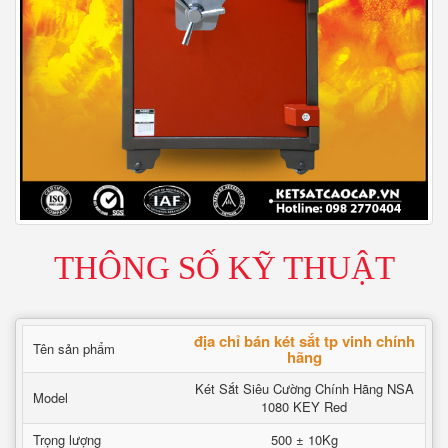
THÔNG SỐ KỸ THUẬT
địa chỉ bán két sắt tp vinh chính
Tên sản phẩm
hãng
Két Sắt Siêu Cường Chính Hãng NSA
Model
1080 KEY Red
Trọng lượng
500 ± 10Kg