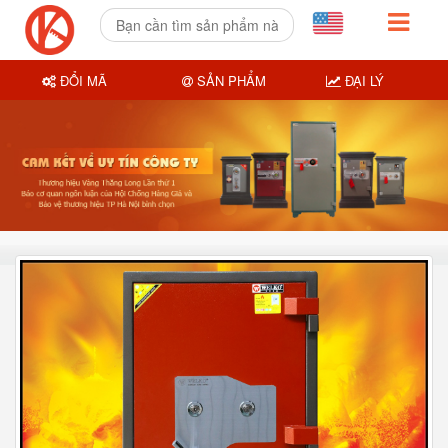
ĐỔI MÃ
SẢN PHẨM
ĐẠI LÝ