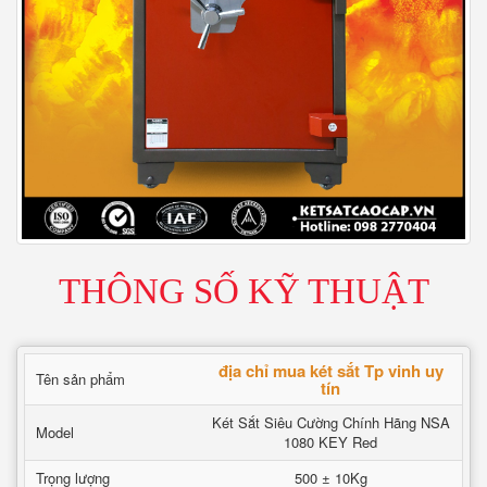
THÔNG SỐ KỸ THUẬT
địa chỉ mua két sắt Tp vinh uy
Tên sản phẩm
tín
Két Sắt Siêu Cường Chính Hãng NSA
Model
1080 KEY Red
Trọng lượng
500 ± 10Kg