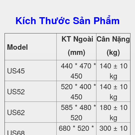
Kích Thước Sản Phẩm
KT Ngoài
Cân Nặng
Model
(mm)
(kg)
440 * 470 *
140 ± 10
US45
450
kg
520 * 400 *
140 ± 10
US52
450
kg
585 * 480 *
180 ± 10
US62
520
kg
680 * 520 *
300 ± 10
US68