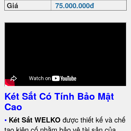
Giá
75.000.000đ
Két Sắt Có Tính Bảo Mật
Cao
•
được thiết kế và chế
Két Sắt WELKO
tạo kiên cố nhằm bảo vệ tài sản của