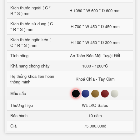
Kích thước ngoài ( C *
H 1080 * W 600 * D 600 mm
R * S ) mm
Kích thước sử dụng ( C
H 700 * W 450 * D 450 mm
* R * S ) mm
Kích thước ngăn kéo (
H 100 * W 450 * D 300 mm
C * R * S ) mm
Tính năng
An Toàn Bảo Mật Tuyệt Đối
Khả năng chống cháy
1000 - 1200°C
Hệ thống khóa liên hoàn
Khoá Chìa - Tay Cầm
thông minh
Đen
Xanh
Nâu
Đỏ
Trắng
Mầu sắc
Thương hiệu
WELKO Safes
Bảo hành
10 năm
Giá
75.000.000đ