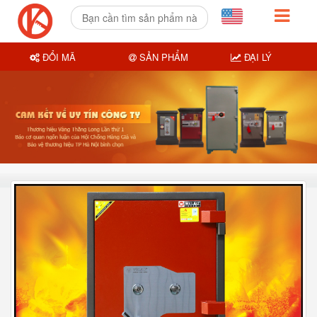
ĐỔI MÃ
SẢN PHẨM
ĐẠI LÝ