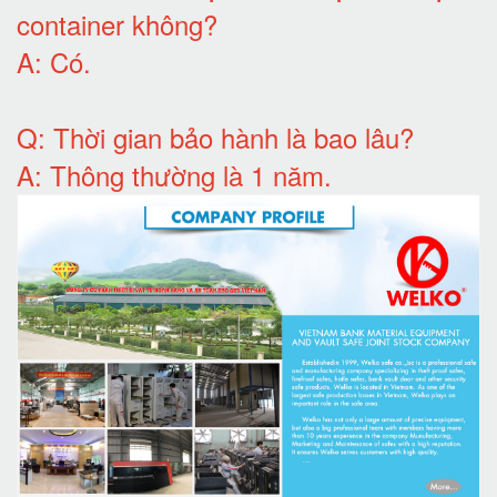
container không
?
A:
Có
.
Q: T
hời gian bảo hành
là bao lâu?
A: Thông thường là 1 năm.