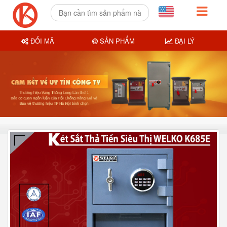
ĐỔI MÃ
SẢN PHẨM
ĐẠI LÝ