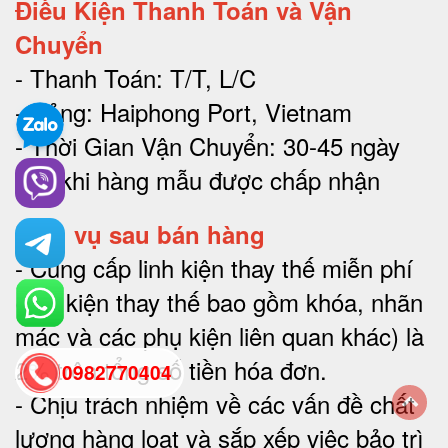
Điều Kiện Thanh Toán và Vận
Chuyển
- Thanh Toán: T/T, L/C
- Cảng: Haiphong Port, Vietnam
- Thời Gian Vận Chuyển: 30-45 ngày
sau khi hàng mẫu được chấp nhận
Dịch vụ sau bán hàng
-
Cung cấp linh kiện thay thế miễn phí
(linh kiện thay thế bao gồm khóa, nhãn
mác và các phụ kiện liên quan khác) là
2% trên tổng số tiền hóa đơn
.
0982770404
-
Chịu trách nhiệm về các vấn đề chất
lượng hàng loạt và sắp xếp việc bảo trì
back