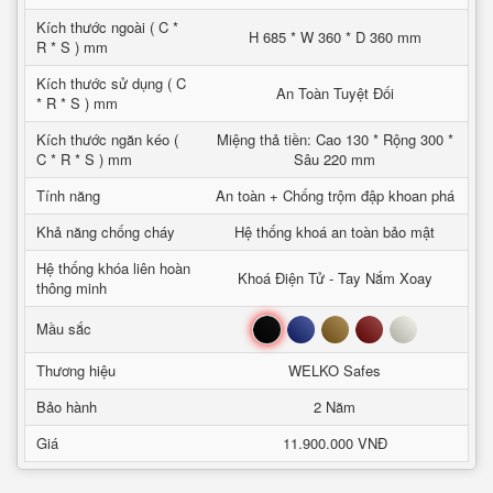
Kích thước ngoài ( C *
H 685 * W 360 * D 360 mm
R * S ) mm
Kích thước sử dụng ( C
An Toàn Tuyệt Đối
* R * S ) mm
Kích thước ngăn kéo (
Miệng thả tiền: Cao 130 * Rộng 300 *
C * R * S ) mm
Sâu 220 mm
Tính năng
An toàn + Chống trộm đập khoan phá
Khả năng chống cháy
Hệ thống khoá an toàn bảo mật
Hệ thống khóa liên hoàn
Khoá Điện Tử - Tay Nắm Xoay
thông minh
Đen
Xanh
Nâu
Đỏ
Trắng
Mầu sắc
Thương hiệu
WELKO Safes
Bảo hành
2 Năm
Giá
11.900.000 VNĐ