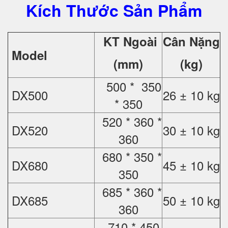
Kích Thước Sản Phẩm
KT Ngoài
Cân Nặng
Model
(mm)
(kg)
500 * 350
DX500
26 ± 10 kg
* 350
520 * 360 *
DX520
30 ± 10 kg
360
680 * 350 *
DX680
45 ± 10 kg
350
685 * 360 *
DX685
50 ± 10 kg
360
710 * 450