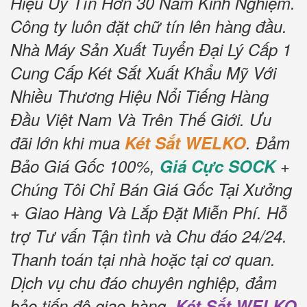
Hiệu Uy Tín Hơn 30 Năm Kinh Nghiệm.
Công ty luôn đặt chữ tín lên hàng đầu.
Nhà Máy Sản Xuất Tuyển Đại Lý Cấp 1
Cung Cấp Két Sắt Xuất Khẩu Mỹ Với
Nhiều Thương Hiệu Nổi Tiếng Hàng
Đầu Việt Nam Và Trên Thế Giới.
Ưu
đãi lớn khi mua
Két Sắt WELKO
.
Đảm
Bảo Giá Gốc 100%,
Giá Cực SOCK
+
Chúng Tôi Chỉ Bán Giá Gốc Tại Xưởng
+ Giao Hàng Và Lắp Đặt Miễn Phí
.
Hỗ
trợ Tư vấn Tận tình và Chu đáo 24/24.
Thanh toán tại nhà hoặc tại cơ quan.
Dịch vụ chu đáo chuyên nghiệp, đảm
bảo tiến độ giao hàng.
Két Sắt WELKO