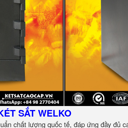
KÉT SẮT
WELKO
huẩn chất lượng quốc tế, đáp ứng đầy đủ 