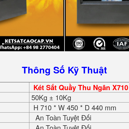
Thông Số Kỹ Thuật
Két Sắt Quầy Thu Ngân X710 
50Kg ± 10Kg
H 710 * W 450 * D 440 mm
An Toàn Tuyệt Đối
An Toàn Tuyệt Đối