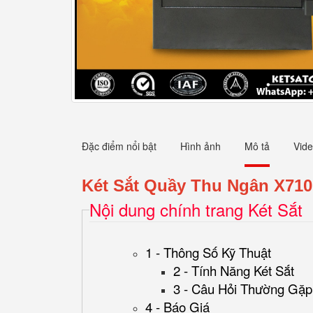
Đặc điểm nổi bật
Hình ảnh
Mô tả
Vid
Két Sắt Quầy Thu Ngân X710
Nội dung chính trang Két Sắt
1 - Thông Số Kỹ Thuật
2 - Tính Năng Két Sắt
3 - Câu Hỏi Thường Gặp
4 - Báo Giá