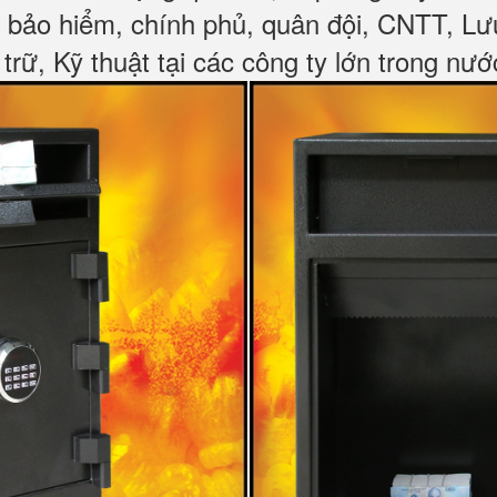
, bảo hiểm, chính phủ, quân đội, CNTT, L
 trữ, Kỹ thuật tại các công ty lớn trong nướ