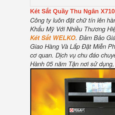
Két Sắt Quầy Thu Ngân X710
Công ty luôn đặt chữ tín lên hà
Khẩu Mỹ Với Nhiều Thương Hiệ
Két Sắt WELKO
.
Đảm Bảo Gi
Giao Hàng Và Lắp Đặt Miễn Ph
cơ quan.
Dịch vụ chu đáo chuy
Hành 05 năm Tận nơi sử dụng, 