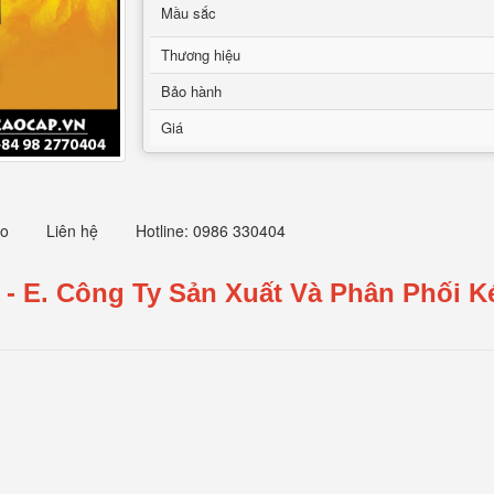
Mầu sắc
Thương hiệu
Bảo hành
Giá
eo
Liên hệ
Hotline: 0986 330404
 - E
.
Công Ty Sản Xuất Và Phân Phối Ké