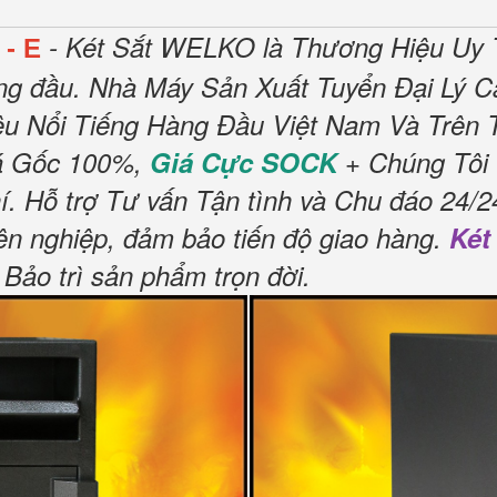
- Két Sắt WELKO là Thương Hiệu Uy 
 - E
ng đầu.
Nhà Máy Sản Xuất Tuyển Đại Lý C
u Nổi Tiếng Hàng Đầu Việt Nam Và Trên T
á Gốc 100%,
Giá Cực SOCK
+ Chúng Tôi 
í
.
Hỗ trợ Tư vấn Tận tình và Chu đáo 24/2
ên nghiệp, đảm bảo tiến độ giao hàng.
Két
Bảo trì sản phẩm trọn đời
.