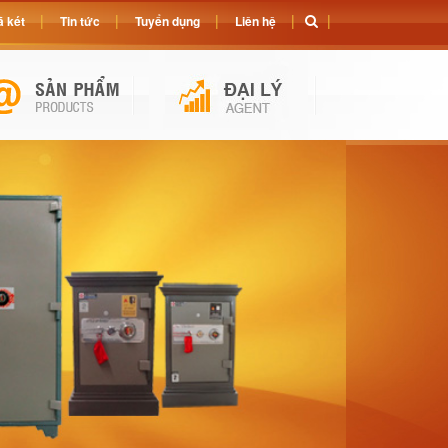
 két
Tin tức
Tuyển dụng
Liên hệ