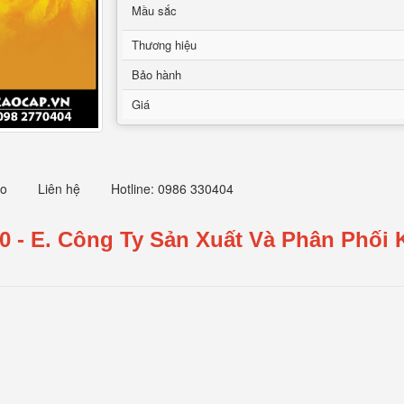
Mầu sắc
Thương hiệu
Bảo hành
Giá
eo
Liên hệ
Hotline: 0986 330404
0 - E
.
Công Ty Sản Xuất Và Phân Phối K