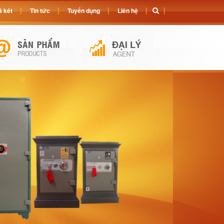
 két
Tin tức
Tuyển dụng
Liên hệ