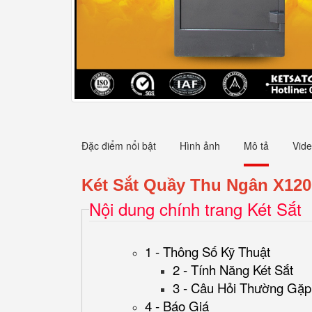
Đặc điểm nổi bật
Hình ảnh
Mô tả
Vid
Két Sắt Quầy Thu Ngân X120
Nội dung chính trang Két Sắt
1 - Thông Số Kỹ Thuật
2 - Tính Năng Két Sắt
3 - Câu Hỏi Thường Gặp
4 - Báo Giá