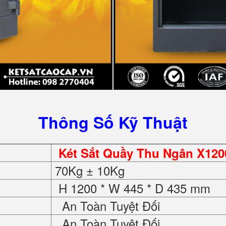
Thông Số Kỹ Thuật
Két Sắt Quầy Thu Ngân X1200
70Kg ± 10Kg
H 1200 * W 445 * D 435 mm
An Toàn Tuyệt Đối
An Toàn Tuyệt Đối