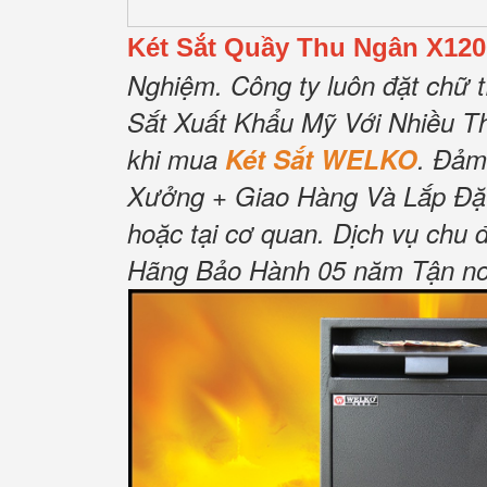
Két Sắt Quầy Thu Ngân X120
Nghiệm.
Công ty luôn đặt chữ t
Sắt Xuất Khẩu Mỹ Với Nhiều T
khi mua
Két Sắt WELKO
.
Đảm
Xưởng + Giao Hàng Và Lắp Đặ
hoặc tại cơ quan.
Dịch vụ chu 
Hãng Bảo Hành 05 năm Tận nơi 