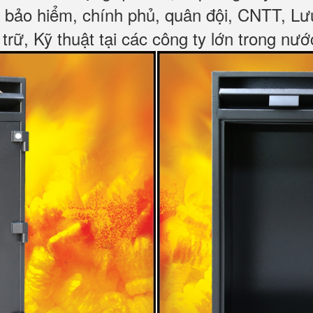
, bảo hiểm, chính phủ, quân đội, CNTT, L
 trữ, Kỹ thuật tại các công ty lớn trong nướ