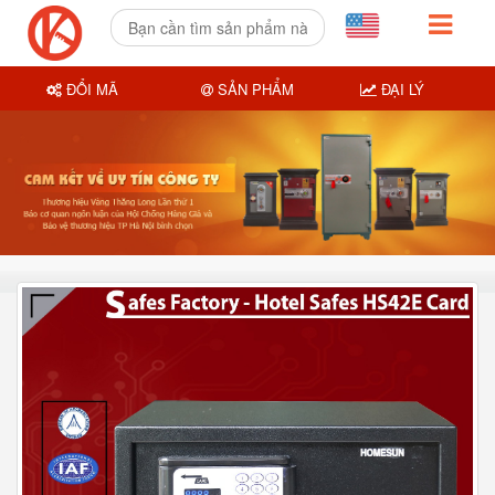
ĐỔI MÃ
SẢN PHẨM
ĐẠI LÝ