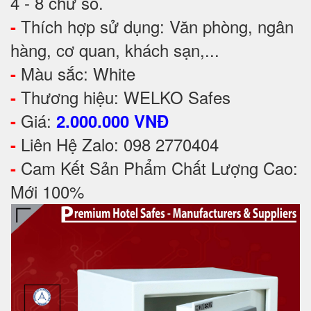
4 - 8 chữ số.
Thích hợp sử dụng: Văn phòng, ngân
-
hàng, cơ quan, khách sạn,...
Màu sắc: White
-
Thương hiệu: WELKO Safes
-
Giá:
-
2.000.000 VNĐ
Liên Hệ Zalo: 098 2770404
-
Cam Kết Sản Phẩm Chất Lượng Cao:
-
Mới 100%