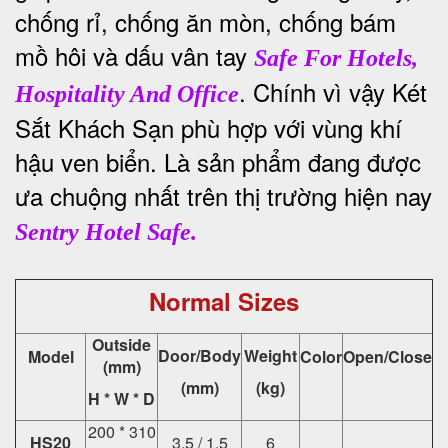
chống rỉ, chống ăn mòn, chống bám
mồ hôi và dấu vân tay
Safe For Hotels,
. Chính vì vậy Két
Hospitality And Office
Sắt Khách Sạn phù hợp với vùng khí
hậu ven biển. Là sản phẩm đang được
ưa chuộng nhất trên thị trường hiện nay
Sentry Hotel Safe.
Normal Sizes
Outside
Door/Body
Weight
Model
Color
Open/Close
(mm)
(mm)
(kg)
H * W * D
200 * 310
HS20
3.5 / 1.5
6