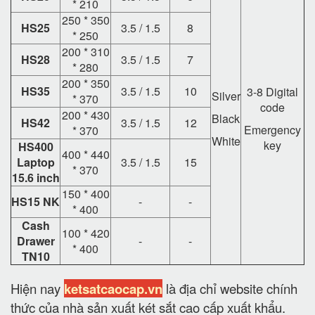
* 210
250 * 350
HS25
3.5 / 1.5
8
* 250
200 * 310
HS28
3.5 / 1.5
7
* 280
200 * 350
HS35
3.5 / 1.5
10
3-8 Digital
Silver
* 370
code
200 * 430
Black
HS42
3.5 / 1.5
12
Emergency
* 370
White
key
HS400
400 * 440
Laptop
3.5 / 1.5
15
* 370
15.6 inch
150 * 400
HS15 NK
-
-
* 400
Cash
100 * 420
Drawer
-
-
* 400
TN10
Hiện nay
ketsatcaocap.vn
là địa chỉ website chính
thức của nhà sản xuất két sắt cao cấp xuất khẩu.