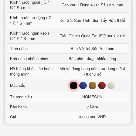
Kích thước ngoài ( C *
Cao 200 * Rộng 430 * Sâu 370 mm
R * S ) mm
Kích thước sử dụng ( C
Két Sắt Sơn Tĩnh Điện Tẩy Rửa 9 Bể
* R * S ) mm
Kích thước ngăn kéo (
Tiêu Chuẩn Quốc Tế: ISO 9001:2015
C * R * S ) mm
Tính năng
Bảo Vệ Tài Sản An Toàn
Khả năng chống cháy
Bàn phím được chiếu sáng
Hệ thống khóa liên hoàn
Mở và đóng bằng cách sử dụng mã 4
thông minh
- 8 chữ số
Đen
Xanh
Nâu
Đỏ
Trắng
Mầu sắc
Thương hiệu
HOMESUN
Bảo hành
2 Năm
Giá
3.000.000 VNĐ