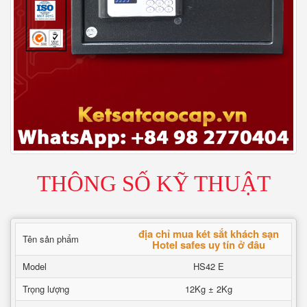
THÔNG SỐ KỸ THUẬT
địa chỉ mua két sắt khách sạn
Tên sản phẩm
Hotel safes uy tín ở đâu
Model
HS42 E
Trọng lượng
12Kg ± 2Kg