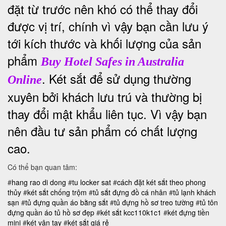
đặt từ trước nên khó có thể thay đổi
được vị trí, chính vì vậy bạn cần lưu ý
tới kích thước và khối lượng của sản
phẩm
Buy Hotel Safes in Australia
. Két sắt để sử dụng thường
Online
xuyên bởi khách lưu trú và thường bị
thay đổi mật khẩu liên tục. Vì vậy bạn
nên đầu tư sản phẩm có chất lượng
cao.
Có thể bạn quan tâm:
#
hang rao di dong
#
tu locker sat
#
cách đặt két sắt theo phong
thủy
#
két sắt chống trộm
#
tủ sắt đựng đồ cá nhân
#
tủ lạnh khách
sạn
#
tủ đựng quần áo bằng sắt
#
tủ đựng hồ sơ treo tường
#
tủ tôn
đựng quần áo
tủ hồ sơ đẹp
#
két sắt kcc110k1c1
#
két đựng tiền
mini
#
két vân tay
#
két sắt giá rẻ