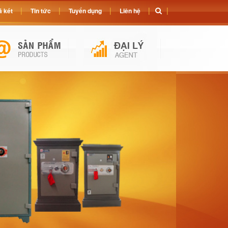
 két
Tin tức
Tuyển dụng
Liên hệ