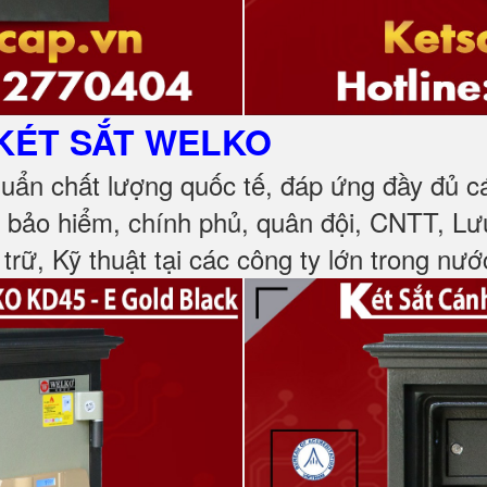
KÉT SẮT
WELKO
huẩn chất lượng quốc tế, đáp ứng đầy đủ 
, bảo hiểm, chính phủ, quân đội, CNTT, L
 trữ, Kỹ thuật tại các công ty lớn trong nướ