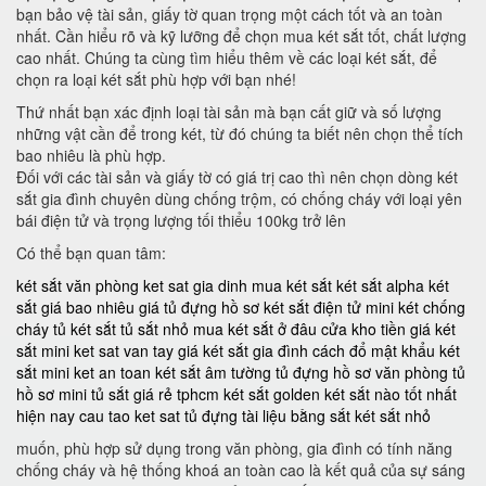
bạn bảo vệ tài sản, giấy tờ quan trọng một cách tốt và an toàn
nhất. Cần hiểu rõ và kỹ lưỡng để chọn mua két sắt tốt, chất lượng
cao nhất. Chúng ta cùng tìm hiểu thêm về các loại két sắt, để
chọn ra loại két sắt phù hợp với bạn nhé!
Thứ nhất bạn xác định loại tài sản mà bạn cất giữ và số lượng
những vật cần để trong két, từ đó chúng ta biết nên chọn thể tích
bao nhiêu là phù hợp.
Đối với các tài sản và giấy tờ có giá trị cao thì nên chọn dòng két
sắt gia đình chuyên dùng chống trộm, có chống cháy với loại yên
bái điện tử và trọng lượng tối thiểu 100kg trở lên
Có thể bạn quan tâm:
két sắt văn phòng
ket sat gia dinh
mua két sắt
két sắt alpha
két
sắt giá bao nhiêu
giá tủ đựng hồ sơ
két sắt điện tử mini
két chống
cháy
tủ két sắt
tủ sắt nhỏ
mua két sắt ở đâu
cửa kho tiền
giá két
sắt mini
ket sat van tay
giá két sắt gia đình
cách đổ mật khẩu két
sắt mini
ket an toan
két sắt âm tường
tủ đựng hồ sơ văn phòng
tủ
hồ sơ mini
tủ sắt giá rẻ tphcm
két sắt golden
két sắt nào tốt nhất
hiện nay
cau tao ket sat
tủ đựng tài liệu bằng sắt
két sắt nhỏ
muốn, phù hợp sử dụng trong văn phòng, gia đình có tính năng
chống cháy và hệ thống khoá an toàn cao là kết quả của sự sáng