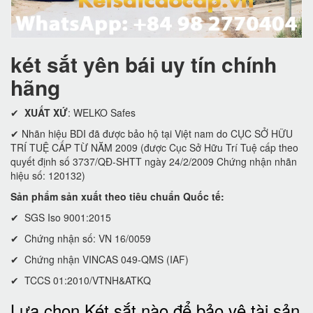
két sắt yên bái uy tín chính
hãng
✔
XUẤT XỨ
: WELKO Safes
✔ Nhãn hiệu BDI đã được bảo hộ tại Việt nam do CỤC SỞ HỮU
TRÍ TUỆ CẤP TỪ NĂM 2009 (được Cục Sở Hữu Trí Tuệ cấp theo
quyết định số 3737/QĐ-SHTT ngày 24/2/2009 Chứng nhận nhãn
hiệu số: 120132)
Sản phẩm sản xuất theo tiêu chuẩn Quốc tế:
✔ SGS Iso 9001:2015
✔ Chứng nhận số: VN 16/0059
✔ Chứng nhận VINCAS 049-QMS (IAF)
✔ TCCS 01:2010/VTNH&ATKQ
Lựa chọn Két sắt nào để bảo vệ tài sản