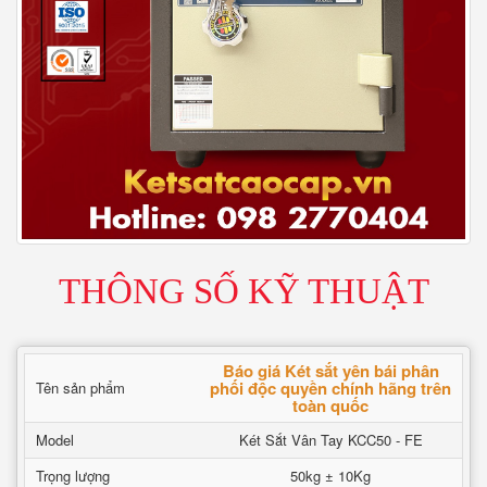
THÔNG SỐ KỸ THUẬT
Báo giá Két sắt yên bái phân
phối độc quyền chính hãng trên
Tên sản phẩm
toàn quốc
Model
Két Sắt Vân Tay KCC50 - FE
Trọng lượng
50kg ± 10Kg