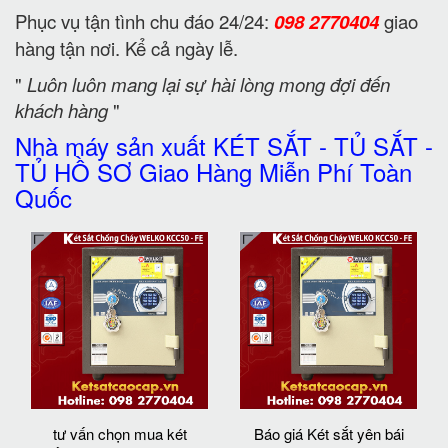
Phục vụ tận tình chu đáo 24/24:
098 2770404
giao
hàng tận nơi. Kể cả ngày lễ.
"
Luôn luôn mang lại sự hài lòng mong đợi đến
khách hàng
"
Nhà máy sản xuất KÉT SẮT - TỦ SẮT -
TỦ HỒ SƠ Giao Hàng Miễn Phí Toàn
Quốc
tư vấn chọn mua két
Báo giá Két sắt yên bái