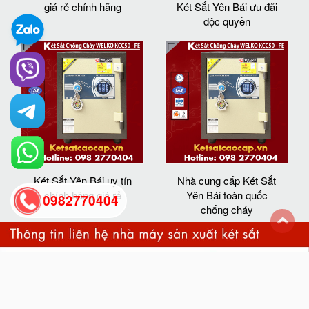
giá rẻ chính hãng
Két Sắt Yên Bái ưu đãi
độc quyền
Két Sắt Yên Bái uy tín
Nhà cung cấp Két Sắt
chính hãng giá rẻ
Yên Bái toàn quốc
0982770404
chống cháy
back
to
top