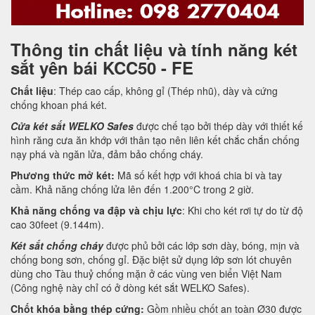
Thông tin chất liệu và tính năng két
sắt yên bái KCC50 - FE
Chất liệu
: Thép cao cấp, không gỉ (Thép nhũ), dày và cứng
chống khoan phá két.
Cửa két sắt WELKO Safes
được chế tạo bởi thép dày với thiết kế
hình răng cưa ăn khớp với thân tạo nên liên kết chắc chắn chống
nạy phá và ngăn lửa, đảm bảo chống cháy.
Phương thức mở két:
Mã số kết hợp với khoá chia bi và tay
cầm. Khả năng chống lửa lên đến 1.200°C trong 2 giờ.
Khả năng chống va đập và chịu lực
: Khi cho két rơi tự do từ độ
cao 30feet (9.144m).
Két sắt chống cháy
được phủ bởi các lớp sơn dày, bóng, mịn và
chống bong sơn, chống gỉ. Đặc biệt sử dụng lớp sơn lót chuyên
dùng cho Tàu thuỷ chống mặn ở các vùng ven biển Việt Nam
(Công nghệ này chỉ có ở dòng két sắt WELKO Safes).
Chốt khóa bằng thép cứng:
Gồm nhiều chốt an toàn Ø30 được