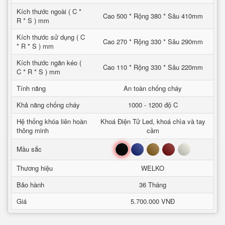
Kích thước ngoài ( C *
Cao 500 * Rộng 380 * Sâu 410mm
R * S ) mm
Kích thước sử dụng ( C
Cao 270 * Rộng 330 * Sâu 290mm
* R * S ) mm
Kích thước ngăn kéo (
Cao 110 * Rộng 330 * Sâu 220mm
C * R * S ) mm
Tính năng
An toàn chống cháy
Khả năng chống cháy
1000 - 1200 độ C
Hệ thống khóa liên hoàn
Khoá Điện Tử Led, khoá chìa và tay
thông minh
cầm
Đen
Xanh
Nâu
Đỏ
Trắng
Mầu sắc
Thương hiệu
WELKO
Bảo hành
36 Tháng
Giá
5.700.000 VNĐ