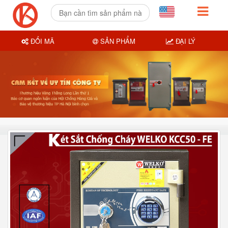
ĐỔI MÃ
SẢN PHẨM
ĐẠI LÝ