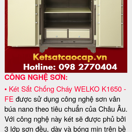
CÔNG NGHỆ SƠN:
•
Két Sắt Chống Cháy WELKO
K1650 -
FE
được sử dụng công nghệ sơn vân
búa nano theo tiêu chuẩn của Châu Âu.
Với công nghệ này két sẽ được phủ bởi
3 lớp sơn đều, dày và bóng mịn trên bề