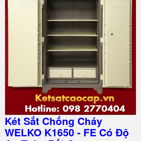
Két Sắt Chống Cháy
WELKO K1650 - FE Có Độ