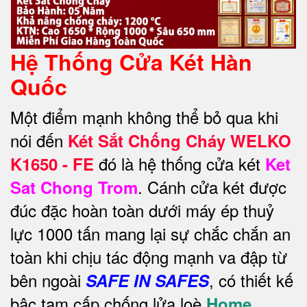
Hệ Thống Cửa Két Hàn
Quốc
Một điểm mạnh không thể bỏ qua khi
nói đến
Két Sắt Chống Cháy WELKO
đó là hệ thống cửa két
K1650 - FE
Ket
. Cánh cửa két được
Sat Chong Trom
đúc đặc hoàn toàn dưới máy ép thuỷ
lực 1000 tấn mang lại sự chắc chắn an
toàn khi chịu tác động mạnh va đập từ
bên ngoài
, có thiết kế
SAFE IN SAFES
bậc tam cấp chống lửa loè
Home