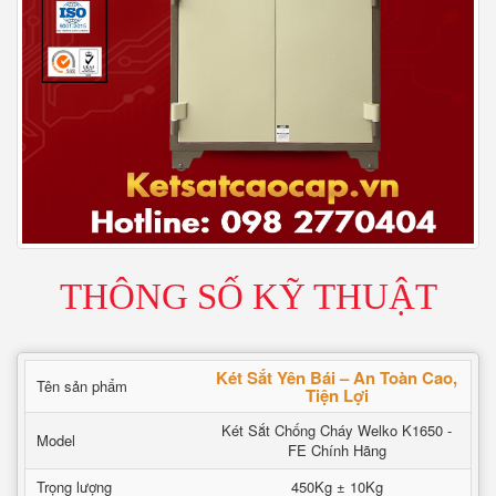
THÔNG SỐ KỸ THUẬT
Két Sắt Yên Bái – An Toàn Cao,
Tên sản phẩm
Tiện Lợi
Két Sắt Chống Cháy Welko K1650 -
Model
FE Chính Hãng
Trọng lượng
450Kg ± 10Kg