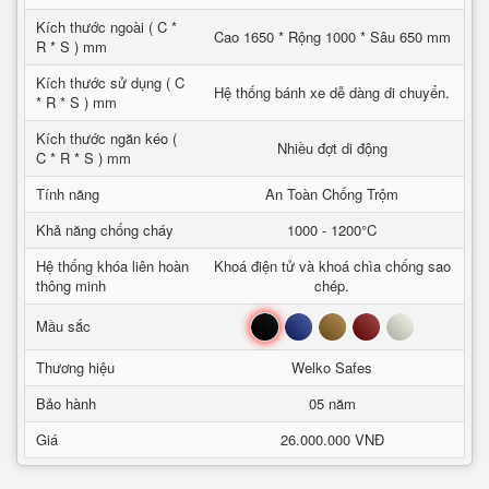
Kích thước ngoài ( C *
Cao 1650 * Rộng 1000 * Sâu 650 mm
R * S ) mm
Kích thước sử dụng ( C
Hệ thống bánh xe dễ dàng di chuyển.
* R * S ) mm
Kích thước ngăn kéo (
Nhiều đợt di động
C * R * S ) mm
Tính năng
An Toàn Chống Trộm
Khả năng chống cháy
1000 - 1200°C
Hệ thống khóa liên hoàn
Khoá điện tử và khoá chìa chống sao
thông minh
chép.
Đen
Xanh
Nâu
Đỏ
Trắng
Mầu sắc
Thương hiệu
Welko Safes
Bảo hành
05 năm
Giá
26.000.000 VNĐ