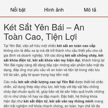
Nổi bật
Hình ảnh
Mô tả
Két Sắt Yên Bái – An
Toàn Cao, Tiện Lợi
Tại
Yên
Bái,
việc
sở
hữu
một
chiếc
két
sắt
an
toàn
cao
cấp
không
còn
là
điều
xa
lạ
mà
đã
trở
thành
nhu
cầu
thiết
yếu
cho
cả
gia
đình
và
doanh
nghiệp.
Với
các
dòng
két
sắt
chống
cháy,
két
sắt
khóa
điện
tử,
két
sắt
khóa
vân
tay
hiện
đại
,
khách
hàng
tại
Yên
Bái
ngày
càng
dễ
dàng
tiếp
cận
những
sản
phẩm
bảo
mật
đa
dạng,
đáp
ứng
mọi
yêu
cầu
về
an
toàn
và
tiện
lợi
trong
việc
lưu
trữ
tài
sản,
giấy
tờ
quan
trọng
hay
tiền
mặt.
Các
mẫu
két
sắt
chất
lượng
cao
tại
Yên
Bái
được
thiết
kế
chắc
chắn,
sử
dụng
thép
dày
chịu
lực,
kết
hợp
với
lớp
vật
liệu
chống
cháy
đạt
chuẩn
quốc
tế,
giúp
bảo
vệ
tài
sản
hiệu
quả
trước
những
rủi
ro
như
cháy
nổ
hay
va
đập
mạnh.
Đặc
biệt,
hệ
thống
khóa
hiện
đại
như
két
sắt
điện
tử,
két
sắt
vân
tay
thông
minh
mang
đến
trải
nghiệm
mở
khóa
nhanh
chóng,
an
toàn,
hạn
chế
tối
đa