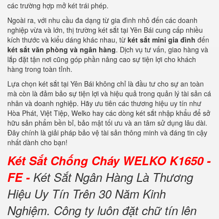
các
trường
hợp
mở
két
trái
phép.
Ngoài
ra,
với
nhu
cầu
đa
dạng
từ
gia
đình
nhỏ
đến
các
doanh
nghiệp
vừa
và
lớn,
thị
trường
két
sắt
tại
Yên
Bái
cung
cấp
nhiều
kích
thước
và
kiểu
dáng
khác
nhau,
từ
két
sắt
mini
gia
đình
đến
két
sắt
văn
phòng
và
ngân
hàng
.
Dịch
vụ
tư
vấn,
giao
hàng
và
lắp
đặt
tận
nơi
cũng
góp
phần
nâng
cao
sự
tiện
lợi
cho
khách
hàng
trong
toàn
tỉnh.
Lựa
chọn
két
sắt
tại
Yên
Bái
không
chỉ
là
đầu
tư
cho
sự
an
toàn
mà
còn
là
đảm
bảo
sự
tiện
lợi
và
hiệu
quả
trong
quản
lý
tài
sản
cá
nhân
và
doanh
nghiệp.
Hãy
ưu
tiên
các
thương
hiệu
uy
tín
như
Hòa
Phát,
Việt
Tiệp,
Welko
hay
các
dòng
két
sắt
nhập
khẩu
để
sở
hữu
sản
phẩm
bền
bỉ,
bảo
mật
tối
ưu
và
an
tâm
sử
dụng
lâu
dài.
Đây
chính
là
giải
pháp
bảo
vệ
tài
sản
thông
minh
và
đáng
tin
cậy
nhất
dành
cho
bạn!
Két Sắt Chống Cháy WELKO K1650 -
FE -
Két Sắt Ngân Hàng Là Thương
Hiệu Uy Tín Trên 30 Năm Kinh
Nghiệm. Công ty luôn đặt chữ tín lên