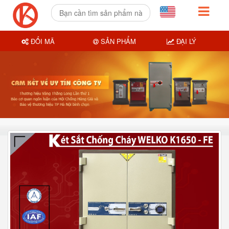
ĐỔI MÃ
SẢN PHẨM
ĐẠI LÝ