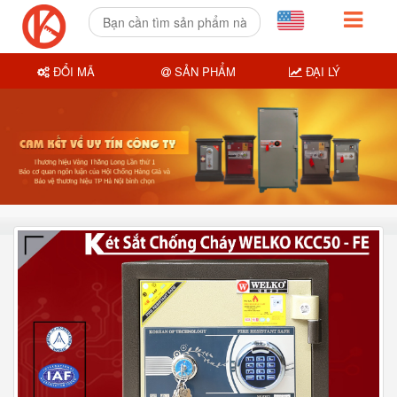
ĐỔI MÃ
SẢN PHẨM
ĐẠI LÝ