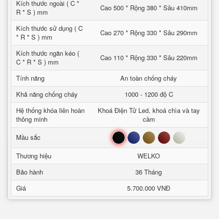
Kích thước ngoài ( C *
Cao 500 * Rộng 380 * Sâu 410mm
R * S ) mm
Kích thước sử dụng ( C
Cao 270 * Rộng 330 * Sâu 290mm
* R * S ) mm
Kích thước ngăn kéo (
Cao 110 * Rộng 330 * Sâu 220mm
C * R * S ) mm
Tính năng
An toàn chống cháy
Khả năng chống cháy
1000 - 1200 độ C
Hệ thống khóa liên hoàn
Khoá Điện Tử Led, khoá chìa và tay
thông minh
cầm
Đen
Xanh
Nâu
Đỏ
Trắng
Mầu sắc
Thương hiệu
WELKO
Bảo hành
36 Tháng
Giá
5.700.000 VNĐ