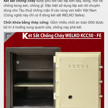
Két sắt chống cháy
được phủ bởi các lớp sơn dày, bóng, mịn và
chống bong sơn, chống gỉ. Đặc biệt sử dụng lớp sơn lót chuyên
dùng cho Tàu thuỷ chống mặn ở các vùng ven biển Việt Nam
(Công nghệ này chỉ có ở dòng két sắt WELKO Safes).
Chốt khóa bằng thép cứng:
Gồm nhiều chốt an toàn Ø30 được
bố trí 4 hướng xung quanh cửa, chống nạy phá két.