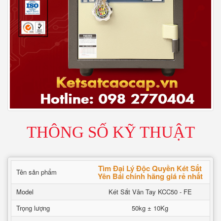
THÔNG SỐ KỸ THUẬT
Tìm Đại Lý Độc Quyền Két Sắt
Tên sản phẩm
Yên Bái chính hãng giá rẻ nhất
Model
Két Sắt Vân Tay KCC50 - FE
Trọng lượng
50kg ± 10Kg