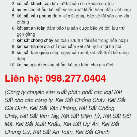
két sắt khách sạn
lưu trữ tài sản cho khách du lịch
safes
sản phẩm két sắt safes xuât khẩu hàng đầu việt nam
két sắt văn phòng
đem lại giải pháp bảo vệ tài sản cho văn
phòng
két sắt an toàn
đảm bảo tài sản được bảo vệ tốt, lưu trữ
gọn gàng
két sắt chống cháy
an toàn lưu trữ tài sản trong hỏa hoạn
ket sat ha noi
địa chỉ mua sắm két sắt uy tín tại hà nội
két sắt hàn quốc
công nghệ sản xuất két sắt thiết kế năng
động
ket sat gia dinh
sản phẩm két an toàn cho gia đình
Liên hệ: 098.277.0404
(Công ty chuyên sản xuất phân phối các loại Két
Sắt cho các công ty, Két Sắt Chống Cháy, Két Sắt
Gia Đình, Két Sắt Văn Phòng, Két Sắt Chống
Cháy, Két Sắt Vân Tay, Két Sắt Điện Tử, Két Sắt Đổi
Mã, Két Sắt Xuất Khẩu, Két Sắt Dự Án, Két Sắt
Chung Cư, Két Sắt An Toàn, Két Sắt Chính