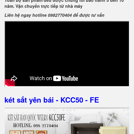
Toàn bộ sản phẩm đều được chúng tôi bảo hành 5 đến 10
năm. Vận chuyển trực tiếp từ nhà máy
Liên hệ ngay hotline 0982770404 để được tư vấn
két sắt yên bái - KCC50 - FE