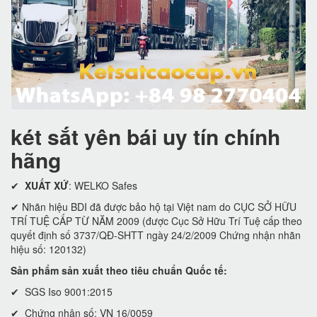
két sắt yên bái uy tín chính
hãng
✔
XUẤT XỨ
: WELKO Safes
✔ Nhãn hiệu BDI đã được bảo hộ tại Việt nam do CỤC SỞ HỮU
TRÍ TUỆ CẤP TỪ NĂM 2009 (được Cục Sở Hữu Trí Tuệ cấp theo
quyết định số 3737/QĐ-SHTT ngày 24/2/2009 Chứng nhận nhãn
hiệu số: 120132)
Sản phẩm sản xuất theo tiêu chuẩn Quốc tế:
✔ SGS Iso 9001:2015
✔ Chứng nhận số: VN 16/0059