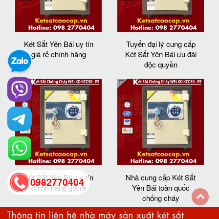
Két Sắt Yên Bái uy tín
Tuyển đại lý cung cấp
giá rẻ chính hãng
Két Sắt Yên Bái ưu đãi
độc quyền
Két Sắt Yên Bái uy tín
Nhà cung cấp Két Sắt
0982770404
chính hãng giá rẻ
Yên Bái toàn quốc
chống cháy
back