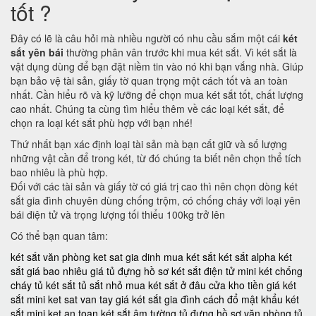
tốt ?
Đây có lẽ là câu hỏi mà nhiều người có nhu cầu sắm một cái
két
sắt yên bái
thường phân vân trước khi mua két sắt. Vì két sắt là
vật dụng dùng để bạn đặt niềm tin vào nó khi bạn vắng nhà. Giúp
bạn bảo vệ tài sản, giấy tờ quan trọng một cách tốt và an toàn
nhất. Cần hiểu rõ và kỹ lưỡng để chọn mua két sắt tốt, chất lượng
cao nhất. Chúng ta cùng tìm hiểu thêm về các loại két sắt, để
chọn ra loại két sắt phù hợp với bạn nhé!
Thứ nhất bạn xác định loại tài sản mà bạn cất giữ và số lượng
những vật cần để trong két, từ đó chúng ta biết nên chọn thể tích
bao nhiêu là phù hợp.
Đối với các tài sản và giấy tờ có giá trị cao thì nên chọn dòng két
sắt gia đình chuyên dùng chống trộm, có chống cháy với loại yên
bái điện tử và trọng lượng tối thiểu 100kg trở lên
Có thể bạn quan tâm:
két sắt văn phòng
ket sat gia dinh
mua két sắt
két sắt alpha
két
sắt giá bao nhiêu
giá tủ đựng hồ sơ
két sắt điện tử mini
két chống
cháy
tủ két sắt
tủ sắt nhỏ
mua két sắt ở đâu
cửa kho tiền
giá két
sắt mini
ket sat van tay
giá két sắt gia đình
cách đổ mật khẩu két
sắt mini
ket an toan
két sắt âm tường
tủ đựng hồ sơ văn phòng
tủ