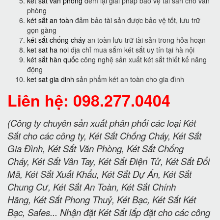
két sắt văn phòng
đem lại giải pháp bảo vệ tài sản cho văn
phòng
két sắt an toàn
đảm bảo tài sản được bảo vệ tốt, lưu trữ
gọn gàng
két sắt chống cháy
an toàn lưu trữ tài sản trong hỏa hoạn
ket sat ha noi
địa chỉ mua sắm két sắt uy tín tại hà nội
két sắt hàn quốc
công nghệ sản xuất két sắt thiết kế năng
động
ket sat gia dinh
sản phẩm két an toàn cho gia đình
Liên hệ: 098.277.0404
(Công ty chuyên sản xuất phân phối các loại Két
Sắt cho các công ty, Két Sắt Chống Cháy, Két Sắt
Gia Đình, Két Sắt Văn Phòng, Két Sắt Chống
Cháy, Két Sắt Vân Tay, Két Sắt Điện Tử, Két Sắt Đổi
Mã, Két Sắt Xuất Khẩu, Két Sắt Dự Án, Két Sắt
Chung Cư, Két Sắt An Toàn, Két Sắt Chính
Hãng, Két Sắt Phong Thuỷ, Két Bạc, Két Sắt Két
Bạc, Safes... Nhận đặt Két Sắt lắp đặt cho các công