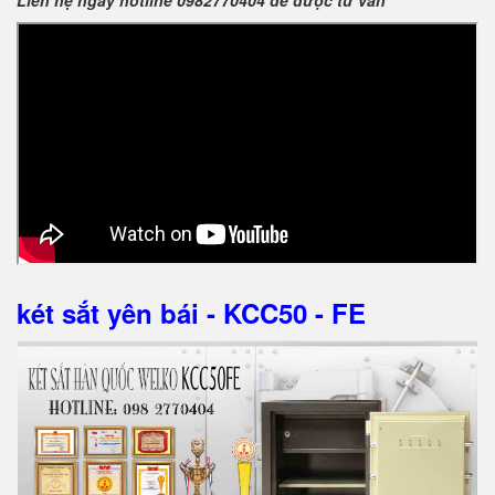
Liên hệ ngay hotline 0982770404 để được tư vấn
két sắt yên bái - KCC50 - FE