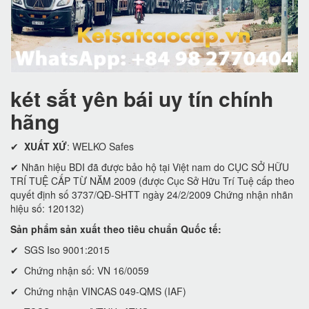
két sắt yên bái uy tín chính
hãng
✔
XUẤT XỨ
: WELKO Safes
✔ Nhãn hiệu BDI đã được bảo hộ tại Việt nam do CỤC SỞ HỮU
TRÍ TUỆ CẤP TỪ NĂM 2009 (được Cục Sở Hữu Trí Tuệ cấp theo
quyết định số 3737/QĐ-SHTT ngày 24/2/2009 Chứng nhận nhãn
hiệu số: 120132)
Sản phẩm sản xuất theo tiêu chuẩn Quốc tế:
✔ SGS Iso 9001:2015
✔ Chứng nhận số: VN 16/0059
✔ Chứng nhận VINCAS 049-QMS (IAF)