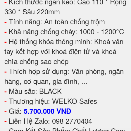
Kích thước ngăn kéo: Cao 110 * Rộng
-
330 * Sâu 220mm
Tính năng: An toàn chống trộm
-
Khả năng chống cháy: 1000 - 1200°C
-
Hệ thống khóa thông minh: Khoá vân
-
tay kết hợp với khoá điện tử và khoá
chìa chống sao chép
Thích hợp sử dụng: Văn phòng, ngân
-
hàng, cơ quan, gia đình, ...
Màu sắc: BLACK
-
Thương hiệu: WELKO Safes
-
Giá:
-
5.700.000 VNĐ
Liên Hệ Zalo: 098 2770404
-
Cam Kết Sản Phẩm Chất Lượng Cao:
-