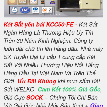
Két Sắt yên bái KCC50-FE -
Két Sắt
Ngân Hàng Là Thương Hiệu Uy Tín
Trên 30 Năm Kinh Nghiệm. Công ty
luôn đặt chữ tín lên hàng đầu. Nhà máy
SX Tuyển Đại Lý cấp 1 cung cấp Két
Sắt Với Nhiều Thương Hiệu Nổi Tiếng
Hàng Đầu Tại Việt Nam Và Trên Thế
Giới.
Ưu Đãi Khủng
khi mua sắm Két
Sắt WELKO.
Cam Kết 100% Giá Gốc
,
Giá Cực
SOCK
+ Chúng Tôi Chỉ Bán
Với Giá Gốc Nhà Máy Sản Xuất +
Giao