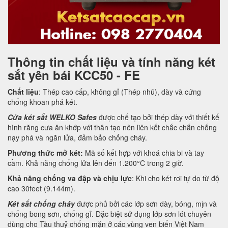
Thông tin chất liệu và tính năng két
sắt yên bái KCC50 - FE
Chất liệu
: Thép cao cấp, không gỉ (Thép nhũ), dày và cứng
chống khoan phá két.
Cửa két sắt WELKO Safes
được chế tạo bởi thép dày với thiết kế
hình răng cưa ăn khớp với thân tạo nên liên kết chắc chắn chống
nạy phá và ngăn lửa, đảm bảo chống cháy.
Phương thức mở két:
Mã số kết hợp với khoá chia bi và tay
cầm. Khả năng chống lửa lên đến 1.200°C trong 2 giờ.
Khả năng chống va đập và chịu lực
: Khi cho két rơi tự do từ độ
cao 30feet (9.144m).
Két sắt chống cháy
được phủ bởi các lớp sơn dày, bóng, mịn và
chống bong sơn, chống gỉ. Đặc biệt sử dụng lớp sơn lót chuyên
dùng cho Tàu thuỷ chống mặn ở các vùng ven biển Việt Nam