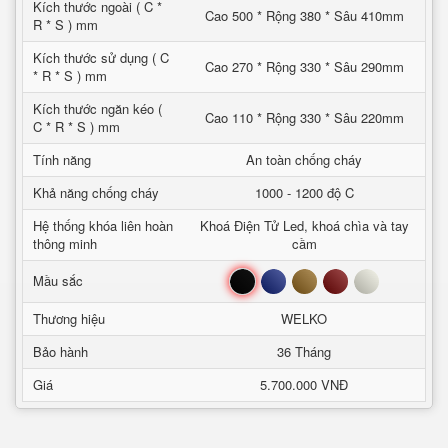
Kích thước ngoài ( C *
Cao 500 * Rộng 380 * Sâu 410mm
R * S ) mm
Kích thước sử dụng ( C
Cao 270 * Rộng 330 * Sâu 290mm
* R * S ) mm
Kích thước ngăn kéo (
Cao 110 * Rộng 330 * Sâu 220mm
C * R * S ) mm
Tính năng
An toàn chống cháy
Khả năng chống cháy
1000 - 1200 độ C
Hệ thống khóa liên hoàn
Khoá Điện Tử Led, khoá chìa và tay
thông minh
cầm
Đen
Xanh
Nâu
Đỏ
Trắng
Mầu sắc
Thương hiệu
WELKO
Bảo hành
36 Tháng
Giá
5.700.000 VNĐ