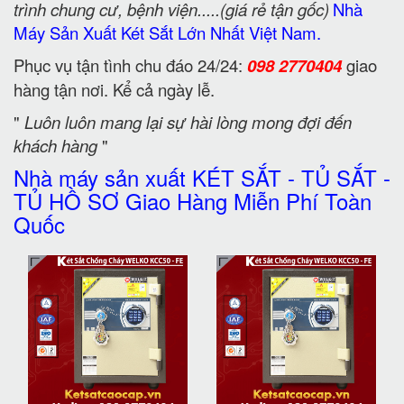
trình chung cư, bệnh viện.....(giá rẻ tận gốc)
Nhà
Máy Sản Xuất Két Sắt Lớn Nhất Việt Nam.
Phục vụ tận tình chu đáo 24/24:
098 2770404
giao
hàng tận nơi. Kể cả ngày lễ.
"
Luôn luôn mang lại sự hài lòng mong đợi đến
khách hàng
"
Nhà máy sản xuất KÉT SẮT - TỦ SẮT -
TỦ HỒ SƠ Giao Hàng Miễn Phí Toàn
Quốc