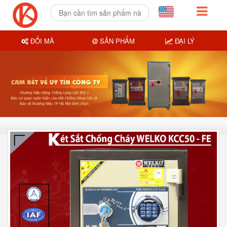
ĐỔI MÃ
SẢN PHẨM
ĐẠI LÝ