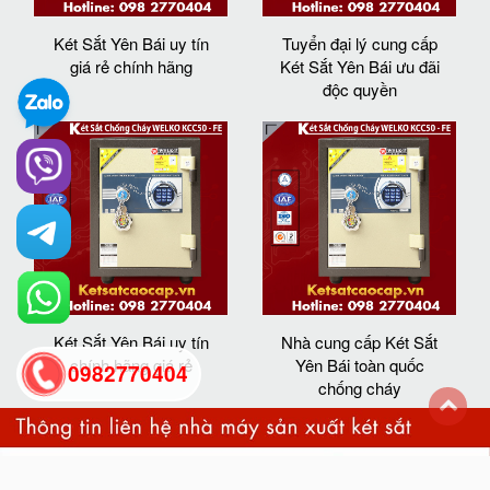
Két Sắt Yên Bái uy tín
Tuyển đại lý cung cấp
giá rẻ chính hãng
Két Sắt Yên Bái ưu đãi
độc quyền
Két Sắt Yên Bái uy tín
Nhà cung cấp Két Sắt
chính hãng giá rẻ
Yên Bái toàn quốc
0982770404
chống cháy
back
to