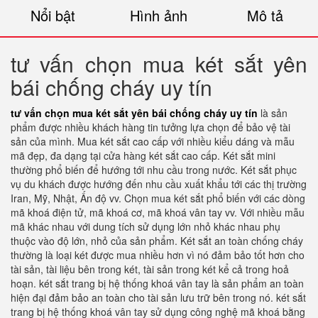
Nổi bật
Hình ảnh
Mô tả
tư vấn chọn mua két sắt yên
bái chống cháy uy tín
tư vấn chọn mua két sắt yên bái chống cháy uy tín
là sản
phẩm được nhiều khách hàng tin tưởng lựa chọn để bảo vệ tài
sản của mình. Mua két sắt cao cấp với nhiều kiểu dáng và mẫu
mã đẹp, đa dạng tại cửa hàng két sắt cao cấp. Két sắt mini
thường phổ biến để hướng tới nhu cầu trong nước. Két sắt phục
vụ du khách được hướng đến nhu cầu xuất khẩu tới các thị trường
Iran, Mỹ, Nhật, Ấn độ vv. Chọn mua két sắt phổ biến với các dòng
mã khoá điện tử, mã khoá cơ, mã khoá vân tay vv. Với nhiều mẫu
mã khác nhau với dung tích sử dụng lớn nhỏ khác nhau phụ
thuộc vào độ lớn, nhỏ của sản phẩm. Két sắt an toàn chống cháy
thường là loại két được mua nhiều hơn vì nó đảm bảo tốt hơn cho
tài sản, tài liệu bên trong két, tài sản trong két kể cả trong hoả
hoạn. két sắt trang bị hệ thống khoá vân tay là sản phẩm an toàn
hiện đại đảm bảo an toàn cho tài sản lưu trữ bên trong nó. két sắt
trang bị hệ thống khoá vân tay sử dụng công nghệ mã khoá bằng