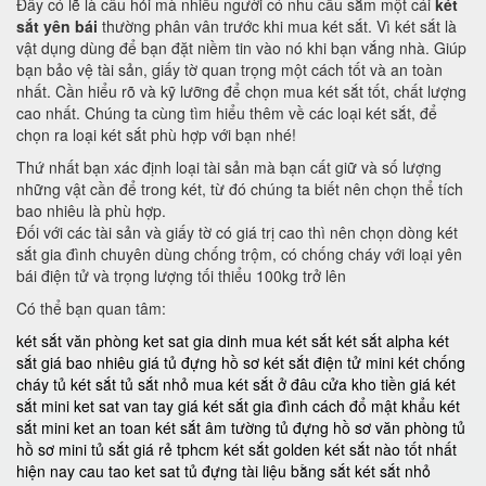
Đây có lẽ là câu hỏi mà nhiều người có nhu cầu sắm một cái
két
sắt yên bái
thường phân vân trước khi mua két sắt. Vì két sắt là
vật dụng dùng để bạn đặt niềm tin vào nó khi bạn vắng nhà. Giúp
bạn bảo vệ tài sản, giấy tờ quan trọng một cách tốt và an toàn
nhất. Cần hiểu rõ và kỹ lưỡng để chọn mua két sắt tốt, chất lượng
cao nhất. Chúng ta cùng tìm hiểu thêm về các loại két sắt, để
chọn ra loại két sắt phù hợp với bạn nhé!
Thứ nhất bạn xác định loại tài sản mà bạn cất giữ và số lượng
những vật cần để trong két, từ đó chúng ta biết nên chọn thể tích
bao nhiêu là phù hợp.
Đối với các tài sản và giấy tờ có giá trị cao thì nên chọn dòng két
sắt gia đình chuyên dùng chống trộm, có chống cháy với loại yên
bái điện tử và trọng lượng tối thiểu 100kg trở lên
Có thể bạn quan tâm:
két sắt văn phòng
ket sat gia dinh
mua két sắt
két sắt alpha
két
sắt giá bao nhiêu
giá tủ đựng hồ sơ
két sắt điện tử mini
két chống
cháy
tủ két sắt
tủ sắt nhỏ
mua két sắt ở đâu
cửa kho tiền
giá két
sắt mini
ket sat van tay
giá két sắt gia đình
cách đổ mật khẩu két
sắt mini
ket an toan
két sắt âm tường
tủ đựng hồ sơ văn phòng
tủ
hồ sơ mini
tủ sắt giá rẻ tphcm
két sắt golden
két sắt nào tốt nhất
hiện nay
cau tao ket sat
tủ đựng tài liệu bằng sắt
két sắt nhỏ