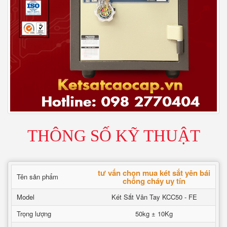
THÔNG SỐ KỸ THUẬT
tư vấn chọn mua két sắt yên bái
Tên sản phẩm
chống cháy uy tín
Model
Két Sắt Vân Tay KCC50 - FE
Trọng lượng
50kg ± 10Kg