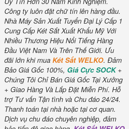
Uy Tín Hơn 30 Năm Kinh Nghiệm.
Công ty luôn đặt chữ tín lên hàng đầu.
Nhà Máy Sản Xuất Tuyển Đại Lý Cấp 1
Cung Cấp Két Sắt Xuất Khẩu Mỹ Với
Nhiều Thương Hiệu Nổi Tiếng Hàng
Đầu Việt Nam Và Trên Thế Giới.
Ưu
đãi lớn khi mua
Két Sắt WELKO
.
Đảm
Bảo Giá Gốc 100%,
Giá Cực SOCK
+
Chúng Tôi Chỉ Bán Giá Gốc Tại Xưởng
+ Giao Hàng Và Lắp Đặt Miễn Phí
.
Hỗ
trợ Tư vấn Tận tình và Chu đáo 24/24.
Thanh toán tại nhà hoặc tại cơ quan.
Dịch vụ chu đáo chuyên nghiệp, đảm
bảo tiến độ giao hàng.
Két Sắt WELKO