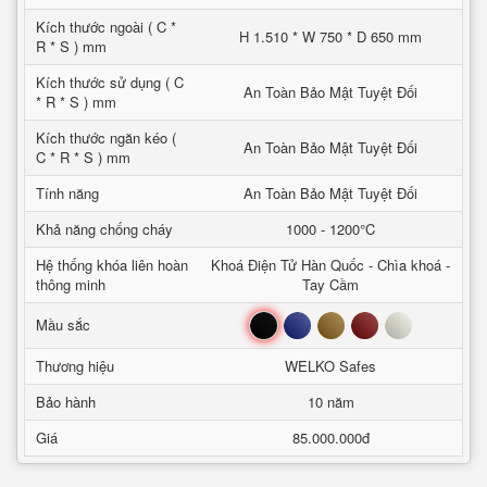
Kích thước ngoài ( C *
H 1.510 * W 750 * D 650 mm
R * S ) mm
Kích thước sử dụng ( C
An Toàn Bảo Mật Tuyệt Đối
* R * S ) mm
Kích thước ngăn kéo (
An Toàn Bảo Mật Tuyệt Đối
C * R * S ) mm
Tính năng
An Toàn Bảo Mật Tuyệt Đối
Khả năng chống cháy
1000 - 1200°C
Hệ thống khóa liên hoàn
Khoá Điện Tử Hàn Quốc - Chìa khoá -
thông minh
Tay Cầm
Đen
Xanh
Nâu
Đỏ
Trắng
Mầu sắc
Thương hiệu
WELKO Safes
Bảo hành
10 năm
Giá
85.000.000đ