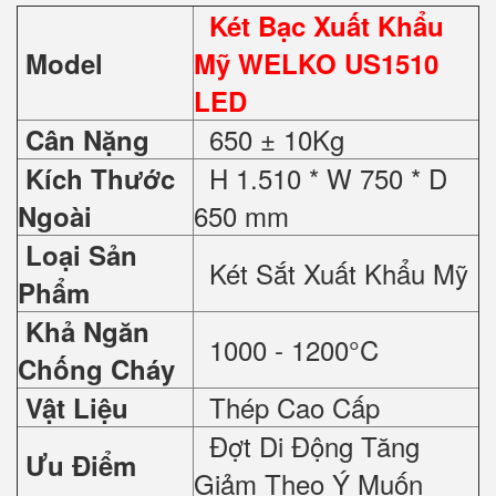
Két Bạc Xuất Khẩu
Model
Mỹ WELKO US1510
LED
650 ± 10Kg
Cân Nặng
H 1.510 * W 750 * D
Kích Thước
650 mm
Ngoài
Loại Sản
Két Sắt Xuất Khẩu Mỹ
Phẩm
Khả Ngăn
1000 - 1200°C
Chống Cháy
Thép Cao Cấp
Vật Liệu
Đợt Di Động Tăng
Ưu Điểm
Giảm Theo Ý Muốn