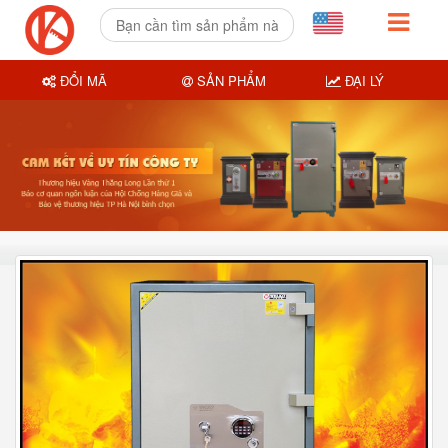
ĐỔI MÃ
SẢN PHẨM
ĐẠI LÝ