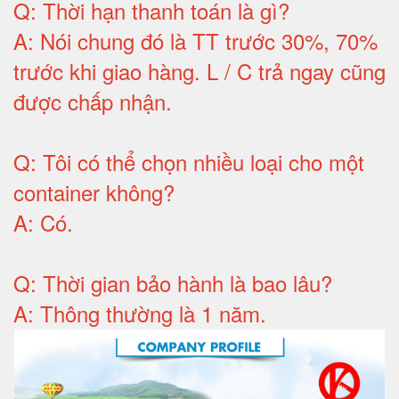
Q:
Thời hạn thanh toán là gì
?
A:
Nói chung đó là TT trước 30%, 70%
trước khi giao hàng.
L / C trả ngay cũng
được chấp nhận
.
Q:
Tôi có thể chọn nhiều loại cho một
container không
?
A:
Có
.
Q: T
hời gian bảo hành
là bao lâu?
A: Thông thường là 1 năm.