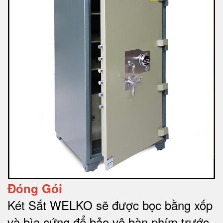
Đóng Gói
Két Sắt WELKO sẽ được bọc bằng xốp
và bìa cứng để bảo vệ bàn phím trước