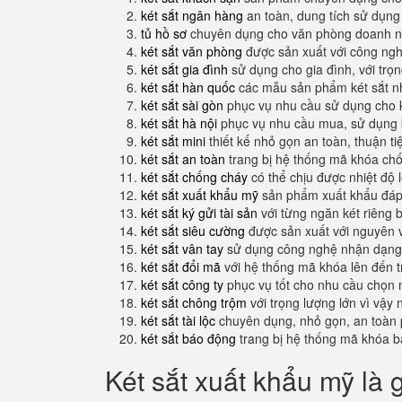
két sắt ngân hàng
an toàn, dung tích sử dụng
tủ hồ sơ
chuyên dụng cho văn phòng doanh n
két sắt văn phòng
được sản xuất với công nghệ
két sắt gia đình
sử dụng cho gia đình, với trọ
két sắt hàn quốc
các mẫu sản phẩm két sắt nh
két sắt sài gòn
phục vụ nhu cầu sử dụng cho 
két sắt hà nội
phục vụ nhu cầu mua, sử dụng k
két sắt mini
thiết kế nhỏ gọn an toàn, thuận t
két sắt an toàn
trang bị hệ thống mã khóa ch
két sắt chống cháy
có thể chịu được nhiệt độ 
két sắt xuất khẩu mỹ
sản phẩm xuất khẩu đáp 
két sắt ký gửi tài sản
với từng ngăn két riêng b
két sắt siêu cường
được sản xuất với nguyên 
két sắt vân tay
sử dụng công nghệ nhận dạng 
két sắt đổi mã
với hệ thống mã khóa lên đến 
két sắt công ty
phục vụ tốt cho nhu cầu chọn 
két sắt chông trộm
với trọng lượng lớn vì vậy
két sắt tài lộc
chuyên dụng, nhỏ gọn, an toàn 
két sắt báo động
trang bị hệ thống mã khóa b
Két sắt xuất khẩu mỹ là 