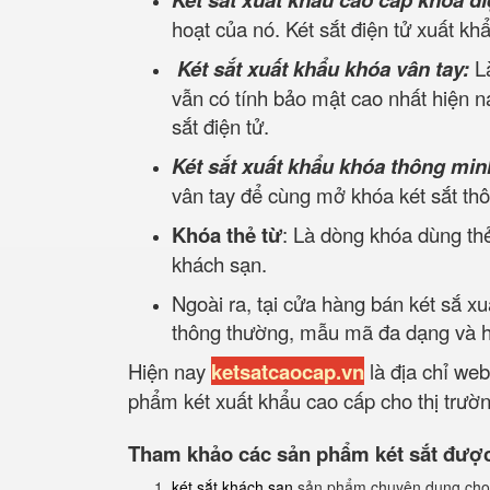
hoạt của nó. Két sắt điện tử xuất kh
Két sắt xuất khẩu khóa vân tay:
L
vẫn có tính bảo mật cao nhất hiện na
sắt điện tử.
Két sắt xuất khẩu khóa thông min
vân tay để cùng mở khóa két sắt th
Khóa thẻ từ
: Là dòng khóa dùng thẻ
khách sạn.
Ngoài ra, tại cửa hàng bán két sắ x
thông thường, mẫu mã đa dạng và hợ
Hiện nay
ketsatcaocap.vn
là địa chỉ web
phẩm két xuất khẩu cao cấp cho thị trường
Tham khảo các sản phẩm két sắt được 
két sắt khách sạn
sản phẩm chuyên dụng cho