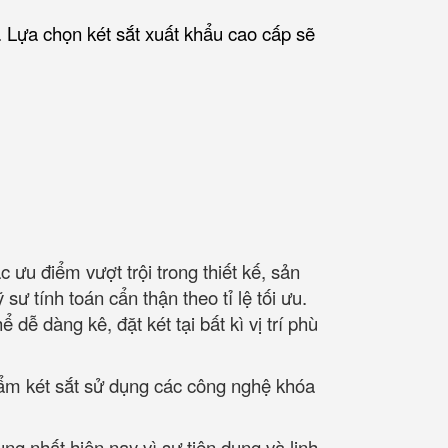
. Lựa chọn két sắt xuất khẩu cao cấp sẽ
ưu điểm vượt trội trong thiết kế, sản
ư tính toán cẩn thận theo tỉ lệ tối ưu.
ễ dàng kê, đặt két tại bất kì vị trí phù
hẩm két sắt sử dụng các công nghệ khóa
g nhất hiện nay vì sự tiện dụng và linh