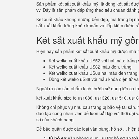
Sản phẩm két sắt xuất khẩu mỹ là dòng két sắt được 
vv. Đây là sản phẩm đáp ứng theo tiêu chuẩn đánh
Két xuất khẩu không những bền đẹp, mà trang bị nhiề
sắt xuất khẩu trông khỏe khoắn và tiếp kiệm được rất
Két sắt xuất khẩu mỹ gồ
Hiện nay sản phẩm két sắt xuất khẩu mỹ được nhà m
Két welko xuất khẩu US52 với hai màu: trắng
Két welko xuất khẩu US62 màu đen, trắng
Két welko xuất khẩu US68 hai màu đen trắng
Dòng két wleko uS88 với mẫu khóa điện tử và
Ngoài ra các sản phẩm kích thước sử dụng lớn có t
két xuất khẩu size to us1080, us1320, us1510, us165
Không chỉ phục vụ nhu cầu trang bị bảo vệ tài sản.
đào tạo công nhân viên để luôn bắt kịp với thời đại
sơ của khách hàng.
Để bảo quản được các loại văn bằng, hồ sơ ... hiện 
tủ hồ sơ
văn phòng giúp lưu trữ hồ sơ an to