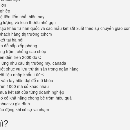
 lớn
ghiệp
 tiên tiến nhất hiện nay
ng lượng và kích thước nhỏ gọn
ập khẩu từ hàn quốc và các mẫu két sắt xuất theo sự chuyển giao cô
khách hàng thị trường tphcm
ét tại hà nội
iện để sắp xếp phòng
ống trộm, chống sao chép
lên đến trên 2000 độ C
ứng nhu cầu thị trường mỹ, canada
iệt phục vụ lưu trữ tài sản trong ngân hàng
vật liệu nhập khẩu 100%
vân tay hiện đại để mở khóa
trên 1000 mã số khác nhau
mua két sắt của từng doanh nghiệp
 nó có khả năng chống bê trộm hiệu quả
phục vụ gia đình
áo động khi có sự va chạm
gì?