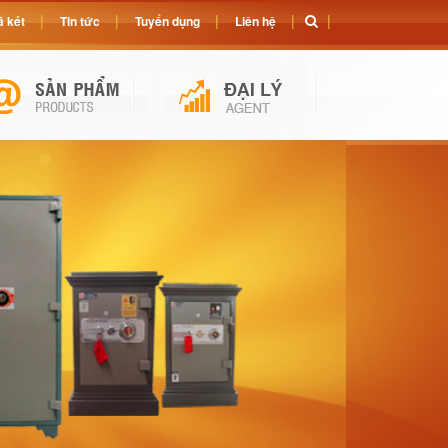
 két
Tin tức
Tuyển dụng
Liên hệ