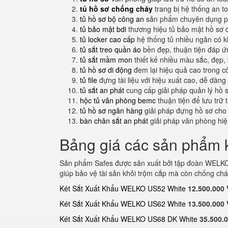
tủ hồ sơ chống cháy
trang bị hệ thống an t
tủ hồ sơ bộ công an
sản phẩm chuyên dụng ph
tủ bảo mật bdi
thương hiệu tủ bảo mật hồ sơ 
tủ locker cao cấp
hệ thống tủ nhiều ngăn có 
tủ sắt treo quần áo
bền đẹp, thuận tiện đáp 
tủ sắt mầm mon
thiết kế nhiều màu sắc, đẹp, 
tủ hồ sơ di động
đem lại hiệu quả cao trong c
tủ file
đựng tài liệu với hiệu xuất cao, dễ dàng
tủ sắt an phát
cung cấp giải pháp quản lý hồ 
hộc tủ văn phòng bemc
thuận tiện để lưu trữ 
tủ hồ sơ ngân hàng
giải pháp đựng hồ sơ cho
bàn chân sắt an phát
giải pháp văn phòng hi
Bảng giá các sản phẩm k
Sản phẩm Safes được sản xuất bởi tập đoàn WELKO 
giúp bảo vệ tài sản khỏi trộm cắp mà còn chống chá
Két Sắt Xuất Khẩu WELKO US52 White
12.500.000
Két Sắt Xuất Khẩu WELKO US62 White
13.500.000
Két Sắt Xuất Khẩu WELKO US68 DK White
35.500.