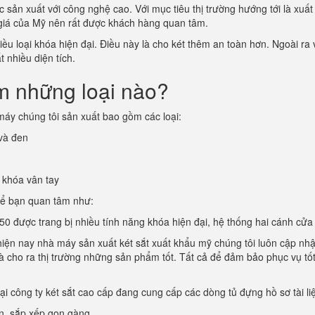
sản xuất với công nghệ cao. Với mục tiêu thị trường hướng tới là xuất
 giá của Mỹ nên rất được khách hàng quan tâm.
u loại khóa hiện đại. Điều này là cho két thêm an toàn hơn. Ngoài ra v
 nhiều diện tích.
m những loại nào?
áy chúng tôi sản xuất bao gồm các loại:
 và đen
 khóa vân tay
hể bạn quan tâm như:
0 được trang bị nhiều tính năng khóa hiện đại, hệ thống hai cánh cửa 
 hiện nay nhà máy sản xuất két sắt xuất khẩu mỹ chúng tôi luôn cập nh
 và cho ra thị trường những sản phẩm tốt. Tất cả để đảm bảo phục vụ tố
tại công ty két sắt cao cấp đang cung cấp các dòng tủ đựng hồ sơ tài l
àn, sắp xếp gọn gàng