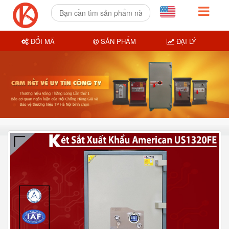
ĐỔI MÃ
SẢN PHẨM
ĐẠI LÝ