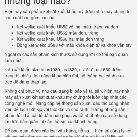
những loại nào?
Hiện nay sản phẩm két sắt xuất khẩu mỹ được nhà máy chúng tôi
sản xuất bao gồm các loại:
Két welko xuất khẩu US52 với hai màu: trắng và đen
Két welko xuất khẩu US62 màu đen, trắng
Két welko xuất khẩu US68 hai màu đen trắng
Dòng két wleko uS88 với mẫu khóa điện tử và khóa vân tay
Ngoài ra các sản phẩm kích thước sử dụng lớn có thể bạn quan
tâm như:
két xuất khẩu size to us1080, us1320, us1510, us1650 được
trang bị nhiều tính năng khóa hiện đại, hệ thống hai cánh cửa
treo dễ dàng thao tác.
Không chỉ phục vụ nhu cầu trang bị bảo vệ tài sản. hiện nay nhà
máy sản xuất két sắt xuất khẩu mỹ chúng tôi luôn cập nhật các
công nghệ mới. Nâng cấp hệ thống sản xuất, đào tạo công nhân
viên để luôn bắt kịp với thời đại và cho ra thị trường những sản
phẩm tốt. Tất cả để đảm bảo phục vụ tốt nhất nhu cầu sử dụng
lưu trữ, bảo quản tài sản, hồ sơ của khách hàng.
Để bảo quản được các loại văn bằng, hồ sơ ... hiện tại công ty két
sắt cao cấp đang cung cấp các dòng tủ đựng hồ sơ tài liệu có