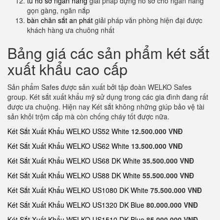
tủ hồ sơ ngân hàng
giải pháp đựng hồ sơ cho ngân hàng
gọn gàng, ngăn nắp
bàn chân sắt an phát
giải pháp văn phòng hiện đại được
khách hàng ưa chuông nhất
Bảng giá các sản phẩm két sắt
xuất khẩu cao cấp
Sản phẩm Safes được sản xuất bởi tập đoàn WELKO Safes
group. Két sắt xuất khẩu mỹ sử dụng trong các gia đình đang rất
được ưa chuộng. Hiện nay Két sắt không những giúp bảo vệ tài
sản khỏi trộm cắp mà còn chống cháy tốt được nữa.
Két Sắt Xuất Khẩu WELKO US52 White
12.500.000 VNĐ
Két Sắt Xuất Khẩu WELKO US62 White
13.500.000 VNĐ
Két Sắt Xuất Khẩu WELKO US68 DK White
35.500.000 VNĐ
Két Sắt Xuất Khẩu WELKO US88 DK White
55.500.000 VNĐ
Két Sắt Xuất Khẩu WELKO US1080 DK White
75.500.000 VNĐ
Két Sắt Xuất Khẩu WELKO US1320 DK Blue
80.000.000 VNĐ
Két Sắt Xuất Khẩu WELKO US1510 DK Blue
85.000.000 VNĐ