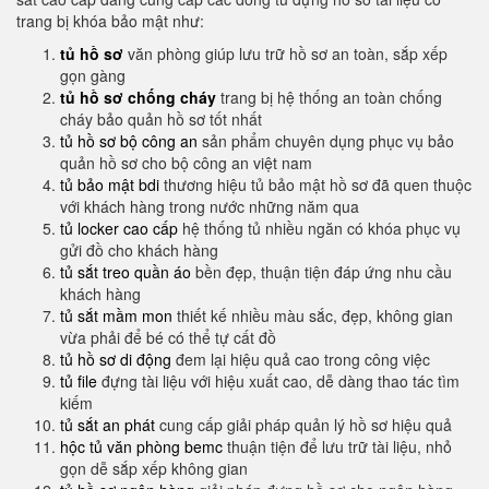
trang bị khóa bảo mật như:
tủ hồ sơ
văn phòng giúp lưu trữ hồ sơ an toàn, sắp xếp
gọn gàng
tủ hồ sơ chống cháy
trang bị hệ thống an toàn chống
cháy bảo quản hồ sơ tốt nhất
tủ hồ sơ bộ công an
sản phẩm chuyên dụng phục vụ bảo
quản hồ sơ cho bộ công an việt nam
tủ bảo mật bdi
thương hiệu tủ bảo mật hồ sơ đã quen thuộc
với khách hàng trong nước những năm qua
tủ locker cao cấp
hệ thống tủ nhiều ngăn có khóa phục vụ
gửi đồ cho khách hàng
tủ sắt treo quần áo
bền đẹp, thuận tiện đáp ứng nhu cầu
khách hàng
tủ sắt mầm mon
thiết kế nhiều màu sắc, đẹp, không gian
vừa phải để bé có thể tự cất đồ
tủ hồ sơ di động
đem lại hiệu quả cao trong công việc
tủ file
đựng tài liệu với hiệu xuất cao, dễ dàng thao tác tìm
kiếm
tủ sắt an phát
cung cấp giải pháp quản lý hồ sơ hiệu quả
hộc tủ văn phòng bemc
thuận tiện để lưu trữ tài liệu, nhỏ
gọn dễ sắp xếp không gian