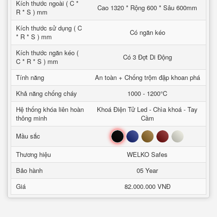
Kích thước ngoài ( C *
Cao 1320 * Rộng 600 * Sâu 600mm
R * S ) mm
Kích thước sử dụng ( C
Có ngăn kéo
* R * S ) mm
Kích thước ngăn kéo (
Có 3 Đợt Di Động
C * R * S ) mm
Tính năng
An toàn + Chống trộm đập khoan phá
Khả năng chống cháy
1000 - 1200°C
Hệ thống khóa liên hoàn
Khoá Điện Tử Led - Chìa khoá - Tay
thông minh
Cầm
Đen
Xanh
Nâu
Đỏ
Trắng
Mầu sắc
Thương hiệu
WELKO Safes
Bảo hành
05 Year
Giá
82.000.000 VNĐ