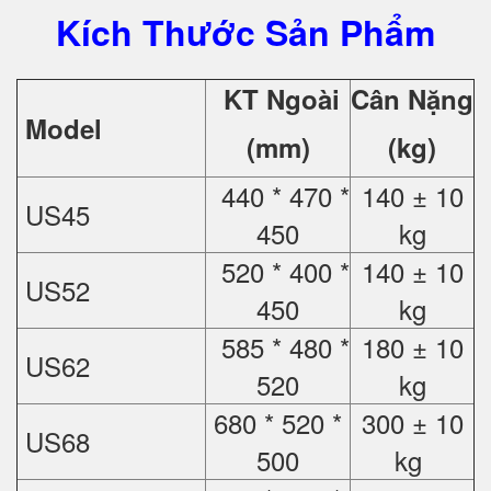
Kích Thước Sản Phẩm
KT Ngoài
Cân Nặng
Model
(mm)
(kg)
440 * 470 *
140 ± 10
US45
450
kg
520 * 400 *
140 ± 10
US52
450
kg
585 * 480 *
180 ± 10
US62
520
kg
680 * 520 *
300 ± 10
US68
500
kg