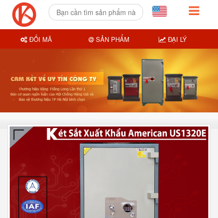
ĐỔI MÃ
SẢN PHẨM
ĐẠI LÝ