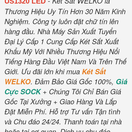
- Két Sắt WELKO là
US1320 LED
Thương Hiệu Uy Tín Hơn 30 Năm Kinh
Nghiệm.
Công ty luôn đặt chữ tín lên
hàng đầu.
Nhà Máy Sản Xuất Tuyển
Đại Lý Cấp 1 Cung Cấp Két Sắt Xuất
Khẩu Mỹ Với Nhiều Thương Hiệu Nổi
Tiếng Hàng Đầu Việt Nam Và Trên Thế
Giới.
Ưu đãi lớn khi mua
Két Sắt
WELKO
.
Đảm Bảo Giá Gốc 100%,
Giá
Cực SOCK
+ Chúng Tôi Chỉ Bán Giá
Gốc Tại Xưởng + Giao Hàng Và Lắp
Đặt Miễn Phí
.
Hỗ trợ Tư vấn Tận tình
và Chu đáo 24/24.
Thanh toán tại nhà
hoặc tại cơ quan.
Dịch vụ chu đáo