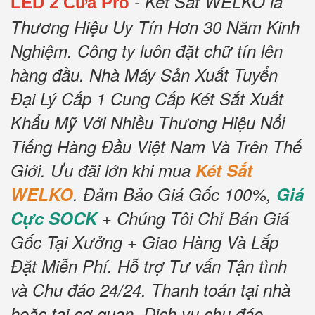
- Két Sắt WELKO là
LED 2 Cửa Pro
Thương Hiệu Uy Tín Hơn 30 Năm Kinh
Nghiệm.
Công ty luôn đặt chữ tín lên
hàng đầu.
Nhà Máy Sản Xuất Tuyển
Đại Lý Cấp 1 Cung Cấp Két Sắt Xuất
Khẩu Mỹ Với Nhiều Thương Hiệu Nổi
Tiếng Hàng Đầu Việt Nam Và Trên Thế
Giới.
Ưu đãi lớn khi mua
Két Sắt
WELKO
.
Đảm Bảo Giá Gốc 100%,
Giá
Cực SOCK
+ Chúng Tôi Chỉ Bán Giá
Gốc Tại Xưởng + Giao Hàng Và Lắp
Đặt Miễn Phí
.
Hỗ trợ Tư vấn Tận tình
và Chu đáo 24/24.
Thanh toán tại nhà
hoặc tại cơ quan.
Dịch vụ chu đáo