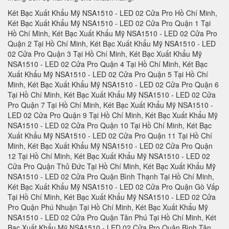
Két Bạc Xuất Khẩu Mỹ NSA1510 - LED 02 Cửa Pro Hồ Chí Minh, Két Bạc Xuất Khẩu Mỹ NSA1510 - LED 02 Cửa Pro Quận 1 Tại Hồ Chí Minh, Két Bạc Xuất Khẩu Mỹ NSA1510 - LED 02 Cửa Pro Quận 2 Tại Hồ Chí Minh, Két Bạc Xuất Khẩu Mỹ NSA1510 - LED 02 Cửa Pro Quận 3 Tại Hồ Chí Minh, Két Bạc Xuất Khẩu Mỹ NSA1510 - LED 02 Cửa Pro Quận 4 Tại Hồ Chí Minh, Két Bạc Xuất Khẩu Mỹ NSA1510 - LED 02 Cửa Pro Quận 5 Tại Hồ Chí Minh, Két Bạc Xuất Khẩu Mỹ NSA1510 - LED 02 Cửa Pro Quận 6 Tại Hồ Chí Minh, Két Bạc Xuất Khẩu Mỹ NSA1510 - LED 02 Cửa Pro Quận 7 Tại Hồ Chí Minh, Két Bạc Xuất Khẩu Mỹ NSA1510 - LED 02 Cửa Pro Quận 9 Tại Hồ Chí Minh, Két Bạc Xuất Khẩu Mỹ NSA1510 - LED 02 Cửa Pro Quận 10 Tại Hồ Chí Minh, Két Bạc Xuất Khẩu Mỹ NSA1510 - LED 02 Cửa Pro Quận 11 Tại Hồ Chí Minh, Két Bạc Xuất Khẩu Mỹ NSA1510 - LED 02 Cửa Pro Quận 12 Tại Hồ Chí Minh, Két Bạc Xuất Khẩu Mỹ NSA1510 - LED 02 Cửa Pro Quận Thủ Đức Tại Hồ Chí Minh, Két Bạc Xuất Khẩu Mỹ NSA1510 - LED 02 Cửa Pro Quận Bình Thạnh Tại Hồ Chí Minh, Két Bạc Xuất Khẩu Mỹ NSA1510 - LED 02 Cửa Pro Quận Gò Vấp Tại Hồ Chí Minh, Két Bạc Xuất Khẩu Mỹ NSA1510 - LED 02 Cửa Pro Quận Phú Nhuận Tại Hồ Chí Minh, Két Bạc Xuất Khẩu Mỹ NSA1510 - LED 02 Cửa Pro Quận Tân Phú Tại Hồ Chí Minh, Két Bạc Xuất Khẩu Mỹ NSA1510 - LED 02 Cửa Pro Quận Bình Tân Tại Hồ Chí Minh, Két Bạc Xuất Khẩu Mỹ NSA1510 - LED 02 Cửa Pro Quận Tân Bình Tại Hồ Chí Minh, Két Bạc Xuất Khẩu Mỹ NSA1510 - LED 02 Cửa Pro Hà Nội, Két Bạc Xuất Khẩu Mỹ NSA1510 - LED 02 Cửa Pro Quận Ba Đình Hà Nội, Két Bạc Xuất Khẩu Mỹ NSA1510 - LED 02 Cửa Pro Quận Hoàn Kiếm Hà Nội, Két Bạc Xuất Khẩu Mỹ NSA1510 - LED 02 Cửa Pro Quận Hai Bà Trưng Hà Nội, Két Bạc Xuất Khẩu Mỹ NSA1510 - LED 02 Cửa Pro Quận Hà Đông Hà Nội, Két Bạc Xuất Khẩu Mỹ NSA1510 - LED 02 Cửa Pro Quận Tây Hồ Hà Nội, Két Bạc Xuất Khẩu Mỹ NSA1510 - LED 02 Cửa Pro Quận Hà Đông Hà Nội, Két Bạc Xuất Khẩu Mỹ NSA1510 - LED 02 Cửa Pro Quận Thanh Xuân Hà Nội, Két Bạc Xuất Khẩu Mỹ NSA1510 - LED 02 Cửa Pro Quận Hoàng Mai Hà Nội, Két Bạc Xuất Khẩu Mỹ NSA1510 - LED 02 Cửa Pro Quận Hà Đông Hà Nội, Két Bạc Xuất Khẩu Mỹ NSA1510 - LED 02 Cửa Pro Huyện Thanh Trì Hà Nội, Két Bạc Xuất Khẩu Mỹ NSA1510 - LED 02 Cửa Pro Huyện Gia Lâm Hà Nội, Két Bạc Xuất Khẩu Mỹ NSA1510 - LED 02 Cửa Pro Huyện Đông Anh Hà Nội, Két Bạc Xuất Khẩu Mỹ NSA1510 - LED 02 Cửa Pro Huyện Sóc Sơn Hà Nội, Két Bạc Xuất Khẩu Mỹ NSA1510 - LED 02 Cửa Pro Quận Hà Đông Hà Nội, Két Bạc Xuất Khẩu Mỹ NSA1510 - LED 02 Cửa Pro Thị xã Sơn Tây Hà Nội, Két Bạc Xuất Khẩu Mỹ NSA1510 - LED 02 Cửa Pro Huyện Ba Vì Hà Nội, Két Bạc Xuất Khẩu Mỹ NSA1510 - LED 02 Cửa Pro Huyện Phúc Thọ Hà Nội, Két Bạc Xuất Khẩu Mỹ NSA1510 - LED 02 Cửa Pro Huyện Thạch Thất Hà Nội, Két Bạc Xuất Khẩu Mỹ NSA1510 - LED 02 Cửa Pro Huyện Quốc Oai Hà Nội, Két Bạc Xuất Khẩu Mỹ NSA1510 - LED 02 Cửa Pro Huyện Chương Mỹ Hà Nội, Két Bạc Xuất Khẩu Mỹ NSA1510 - LED 02 Cửa Pro Huyện Đan Phượng Hà Nội, Két Bạc Xuất Khẩu Mỹ NSA1510 - LED 02 Cửa Pro Huyện Hoài Đức Hà Nội, Két Bạc Xuất Khẩu Mỹ NSA1510 - LED 02 Cửa Pro Huyện Thanh Oai Hà Nội, Két Bạc Xuất Khẩu Mỹ NSA1510 - LED 02 Cửa Pro Huyện Mỹ Đức Hà Nội, Két Bạc Xuất Khẩu Mỹ NSA1510 - LED 02 Cửa Pro Huyện Ứng Hoà Hà Nội, Két Bạc Xuất Khẩu Mỹ NSA1510 - LED 02 Cửa Pro Huyện Thường Tín Hà Nội, Két Bạc Xuất Khẩu Mỹ NSA1510 - LED 02 Cửa Pro Huyện Phú Xuyên Hà Nội, Két Bạc Xuất Khẩu Mỹ NSA1510 - LED 02 Cửa Pro Huyện Mê Linh Hà Nội, Két Bạc Xuất Khẩu Mỹ NSA1510 - LED 02 Cửa Pro Quận Nam Từ Liên Hà Nội, Két Bạc Xuất Khẩu Mỹ NSA1510 - LED 02 Cửa Pro An Giang, Két Bạc Xuất Khẩu Mỹ NSA1510 - LED 02 Cửa Pro Thành phố Long Xuyên Tỉnh An Giang, Két Bạc Xuất Khẩu Mỹ NSA1510 - LED 02 Cửa Pro Thành phố Châu Đốc Tỉnh An Giang, Két Bạc Xuất Khẩu Mỹ NSA1510 - LED 02 Cửa Pro Huyện An Phú Tỉnh An Giang, Két Bạc Xuất Khẩu Mỹ NSA1510 - LED 02 Cửa Pro Thị xã Tân Châu, Két Bạc Xuất Khẩu Mỹ NSA1510 - LED 02 Cửa Pro Huyện Phú Tân, Két Bạc Xuất Khẩu Mỹ NSA1510 - LED 02 Cửa Pro Huyện Châu Phú, Két Bạc Xuất Khẩu Mỹ NSA1510 - LED 02 Cửa Pro Huyện Tịnh Biên, Két Bạc Xuất Khẩu Mỹ NSA1510 - LED 02 Cửa Pro Huyện Tri Tôn, Két Bạc Xuất Khẩu Mỹ NSA1510 - LED 02 Cửa Pro Huyện Châu Thành Tỉnh An Giang, Két Bạc Xuất Khẩu Mỹ NSA1510 - LED 02 Cửa Pro Huyện Chợ Mới Tỉnh An Giang, Két Bạc Xuất Khẩu Mỹ NSA1510 - LED 02 Cửa Pro Huyện Thoại Sơn Tỉnh An Giang, Két Bạc Xuất Khẩu Mỹ NSA1510 - LED 02 Cửa Pro Vũng Tàu, Két Bạc Xuất Khẩu Mỹ NSA1510 - LED 02 Cửa Pro Thành phố Vũng Tàu Tại Bà Rịa - Vũng Tàu, Két Bạc Xuất Khẩu Mỹ NSA1510 - LED 02 Cửa Pro Thành phố Bà Rịa Tại Bà Rịa - Vũng Tàu, Két Bạc Xuất Khẩu Mỹ NSA1510 - LED 02 Cửa Pro Huyện Châu Đức Tại Bà Rịa - Vũng Tàu, Két Bạc Xuất Khẩu Mỹ NSA1510 - LED 02 Cửa Pro Huyện Xuyên Mộc Tại Bà Rịa - Vũng Tàu, Két Bạc Xuất Khẩu Mỹ NSA1510 - LED 02 Cửa Pro Huyện Long Điền Tại Bà Rịa - Vũng Tàu, Két Bạc Xuất Khẩu Mỹ NSA1510 - LED 02 Cửa Pro Huyện Đất Đỏ Tại Bà Rịa - Vũng Tàu, Két Bạc Xuất Khẩu Mỹ NSA1510 - LED 02 Cửa Pro Huyện Tân Thành Tại Bà Rịa - Vũng Tàu, Tỉnh Bà Rịa - Vũng Tàu Tại Bà Rịa - Vũng Tàu, Két Bạc Xuất Khẩu Mỹ NSA1510 - LED 02 Cửa Pro Bạc Liêu, Két Bạc Xuất Khẩu Mỹ NSA1510 - LED 02 Cửa Pro Thành phố Bạc Liêu Tại Bạc Liêu, Két Bạc Xuất Khẩu Mỹ NSA1510 - LED 02 Cửa Pro Huyện Hồng Dân Tại Bạc Liêu, Két Bạc Xuất Khẩu Mỹ NSA1510 - LED 02 Cửa Pro Huyện Phước Long Tại Bạc Liêu, Két Bạc Xuất Khẩu Mỹ NSA1510 - LED 02 Cửa Pro Huyện Vĩnh Lợi Tại Bạc Liêu, Két Bạc Xuất Khẩu Mỹ NSA1510 - LED 02 Cửa Pro Thị xã Giá Rai Tại Bạc Liêu, Két Bạc Xuất Khẩu Mỹ NSA1510 - LED 02 Cửa Pro Huyện Đông Hải Tại Bạc Liêu, Két Bạc Xuất Khẩu Mỹ NSA1510 - LED 02 Cửa Pro Huyện Hoà Bình Tại Bạc Liêu, Két Bạc Xuất Khẩu Mỹ NSA1510 - LED 02 Cửa Pro Bắc Kạn, Két Bạc Xuất Khẩu Mỹ NSA1510 - LED 02 Cửa Pro Thành Phố Bắc Kạn, Két Bạc Xuất Khẩu Mỹ NSA1510 - LED 02 Cửa Pro Huyện Pác Nặm Tại Bắc Kạn, Két Bạc Xuất Khẩu Mỹ NSA1510 - LED 02 Cửa Pro Huyện Ba Bể Tại Bắc Kạn, Két Bạc Xuất Khẩu Mỹ NSA1510 - LED 02 Cửa Pro Huyện Ngân Sơn Tại Bắc Kạn, Két Bạc Xuất Khẩu Mỹ NSA1510 - LED 02 Cửa Pro Huyện Bạch Thông Tại Bắc Kạn, Két Bạc Xuất Khẩu Mỹ NSA1510 - LED 02 Cửa Pro Huyện Chợ Đồn Tại Bắc Kạn, Két Bạc Xuất Khẩu Mỹ NSA1510 - LED 02 Cửa Pro Huyện Chợ Mới Tại Bắc Kạn, Huyện Na Rì Tại Bắc Kạn, Két Bạc Xuất Khẩu Mỹ NSA1510 - LED 02 Cửa Pro Bắc Giang, Két Bạc Xuất Khẩu Mỹ NSA1510 - LED 02 Cửa Pro Thành phố Bắc Giang, Két Bạc Xuất Khẩu Mỹ NSA1510 - LED 02 Cửa Pro Huyện Yên Thế Tại Bắc Giang, Két Bạc Xuất Khẩu Mỹ NSA1510 - LED 02 Cửa Pro Huyện Tân Yên Tại Bắc Giang, Két Bạc Xuất Khẩu Mỹ NSA1510 - LED 02 Cửa Pro Huyện Lạng Giang Tại Bắc Giang, Két Bạc Xuất Khẩu Mỹ NSA1510 - LED 02 Cửa Pro Huyện Lục Nam Tại Bắc Giang, Két Bạc Xuất Khẩu Mỹ NSA1510 - LED 02 Cửa Pro Huyện Lục Ngạn Tại Bắc Giang, Két Bạc Xuất Khẩu Mỹ NSA1510 - LED 02 Cửa Pro Huyện Sơn Động Tại Bắc Giang, Két Bạc Xuất Khẩu Mỹ NSA1510 - LED 02 Cửa Pro Huyện Yên Dũng Tại Bắc Giang, Két Bạc Xuất Khẩu Mỹ NSA1510 - LED 02 Cửa Pro Huyện Việt Yên Tại Bắc Giang, Két Bạc Xuất Khẩu Mỹ NSA1510 - LED 02 Cửa Pro Huyện Hiệp Hòa Tại Bắc Giang, Két Bạc Xuất Khẩu Mỹ NSA1510 - LED 02 Cửa Pro Bắc Ninh, Két Bạc Xuất Khẩu Mỹ NSA1510 - LED 02 Cửa Pro Thành phố Bắc Ninh, Két Bạc Xuất Khẩu Mỹ NSA1510 - LED 02 Cửa Pro Huyện Yên Phong Tại Bắc Ninh, Két Bạc Xuất Khẩu Mỹ NSA1510 - LED 02 Cửa Pro Huyện Quế Võ Tại Bắc Ninh, Két Bạc Xuất Khẩu Mỹ NSA1510 - LED 02 Cửa Pro Huyện Tiên Du Tại Bắc Ninh, Két Bạc Xuất Khẩu Mỹ NSA1510 - LED 02 Cửa Pro Thị xã Từ Sơn Tại Bắc Ninh, Huyện Thuận Thành Tại Bắc Ninh, Két Bạc Xuất Khẩu Mỹ NSA1510 - LED 02 Cửa Pro Huyện Gia Bình Tại Bắc Ninh, Két Bạc Xuất Khẩu Mỹ NSA1510 - LED 02 Cửa Pro Huyện Lương Tài Tại Bắc Ninh, Két Bạc Xuất Khẩu Mỹ NSA1510 - LED 02 Cửa Pro Bến Tre, Két Bạc Xuất Khẩu Mỹ NSA1510 - LED 02 Cửa Pro Thành phố Bến Tre, Két Bạc Xuất Khẩu Mỹ NSA1510 - LED 02 Cửa Pro Huyện Châu Thành Tỉnh Bến Tre, Huyện Chợ Lách Tỉnh Bến Tre, Két Bạc Xuất Khẩu Mỹ NSA1510 - LED 02 Cửa Pro Huyện Mỏ Cày Nam Tỉnh Bến Tre, Két Bạc Xuất Khẩu Mỹ NSA1510 - LED 02 Cửa Pro Huyện Giồng Trôm Tỉnh Bến Tre, Két Bạc Xuất Khẩu Mỹ NSA1510 - LED 02 Cửa Pro Huyện Bình Đại Tỉnh Bến Tre, Két Bạc Xuất Khẩu Mỹ NSA1510 - LED 02 Cửa Pro Huyện Ba Tri Tỉnh Bến Tre, Két Bạc Xuất Khẩu Mỹ NSA1510 - LED 02 Cửa Pro Huyện Thạnh Phú Tỉnh Bến Tre, Két Bạc Xuất Khẩu Mỹ NSA1510 - LED 02 Cửa Pro Huyện Mỏ Cày Bắc Tỉnh Bến Tre, Két Bạc Xuất Khẩu Mỹ NSA1510 - LED 02 Cửa Pro Bình Dương, Két Bạc Xuất Khẩu Mỹ NSA1510 - LED 02 Cửa Pro Tại Thành phố Thủ Dầu Một Tỉnh Bình Dương, Két Bạc Xuất Khẩu Mỹ NSA1510 - LED 02 Cửa Pro Tại Huyện Bàu Bàng Tỉnh Bình Dương, Két Bạc Xuất Khẩu Mỹ NSA1510 - LED 02 Cửa Pro Tại Huyện Dầu Tiếng Tỉnh Bình Dương, Két Bạc Xuất Khẩu Mỹ NSA1510 - LED 02 Cửa Pro Tại Thị xã Bến Cát Tỉnh Bình Dương, Két Bạc Xuất Khẩu Mỹ NSA1510 - LED 02 Cửa Pro Tại Huyện Phú Giáo Tỉnh Bình Dương, Két Bạc Xuất Khẩu Mỹ NSA1510 - LED 02 Cửa Pro Tại Thị xã Tân Uyên Tỉnh Bình Dương, Két Bạc Xuất Khẩu Mỹ NSA1510 - LED 02 Cửa Pro Tại Thị xã Dĩ An Tỉnh Bình Dương, Két Bạc Xuất Khẩu Mỹ NSA1510 - LED 02 Cửa Pro Tại Thị xã Thuận An Tỉnh Bình Dương, Két Bạc Xuất Khẩu Mỹ NSA1510 - LED 02 Cửa Pro Tại Huyện Bắc Tân Uyên Tỉnh Bình Dương, Két Bạc Xuất Khẩu Mỹ NSA1510 - LED 02 Cửa Pro Bình Định, Két Bạc Xuất Khẩu Mỹ NSA1510 - LED 02 Cửa Pro Tại Thành phố Qui Nhơn Tỉnh Bình Định, Két Bạc Xuất Khẩu Mỹ NSA1510 - LED 02 Cửa Pro Tại Huyện An Lão Tỉnh Bình Định, Két Bạc Xuất Khẩu Mỹ NSA1510 - LED 02 Cửa Pro Tại Huyện Hoài Nhơn Tỉnh Bình Định, Két Bạc Xuất Khẩu Mỹ NSA1510 - LED 02 Cửa Pro Tại Huyện Hoài Ân Tỉnh Bình Định, Két Bạc Xuất Khẩu Mỹ NSA1510 - LED 02 Cửa Pro Tại Huyện Phù Mỹ Tỉnh Bình Định, Két Bạc Xuất Khẩu Mỹ NSA1510 - LED 02 Cửa Pro Tại Huyện Vĩnh Thạnh Tỉnh Bình Định, Két Bạc Xuất Khẩu Mỹ NSA1510 - LED 02 Cửa Pro Tại Huyện Tây Sơn Tỉnh Bình Định, Két Bạc Xuất Khẩu Mỹ NSA1510 - LED 02 Cửa Pro Tại Huyện Phù Cát Tỉnh Bình Định, Két Bạc Xuất Khẩu Mỹ NSA1510 - LED 02 Cửa Pro Tại Thị xã An Nhơn Tỉnh Bình Định, Két Bạc Xuất Khẩu Mỹ NSA1510 - LED 02 Cửa Pro Tại Huyện Tuy Phước Tỉnh Bình Định, Két Bạc Xuất Khẩu Mỹ NSA1510 - LED 02 Cửa Pro Tại Huyện Vân Canh Tỉnh Bình Định, Két Bạc Xuất Khẩu Mỹ NSA1510 - LE