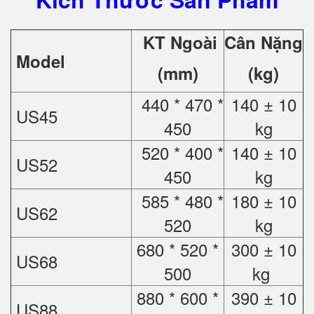
KT Ngoài
Cân Nặng
Model
(mm)
(kg)
440 * 470 *
140 ± 10
US45
450
kg
520 * 400 *
140 ± 10
US52
450
kg
585 * 480 *
180 ± 10
US62
520
kg
680 * 520 *
300 ± 10
US68
500
kg
880 * 600 *
390 ± 10
US88