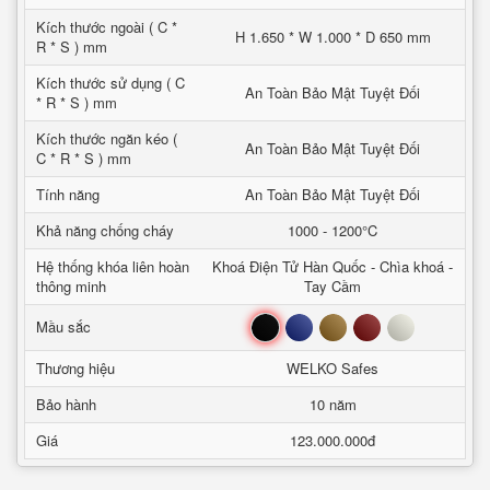
Kích thước ngoài ( C *
H 1.650 * W 1.000 * D 650 mm
R * S ) mm
Kích thước sử dụng ( C
An Toàn Bảo Mật Tuyệt Đối
* R * S ) mm
Kích thước ngăn kéo (
An Toàn Bảo Mật Tuyệt Đối
C * R * S ) mm
Tính năng
An Toàn Bảo Mật Tuyệt Đối
Khả năng chống cháy
1000 - 1200°C
Hệ thống khóa liên hoàn
Khoá Điện Tử Hàn Quốc - Chìa khoá -
thông minh
Tay Cầm
Đen
Xanh
Nâu
Đỏ
Trắng
Mầu sắc
Thương hiệu
WELKO Safes
Bảo hành
10 năm
Giá
123.000.000đ