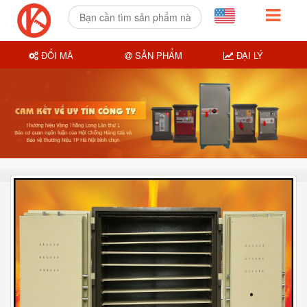
ĐỔI MÃ
SẢN PHẨM
ĐẠI LÝ