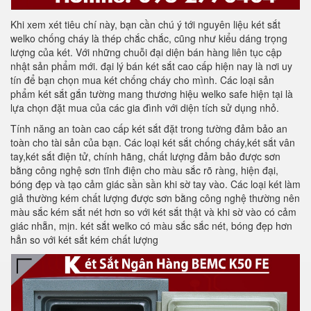
Khi xem xét tiêu chí này, bạn cần chú ý tới nguyên liệu két sắt
welko chống cháy là thép chắc chắc, cũng như kiểu dáng trọng
lượng của két. Với những chuỗi đại diện bán hàng liên tục cập
nhật sản phẩm mới. đại lý bán két sắt cao cấp hiện nay là nơi uy
tín để bạn chọn mua két chống cháy cho mình. Các loại sản
phẩm két sắt gắn tường mang thương hiệu welko safe hiện tại là
lựa chọn đặt mua của các gia đình với diện tích sử dụng nhỏ.
Tính năng an toàn cao cấp két sắt đặt trong tường đảm bảo an
toàn cho tài sản của bạn. Các loại két sắt chống cháy,két sắt vân
tay,két sắt điện tử, chính hãng, chất lượng đảm bảo được sơn
bằng công nghệ sơn tĩnh điện cho màu sắc rõ ràng, hiện đại,
bóng đẹp và tạo cảm giác sần sần khi sờ tay vào. Các loại két làm
giả thường kém chất lượng được sơn bằng công nghệ thường nên
màu sắc kém sắt nét hơn so với két sắt thật và khi sờ vào có cảm
giác nhẵn, mịn. két sắt welko có màu sắc sắc nét, bóng đẹp hơn
hẳn so với két sắt kém chất lượng