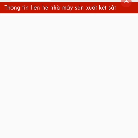
back
to
top