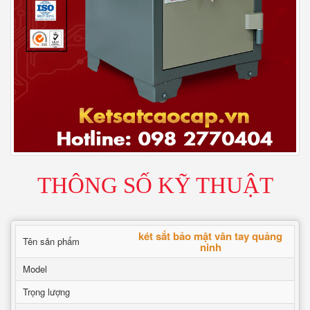
THÔNG SỐ KỸ THUẬT
két sắt bảo mật vân tay quảng
Tên sản phẩm
ninh
Model
Trọng lượng