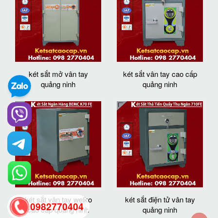
két sắt mở vân tay
két sắt vân tay cao cấp
quảng ninh
quảng ninh
két sắt vân tay welko
két sắt điện tử vân tay
0982770404
cao cấp quảng ninh
quảng ninh