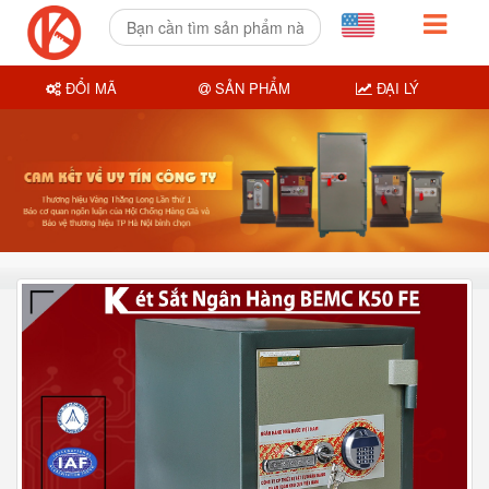
ĐỔI MÃ
SẢN PHẨM
ĐẠI LÝ