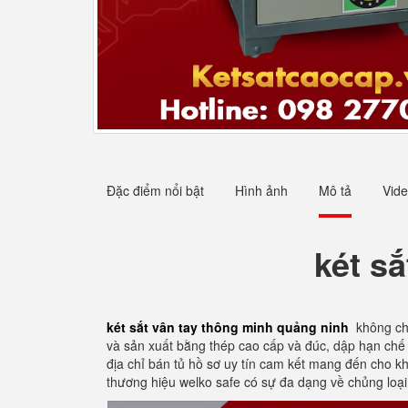
Đặc điểm nổi bật
Hình ảnh
Mô tả
Vid
két s
két sắt vân tay thông minh quảng ninh
không chỉ
và sản xuất bằng thép cao cấp và đúc, dập hạn chế 
địa chỉ bán tủ hồ sơ uy tín cam kết mang đến cho k
thương hiệu welko safe có sự đa dạng về chủng loạ