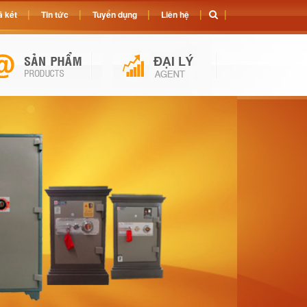
 két
Tin tức
Tuyển dụng
Liên hệ