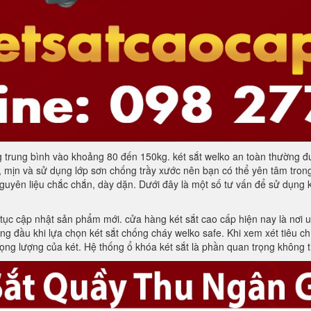
lượng trung bình vào khoảng 80 đến 150kg. két sắt welko an toàn thườn
, mịn và sử dụng lớp sơn chống trầy xước nên bạn có thể yên tâm tron
yên liệu chắc chắn, dày dặn. Dưới đây là một số tư vấn để sử dụng két
tục cập nhật sản phẩm mới. cửa hàng két sắt cao cấp hiện nay là nơi u
g đầu khi lựa chọn két sắt chống cháy welko safe. Khi xem xét tiêu chí 
ọng lượng của két. Hệ thống ổ khóa két sắt là phần quan trọng không th