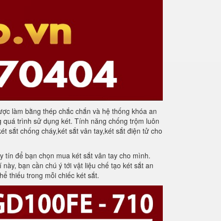
g được làm bằng thép chắc chắn và hệ thống khóa an
g quá trình sử dụng két. Tính năng chống trộm luôn
 sắt chống cháy,két sắt vân tay,két sắt điện tử cho
y tín để bạn chọn mua két sắt vân tay cho mình.
này, bạn cần chú ý tới vật liệu chế tạo két sắt an
ể thiếu trong mỗi chiếc két sắt.