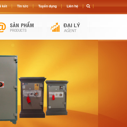
 két
Tin tức
Tuyển dụng
Liên hệ