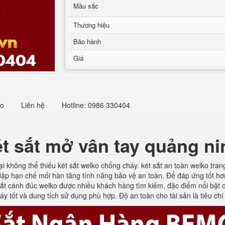
Mầu sắc
Thương hiệu
Bảo hành
Giá
eo
Liên hệ
Hotline: 0986 330404
ét sắt mở vân tay quảng ni
 không thể thiếu két sắt welko chống cháy. két sắt an toàn welko tran
 dập hạn chế mối hàn tăng tính năng bảo vệ an toàn. Để đáp ứng tốt hơn
ắt cánh đúc welko được nhiều khách hàng tìm kiếm. đặc điểm nổi bật c
y tốt và dung tích sử dụng phù hợp. Độ an toàn cho tài sản là tiêu chí