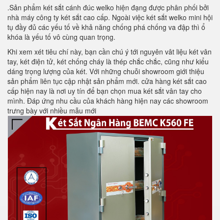
.Sản phẩm két sắt cánh đúc welko hiện đạng được phân phối bởi
nhà máy công ty két sắt cao cấp. Ngoài việc két sắt welko mini hội
tụ đầy đủ các yếu tố về khả năng chống phá chống va đập thì ổ
khóa là yếu tố vô cùng quan trọng.
Khi xem xét tiêu chí này, bạn cần chú ý tới nguyên vât liệu két vân
tay, két điện tử, két chống cháy là thép chắc chắc, cũng như kiểu
dáng trọng lượng của két. Với những chuỗi showroom giới thiệu
sản phẩm liên tục cập nhật sản phẩm mới. cửa hàng két sắt cao
cấp hiện nay là nơi uy tín để bạn chọn mua két sắt vân tay cho
mình. Đáp ứng nhu cầu của khách hàng hiện nay các showroom
trưng bày với nhiều mẫu mới