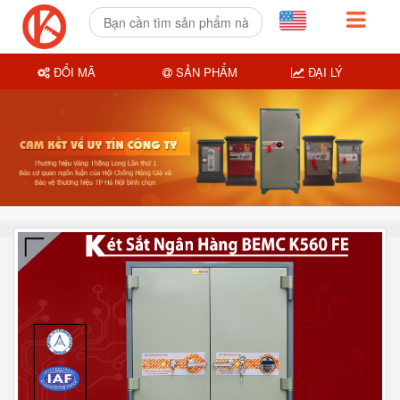
ĐỔI MÃ
SẢN PHẨM
ĐẠI LÝ