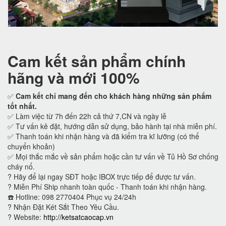
Cam kết
sản phẩm chính
hãng và mới 100%
✅
Cam kết
chỉ mang đến cho khách hàng những sản phẩm
tốt nhất.
✅ Làm việc từ 7h đến 22h cả thứ 7,CN và ngày lễ
✅ Tư vấn kê đặt, hướng dẫn sử dụng, bảo hành tại nhà miễn phí.
✅ Thanh toán khi nhận hàng và đã kiểm tra kĩ lưỡng (có thể
chuyển khoản)
✅ Mọi thắc mắc về sản phẩm hoặc cần tư vấn về Tủ Hồ Sơ chống
cháy nổ.
?
Hãy để lại ngay SĐT hoặc IBOX trực tiếp để được tư vấn.
?
Miễn Phí Ship nhanh toàn quốc - Thanh toán khi nhận hàng.
☎️ Hotline: 098 2770404 Phục vụ 24/24h
?
Nhận Đặt Két Sắt Theo Yêu Cầu.
? Website:
http://ketsatcaocap.vn