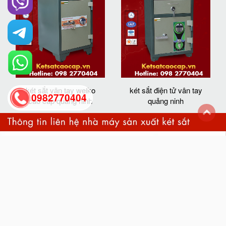
két sắt vân tay welko
két sắt điện tử vân tay
0982770404
cao cấp quảng ninh
quảng ninh
back
to
top