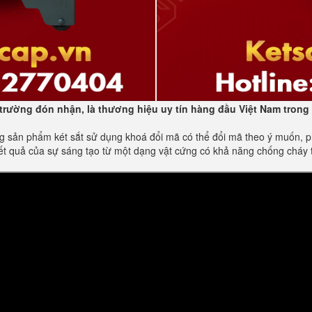
trường đón nhận, là thương hiệu uy tín hàng đầu Việt Nam trong 
sản phẩm két sắt sử dụng khoá đổi mã có thể đổi mã theo ý muốn, phù
ết quả của sự sáng tạo từ một dạng vật cứng có khả năng chống cháy 