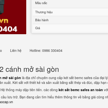
Mầu sắc
Thương hiệu
Bảo hành
Giá
eo
Liên hệ
Hotline: 0986 330404
 2 cánh mở sài gòn
h mở sài gòn
là địa chỉ chuyên cung cấp két sắt bemc safes của đại l
 xuất. Két sắt với thiết kế và sản xuất bằng sắt thép và đúc, dập hạn
 Hệ thống máy dập tiên tiến. các dòng
két sắt bemc safes an toàn
với
u cầu lưu trữ. Bạn đang cần tìm hiểu thêm thông tin về bảng giá cũng n
aocap.vn