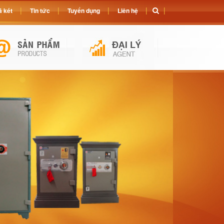
 két
Tin tức
Tuyển dụng
Liên hệ