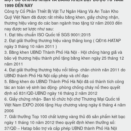
1999 ĐẾN NAY
Công ty Cổ Phần Thiết Bị Vật Tư Ngân Hàng Và An Toàn Kho
Quỹ Việt Nam đã được rất nhiều bằng khen, giấy chứng nhận,
thương hiệu vàng do các ban ngành trao tặng từ năm 2003 đến
nay được sơ lược như sau:
1. Đạt tiêu chuẩn ISO Quốc tế SGS 9001:2015
2. Đạt giải thưởng thương hiệu vàng thăng long ( QĐ16-HATAP
ngày 3 tháng 10 năm 2011 )
3. Bằng khen UBND Thành Phố Hà Nội - Hội chống hàng giả và
bảo vệ thương hiệu thành phố tặng bằng khen ngày 25 tháng 12
năm 2011
4. Đạt giải thưởng thương hiệu nổi tiếng- chân chính năn 2011 do
UBND thành Phố Hà Nội cấp phép và chỉ đạo
5. Bằng khen do UBND Thành Phố Hà Nội đã có thành tích công
tác an toàn vệ sinh lao động- phòng chống cháy nổ theo quyết
định số 831/QĐ-UBND ngày 16 tháng 2 năm 2012
6. Giấy chứng nhận- Ban tổ chức hội chợ Thương Mại Quốc tế
Việt Nam EXPO 2006 tặng Huy chương vàng ngày 6 tháng 4 năm
2006
7. Giải thưởng Top 100 chất lượng vàng thủ đô sản phẩm két bạc
ngày 1 tháng 10 năm 2012 theo quyết định khen thưởng số:
37/QĐ – Hatap bảo trợ và cấp phép UBND thành Phố Hà Nội