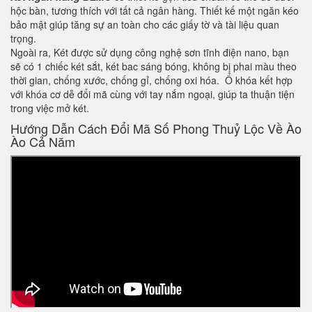
hộc bàn, tương thích với tất cả ngân hàng. Thiết kế một ngăn kéo
bảo mật giúp tăng sự an toàn cho các giấy tờ và tài liệu quan
trọng.
Ngoài ra, Két được sử dụng công nghệ sơn tĩnh điện nano, bạn
sẽ có 1 chiếc két sắt, két bac sáng bóng, không bị phai màu theo
thời gian, chống xước, chống gỉ, chống oxi hóa. Ổ khóa kết hợp
với khóa cơ dễ đổi mã cùng với tay nắm ngoại, giúp ta thuận tiện
trong việc mở két.
Hướng Dẫn Cách Đổi Mã Số Phong Thuỷ Lộc Về Ào
Ào Cả Năm