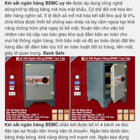
Két sắt ngân hàng BEMC uy tín
được áp dụng công nghệ
đóng/mở tự động bằng mã hóa mật khẩu, Có thể đổi mã hóa lên
đến hàng nghìn số, tỉ lệ lệch số mở mã hóa két sắt kho quỹ là 0%,
chìa khóa được thiết kế chống sao chép và tay cầm ngoại tạo khả
năng chống trộm phá ngay từ bề mặt, thuận tiện cho việc bổ
nhiệm cán bộ cấp cao bàn giao kho quỹ đảm bảo an toàn cho
mọi hệ thống ngân hàng, tính bảo mật và độ an toàn được đặt lên
hàng đầu để đảm bảo lưu trữ an toàn tuyệt đối tư trang, tiền mặt,
giấy tờ quan trọng.
Bank Safe
Két sắt ngân hàng BEMC
chân két được bố trí 4 bánh xe đúc
đặc tạo sự thuận tiện trong việc di chuyển. Ngăn kéo được làm
bằng thép bóng, khả năng đóng mở mạnh mẽ. Ngăn kéo đựng