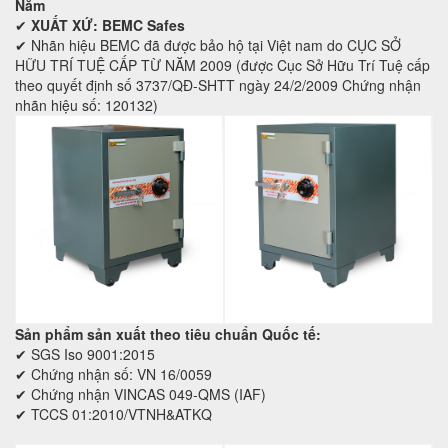
Năm
✔
XUẤT XỨ: BEMC Safes
✔ Nhãn hiệu BEMC đã được bảo hộ tại Việt nam do CỤC SỞ
HỮU TRÍ TUỆ CẤP TỪ NĂM 2009 (được Cục Sở Hữu Trí Tuệ cấp
theo quyết định số 3737/QĐ-SHTT ngày 24/2/2009 Chứng nhận
nhãn hiệu số: 120132)
Sản phẩm sản xuất theo tiêu chuẩn Quốc tế:
✔ SGS Iso 9001:2015
✔ Chứng nhận số: VN 16/0059
✔ Chứng nhận VINCAS 049-QMS (IAF)
✔ TCCS 01:2010/VTNH&ATKQ