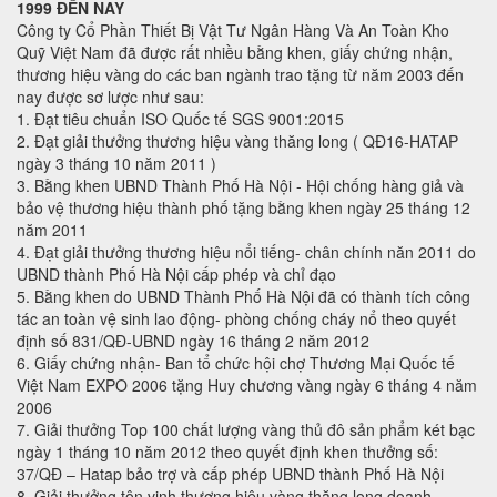
1999 ĐẾN NAY
Công ty Cổ Phần Thiết Bị Vật Tư Ngân Hàng Và An Toàn Kho
Quỹ Việt Nam đã được rất nhiều bằng khen, giấy chứng nhận,
thương hiệu vàng do các ban ngành trao tặng từ năm 2003 đến
nay được sơ lược như sau:
1. Đạt tiêu chuẩn ISO Quốc tế SGS 9001:2015
2. Đạt giải thưởng thương hiệu vàng thăng long ( QĐ16-HATAP
ngày 3 tháng 10 năm 2011 )
3. Bằng khen UBND Thành Phố Hà Nội - Hội chống hàng giả và
bảo vệ thương hiệu thành phố tặng bằng khen ngày 25 tháng 12
năm 2011
4. Đạt giải thưởng thương hiệu nổi tiếng- chân chính năn 2011 do
UBND thành Phố Hà Nội cấp phép và chỉ đạo
5. Bằng khen do UBND Thành Phố Hà Nội đã có thành tích công
tác an toàn vệ sinh lao động- phòng chống cháy nổ theo quyết
định số 831/QĐ-UBND ngày 16 tháng 2 năm 2012
6. Giấy chứng nhận- Ban tổ chức hội chợ Thương Mại Quốc tế
Việt Nam EXPO 2006 tặng Huy chương vàng ngày 6 tháng 4 năm
2006
7. Giải thưởng Top 100 chất lượng vàng thủ đô sản phẩm két bạc
ngày 1 tháng 10 năm 2012 theo quyết định khen thưởng số:
37/QĐ – Hatap bảo trợ và cấp phép UBND thành Phố Hà Nội
8. Giải thưởng tôn vinh thương hiệu vàng thăng long doanh