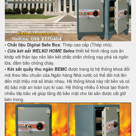
•
Chất liệu Digital Safe Box
: Thép cao cấp (Thép nhũ).
•
Cửa két sắt WELKO HOME Safes
thiết kế hình răng cưa ăn
khớp với thân tạo nên liên kết chắc chắn chống nạy phá và ngăn
lửa, đảm bảo chống cháy.
• Két sắt quầy thu ngân BEMC
được trang bị hệ thống khoá đổi
mã theo tiêu chuẩn của Ngân hàng Nhà nước có thể đổi mã lên
đến một triệu mã số khác nhau. Hệ thống khoá này rất bền và có
độ bảo mật an toàn cực kì cao. Hệ thống nhiều ổ khoá tạo thành
nhiều lớp bảo vệ giúp tăng độ bảo mật cho tài sản được cất giữ
bên trong.