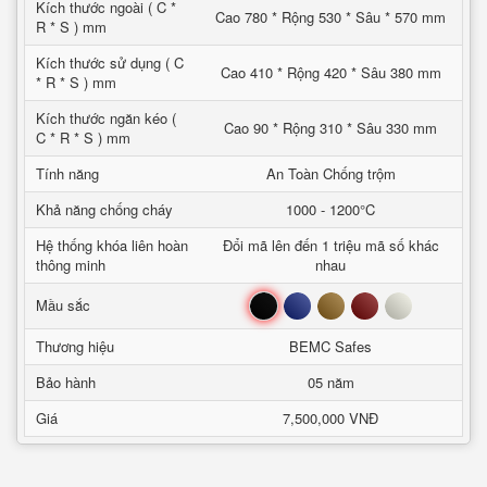
Kích thước ngoài ( C *
Cao 780 * Rộng 530 * Sâu * 570 mm
R * S ) mm
Kích thước sử dụng ( C
Cao 410 * Rộng 420 * Sâu 380 mm
* R * S ) mm
Kích thước ngăn kéo (
Cao 90 * Rộng 310 * Sâu 330 mm
C * R * S ) mm
Tính năng
An Toàn Chống trộm
Khả năng chống cháy
1000 - 1200°C
Hệ thống khóa liên hoàn
Đổi mã lên đến 1 triệu mã số khác
thông minh
nhau
Đen
Xanh
Nâu
Đỏ
Trắng
Mầu sắc
Thương hiệu
BEMC Safes
Bảo hành
05 năm
Giá
7,500,000 VNĐ