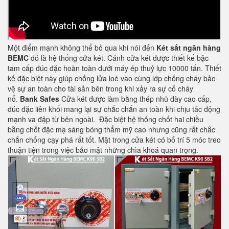
Một điểm mạnh không thể bỏ qua khi nói đến
Két sắt ngân hàng
BEMC
đó là hệ thống cửa két. Cánh cửa két được thiết kế bậc
tam cấp đúc đặc hoàn toàn dưới máy ép thuỷ lực 10000 tấn. Thiết
kế đặc biệt này giúp chống lửa loè vào cùng lớp chống cháy bảo
vệ sự an toàn cho tài sản bên trong khi xảy ra sự cố cháy
nổ.
Bank Safes
Cửa két được làm bằng thép nhũ dày cao cấp,
đúc đặc liên khối mang lại sự chắc chắn an toàn khi chịu tác động
mạnh va đập từ bên ngoài. Đặc biệt hệ thống chốt hai chiều
bằng chốt đặc mạ sáng bóng thẩm mỹ cao nhưng cũng rất chắc
chắn chống cạy phá rất tốt. Mặt trong cửa két có bố trí 5 móc treo
thuận tiện trong việc bảo mật những chìa khoá quan trọng.