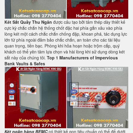
Két Sắt Quầy Thu Ngân
được cấu tạo bởi tấm thép dày thiết kế
cực kỳ chắc chắn hệ thống chốt đặc hai phía gắn xâu vào phía
lòng két một cách chắc chắn chống đập, khoan phá, tác dụng lực
lớn từ phía ngoài đảm bảo chắc chắn, an toàn cho các tài liệu
quan trọng, tiền bạc. Phòng khi hỏa hoạn hoặc trộm cắp, quý
khách có thể yên tâm lựa chọn và hài lòng khi sử dụng dòng két
sắt này của chúng tôi.
Top 1 Manufacturers of Impervious
Bank Vaults & Safes
Két ngân hàng BEMC
có thiết kế gọn tiêu chuẩn có thể để dưới