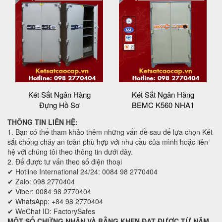
Két Sắt Ngân Hàng
Két Sắt Ngân Hàng
Đựng Hồ Sơ
BEMC K560 NHA1
THÔNG TIN LIÊN HỆ:
1. Bạn có thể tham khảo thêm những vấn đề sau để lựa chọn Két
sắt chống cháy an toàn phù hợp với nhu cầu của mình hoặc liên
hệ với chúng tôi theo thông tin dưới đây.
2. Để được tư vấn theo số điện thoại
✔ Hotline International 24/24: 0084 98 2770404
✔ Zalo: 098 2770404
✔ Viber: 0084 98 2770404
✔ WhatsApp: +84 98 2770404
✔ WeChat ID: FactorySafes
MỘT SỐ CHỨNG NHẬN VÀ BẰNG KHEN ĐẠT ĐƯỢC TỪ NĂM