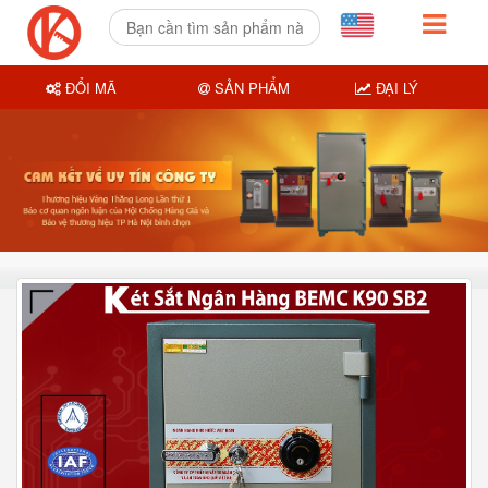
ĐỔI MÃ
SẢN PHẨM
ĐẠI LÝ