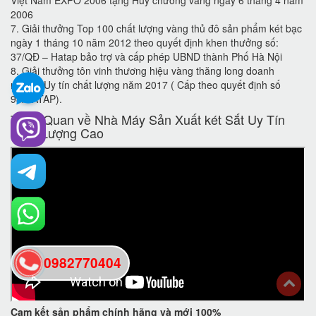
2006
7. Giải thưởng Top 100 chất lượng vàng thủ đô sản phẩm két bạc
ngày 1 tháng 10 năm 2012 theo quyết định khen thưởng số:
37/QĐ – Hatap bảo trợ và cấp phép UBND thành Phố Hà Nội
8. Giải thưởng tôn vinh thương hiệu vàng thăng long doanh
nghiệp Uy tín chất lượng năm 2017 ( Cấp theo quyết định số
98/HATAP).
Tổng Quan về Nhà Máy Sản Xuất két Sắt Uy Tín
Chất Lượng Cao
0982770404
back
Cam kết
sản phẩm chính hãng và mới 100%