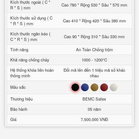
Kích thước ngoài ( C *
Cao 780 * Rộng 530 * Sâu * 570 mm
R * S ) mm
Kích thước sử dụng ( C
Cao 410 * Rộng 420 * Sâu 380 mm
* R * S ) mm
Kích thước ngăn kéo (
Cao 90 * Rộng 310 * Sâu 330 mm
C * R * S ) mm
Tính năng
An Toàn Chống trộm
Khả năng chống cháy
1000 - 1200°C
Hệ thống khóa liên hoàn
Đổi mã lên đến 1 triệu mã số khác
thông minh
nhau
Đen
Xanh
Nâu
Đỏ
Trắng
Mầu sắc
Thương hiệu
BEMC Safes
Bảo hành
05 năm
Giá
7,500,000 VNĐ