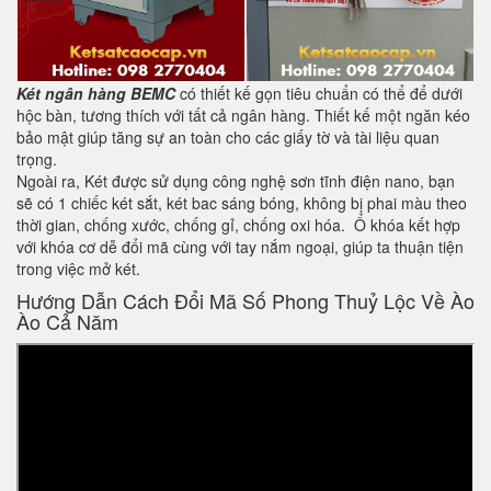
Két ngân hàng BEMC
có thiết kế gọn tiêu chuẩn có thể để dưới
hộc bàn, tương thích với tất cả ngân hàng. Thiết kế một ngăn kéo
bảo mật giúp tăng sự an toàn cho các giấy tờ và tài liệu quan
trọng.
Ngoài ra, Két được sử dụng công nghệ sơn tĩnh điện nano, bạn
sẽ có 1 chiếc két sắt, két bac sáng bóng, không bị phai màu theo
thời gian, chống xước, chống gỉ, chống oxi hóa. Ổ khóa kết hợp
với khóa cơ dễ đổi mã cùng với tay nắm ngoại, giúp ta thuận tiện
trong việc mở két.
Hướng Dẫn Cách Đổi Mã Số Phong Thuỷ Lộc Về Ào
Ào Cả Năm