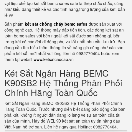
vật liệu chế tạo két sắt bemc safes safe là thép chắc chắc, cũng
như kiểu dáng thiết kế và các tính năng,trọng lượng của két, bản
lề vv
Sản phẩm
két sắt chống cháy bemc safes
được sản xuất với
công nghệ cao. Hệ thống máy dập tiên tiến. các dòng két sắt an
toàn bemc safes với bên ngoài két sắt được sơn chống gỉ. bên
trong két có các đợt di động phụ vụ tốt nhất nhu cầu lưu trữ. Bạn
đang cần tìm hiểu thêm thông tin về bảng giá cũng như các sản
phẩm két sắt mới nhất vui lòng liên hệ 0982770404 hoặc xem
thêm tại websit
www.ketsatcaocap.vn
Két Sắt Ngân Hàng BEMC
K90SB2 Hệ Thống Phân Phối
Chính Hãng Toàn Quốc
Két Sắt Ngân Hàng BEMC K90SB2 Hệ Thống Phân Phối Chính
Hãng Toàn Quốc. Trước những diễn biết đáng báo động của bạn
phá két, không ít người dân đang lo lắng về sự an toàn của tài
sản của mình. Hãy để WELKO két sắt an toàn uy tín hàng đầu
Việt Nam hỗ trợ bạn. Liên hệ ngay qua Hotline: 0982770404.