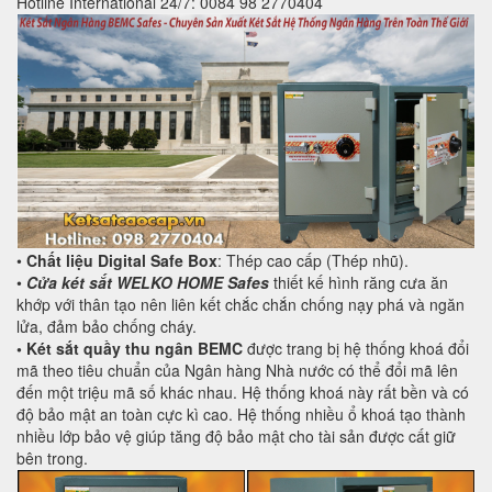
Hotline International 24/7: 0084 98 2770404
•
Chất liệu Digital Safe Box
: Thép cao cấp (Thép nhũ).
•
Cửa két sắt WELKO HOME Safes
thiết kế hình răng cưa ăn
khớp với thân tạo nên liên kết chắc chắn chống nạy phá và ngăn
lửa, đảm bảo chống cháy.
• Két sắt quầy thu ngân BEMC
được trang bị hệ thống khoá đổi
mã theo tiêu chuẩn của Ngân hàng Nhà nước có thể đổi mã lên
đến một triệu mã số khác nhau. Hệ thống khoá này rất bền và có
độ bảo mật an toàn cực kì cao. Hệ thống nhiều ổ khoá tạo thành
nhiều lớp bảo vệ giúp tăng độ bảo mật cho tài sản được cất giữ
bên trong.