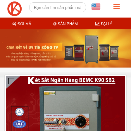
ĐỔI MÃ
SẢN PHẨM
ĐẠI LÝ