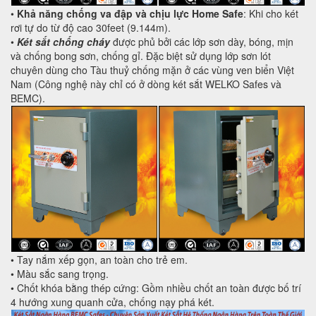
•
Khả năng chống va đập và chịu lực Home Safe
: Khi cho két
rơi tự do từ độ cao 30feet (9.144m).
•
Két sắt chống cháy
được phủ bởi các lớp sơn dày, bóng, mịn
và chống bong sơn, chống gỉ. Đặc biệt sử dụng lớp sơn lót
chuyên dùng cho Tàu thuỷ chống mặn ở các vùng ven biển Việt
Nam (Công nghệ này chỉ có ở dòng két sắt WELKO Safes và
BEMC).
• Tay nắm xếp gọn, an toàn cho trẻ em.
• Màu sắc sang trọng.
• Chốt khóa bằng thép cứng: Gồm nhiều chốt an toàn được bố trí
4 hướng xung quanh cửa, chống nạy phá két.