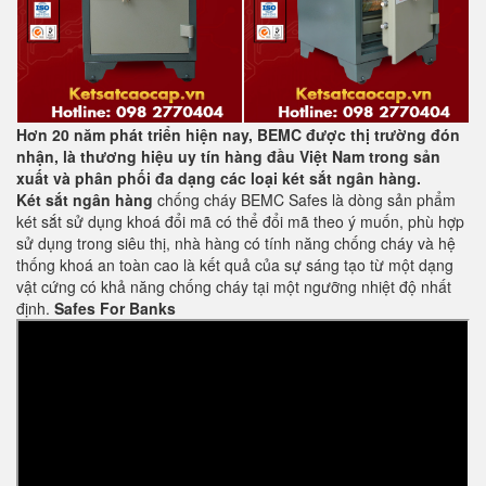
Hơn 20 năm phát triển hiện nay, BEMC được thị trường đón
nhận, là thương hiệu uy tín hàng đầu Việt Nam trong sản
xuất và phân phối đa dạng các loại két sắt ngân hàng.
Két sắt ngân hàng
chống cháy BEMC Safes là dòng sản phẩm
két sắt sử dụng khoá đổi mã có thể đổi mã theo ý muốn, phù hợp
sử dụng trong siêu thị, nhà hàng có tính năng chống cháy và hệ
thống khoá an toàn cao là kết quả của sự sáng tạo từ một dạng
vật cứng có khả năng chống cháy tại một ngưỡng nhiệt độ nhất
định.
Safes For Banks