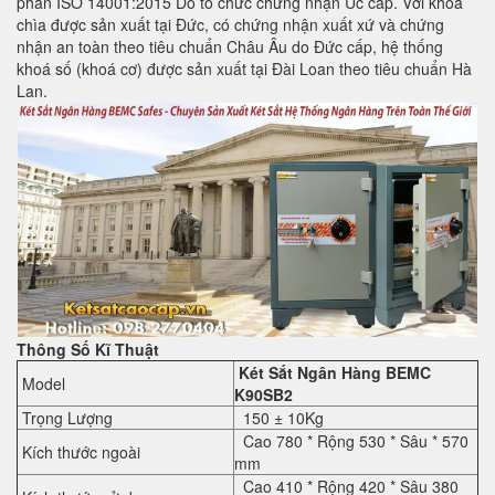
phẩn ISO 14001:2015 Do tổ chức chứng nhận Úc cấp. Với khóa
chìa được sản xuất tại Đức, có chứng nhận xuất xứ và chứng
nhận an toàn theo tiêu chuẩn Châu Âu do Đức cấp, hệ thống
khoá số (khoá cơ) được sản xuất tại Đài Loan theo tiêu chuẩn Hà
Lan.
Thông Số Kĩ Thuật
Két Sắt Ngân Hàng BEMC
Model
K90SB2
Trọng Lượng
150 ± 10Kg
Cao 780 * Rộng 530 * Sâu * 570
Kích thước ngoài
mm
Cao 410 * Rộng 420 * Sâu 380