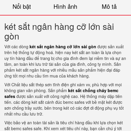
Nổi bật
Hình ảnh
Mô tả
két sắt ngân hàng cỡ lớn sài
gòn
Với các dòng
két sắt ngân hàng cỡ lớn sài gòn
được sản xuất
trên hệ thống tự động hoá. hiện nay két sắt an toàn là lựa chọn
uy tín hàng đầu để trang bị cho gia đình đem lại niềm tin và sự an
tâm, an toàn khi lưu trữ tài sản của gia đình, công ty mình. Sản
phẩm két sắt ngân hàng với nhiều mẫu sản phẩm hiện đại đáp
ứng tốt mọi nhu cầu tìm mua của khách hàng.
Với Chất liệu sắt thép sơn tĩnh điện ghi xám vv, phù hợp với mọi
không gian văn phòng. Sản phẩm
két sắt chống cháy bemc
safes
được sản xuất với công nghệ cao. Hệ thống máy dập tiên
tiến. các dòng két sắt cánh đúc bemc safes với bề mặt két được
sơn chống trầy xước. bên trong két có các đợt di động phụ vụ tốt
nhất nhu cầu lưu trữ.
Việc bảo vệ an toàn tài sản là tiêu chí hàng đầu khi lựa chọn két
sắt bemc safes safe. Khi xem xét tiêu chí này, bạn cần chú ý tới