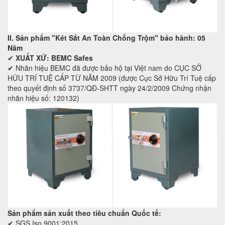
II. Sản phẩm "Két Sắt An Toàn Chống Trộm" bảo hành: 05
Năm
✔
XUẤT XỨ: BEMC Safes
✔ Nhãn hiệu BEMC đã được bảo hộ tại Việt nam do CỤC SỞ
HỮU TRÍ TUỆ CẤP TỪ NĂM 2009 (được Cục Sở Hữu Trí Tuệ cấp
theo quyết định số 3737/QĐ-SHTT ngày 24/2/2009 Chứng nhận
nhãn hiệu số: 120132)
Sản phẩm sản xuất theo tiêu chuẩn Quốc tế:
✔ SGS Iso 9001:2015