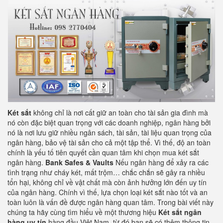
Két sắt
không chỉ là nơi cất giữ an toàn cho tài sản gia đình mà
nó còn đặc biệt quan trọng với các doanh nghiệp, ngân hàng bởi
nó là nơi lưu giữ nhiều ngân sách, tài sản, tài liệu quan trọng của
ngân hàng, bảo vệ tài sản cho cả một tập thể. Vì thế, độ an toàn
chính là yếu tố tiên quyết cần quan tâm khi chọn mua két sắt
ngân hàng.
Bank Safes & Vaults
Nếu ngân hàng để xảy ra các
tình trạng như cháy két, mất trộm… chắc chắn sẽ gây ra nhiều
tổn hại, không chỉ về vật chất mà còn ảnh hưởng lớn đến uy tín
của ngân hàng. Chính vì thế, lựa chọn loại két sắt nào tốt và an
toàn luôn là vấn đề được ngân hàng quan tâm. Trong bài viết này
chúng ta hãy cùng tìm hiểu về một thương hiệu
Két sắt ngân
hàng
uy tín
hàng đầu Việt Nam, từ đó bạn sẽ có thêm thông tin