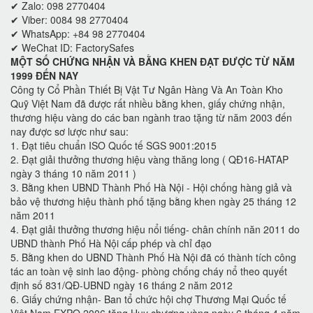
✔ Zalo: 098 2770404
✔ Viber: 0084 98 2770404
✔ WhatsApp: +84 98 2770404
✔ WeChat ID: FactorySafes
MỘT SỐ CHỨNG NHẬN VÀ BẰNG KHEN ĐẠT ĐƯỢC TỪ NĂM
1999 ĐẾN NAY
Công ty Cổ Phần Thiết Bị Vật Tư Ngân Hàng Và An Toàn Kho
Quỹ Việt Nam đã được rất nhiều bằng khen, giấy chứng nhận,
thương hiệu vàng do các ban ngành trao tặng từ năm 2003 đến
nay được sơ lược như sau:
1. Đạt tiêu chuẩn ISO Quốc tế SGS 9001:2015
2. Đạt giải thưởng thương hiệu vàng thăng long ( QĐ16-HATAP
ngày 3 tháng 10 năm 2011 )
3. Bằng khen UBND Thành Phố Hà Nội - Hội chống hàng giả và
bảo vệ thương hiệu thành phố tặng bằng khen ngày 25 tháng 12
năm 2011
4. Đạt giải thưởng thương hiệu nổi tiếng- chân chính năn 2011 do
UBND thành Phố Hà Nội cấp phép và chỉ đạo
5. Bằng khen do UBND Thành Phố Hà Nội đã có thành tích công
tác an toàn vệ sinh lao động- phòng chống cháy nổ theo quyết
định số 831/QĐ-UBND ngày 16 tháng 2 năm 2012
6. Giấy chứng nhận- Ban tổ chức hội chợ Thương Mại Quốc tế
Việt Nam EXPO 2006 tặng Huy chương vàng ngày 6 tháng 4 năm