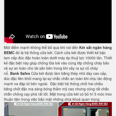
Một điểm mạnh không thể bỏ qua khi nói đến
Két sắt ngân hàng
BEMC
đó là hệ thống cửa két. Cánh cửa két được thiết kế bậc
tam cấp đúc đặc hoàn toàn dưới máy ép thuỷ lực 10000 tấn. Thiết
kế đặc biệt này giúp chống lửa loè vào cùng lớp chống cháy bảo
vệ sự an toàn cho tài sản bên trong khi xảy ra sự cố cháy
nổ.
Bank Safes
Cửa két được làm bằng thép nhũ dày cao cấp,
đúc đặc liên khối mang lại sự chắc chắn an toàn khi chịu tác động
mạnh va đập từ bên ngoài. Đặc biệt hệ thống chốt hai chiều
bằng chốt đặc mạ sáng bóng thẩm mỹ cao nhưng cũng rất chắc
chắn chống cạy phá rất tốt. Mặt trong cửa két có bố trí 5 móc treo
thuận tiện trong việc bảo mật những chìa khoá quan trọng.