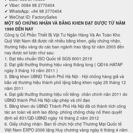
✔ Viber: 0084 98 2770404
✔ WhatsApp: +84 98 2770404
✔ WeChat ID: FactorySafes
MỘT SỐ CHỨNG NHẬN VÀ BẰNG KHEN ĐẠT ĐƯỢC TỪ NĂM
1999 ĐẾN NAY
Công ty Cổ Phần Thiết Bị Vật Tư Ngân Hàng Và An Toàn Kho
Quỹ Việt Nam đã được rất nhiều bằng khen, giấy chứng nhận,
thương hiệu vàng do các ban ngành trao tặng từ năm 2003 đến
nay được sơ lược như sau:
1. Đạt tiêu chuẩn ISO Quốc tế SGS 9001:2015
2. Đạt giải thưởng thương hiệu vàng thăng long ( QĐ16-HATAP
ngày 3 tháng 10 năm 2011 )
3. Bằng khen UBND Thành Phố Hà Nội - Hội chống hàng giả và
bảo vệ thương hiệu thành phố tặng bằng khen ngày 25 tháng 12
năm 2011
4. Đạt giải thưởng thương hiệu nổi tiếng- chân chính năn 2011 do
UBND thành Phố Hà Nội cấp phép và chỉ đạo
5. Bằng khen do UBND Thành Phố Hà Nội đã có thành tích công
tác an toàn vệ sinh lao động- phòng chống cháy nổ theo quyết
định số 831/QĐ-UBND ngày 16 tháng 2 năm 2012
6. Giấy chứng nhận- Ban tổ chức hội chợ Thương Mại Quốc tế
Việt Nam EXPO 2006 tặng Huy chương vàng ngày 6 tháng 4 năm