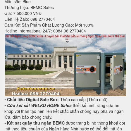
Mầu sắc: Blue
Thương hiệu: BEMC Safes
Giá: 7.500.000 VNĐ
Liên Hệ Zalo: 098 2770404
Cam Kết Sản Phẩm Chất Lượng Cao: Mới 100%
Hotline International 24/7: 0084 98 2770404
•
Chất liệu Digital Safe Box
: Thép cao cấp (Thép nhũ).
•
Cửa két sắt WELKO HOME Safes
thiết kế hình răng cưa ăn
khớp với thân tạo nên liên kết chắc chắn chống nạy phá và ngăn
lửa, đảm bảo chống cháy.
• Két sắt quầy thu ngân BEMC
được trang bị hệ thống khoá đổi
mã theo tiêu chuẩn của Ngân hàng Nhà nước có thể đổi mã lên