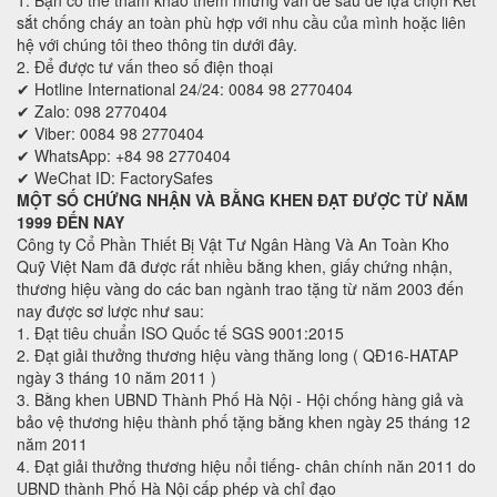
1. Bạn có thể tham khảo thêm những vấn đề sau để lựa chọn Két
sắt chống cháy an toàn phù hợp với nhu cầu của mình hoặc liên
hệ với chúng tôi theo thông tin dưới đây.
2. Để được tư vấn theo số điện thoại
✔ Hotline International 24/24: 0084 98 2770404
✔ Zalo: 098 2770404
✔ Viber: 0084 98 2770404
✔ WhatsApp: +84 98 2770404
✔ WeChat ID: FactorySafes
MỘT SỐ CHỨNG NHẬN VÀ BẰNG KHEN ĐẠT ĐƯỢC TỪ NĂM
1999 ĐẾN NAY
Công ty Cổ Phần Thiết Bị Vật Tư Ngân Hàng Và An Toàn Kho
Quỹ Việt Nam đã được rất nhiều bằng khen, giấy chứng nhận,
thương hiệu vàng do các ban ngành trao tặng từ năm 2003 đến
nay được sơ lược như sau:
1. Đạt tiêu chuẩn ISO Quốc tế SGS 9001:2015
2. Đạt giải thưởng thương hiệu vàng thăng long ( QĐ16-HATAP
ngày 3 tháng 10 năm 2011 )
3. Bằng khen UBND Thành Phố Hà Nội - Hội chống hàng giả và
bảo vệ thương hiệu thành phố tặng bằng khen ngày 25 tháng 12
năm 2011
4. Đạt giải thưởng thương hiệu nổi tiếng- chân chính năn 2011 do
UBND thành Phố Hà Nội cấp phép và chỉ đạo