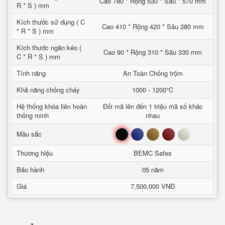
Cao 780 * Rộng 530 * Sâu * 570 mm
R * S ) mm
Kích thước sử dụng ( C
Cao 410 * Rộng 420 * Sâu 380 mm
* R * S ) mm
Kích thước ngăn kéo (
Cao 90 * Rộng 310 * Sâu 330 mm
C * R * S ) mm
Tính năng
An Toàn Chống trộm
Khả năng chống cháy
1000 - 1200°C
Hệ thống khóa liên hoàn
Đổi mã lên đến 1 triệu mã số khác
thông minh
nhau
Đen
Xanh
Nâu
Đỏ
Trắng
Mầu sắc
Thương hiệu
BEMC Safes
Bảo hành
05 năm
Giá
7,500,000 VNĐ