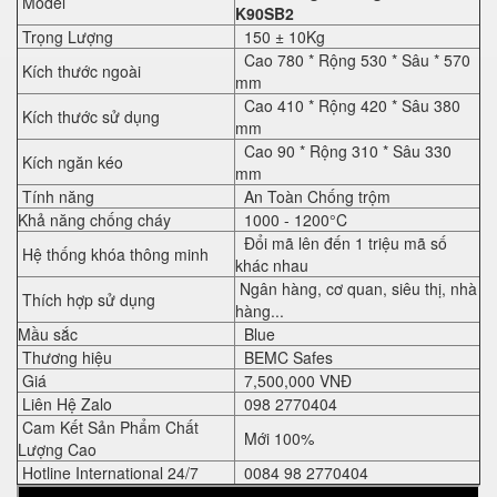
Model
K90SB2
Trọng Lượng
150 ± 10Kg
Cao 780 * Rộng 530 * Sâu * 570
Kích thước ngoài
mm
Cao 410 * Rộng 420 * Sâu 380
Kích thước sử dụng
mm
Cao 90 * Rộng 310 * Sâu 330
Kích ngăn kéo
mm
Tính năng
An Toàn Chống trộm
Khả năng chống cháy
1000 - 1200°C
Đổi mã lên đến 1 triệu mã số
Hệ thống khóa thông minh
khác nhau
Ngân hàng, cơ quan, siêu thị, nhà
Thích hợp sử dụng
hàng...
Mầu sắc
Blue
Thương hiệu
BEMC Safes
Giá
7,500,000 VNĐ
Liên Hệ Zalo
098 2770404
Cam Kết Sản Phẩm Chất
Mới 100%
Lượng Cao
Hotline International 24/7
0084 98 2770404