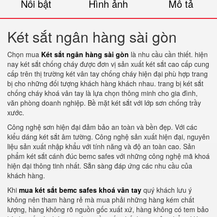
Nổi bật
Hình ảnh
Mô tả
Két sắt ngân hàng sài gòn
Chọn mua
Két sắt ngân hàng sài gòn
là nhu cầu cần thiết. hiện
nay két sắt chống cháy được đơn vị sản xuất két sắt cao cấp cung
cấp trên thị trường két vân tay chống cháy hiện đại phù hợp trang
bị cho những đối tượng khách hàng khách nhau. trang bị két sắt
chống cháy khoá vân tay là lựa chọn thông minh cho gia đình,
văn phòng doanh nghiệp. Bề mặt két sắt với lớp sơn chống trầy
xước.
Công nghệ sơn hiện đại đảm bảo an toàn và bền đẹp. Với các
kiểu dáng két sắt âm tường. Công nghệ sản xuất hiện đại, nguyên
liệu sản xuất nhập khẩu với tính năng và độ an toàn cao. Sản
phẩm két sắt cánh đúc bemc safes với những công nghệ mã khoá
hiện đại thông tinh nhất. Sẵn sàng đáp ứng các nhu cầu của
khách hàng.
Khi
mua két sắt bemc safes khoá vân tay
quý khách lưu ý
không nên tham hàng rẻ mà mua phải những hàng kém chất
lượng, hàng không rõ nguồn gốc xuất xứ, hàng không có tem bảo