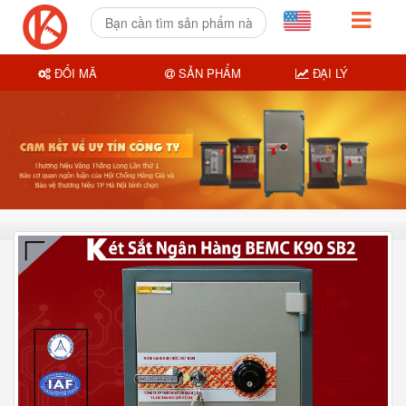
ĐỔI MÃ
SẢN PHẨM
ĐẠI LÝ