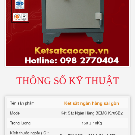
THÔNG SỐ KỸ THUẬT
Két sắt ngân hàng sài gòn
Tên sản phẩm
Model
Két Sắt Ngân Hàng BEMC K70SB2
Trọng lượng
150 ± 10Kg
Kích thước ngoài ( C *