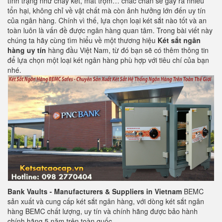
tình trạng như cháy két, mất trộm… chắc chắn sẽ gây ra nhiều
tổn hại, không chỉ về vật chất mà còn ảnh hưởng lớn đến uy tín
của ngân hàng. Chính vì thế, lựa chọn loại két sắt nào tốt và an
toàn luôn là vấn đề được ngân hàng quan tâm. Trong bài viết này
chúng ta hãy cùng tìm hiểu về một thương hiệu
Két sắt ngân
hàng
uy tín
hàng đầu Việt Nam, từ đó bạn sẽ có thêm thông tin
để lựa chọn một loại két ngân hàng phù hợp với tiêu chí của bạn
nhé.
Bank Vaults - Manufacturers & Suppliers in Vietnam
BEMC
sản xuất và cung cấp két sắt ngân hàng, với dòng két sắt ngân
hàng BEMC chất lượng, uy tín và chính hãng được bảo hành
chính hãng 5 năm trên toàn quốc
.