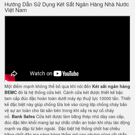
Hướng Dẫn Sử Dụng Két Sắt Ngân Hàng Nhà Nước
Việt Nam
Một điểm mạnh không thể bỏ qua khi nói đến
Két sắt ngân hàng
BEMC
đó là hệ thống cửa két. Cánh cửa két được thiết kế bậc
tam cấp đúc đặc hoàn toàn dưới máy ép thuỷ lực 10000 tấn. Thiết
kế đặc biệt này giúp chống lửa loè vào cùng lớp chống cháy bảo
vệ sự an toàn cho tài sản bên trong khi xảy ra sự cố cháy
nổ.
Bank Safes
Cửa két được làm bằng thép nhũ dày cao cấp,
đúc đặc liên khối mang lại sự chắc chắn an toàn khi chịu tác động
mạnh va đập từ bên ngoài. Đặc biệt hệ thống chốt hai chiều
bằng chốt đặc mạ sáng bóng thẩm mỹ cao nhưng cũng rất chắc