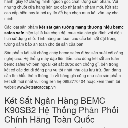
hành, giấy tờ chứng minh nguồn gốc chất lượng sản phẩm. Với
những chuỗi cửa hàng liên tục cập nhật sản phẩm mới. Két sắt
cao cấp hiện nay là nơi uy tín để bạn chọn mua két vân tay cho
mình.
Các loại sản phẩm
két sắt gắn tường mang thương hiệu bemc
safes safe
hiện tại là lựa chọn đặt mua của các gia đình với diện
tích sử dụng nhỏ. Tính năng an toàn cao cấp két sắt đặt trong
tường đảm bảo an toàn cho tài sản của bạn.
Sản phẩm két sắt chống cháy bemc safes được sản xuất với công
nghệ cao. Hệ thống máy dập tiên tiến. các dòng két sắt an toàn
bemc safes với bên ngoài két sắt được sơn chống gỉ. bên trong
két có các đợt di động phụ vụ tốt nhất nhu cầu lưu trữ. Bạn đang
cần tìm hiểu thêm thông tin về bảng giá cũng như các sản phẩm
két sắt mới nhất vui lòng liên hệ 0982770404 hoặc xem thêm tại
websit
www.ketsatcaocap.vn
Két Sắt Ngân Hàng BEMC
K90SB2 Hệ Thống Phân Phối
Chính Hãng Toàn Quốc