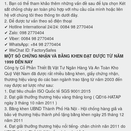
1. Bạn có thể tham khảo thêm những vấn đề sau để lựa chọn Két
sắt chống cháy an toàn phù hợp với nhu cầu của mình hoặc liên
hệ với chúng tôi theo thông tin dưới đây.
2. Để được tư vấn theo số điện thoại
✔ Hotline International 24/24: 0084 98 2770404
✔ Zalo: 098 2770404
✔ Viber: 0084 98 2770404
✔ WhatsApp: +84 98 2770404
✔ WeChat ID: FactorySafes
MỘT SỐ CHỨNG NHẬN VÀ BẰNG KHEN ĐẠT ĐƯỢC TỪ NĂM
1999 ĐẾN NAY
Công ty Cổ Phần Thiết Bị Vật Tư Ngân Hàng Và An Toàn Kho
Quỹ Việt Nam đã được rất nhiều bằng khen, giấy chứng nhận,
thương hiệu vàng do các ban ngành trao tặng từ năm 2003 đến
nay được sơ lược như sau:
1. Đạt tiêu chuẩn ISO Quốc tế SGS 9001:2015
2. Đạt giải thưởng thương hiệu vàng thăng long ( QĐ16-HATAP
ngày 3 tháng 10 năm 2011 )
3. Bằng khen UBND Thành Phố Hà Nội - Hội chống hàng giả và
bảo vệ thương hiệu thành phố tặng bằng khen ngày 25 tháng 12
năm 2011
4. Đạt giải thưởng thương hiệu nổi tiếng- chân chính năn 2011 do