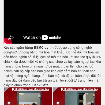
Két sắt ngân hàng BEMC uy tín
được áp dụng công nghệ
đóng/mở tự động bằng mã hóa mật khẩu, Có thể đổi mã hóa lên
đến hàng nghìn số, tỉ lệ lệch số mở mã hóa két sắt kho quỹ là 0%,
chìa khóa được thiết kế chống sao chép và tay cầm ngoại tạo khả
năng chống trộm phá ngay từ bề mặt, thuận tiện cho việc bổ
nhiệm cán bộ cấp cao bàn giao kho quỹ đảm bảo an toàn cho
mọi hệ thống ngân hàng, tính bảo mật và độ an toàn được đặt lên
hàng đầu để đảm bảo lưu trữ an toàn tuyệt đối tư trang, tiền mặt,
giấy tờ quan trọng.
Bank Safe