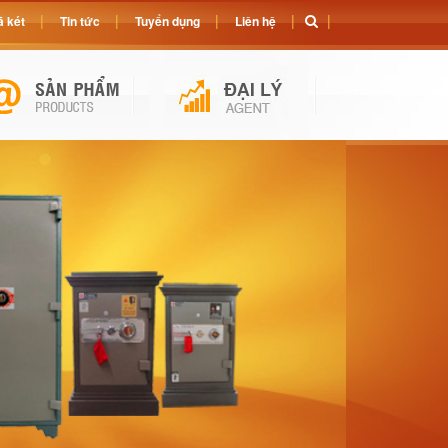
 két
Tin tức
Tuyển dụng
Liên hệ