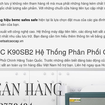
ch lưu ý không nên tham hàng rẻ mà mua phải những hàng kém chất l
c chất lượng sản phẩm. Với những chuỗi cửa hàng liên tục cập nhật sả
g hiệu bemc safes safe
hiện tại là lựa chọn đặt mua của các gia đìn
 sản của bạn.
ất với công nghệ cao. Hệ thống máy dập tiên tiến. các dòng két sắt 
ốt nhất nhu cầu lưu trữ. Bạn đang cần tìm hiểu thêm thông tin về bảng 
etsatcaocap.vn
C K90SB2 Hệ Thống Phân Phối 
i Chính Hãng Toàn Quốc. Trước những diễn biết đáng báo động của b
 sắt an toàn uy tín hàng đầu Việt Nam hỗ trợ bạn. Liên hệ ngay qua H