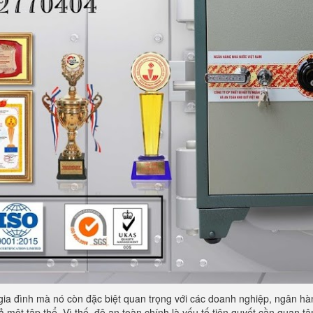
 gia đình mà nó còn đặc biệt quan trọng với các doanh nghiệp, ngân hàng
ả một tập thể. Vì thế, độ an toàn chính là yếu tố tiên quyết cần quan 