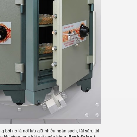
 bởi nó là nơi lưu giữ nhiều ngân sách, tài sản, tài
tâm khi chọn mua két sắt ngân hàng.
Bank Safes &