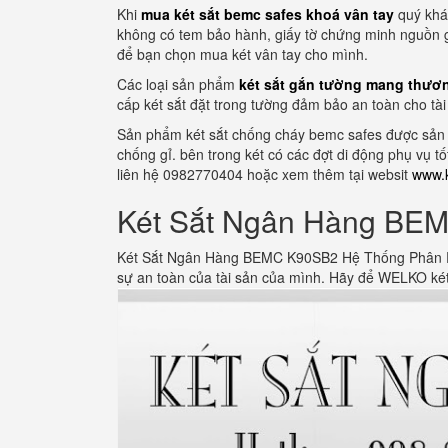
Khi
mua két sắt bemc safes khoá vân tay
quý khá
không có tem bảo hành, giấy tờ chứng minh nguồn gố
để bạn chọn mua két vân tay cho mình.
Các loại sản phẩm
két sắt gắn tường mang thươn
cấp két sắt đặt trong tường đảm bảo an toàn cho tài
Sản phẩm két sắt chống cháy bemc safes được sản xu
chống gỉ. bên trong két có các đợt di động phụ vụ t
liên hệ 0982770404 hoặc xem thêm tại websit
www.k
Két Sắt Ngân Hàng BEM
Két Sắt Ngân Hàng BEMC K90SB2 Hệ Thống Phân Phố
sự an toàn của tài sản của mình. Hãy để WELKO két