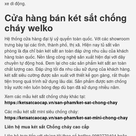
xe di động.
Cửa hàng bán két sắt chống
cháy welko
Hệ thống cửa hàng đại lý uỷ quyển toàn quốc. Với các showroom
trưng bày tại các tỉnh, thành phố, thị xã. HIện nay tủ sắt văn
phòng là địa chỉ bán két sắt an toàn đáp ứng nhu cầu của khách
hàng toàn quốc. Nền tảng công nghệ sản xuất hiện đại với dây
chuyền tự động hoá. Đem lại cho các sản phẩm két sắt an toàn
chất lượng cao. Đáp ứng tối đa nhu cầu sử dụng của khách hàng.
két sắt siêu cường được sản xuất với thiết kế gọn gàng, rất thuận
tiện trong quá trình sử dụng lâu dài. Sản phẩm được sơn chống
trầy xước nên luôn bóng đẹp dù bạn đã sử dụng nhiều năm.
Xem các mẫu két sắt chống cháy khác tại:
https://ketsatcaocap.vn/san-pham/ket-sat-chong-chay
Các mẫu két sắt mini siêu chống cháy:
https://ketsatcaocap.vn/san-pham/ket-sat-mini-chong-chay
Liên hệ mua két sắt Chống cháy cao cấp
Liên hệ trực tiếp với chúng tôi theo số hotline 0982770404 hoặc