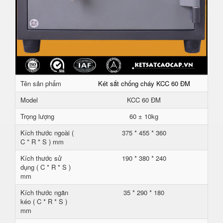
Tên sản phẩm
Két sắt chống cháy KCC 60 ĐM
Model
KCC 60 ĐM
Trọng lượng
60 ± 10kg
Kích thước ngoài (
375 * 455 * 360
C * R * S ) mm
Kích thước sử
190 * 380 * 240
dụng ( C * R * S )
mm
Kích thước ngăn
35 * 290 * 180
kéo ( C * R * S )
mm