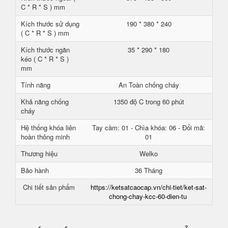
C * R * S ) mm
Kích thước sử dụng
190 * 380 * 240
( C * R * S ) mm
Kích thước ngăn
35 * 290 * 180
kéo ( C * R * S )
mm
Tính năng
An Toàn chống cháy
Khả năng chống
1350 độ C trong 60 phút
cháy
Hệ thống khóa liên
Tay cầm: 01 - Chìa khóa: 06 - Đổi mã:
hoàn thông minh
01
Thương hiệu
Welko
Bảo hành
36 Tháng
Chi tiết sản phẩm
https://ketsatcaocap.vn/chi-tiet/ket-sat-
chong-chay-kcc-60-dien-tu