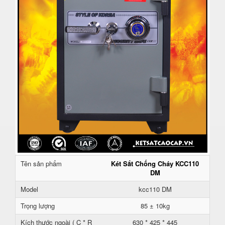
Tên sản phẩm
Két Sắt Chống Cháy KCC110
DM
Model
kcc110 DM
Trọng lượng
85 ± 10kg
Kích thước ngoài ( C * R
630 * 425 * 445