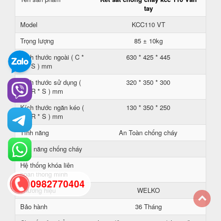
tay
Model
KCC110 VT
Trọng lượng
85 ± 10kg
Kích thước ngoài ( C *
630 * 425 * 445
R * S ) mm
Kích thước sử dụng (
320 * 350 * 300
C * R * S ) mm
Kích thước ngăn kéo (
130 * 350 * 250
C * R * S ) mm
Tính năng
An Toàn chống cháy
Khả năng chống cháy
Hệ thống khóa liên
hoàn thông minh
0982770404
Thương hiệu
WELKO
Bảo hành
36 Tháng
back