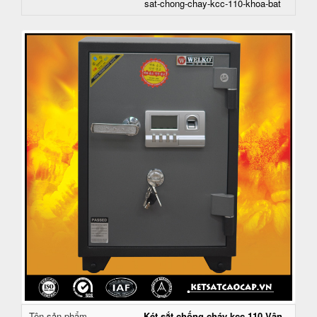
sat-chong-chay-kcc-110-khoa-bat
Tên sản phẩm
Két sắt chống cháy kcc 110 Vân