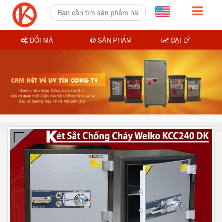
ĐỔI MÃ
SẢN PHẨM
ĐẠI LÝ