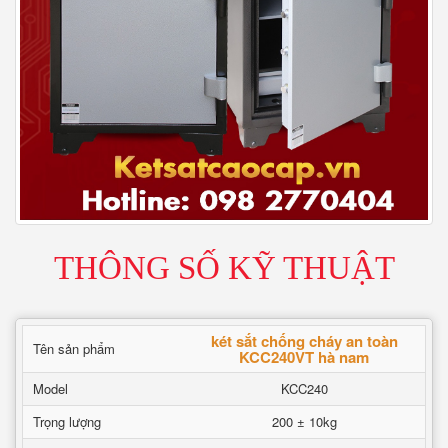
THÔNG SỐ KỸ THUẬT
két sắt chống cháy an toàn
Tên sản phẩm
KCC240VT hà nam
Model
KCC240
Trọng lượng
200 ± 10kg