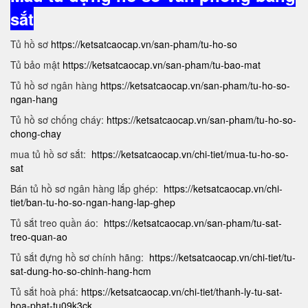
sắt
Tủ hồ sơ
https://ketsatcaocap.vn/san-pham/tu-ho-so
Tủ bảo mật
https://ketsatcaocap.vn/san-pham/tu-bao-mat
Tủ hồ sơ ngân hàng
https://ketsatcaocap.vn/san-pham/tu-ho-so-
ngan-hang
Tủ hồ sơ chống cháy:
https://ketsatcaocap.vn/san-pham/tu-ho-so-
chong-chay
mua tủ hồ sơ sắt:
https://ketsatcaocap.vn/chi-tiet/mua-tu-ho-so-
sat
Bán tủ hồ sơ ngân hàng lắp ghép:
https://ketsatcaocap.vn/chi-
tiet/ban-tu-ho-so-ngan-hang-lap-ghep
Tủ sắt treo quần áo:
https://ketsatcaocap.vn/san-pham/tu-sat-
treo-quan-ao
Tủ sắt đựng hồ sơ chính hãng:
https://ketsatcaocap.vn/chi-tiet/tu-
sat-dung-ho-so-chinh-hang-hcm
Tủ sắt hoà phá:
https://ketsatcaocap.vn/chi-tiet/thanh-ly-tu-sat-
hoa-phat-tu09k3ck