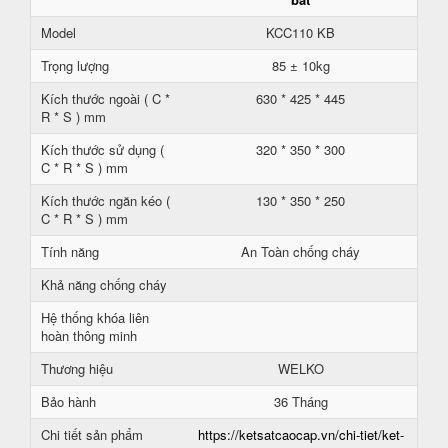
Model
KCC110 KB
Trọng lượng
85 ± 10kg
Kích thước ngoài ( C *
630 * 425 * 445
R * S ) mm
Kích thước sử dụng (
320 * 350 * 300
C * R * S ) mm
Kích thước ngăn kéo (
130 * 350 * 250
C * R * S ) mm
Tính năng
An Toàn chống cháy
Khả năng chống cháy
Hệ thống khóa liên
hoàn thông minh
Thương hiệu
WELKO
Bảo hành
36 Tháng
Chi tiết sản phẩm
https://ketsatcaocap.vn/chi-tiet/ket-