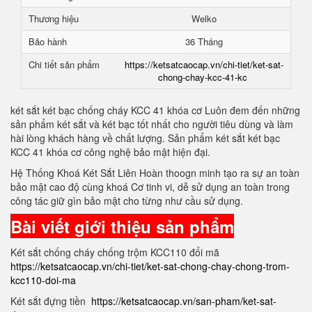
Thương hiệu
Welko
Bảo hành
36 Tháng
Chi tiết sản phẩm
https://ketsatcaocap.vn/chi-tiet/ket-sat-
chong-chay-kcc-41-kc
két sắt két bạc chống cháy KCC 41 khóa cơ Luôn đem đến những
sản phẩm két sắt và két bạc tốt nhất cho người tiêu dùng và làm
hài lòng khách hàng về chất lượng. Sản phẩm két sắt két bạc
KCC 41 khóa cơ công nghệ bảo mật hiện đại.
Hệ Thống Khoá Két Sắt Liên Hoàn thoogn minh tạo ra sự an toàn
bảo mật cao độ cùng khoá Cơ tinh vi, dễ sử dụng an toàn trong
công tác giữ gìn bảo mật cho từng như cầu sử dụng.
Bài viết giới thiệu sản phẩm
Két sắt chống cháy chống trộm KCC110 đổi mã
https://ketsatcaocap.vn/chi-tiet/ket-sat-chong-chay-chong-trom-
kcc110-doi-ma
Két sắt đựng tiền
https://ketsatcaocap.vn/san-pham/ket-sat-