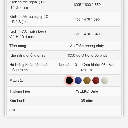
Kích thước ngoài ( C *
1205 * 600 * 550
R * S ) mm
Kích thước sử dụng ( C
730 * 470 * 390
* R * S ) mm
Kích thước ngăn kéo (
230 * 470 * 340
C * R * S ) mm
Tính năng
An Toàn chống cháy
Khả năng chống cháy
1350 độ C trong 60 phút
Hệ thống khóa liên hoàn
Tay cầm: 01 - Chìa khóa: 06 - Vân
thông minh
tay: 01
Đen
Xanh
Nâu
Đỏ
Trắng
Mầu sắc
Thương hiệu
WELKO Safe
Bảo hành
05 năm
Giá