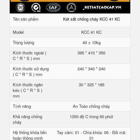
Tên sản phẩm
Két sắt chống cháy KCC 41 KC
Model
KCC 41 KC
Trọng lượng
40 ± 10kg
Kích thước ngoài (
395 * 410 * 350
C * R * S ) mm
Kích thước sử dụng
240 * 340 * 240
( C * R * S ) mm
Kích thước ngăn
30 * 325 * 185
kéo ( C * R * S )
mm
Tính năng
An Toàn chống cháy
Khả năng chống
1350 độ C trong 60 phút
cháy
Hệ thống khóa liên
Tay cầm: 01 - Chìa khóa: 06 - Đổi mã:
hoàn thông minh
01