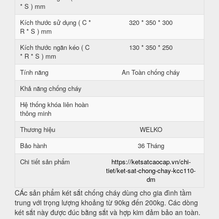
* S ) mm
Kích thước sử dụng ( C *
320 * 350 * 300
R * S ) mm
Kích thước ngăn kéo ( C
130 * 350 * 250
* R * S ) mm
Tính năng
An Toàn chống cháy
Khả năng chống cháy
Hệ thống khóa liên hoàn
thông minh
Thương hiệu
WELKO
Bảo hành
36 Tháng
Chi tiết sản phẩm
https://ketsatcaocap.vn/chi-
tiet/ket-sat-chong-chay-kcc110-
dm
CÁc sản phẩm két sắt chống cháy dùng cho gia đình tầm
trung với trọng lượng khoảng từ 90kg đến 200kg. Các dòng
két sắt này được đúc bằng sắt và hợp kim đảm bảo an toàn.