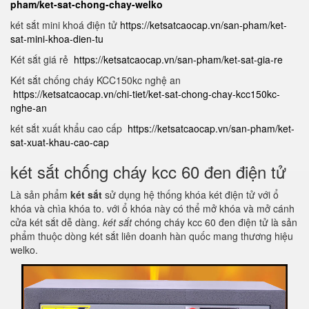
pham/ket-sat-chong-chay-welko
két sắt mini khoá điện tử
https://ketsatcaocap.vn/san-pham/ket-
sat-mini-khoa-dien-tu
Két sắt giá rẻ
https://ketsatcaocap.vn/san-pham/ket-sat-gia-re
Két sắt chống cháy KCC150kc nghệ an
https://ketsatcaocap.vn/chi-tiet/ket-sat-chong-chay-kcc150kc-
nghe-an
két sắt xuất khẩu cao cấp
https://ketsatcaocap.vn/san-pham/ket-
sat-xuat-khau-cao-cap
két sắt chống cháy kcc 60 đen điện tử
Là sản phẩm
két sắt
sử dụng hệ thống khóa két điện tử với ổ
khóa và chìa khóa to. với ổ khóa này có thể mở khóa và mở cánh
cửa két sắt dễ dàng.
két sắt
chóng cháy kcc 60 đen điện tử là sản
phẩm thuộc dòng két sắt liên doanh hàn quốc mang thương hiệu
welko.