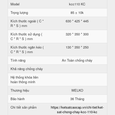
Model
kcc110 KC
Trọng lượng
85 ± 10k
Kích thước ngoài ( C *
630 * 425 * 445
R * S ) mm
Kích thước sử dụng (
320 * 350 * 300
C * R * S ) mm
Kích thước ngăn kéo (
130 * 350 * 250
C * R * S ) mm
Tính năng
An Toàn chống cháy
Khả năng chống cháy
Hệ thống khóa liên
hoàn thông minh
Thương hiệu
WELKO
Bảo hành
36 Tháng
Chi tiết sản phẩm
https://ketsatcaocap.vn/chi-tiet/ket-
sat-chong-chay-kcc-110-kc