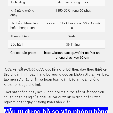
Tính năng
An Toàn chống cháy
Khả năng chống
1350 độ C trong 60 phút
cháy
Hệ thống khóa liên
Tay cầm: 01 - Chìa khóa: 06 - Đổi mã:
hoàn thông minh
01
Thương hiệu
Welko
Bảo hành
36 Tháng
Chi tiết sản phẩm
https://ketsatcaocap.vn/chi-tiet/ket-sat-
chong-chay-kcc-60-dm
Cửa két sắt
KCC60
được đúc liền khối bởi thép dày theo thiết kế
tiêu chuẩn hình bậc thang bo vuông góc ăn khớp với thân két bạc.
tạo nên sự chắc chắn và hoàn toàn đảm bảo an toàn chống
khoan phá đục cho két.
Két sắt chống cháy kcc60 đen đổi mã được sản xuất theo tiêu
chuẩn ngân hàng của châu âu và được kiểm định chất lượng
nghiêm ngặt ngay từ trong khâu sản xuất.
Mẫu tủ đựng hồ sơ văn phòng bằng