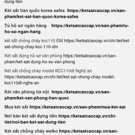
dung-tien
Két sắt hàn quốc korea safes
https://ketsatcaocap.vn/san-
pham/ket-sat-han-quoc-korea-safes
Tủ hồ sơ ngân hàng
https://ketsatcaocap.vn/san-pham/tu-
ho-so-ngan-hang
két sắt chống cháy kcc110 ĐM
https://ketsatcaocap.vn/chi-tiet/ket-
sat-chong-chay-kcc-110-dm
Két sắt đựng hồ sơ văn phòng
https://ketsatcaocap.vn/san-
pham/ket-sat-dung-ho-so-van-phong
Két sắt chống cháy model KCC110dt Nghệ an
https://ketsatcaocap.vn/chi-tiet/ket-sat-chong-chay-model-
kcc110dt-nghe-an
Két văn phòng hà nội
https://ketsatcaocap.vn/san-
pham/ket-van-phong-han-quoc
Mua két sắt
https://ketsatcaocap.vn/san-pham/mua-ket-sat
Nơi bán két sắt đựng tiền
https://ketsatcaocap.vn/chi-
tiet/noi-ban-ket-sat-dung-tien
Két sắt chống cháy welko
https://ketsatcaocap.vn/san-