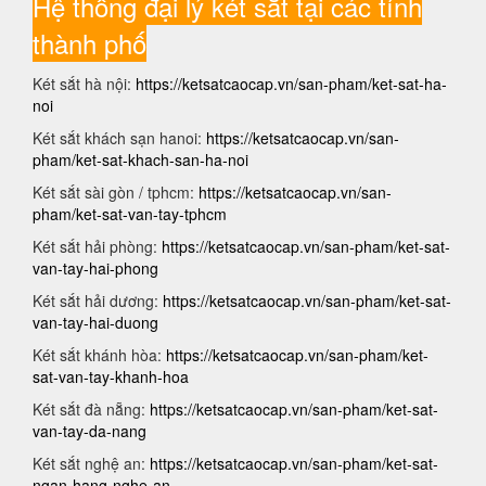
Hệ thống đại lý két sắt tại các tỉnh
thành phố
Két sắt hà nội:
https://ketsatcaocap.vn/san-pham/ket-sat-ha-
noi
Két sắt khách sạn hanoi:
https://ketsatcaocap.vn/san-
pham/ket-sat-khach-san-ha-noi
Két sắt sài gòn / tphcm:
https://ketsatcaocap.vn/san-
pham/ket-sat-van-tay-tphcm
Két sắt hải phòng:
https://ketsatcaocap.vn/san-pham/ket-sat-
van-tay-hai-phong
Két sắt hải dương:
https://ketsatcaocap.vn/san-pham/ket-sat-
van-tay-hai-duong
Két sắt khánh hòa:
https://ketsatcaocap.vn/san-pham/ket-
sat-van-tay-khanh-hoa
Két sắt đà nẵng:
https://ketsatcaocap.vn/san-pham/ket-sat-
van-tay-da-nang
Két sắt nghệ an:
https://ketsatcaocap.vn/san-pham/ket-sat-
ngan-hang-nghe-an