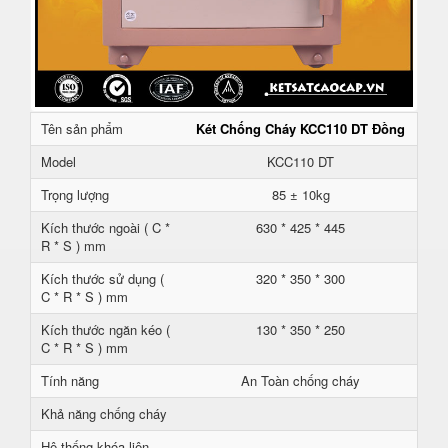
Tên sản phẩm
Két Chống Cháy KCC110 DT Đồng
Model
KCC110 DT
Trọng lượng
85 ± 10kg
Kích thước ngoài ( C *
630 * 425 * 445
R * S ) mm
Kích thước sử dụng (
320 * 350 * 300
C * R * S ) mm
Kích thước ngăn kéo (
130 * 350 * 250
C * R * S ) mm
Tính năng
An Toàn chống cháy
Khả năng chống cháy
Hệ thống khóa liên