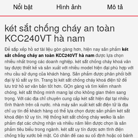
Nổi bật
Hình ảnh
Mô tả
két sắt chống cháy an toàn
KCC240VT hà nam
Để sắp xếp hồ sơ tài liệu gòn gàng hơn, hiện nay sản phẩm
két
sắt chống cháy an toàn KCC240VT hà nam
được lựa chọn
nhiều nhất trong các doanh nghiệp. két sắt chống cháy khoá vân
tay được thiết kế và sản xuất với nhiều model hiện đại phù hợp với
nhu cầu sử dụng của khách hàng. Sản phẩm được phân phối bởi
đại lý tủ sắt uy tín. Trang bị két sắt chống cháy khoá điện tử để
lưu trữ hồ sơ văn bản tốt hơn. GỌn gàng và tìm kiếm nhanh
chóng. két sắt thông minh mang lại cho không gian thêm sang
trọng. Với các địa chỉ chuyên cung cấp két sắt hiện đại tại nhiều
tỉnh thành trên cả nước. nhà máy sản xuất két sắt điện tử là địa
chỉ uy tín để khách hàng có thể lựa chọn được sản phẩm két sắt
khoá điện tử uy tín. Hệ thống két sắt chống cháy welko là sản
phẩm đạt các chứng nhận và nhiều năm liền được chọn là sản
phẩm tiêu biểu trong ngành. két sắt uy tín được sơn tĩnh điện
chống trầy xước bề mặt. Có chân đế cao su cố định hoặc có bánh