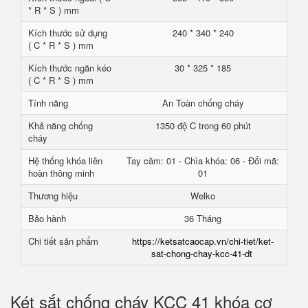
* R * S ) mm
Kích thước sử dụng
240 * 340 * 240
( C * R * S ) mm
Kích thước ngăn kéo
30 * 325 * 185
( C * R * S ) mm
Tính năng
An Toàn chống cháy
Khả năng chống
1350 độ C trong 60 phút
cháy
Hệ thống khóa liên
Tay cầm: 01 - Chìa khóa: 06 - Đổi mã:
hoàn thông minh
01
Thương hiệu
Welko
Bảo hành
36 Tháng
Chi tiết sản phẩm
https://ketsatcaocap.vn/chi-tiet/ket-
sat-chong-chay-kcc-41-dt
Két sắt chống cháy KCC 41 khóa cơ