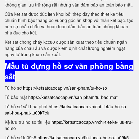
không gian lưu trữ rộng rãi nhưng vẫn đảm bảo an toàn bảo mật.
Cửa két sắt được đúc liền khối bởi thép dày theo thiết kế tiêu
chuẩn hình bậc thang bo vuông góc ăn khớp với thân két bạc. tạo
nên sự chắc chắn và hoàn toàn đảm bảo an toàn chống khoan
phá đục cho két.
Két sắt chống cháy kcc80 được sản xuất theo tiêu chuẩn ngân
hàng của châu âu và được kiểm định chất lượng nghiêm ngặt
ngay từ trong khâu sản xuất.
Mẫu tủ đựng hồ sơ văn phòng bằng
sắt
Tủ hồ sơ
https://ketsatcaocap.vn/san-pham/tu-ho-so
Tủ bảo mật
https://ketsatcaocap.vn/san-pham/tu-bao-mat
Tủ hồ sơ sắt hoà phát
https://ketsatcaocap.vn/chi-tiet/tu-ho-so-
sat-hoa-phat-tu09k7ck
Kệ lưu trữ hồ sơ tài liệu
https://ketsatcaocap.vn/chi-tiet/ke-luu-tru-
ho-so
Tủ hồ sơ tu09k5
https://ketsatcaocap.vn/tin-tuc/tu-ho-so-tu09k5