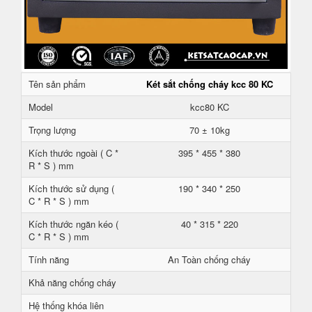
Tên sản phẩm
Két sắt chống cháy kcc 80 KC
Model
kcc80 KC
Trọng lượng
70 ± 10kg
Kích thước ngoài ( C *
395 * 455 * 380
R * S ) mm
Kích thước sử dụng (
190 * 340 * 250
C * R * S ) mm
Kích thước ngăn kéo (
40 * 315 * 220
C * R * S ) mm
Tính năng
An Toàn chống cháy
Khả năng chống cháy
Hệ thống khóa liên