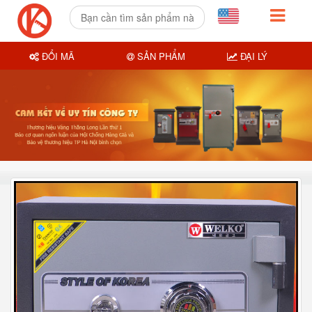
ĐỔI MÃ
SẢN PHẨM
ĐẠI LÝ