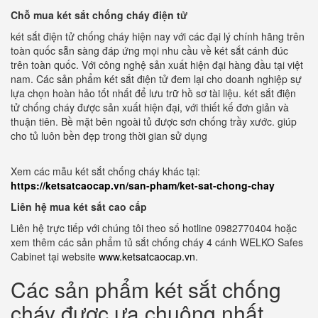
Chỗ mua két sắt chống cháy điện tử
két sắt điện tử chống cháy hiện nay với các đại lý chính hãng trên
toàn quốc sẵn sàng đáp ứng mọi nhu cầu về két sắt cánh đúc
trên toàn quốc. Với công nghệ sản xuất hiện đại hàng đầu tại việt
nam. Các sản phẩm két sắt điện tử đem lại cho doanh nghiệp sự
lựa chọn hoàn hảo tốt nhất để lưu trữ hồ sơ tài liệu. két sắt điện
tử chống cháy được sản xuất hiện đại, với thiết kế đơn giản và
thuận tiên. Bề mặt bên ngoài tủ được sơn chống trầy xước. giúp
cho tủ luôn bền đẹp trong thời gian sử dụng
Xem các mẫu két sắt chống cháy khác tại:
https://ketsatcaocap.vn/san-pham/ket-sat-chong-chay
Liên hệ mua két sắt cao cấp
Liên hệ trực tiếp với chúng tôi theo số hotline 0982770404 hoặc
xem thêm các sản phẩm tủ sắt chống cháy 4 cánh WELKO Safes
Cabinet tại website
www.ketsatcaocap.vn
.
Các sản phẩm két sắt chống
cháy được ưa chuộng nhất