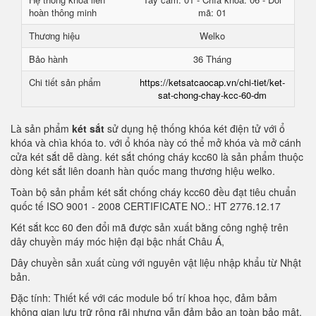
hoàn thông minh
mã: 01
Thương hiệu
Welko
Bảo hành
36 Tháng
Chi tiết sản phẩm
https://ketsatcaocap.vn/chi-tiet/ket-
sat-chong-chay-kcc-60-dm
Là sản phẩm
két sắt
sử dụng hệ thống khóa két điện tử với ổ
khóa và chìa khóa to. với ổ khóa này có thể mở khóa và mở cánh
cửa két sắt dễ dàng. két sắt chóng cháy kcc60 là sản phẩm thuộc
dòng két sắt liên doanh hàn quốc mang thương hiệu welko.
Toàn bộ sản phẩm két sắt chống cháy kcc60 đều đạt tiêu chuẩn
quốc tế ISO 9001 - 2008 CERTIFICATE NO.: HT 2776.12.17
Két sắt kcc 60 đen đổi mã được sản xuất bằng công nghệ trên
dây chuyền máy móc hiện đại bậc nhất Châu Á,
Dây chuyền sản xuất cùng với nguyên vật liệu nhập khẩu từ Nhật
bản.
Đặc tính: Thiết kế với các module bố trí khoa học, đảm bảm
không gian lưu trữ rộng rãi nhưng vẫn đảm bảo an toàn bảo mật.