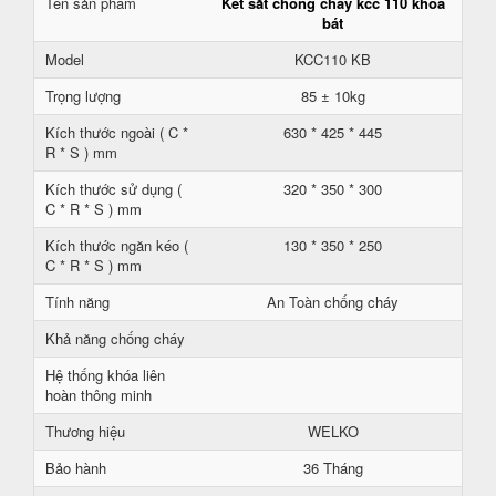
Tên sản phẩm
Két sắt chống cháy kcc 110 khoá
bát
Model
KCC110 KB
Trọng lượng
85 ± 10kg
Kích thước ngoài ( C *
630 * 425 * 445
R * S ) mm
Kích thước sử dụng (
320 * 350 * 300
C * R * S ) mm
Kích thước ngăn kéo (
130 * 350 * 250
C * R * S ) mm
Tính năng
An Toàn chống cháy
Khả năng chống cháy
Hệ thống khóa liên
hoàn thông minh
Thương hiệu
WELKO
Bảo hành
36 Tháng