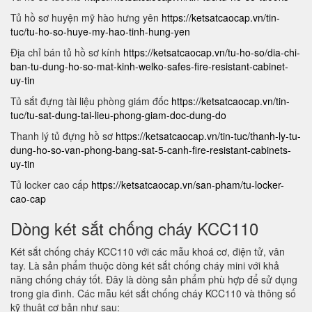
Tủ hồ sơ huyện mỹ hào hưng yên
https://ketsatcaocap.vn/tin-
tuc/tu-ho-so-huye-my-hao-tinh-hung-yen
Địa chỉ bán tủ hồ sơ kính
https://ketsatcaocap.vn/tu-ho-so/dia-chi-
ban-tu-dung-ho-so-mat-kinh-welko-safes-fire-resistant-cabinet-
uy-tin
Tủ sắt đựng tài liệu phòng giám đốc
https://ketsatcaocap.vn/tin-
tuc/tu-sat-dung-tai-lieu-phong-giam-doc-dung-do
Thanh lý tủ đựng hồ sơ
https://ketsatcaocap.vn/tin-tuc/thanh-ly-tu-
dung-ho-so-van-phong-bang-sat-5-canh-fire-resistant-cabinets-
uy-tin
Tủ locker cao cấp
https://ketsatcaocap.vn/san-pham/tu-locker-
cao-cap
Dòng két sắt chống cháy KCC110
Két sắt chống cháy KCC110 với các mẫu khoá cơ, điện tử, vân
tay. Là sản phẩm thuộc dòng két sắt chống cháy mini với khả
năng chống cháy tốt. Đây là dòng sản phẩm phù hợp để sử dụng
trong gia đình. Các mẫu két sắt chống cháy KCC110 và thông số
kỹ thuật cơ bản như sau: