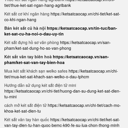
tiet/thue-ket-sat-ngan-hang-agribank
Két sắt cơ khí ngân hàng
https://ketsatcaocap.vn/chi-tiet/ket-sat-
co-khi-ngan-hang
Bán két sắt cũ hà nội
https://ketsatcaocap.vn/tin-tuc/ban-
ket-sat-cu-ha-noi-o-dau-uy-tin
Két sắt đựng hồ sơ văn phòng
https://ketsatcaocap.vn/san-
pham/ket-sat-dung-ho-so-van-phong
Két sắt vân tay biên hoà
https://ketsatcaocap.vn/san-
pham/ket-sat-van-tay-bien-hoa
Mua két sắt khách sạn welko safes
https://ketsatcaocap.vn/chi-
tiet/mua-ket-sat-khach-san-welko-o-dau-tphcm
Hướng dẫn sử dụng két sắt điện tử mini
https://ketsatcaocap.vn/chi-tiet/huong-dan-su-dung-ket-sat-dien-
tu-mini
cách mở két sắt điện tử
https://ketsatcaocap.vn/chi-tiet/cach-mo-
khoa-ket-sat-dien-tu
Két sắt vân tay hàn quốc
https://ketsatcaocap.vn/chi-tiet/ket-sat-
van-tay-dien-tu-han-quoc-bemc-k90-fe-su-lua-chon-thong-minh