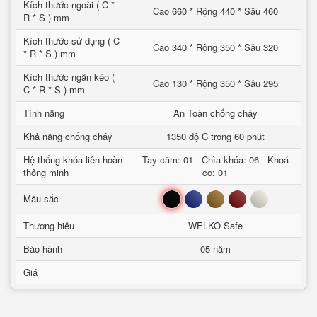
Kích thước ngoài ( C *
Cao 660 * Rộng 440 * Sâu 460
R * S ) mm
Kích thước sử dụng ( C
Cao 340 * Rộng 350 * Sâu 320
* R * S ) mm
Kích thước ngăn kéo (
Cao 130 * Rộng 350 * Sâu 295
C * R * S ) mm
Tính năng
An Toàn chống cháy
Khả năng chống cháy
1350 độ C trong 60 phút
Hệ thống khóa liên hoàn
Tay cầm: 01 - Chìa khóa: 06 - Khoá
thông minh
cơ: 01
Đen
Xanh
Nâu
Đỏ
Trắng
Mầu sắc
Thương hiệu
WELKO Safe
Bảo hành
05 năm
Giá