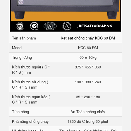
Tên sản phẩm
Két sắt chống cháy KCC 60 ĐM
Model
KCC 60 ĐM
Trọng lượng
60 ± 10kg
Kích thước ngoài ( C *
375 * 455 * 360
R * S ) mm
Kích thước sử dụng (
190 * 380 * 240
C * R * S ) mm
Kích thước ngăn kéo (
35 * 290 * 180
C * R * S ) mm
Tính năng
An Toàn chống cháy
Khả năng chống cháy
1350 độ C trong 60 phút
Hệ thống khóa liên
Tay cầm: 01 - Chìa khóa: 06 - Đổi