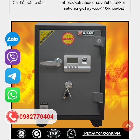
Chi tiết sản phẩm
https://ketsatcaocap.vn/chi-tiet/ket-
sat-chong-chay-kcc-110-khoa-bat
0982770404
back