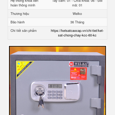
Hệ thống khóa liên
Tay cầm: 01 - Chìa khóa: 06 - Đổi
hoàn thông minh
mã: 01
Thương hiệu
Welko
Bảo hành
36 Tháng
Chi tiết sản phẩm
https://ketsatcaocap.vn/chi-tiet/ket-
sat-chong-chay-kcc-60-kc