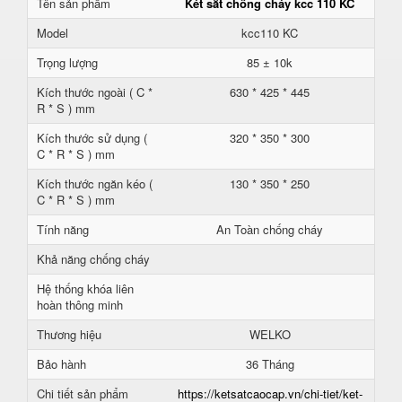
Tên sản phẩm
Két sắt chống cháy kcc 110 KC
Model
kcc110 KC
Trọng lượng
85 ± 10k
Kích thước ngoài ( C *
630 * 425 * 445
R * S ) mm
Kích thước sử dụng (
320 * 350 * 300
C * R * S ) mm
Kích thước ngăn kéo (
130 * 350 * 250
C * R * S ) mm
Tính năng
An Toàn chống cháy
Khả năng chống cháy
Hệ thống khóa liên
hoàn thông minh
Thương hiệu
WELKO
Bảo hành
36 Tháng
Chi tiết sản phẩm
https://ketsatcaocap.vn/chi-tiet/ket-