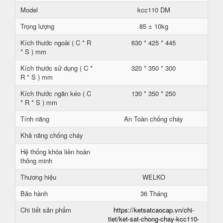
Model
kcc110 DM
Trọng lượng
85 ± 10kg
Kích thước ngoài ( C * R
630 * 425 * 445
* S ) mm
Kích thước sử dụng ( C *
320 * 350 * 300
R * S ) mm
Kích thước ngăn kéo ( C
130 * 350 * 250
* R * S ) mm
Tính năng
An Toàn chống cháy
Khả năng chống cháy
Hệ thống khóa liên hoàn
thông minh
Thương hiệu
WELKO
Bảo hành
36 Tháng
Chi tiết sản phẩm
https://ketsatcaocap.vn/chi-
tiet/ket-sat-chong-chay-kcc110-