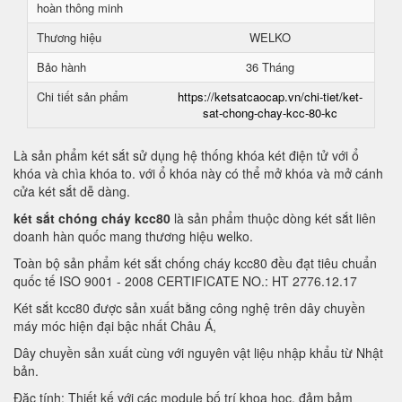
hoàn thông minh
Thương hiệu
WELKO
Bảo hành
36 Tháng
Chi tiết sản phẩm
https://ketsatcaocap.vn/chi-tiet/ket-
sat-chong-chay-kcc-80-kc
Là sản phẩm két sắt sử dụng hệ thống khóa két điện tử với ổ
khóa và chìa khóa to. với ổ khóa này có thể mở khóa và mở cánh
cửa két sắt dễ dàng.
két sắt chóng cháy kcc80
là sản phẩm thuộc dòng két sắt liên
doanh hàn quốc mang thương hiệu welko.
Toàn bộ sản phẩm két sắt chống cháy kcc80 đều đạt tiêu chuẩn
quốc tế ISO 9001 - 2008 CERTIFICATE NO.: HT 2776.12.17
Két sắt kcc80 được sản xuất bằng công nghệ trên dây chuyền
máy móc hiện đại bậc nhất Châu Á,
Dây chuyền sản xuất cùng với nguyên vật liệu nhập khẩu từ Nhật
bản.
Đặc tính: Thiết kế với các module bố trí khoa học, đảm bảm