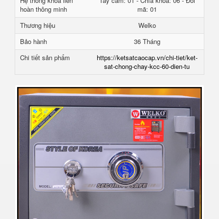
Hệ thống khóa liên
Tay cầm: 01 - Chìa khóa: 06 - Đổi
hoàn thông minh
mã: 01
Thương hiệu
Welko
Bảo hành
36 Tháng
Chi tiết sản phẩm
https://ketsatcaocap.vn/chi-tiet/ket-
sat-chong-chay-kcc-60-dien-tu