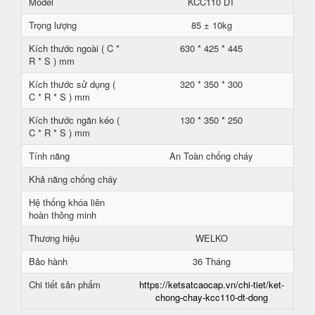
Model
KCC110 DT
Trọng lượng
85 ± 10kg
Kích thước ngoài ( C *
630 * 425 * 445
R * S ) mm
Kích thước sử dụng (
320 * 350 * 300
C * R * S ) mm
Kích thước ngăn kéo (
130 * 350 * 250
C * R * S ) mm
Tính năng
An Toàn chống cháy
Khả năng chống cháy
Hệ thống khóa liên
hoàn thông minh
Thương hiệu
WELKO
Bảo hành
36 Tháng
Chi tiết sản phẩm
https://ketsatcaocap.vn/chi-tiet/ket-
chong-chay-kcc110-dt-dong