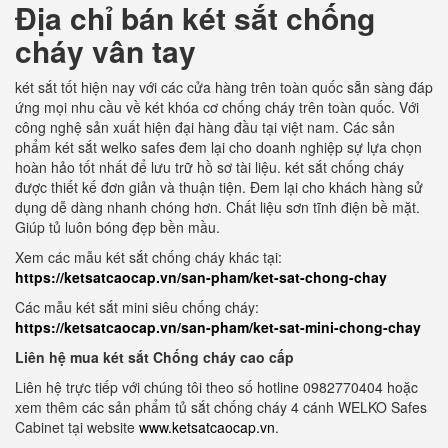
Địa chỉ bán két sắt chống
cháy vân tay
két sắt tốt hiện nay với các cửa hàng trên toàn quốc sẵn sàng đáp
ứng mọi nhu cầu về két khóa cơ chống cháy trên toàn quốc. Với
công nghệ sản xuất hiện đại hàng đầu tại việt nam. Các sản
phẩm két sắt welko safes đem lại cho doanh nghiệp sự lựa chọn
hoàn hảo tốt nhất để lưu trữ hồ sơ tài liệu. két sắt chống cháy
được thiết kế đơn giản và thuận tiện. Đem lại cho khách hàng sử
dụng dễ dàng nhanh chóng hơn. Chất liệu sơn tĩnh điện bề mặt.
Giúp tủ luôn bóng đẹp bền mầu.
Xem các mẫu két sắt chống cháy khác tại:
https://ketsatcaocap.vn/san-pham/ket-sat-chong-chay
Các mẫu két sắt mini siêu chống cháy:
https://ketsatcaocap.vn/san-pham/ket-sat-mini-chong-chay
Liên hệ mua két sắt Chống cháy cao cấp
Liên hệ trực tiếp với chúng tôi theo số hotline 0982770404 hoặc
xem thêm các sản phẩm tủ sắt chống cháy 4 cánh WELKO Safes
Cabinet tại website
www.ketsatcaocap.vn
.