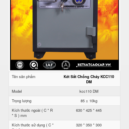
Tên sản phẩm
Két Sắt Chống Cháy KCC110
DM
Model
kcc110 DM
Trọng lượng
85 ± 10kg
Kích thước ngoài ( C * R
630 * 425 * 445
* S ) mm
Kích thước sử dụng ( C *
320 * 350 * 300