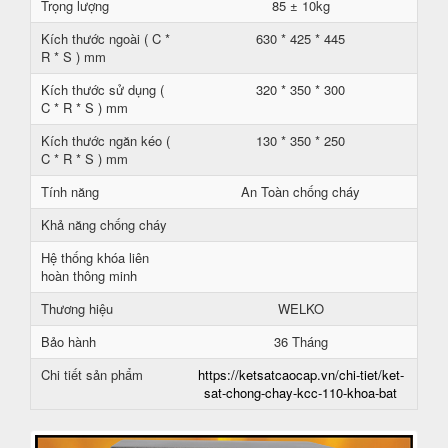
Trọng lượng
85 ± 10kg
Kích thước ngoài ( C *
630 * 425 * 445
R * S ) mm
Kích thước sử dụng (
320 * 350 * 300
C * R * S ) mm
Kích thước ngăn kéo (
130 * 350 * 250
C * R * S ) mm
Tính năng
An Toàn chống cháy
Khả năng chống cháy
Hệ thống khóa liên
hoàn thông minh
Thương hiệu
WELKO
Bảo hành
36 Tháng
Chi tiết sản phẩm
https://ketsatcaocap.vn/chi-tiet/ket-
sat-chong-chay-kcc-110-khoa-bat