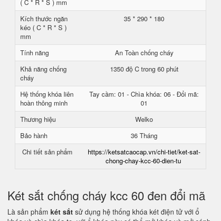
( C * R * S ) mm
Kích thước ngăn
35 * 290 * 180
kéo ( C * R * S )
mm
Tính năng
An Toàn chống cháy
Khả năng chống
1350 độ C trong 60 phút
cháy
Hệ thống khóa liên
Tay cầm: 01 - Chìa khóa: 06 - Đổi mã:
hoàn thông minh
01
Thương hiệu
Welko
Bảo hành
36 Tháng
Chi tiết sản phẩm
https://ketsatcaocap.vn/chi-tiet/ket-sat-
chong-chay-kcc-60-dien-tu
Két sắt chống cháy kcc 60 đen đổi mã
Là sản phẩm
két sắt
sử dụng hệ thống khóa két điện tử với ổ