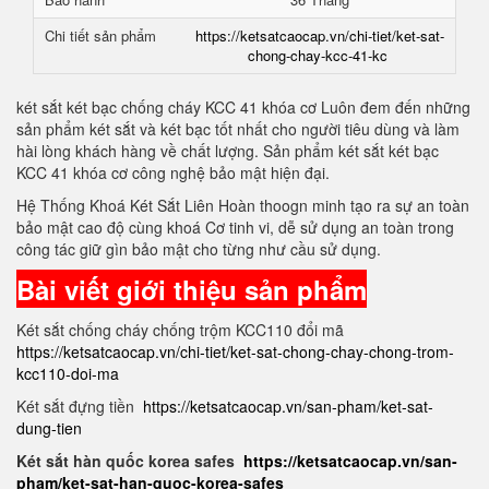
Chi tiết sản phẩm
https://ketsatcaocap.vn/chi-tiet/ket-sat-
chong-chay-kcc-41-kc
két sắt két bạc chống cháy KCC 41 khóa cơ Luôn đem đến những
sản phẩm két sắt và két bạc tốt nhất cho người tiêu dùng và làm
hài lòng khách hàng về chất lượng. Sản phẩm két sắt két bạc
KCC 41 khóa cơ công nghệ bảo mật hiện đại.
Hệ Thống Khoá Két Sắt Liên Hoàn thoogn minh tạo ra sự an toàn
bảo mật cao độ cùng khoá Cơ tinh vi, dễ sử dụng an toàn trong
công tác giữ gìn bảo mật cho từng như cầu sử dụng.
Bài viết giới thiệu sản phẩm
Két sắt chống cháy chống trộm KCC110 đổi mã
https://ketsatcaocap.vn/chi-tiet/ket-sat-chong-chay-chong-trom-
kcc110-doi-ma
Két sắt đựng tiền
https://ketsatcaocap.vn/san-pham/ket-sat-
dung-tien
Két sắt hàn quốc korea safes
https://ketsatcaocap.vn/san-
pham/ket-sat-han-quoc-korea-safes