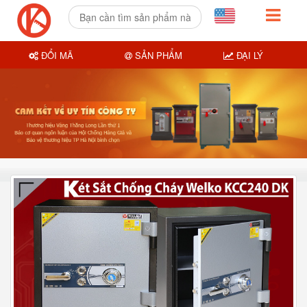
ĐỔI MÃ
SẢN PHẨM
ĐẠI LÝ