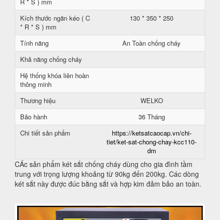
R * S ) mm
Kích thước ngăn kéo ( C
130 * 350 * 250
* R * S ) mm
Tính năng
An Toàn chống cháy
Khả năng chống cháy
Hệ thống khóa liên hoàn
thông minh
Thương hiệu
WELKO
Bảo hành
36 Tháng
Chi tiết sản phẩm
https://ketsatcaocap.vn/chi-
tiet/ket-sat-chong-chay-kcc110-
dm
CÁc sản phẩm két sắt chống cháy dùng cho gia đình tầm
trung với trọng lượng khoảng từ 90kg đến 200kg. Các dòng
két sắt này được đúc bằng sắt và hợp kim đảm bảo an toàn.