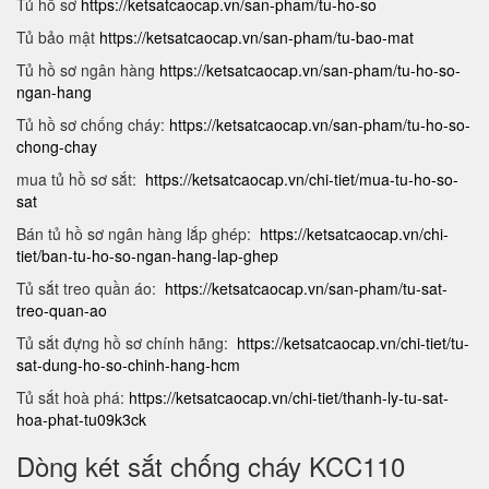
Tủ hồ sơ
https://ketsatcaocap.vn/san-pham/tu-ho-so
Tủ bảo mật
https://ketsatcaocap.vn/san-pham/tu-bao-mat
Tủ hồ sơ ngân hàng
https://ketsatcaocap.vn/san-pham/tu-ho-so-
ngan-hang
Tủ hồ sơ chống cháy:
https://ketsatcaocap.vn/san-pham/tu-ho-so-
chong-chay
mua tủ hồ sơ sắt:
https://ketsatcaocap.vn/chi-tiet/mua-tu-ho-so-
sat
Bán tủ hồ sơ ngân hàng lắp ghép:
https://ketsatcaocap.vn/chi-
tiet/ban-tu-ho-so-ngan-hang-lap-ghep
Tủ sắt treo quần áo:
https://ketsatcaocap.vn/san-pham/tu-sat-
treo-quan-ao
Tủ sắt đựng hồ sơ chính hãng:
https://ketsatcaocap.vn/chi-tiet/tu-
sat-dung-ho-so-chinh-hang-hcm
Tủ sắt hoà phá:
https://ketsatcaocap.vn/chi-tiet/thanh-ly-tu-sat-
hoa-phat-tu09k3ck
Dòng két sắt chống cháy KCC110