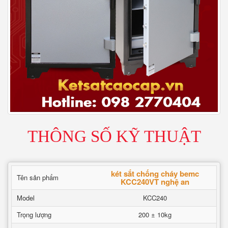
THÔNG SỐ KỸ THUẬT
két sắt chống cháy bemc
Tên sản phẩm
KCC240VT nghệ an
Model
KCC240
Trọng lượng
200 ± 10kg