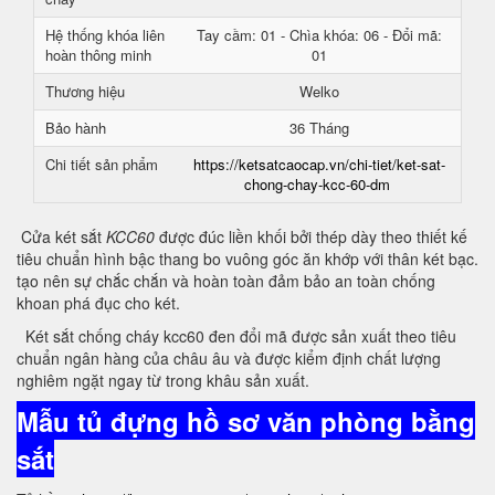
Hệ thống khóa liên
Tay cầm: 01 - Chìa khóa: 06 - Đổi mã:
hoàn thông minh
01
Thương hiệu
Welko
Bảo hành
36 Tháng
Chi tiết sản phẩm
https://ketsatcaocap.vn/chi-tiet/ket-sat-
chong-chay-kcc-60-dm
Cửa két sắt
KCC60
được đúc liền khối bởi thép dày theo thiết kế
tiêu chuẩn hình bậc thang bo vuông góc ăn khớp với thân két bạc.
tạo nên sự chắc chắn và hoàn toàn đảm bảo an toàn chống
khoan phá đục cho két.
Két sắt chống cháy kcc60 đen đổi mã được sản xuất theo tiêu
chuẩn ngân hàng của châu âu và được kiểm định chất lượng
nghiêm ngặt ngay từ trong khâu sản xuất.
Mẫu tủ đựng hồ sơ văn phòng bằng
sắt