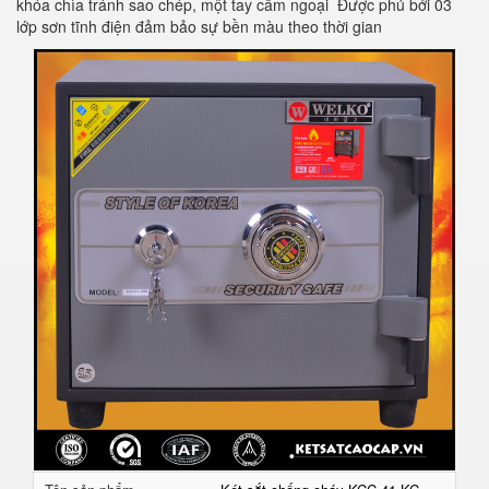
khóa chìa tránh sao chép, một tay cầm ngoại Được phủ bởi 03
lớp sơn tĩnh điện đảm bảo sự bền màu theo thời gian