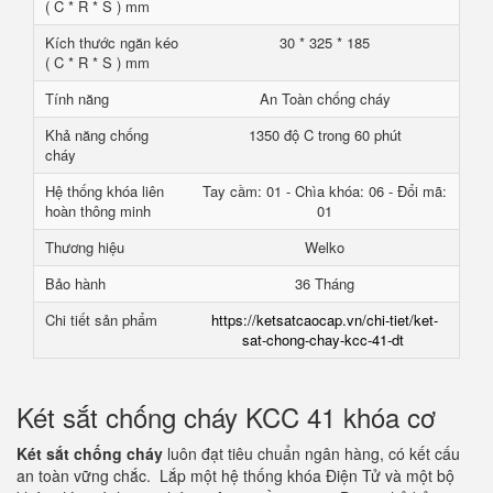
( C * R * S ) mm
Kích thước ngăn kéo
30 * 325 * 185
( C * R * S ) mm
Tính năng
An Toàn chống cháy
Khả năng chống
1350 độ C trong 60 phút
cháy
Hệ thống khóa liên
Tay cầm: 01 - Chìa khóa: 06 - Đổi mã:
hoàn thông minh
01
Thương hiệu
Welko
Bảo hành
36 Tháng
Chi tiết sản phẩm
https://ketsatcaocap.vn/chi-tiet/ket-
sat-chong-chay-kcc-41-dt
Két sắt chống cháy KCC 41 khóa cơ
Két sắt chống cháy
luôn đạt tiêu chuẩn ngân hàng, có kết cấu
an toàn vững chắc. Lắp một hệ thống khóa Điện Tử và một bộ