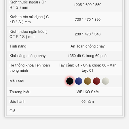
Kích thước ngoài ( C *
1205 * 600 * 550
R * S ) mm
Kích thước sử dụng ( C
730 * 470 * 390
* R * S ) mm
Kích thước ngăn kéo (
230 * 470 * 340
C * R * S ) mm
Tính năng
An Toàn chống cháy
Khả năng chống cháy
1350 độ C trong 60 phút
Hệ thống khóa liên hoàn
Tay cầm: 01 - Chìa khóa: 06 - Vân
thông minh
tay: 01
Đen
Xanh
Nâu
Đỏ
Trắng
Mầu sắc
Thương hiệu
WELKO Safe
Bảo hành
05 năm
Giá