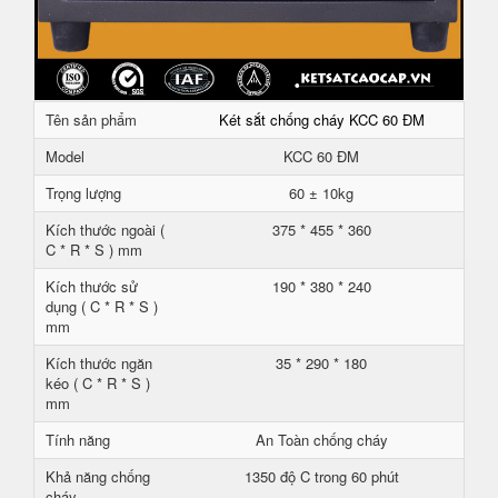
Tên sản phẩm
Két sắt chống cháy KCC 60 ĐM
Model
KCC 60 ĐM
Trọng lượng
60 ± 10kg
Kích thước ngoài (
375 * 455 * 360
C * R * S ) mm
Kích thước sử
190 * 380 * 240
dụng ( C * R * S )
mm
Kích thước ngăn
35 * 290 * 180
kéo ( C * R * S )
mm
Tính năng
An Toàn chống cháy
Khả năng chống
1350 độ C trong 60 phút
cháy