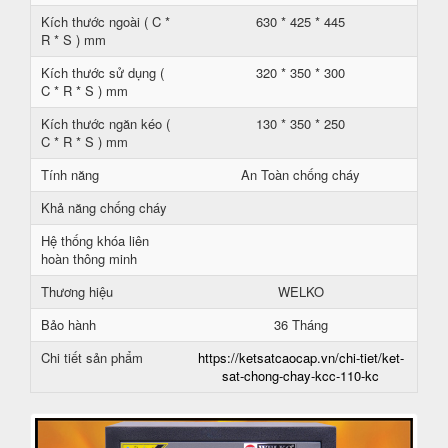
Kích thước ngoài ( C *
630 * 425 * 445
R * S ) mm
Kích thước sử dụng (
320 * 350 * 300
C * R * S ) mm
Kích thước ngăn kéo (
130 * 350 * 250
C * R * S ) mm
Tính năng
An Toàn chống cháy
Khả năng chống cháy
Hệ thống khóa liên
hoàn thông minh
Thương hiệu
WELKO
Bảo hành
36 Tháng
Chi tiết sản phẩm
https://ketsatcaocap.vn/chi-tiet/ket-
sat-chong-chay-kcc-110-kc