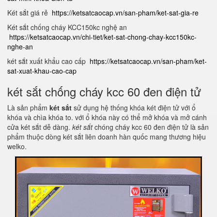
Két sắt giá rẻ
https://ketsatcaocap.vn/san-pham/ket-sat-gia-re
Két sắt chống cháy KCC150kc nghệ an
https://ketsatcaocap.vn/chi-tiet/ket-sat-chong-chay-kcc150kc-
nghe-an
két sắt xuất khẩu cao cấp
https://ketsatcaocap.vn/san-pham/ket-
sat-xuat-khau-cao-cap
két sắt chống cháy kcc 60 đen điện tử
Là sản phẩm
két sắt
sử dụng hệ thống khóa két điện tử với ổ
khóa và chìa khóa to. với ổ khóa này có thể mở khóa và mở cánh
cửa két sắt dễ dàng.
két sắt
chóng cháy kcc 60 đen điện tử là sản
phẩm thuộc dòng két sắt liên doanh hàn quốc mang thương hiệu
welko.