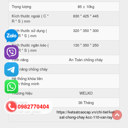
Trọng lượng
85 ± 10kg
Kích thước ngoài ( C *
630 * 425 * 445
R * S ) mm
Kích thước sử dụng (
320 * 350 * 300
C * R * S ) mm
Kích thước ngăn kéo (
130 * 350 * 250
C * R * S ) mm
Tính năng
An Toàn chống cháy
Khả năng chống cháy
Hệ thống khóa liên
hoàn thông minh
Thương hiệu
WELKO
Bảo hành
36 Tháng
0982770404
Chi tiết sản phẩm
https://ketsatcaocap.vn/chi-tiet/ket-
sat-chong-chay-kcc-110-van-tay
back