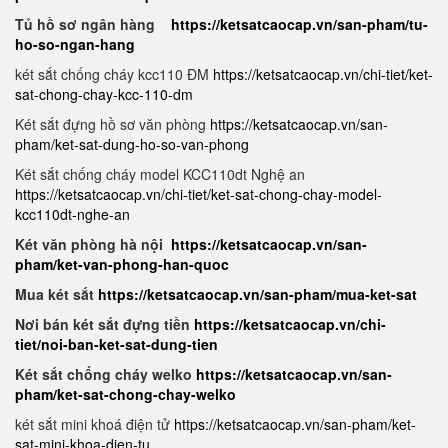
Tủ hồ sơ ngân hàng
https://ketsatcaocap.vn/san-pham/tu-
ho-so-ngan-hang
két sắt chống cháy kcc110 ĐM
https://ketsatcaocap.vn/chi-tiet/ket-
sat-chong-chay-kcc-110-dm
Két sắt đựng hồ sơ văn phòng
https://ketsatcaocap.vn/san-
pham/ket-sat-dung-ho-so-van-phong
Két sắt chống cháy model KCC110dt Nghệ an
https://ketsatcaocap.vn/chi-tiet/ket-sat-chong-chay-model-
kcc110dt-nghe-an
Két văn phòng hà nội
https://ketsatcaocap.vn/san-
pham/ket-van-phong-han-quoc
Mua két sắt
https://ketsatcaocap.vn/san-pham/mua-ket-sat
Nơi bán két sắt đựng tiền
https://ketsatcaocap.vn/chi-
tiet/noi-ban-ket-sat-dung-tien
Két sắt chống cháy welko
https://ketsatcaocap.vn/san-
pham/ket-sat-chong-chay-welko
két sắt mini khoá điện tử
https://ketsatcaocap.vn/san-pham/ket-
sat-mini-khoa-dien-tu