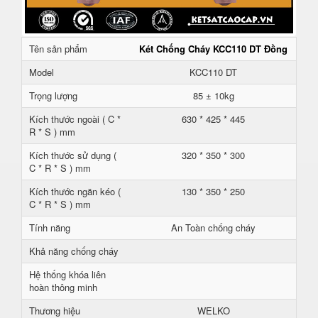
Tên sản phẩm
Két Chống Cháy KCC110 DT Đồng
Model
KCC110 DT
Trọng lượng
85 ± 10kg
Kích thước ngoài ( C *
630 * 425 * 445
R * S ) mm
Kích thước sử dụng (
320 * 350 * 300
C * R * S ) mm
Kích thước ngăn kéo (
130 * 350 * 250
C * R * S ) mm
Tính năng
An Toàn chống cháy
Khả năng chống cháy
Hệ thống khóa liên
hoàn thông minh
Thương hiệu
WELKO