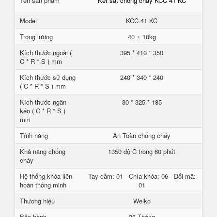
Tên sản phẩm
Két sắt chống cháy KCC 41 KC
Model
KCC 41 KC
Trọng lượng
40 ± 10kg
Kích thước ngoài (
395 * 410 * 350
C * R * S ) mm
Kích thước sử dụng
240 * 340 * 240
( C * R * S ) mm
Kích thước ngăn
30 * 325 * 185
kéo ( C * R * S )
mm
Tính năng
An Toàn chống cháy
Khả năng chống
1350 độ C trong 60 phút
cháy
Hệ thống khóa liên
Tay cầm: 01 - Chìa khóa: 06 - Đổi mã:
hoàn thông minh
01
Thương hiệu
Welko
Bảo hành
36 Tháng