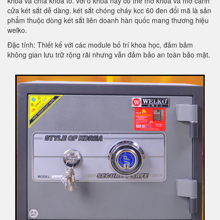
khóa và chìa khóa to. với ổ khóa này có thể mở khóa và mở cánh
cửa két sắt dễ dàng. két sắt chóng cháy kcc 60 đen đổi mã là sản
phẩm thuộc dòng két sắt liên doanh hàn quốc mang thương hiệu
welko.
Đặc tính: Thiết kế với các module bố trí khoa học, đảm bảm
không gian lưu trữ rộng rãi nhưng vẫn đảm bảo an toàn bảo mật.