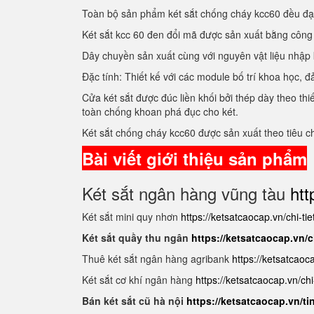
Toàn bộ sản phẩm két sắt chống cháy kcc60 đều đ
Két sắt kcc 60 đen đổi mã được sản xuất bằng côn
Dây chuyền sản xuất cùng với nguyên vật liệu nhập
Đặc tính: Thiết kế với các module bố trí khoa học
Cửa két sắt được đúc liền khối bởi thép dày theo t
toàn chống khoan phá đục cho két.
Két sắt chống cháy kcc60 được sản xuất theo tiêu 
Bài viết giới thiệu sản phẩm
Két sắt ngân hàng vũng tàu
htt
Két sắt mini quy nhơn
https://ketsatcaocap.vn/chi-ti
Két sắt quầy thu ngân
https://ketsatcaocap.vn/c
Thuê két sắt ngân hàng agribank
https://ketsatcaoc
Két sắt cơ khí ngân hàng
https://ketsatcaocap.vn/chi
Bán két sắt cũ hà nội
https://ketsatcaocap.vn/ti