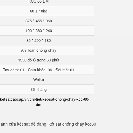
KCC 60 ĐM
60 ± 10kg
375 * 455 * 360
190 * 380 * 240
35 * 290 * 180
An Toàn chống cháy
1350 độ C trong 60 phút
Tay cầm: 01 - Chìa khóa: 06 - Đổi mã: 01
Welko
36 Tháng
/ketsatcaocap.vn/chi-tiet/ket-sat-chong-chay-kcc-60-
dm
cánh cửa két sắt dễ dàng. két sắt chóng cháy kcc60