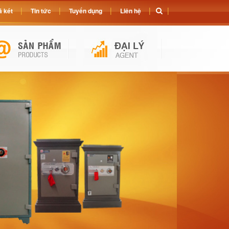
 két
Tin tức
Tuyển dụng
Liên hệ