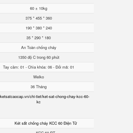
60 ± 10kg
375 * 455 * 360
190 * 380 * 240
35 * 290 * 180
An Toàn chống cháy
1350 độ C trong 60 phút
Tay cầm: 01 - Chìa khóa: 06 - Đổi mã: 01
Welko
36 Tháng
/ketsatcaocap.vn/chi-tiet/ket-sat-chong-chay-kcc-60-
kc
Két sắt chống cháy KCC 60 Điện Tử
KCC 60 ĐT