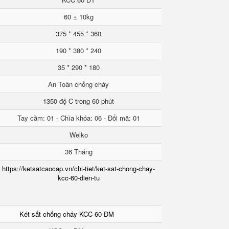
60 ± 10kg
375 * 455 * 360
190 * 380 * 240
35 * 290 * 180
An Toàn chống cháy
1350 độ C trong 60 phút
Tay cầm: 01 - Chìa khóa: 06 - Đổi mã: 01
Welko
36 Tháng
https://ketsatcaocap.vn/chi-tiet/ket-sat-chong-chay-
kcc-60-dien-tu
Két sắt chống cháy KCC 60 ĐM