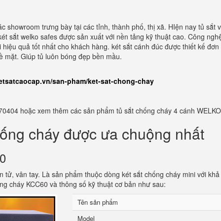
c showroom trưng bày tại các tỉnh, thành phố, thị xã. HIện nay tủ sắt 
 sắt welko safes được sản xuất với nền tảng kỹ thuật cao. Công nghệ 
ại hiệu quả tốt nhất cho khách hàng. két sắt cánh đúc được thiết kế đơ
bề mặt. Giúp tủ luôn bóng đẹp bền mầu.
ketsatcaocap.vn/san-pham/ket-sat-chong-chay
982770404 hoặc xem thêm các sản phẩm tủ sắt chống cháy 4 cánh WELKO
hống cháy được ưa chuộng nhất
60
n tử, vân tay. Là sản phẩm thuộc dòng két sắt chống cháy mini với kh
ống cháy KCC60 và thông số kỹ thuật cơ bản như sau:
Tên sản phẩm
Model