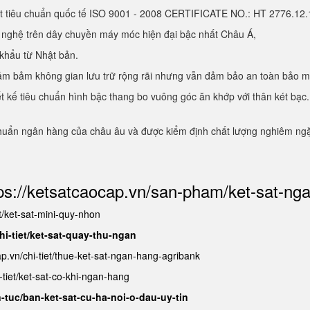
ạt tiêu chuẩn quốc tế ISO 9001 - 2008 CERTIFICATE NO.: HT 2776.1
g nghệ trên dây chuyền máy móc hiện đại bậc nhất Châu Á,
 khẩu từ Nhật bản.
, đảm bảm không gian lưu trữ rộng rãi nhưng vẫn đảm bảo an toàn bảo 
hiết kế tiêu chuẩn hình bậc thang bo vuông góc ăn khớp với thân két b
chuẩn ngân hàng của châu âu và được kiểm định chất lượng nghiêm ngặt
ps://ketsatcaocap.vn/san-pham/ket-sat-ng
et/ket-sat-mini-quy-nhon
hi-tiet/ket-sat-quay-thu-ngan
ap.vn/chi-tiet/thue-ket-sat-ngan-hang-agribank
-tiet/ket-sat-co-khi-ngan-hang
n-tuc/ban-ket-sat-cu-ha-noi-o-dau-uy-tin