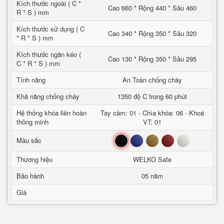
Kích thước ngoài ( C *
Cao 660 * Rộng 440 * Sâu 460
R * S ) mm
Kích thước sử dụng ( C
Cao 340 * Rộng 350 * Sâu 320
* R * S ) mm
Kích thước ngăn kéo (
Cao 130 * Rộng 350 * Sâu 295
C * R * S ) mm
Tính năng
An Toàn chống cháy
Khả năng chống cháy
1350 độ C trong 60 phút
Hệ thống khóa liên hoàn
Tay cầm: 01 - Chìa khóa: 06 - Khoá
thông minh
VT: 01
Đen
Xanh
Nâu
Đỏ
Trắng
Mầu sắc
Thương hiệu
WELKO Safe
Bảo hành
05 năm
Giá