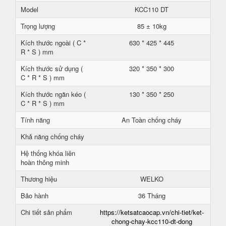
Model
KCC110 DT
Trọng lượng
85 ± 10kg
Kích thước ngoài ( C *
630 * 425 * 445
R * S ) mm
Kích thước sử dụng (
320 * 350 * 300
C * R * S ) mm
Kích thước ngăn kéo (
130 * 350 * 250
C * R * S ) mm
Tính năng
An Toàn chống cháy
Khả năng chống cháy
Hệ thống khóa liên
hoàn thông minh
Thương hiệu
WELKO
Bảo hành
36 Tháng
Chi tiết sản phẩm
https://ketsatcaocap.vn/chi-tiet/ket-
chong-chay-kcc110-dt-dong