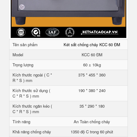
Tên sản phẩm
Két sắt chống cháy KCC 60 ĐM
Model
KCC 60 ĐM
Trọng lượng
60 ± 10kg
Kích thước ngoài ( C *
375 * 455 * 360
R * S ) mm
Kích thước sử dụng (
190 * 380 * 240
C * R * S ) mm
Kích thước ngăn kéo (
35 * 290 * 180
C * R * S ) mm
Tính năng
An Toàn chống cháy
Khả năng chống cháy
1350 độ C trong 60 phút