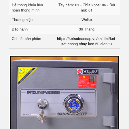
Hệ thống khóa liên
Tay cầm: 01 - Chìa khóa: 06 - Đổi
hoàn thông minh
mã: 01
Thương hiệu
Welko
Bảo hành
36 Tháng
Chi tiết sản phẩm
https://ketsatcaocap.vn/chi-tiet/ket-
sat-chong-chay-kcc-60-dien-tu