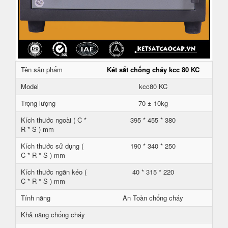
Tên sản phẩm
Két sắt chống cháy kcc 80 KC
Model
kcc80 KC
Trọng lượng
70 ± 10kg
Kích thước ngoài ( C *
395 * 455 * 380
R * S ) mm
Kích thước sử dụng (
190 * 340 * 250
C * R * S ) mm
Kích thước ngăn kéo (
40 * 315 * 220
C * R * S ) mm
Tính năng
An Toàn chống cháy
Khả năng chống cháy