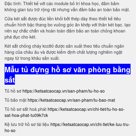
Đặc tính: Thiết kế với các module bố trí khoa học, đảm bảm
không gian lưu trữ rộng rãi nhưng vẫn đảm bảo an toàn bảo mật.
Cửa két sắt được đúc liền khối bởi thép dày theo thiết kế tiêu
chuẩn hình bậc thang bo vuông góc ăn khớp với thân két bạc. tạo
nên sự chắc chắn và hoàn toàn đảm bảo an toàn chống khoan
phá đục cho két.
Két sắt chống cháy kcc80 được sản xuất theo tiêu chuẩn ngân
hàng của châu âu và được kiểm định chất lượng nghiêm ngặt
ngay từ trong khâu sản xuất.
Mẫu tủ đựng hồ sơ văn phòng bằng
sắt
Tủ hồ sơ
https://ketsatcaocap.vn/san-pham/tu-ho-so
Tủ bảo mật
https://ketsatcaocap.vn/san-pham/tu-bao-mat
Tủ hồ sơ sắt hoà phát
https://ketsatcaocap.vn/chi-tiet/tu-ho-so-
sat-hoa-phat-tu09k7ck
Kệ lưu trữ hồ sơ tài liệu
https://ketsatcaocap.vn/chi-tiet/ke-luu-tru-
ho-so