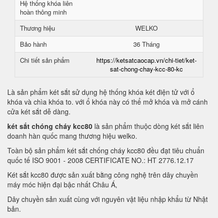
Hệ thống khóa liên
hoàn thông minh
Thương hiệu
WELKO
Bảo hành
36 Tháng
Chi tiết sản phẩm
https://ketsatcaocap.vn/chi-tiet/ket-
sat-chong-chay-kcc-80-kc
Là sản phẩm két sắt sử dụng hệ thống khóa két điện tử với ổ
khóa và chìa khóa to. với ổ khóa này có thể mở khóa và mở cánh
cửa két sắt dễ dàng.
két sắt chóng cháy kcc80
là sản phẩm thuộc dòng két sắt liên
doanh hàn quốc mang thương hiệu welko.
Toàn bộ sản phẩm két sắt chống cháy kcc80 đều đạt tiêu chuẩn
quốc tế ISO 9001 - 2008 CERTIFICATE NO.: HT 2776.12.17
Két sắt kcc80 được sản xuất bằng công nghệ trên dây chuyền
máy móc hiện đại bậc nhất Châu Á,
Dây chuyền sản xuất cùng với nguyên vật liệu nhập khẩu từ Nhật
bản.