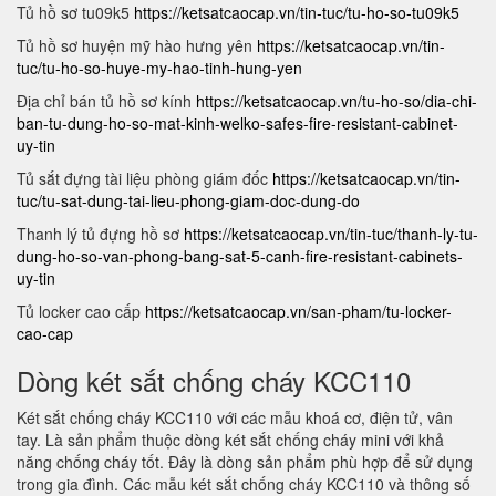
Tủ hồ sơ tu09k5
https://ketsatcaocap.vn/tin-tuc/tu-ho-so-tu09k5
Tủ hồ sơ huyện mỹ hào hưng yên
https://ketsatcaocap.vn/tin-
tuc/tu-ho-so-huye-my-hao-tinh-hung-yen
Địa chỉ bán tủ hồ sơ kính
https://ketsatcaocap.vn/tu-ho-so/dia-chi-
ban-tu-dung-ho-so-mat-kinh-welko-safes-fire-resistant-cabinet-
uy-tin
Tủ sắt đựng tài liệu phòng giám đốc
https://ketsatcaocap.vn/tin-
tuc/tu-sat-dung-tai-lieu-phong-giam-doc-dung-do
Thanh lý tủ đựng hồ sơ
https://ketsatcaocap.vn/tin-tuc/thanh-ly-tu-
dung-ho-so-van-phong-bang-sat-5-canh-fire-resistant-cabinets-
uy-tin
Tủ locker cao cấp
https://ketsatcaocap.vn/san-pham/tu-locker-
cao-cap
Dòng két sắt chống cháy KCC110
Két sắt chống cháy KCC110 với các mẫu khoá cơ, điện tử, vân
tay. Là sản phẩm thuộc dòng két sắt chống cháy mini với khả
năng chống cháy tốt. Đây là dòng sản phẩm phù hợp để sử dụng
trong gia đình. Các mẫu két sắt chống cháy KCC110 và thông số