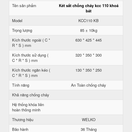
Tên sản phẩm
Két sắt chống cháy kcc 110 khoá
bát
Model
KCC110 KB
Trọng lượng
85 ± 10kg
Kích thước ngoài ( C *
630 * 425 * 445
R * S ) mm
Kích thước sử dụng (
320 * 350 * 300
C * R * S ) mm
Kích thước ngăn kéo (
130 * 350 * 250
C * R * S ) mm
Tính năng
An Toàn chống cháy
Khả năng chống cháy
Hệ thống khóa liên
hoàn thông minh
Thương hiệu
WELKO
Bảo hành
36 Tháng