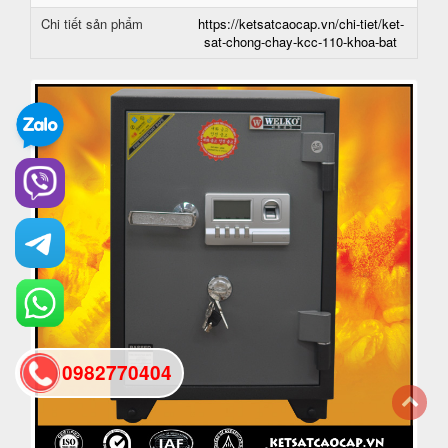
Chi tiết sản phẩm
https://ketsatcaocap.vn/chi-tiet/ket-
sat-chong-chay-kcc-110-khoa-bat
0982770404
back