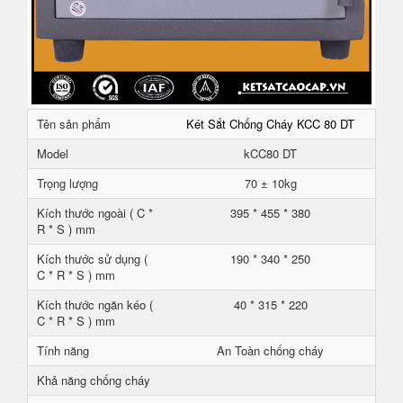
Tên sản phẩm
Két Sắt Chống Cháy KCC 80 DT
Model
kCC80 DT
Trọng lượng
70 ± 10kg
Kích thước ngoài ( C *
395 * 455 * 380
R * S ) mm
Kích thước sử dụng (
190 * 340 * 250
C * R * S ) mm
Kích thước ngăn kéo (
40 * 315 * 220
C * R * S ) mm
Tính năng
An Toàn chống cháy
Khả năng chống cháy