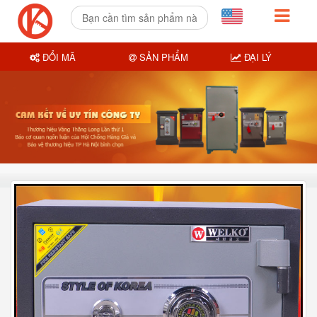
ĐỔI MÃ
SẢN PHẨM
ĐẠI LÝ