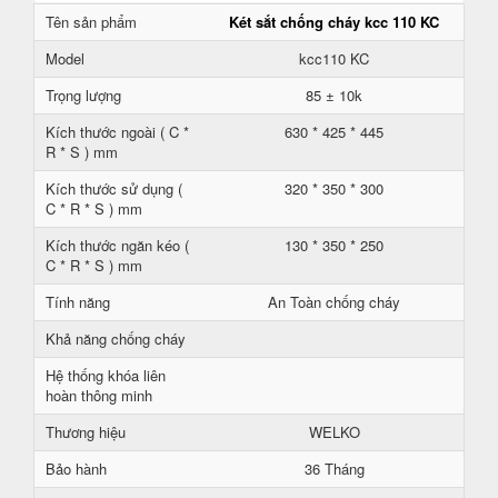
Tên sản phẩm
Két sắt chống cháy kcc 110 KC
Model
kcc110 KC
Trọng lượng
85 ± 10k
Kích thước ngoài ( C *
630 * 425 * 445
R * S ) mm
Kích thước sử dụng (
320 * 350 * 300
C * R * S ) mm
Kích thước ngăn kéo (
130 * 350 * 250
C * R * S ) mm
Tính năng
An Toàn chống cháy
Khả năng chống cháy
Hệ thống khóa liên
hoàn thông minh
Thương hiệu
WELKO
Bảo hành
36 Tháng