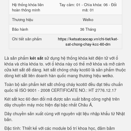
Hệ thống khóa liên
Tay cầm: 01 - Chìa khóa: 06 - Đổi
hoàn thông minh
mã: 01
Thương hiệu
Welko
Bảo hành
36 Tháng
Chi tiết sản phẩm
https://ketsatcaocap.vn/chi-tiet/ket-
sat-chong-chay-kcc-60-dm
Là sản phẩm
két sắt
sử dụng hệ thống khóa két điện tử với ổ
khóa và chìa khóa to. với ổ khóa này có thể mở khóa và mở cánh
cửa két sắt dễ dàng. két sắt chóng cháy kcc60 là sản phẩm thuộc
dòng két sắt liên doanh hàn quốc mang thương hiệu welko.
Toàn bộ sản phẩm két sắt chống cháy kcc60 đều đạt tiêu chuẩn
quốc tế ISO 9001 - 2008 CERTIFICATE NO.: HT 2776.12.17
Két sắt kcc 60 đen đổi mã được sản xuất bằng công nghệ trên
dây chuyền máy móc hiện đại bậc nhất Châu Á,
Dây chuyền sản xuất cùng với nguyên vật liệu nhập khẩu từ Nhật
bản.
Đặc tính: Thiết kế với các module bố trí khoa học, đảm bảm