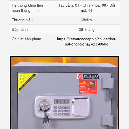
Hệ thống khóa liên
Tay cầm: 01 - Chìa khóa: 06 - Đổi
hoàn thông minh
mã: 01
Thương hiệu
Welko
Bảo hành
36 Tháng
Chi tiết sản phẩm
https://ketsatcaocap.vn/chi-tiet/ket-
sat-chong-chay-kcc-60-kc