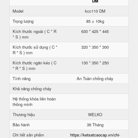
DM
Model
kcc110 DM
Trọng lượng
85 ± 10kg
Kích thước ngoài ( C * R
630 * 425 * 445
* S ) mm
Kích thước sử dụng ( C *
320 * 350 * 300
R * S ) mm
Kích thước ngăn kéo ( C
130 * 350 * 250
* R * S ) mm
Tính năng
An Toàn chống cháy
Khả năng chống cháy
Hệ thống khóa liên hoàn
thông minh
Thương hiệu
WELKO
Bảo hành
36 Tháng
Chi tiết sản phẩm
https://ketsatcaocap.vn/chi-