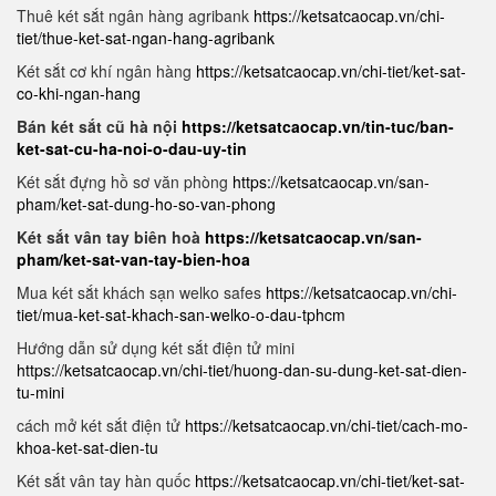
Thuê két sắt ngân hàng agribank
https://ketsatcaocap.vn/chi-
tiet/thue-ket-sat-ngan-hang-agribank
Két sắt cơ khí ngân hàng
https://ketsatcaocap.vn/chi-tiet/ket-sat-
co-khi-ngan-hang
Bán két sắt cũ hà nội
https://ketsatcaocap.vn/tin-tuc/ban-
ket-sat-cu-ha-noi-o-dau-uy-tin
Két sắt đựng hồ sơ văn phòng
https://ketsatcaocap.vn/san-
pham/ket-sat-dung-ho-so-van-phong
Két sắt vân tay biên hoà
https://ketsatcaocap.vn/san-
pham/ket-sat-van-tay-bien-hoa
Mua két sắt khách sạn welko safes
https://ketsatcaocap.vn/chi-
tiet/mua-ket-sat-khach-san-welko-o-dau-tphcm
Hướng dẫn sử dụng két sắt điện tử mini
https://ketsatcaocap.vn/chi-tiet/huong-dan-su-dung-ket-sat-dien-
tu-mini
cách mở két sắt điện tử
https://ketsatcaocap.vn/chi-tiet/cach-mo-
khoa-ket-sat-dien-tu
Két sắt vân tay hàn quốc
https://ketsatcaocap.vn/chi-tiet/ket-sat-