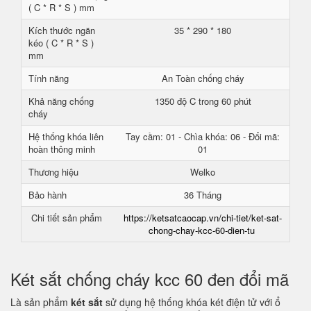
( C * R * S ) mm
Kích thước ngăn
35 * 290 * 180
kéo ( C * R * S )
mm
Tính năng
An Toàn chống cháy
Khả năng chống
1350 độ C trong 60 phút
cháy
Hệ thống khóa liên
Tay cầm: 01 - Chìa khóa: 06 - Đổi mã:
hoàn thông minh
01
Thương hiệu
Welko
Bảo hành
36 Tháng
Chi tiết sản phẩm
https://ketsatcaocap.vn/chi-tiet/ket-sat-
chong-chay-kcc-60-dien-tu
Két sắt chống cháy kcc 60 đen đổi mã
Là sản phẩm
két sắt
sử dụng hệ thống khóa két điện tử với ổ