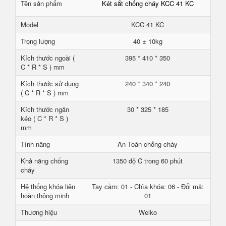
Tên sản phẩm
Két sắt chống cháy KCC 41 KC
Model
KCC 41 KC
Trọng lượng
40 ± 10kg
Kích thước ngoài (
395 * 410 * 350
C * R * S ) mm
Kích thước sử dụng
240 * 340 * 240
( C * R * S ) mm
Kích thước ngăn
30 * 325 * 185
kéo ( C * R * S )
mm
Tính năng
An Toàn chống cháy
Khả năng chống
1350 độ C trong 60 phút
cháy
Hệ thống khóa liên
Tay cầm: 01 - Chìa khóa: 06 - Đổi mã:
hoàn thông minh
01
Thương hiệu
Welko