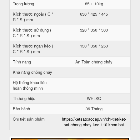
Trọng lượng
85 ± 10kg
Kích thước ngoài ( C *
630 * 425 * 445
R * S ) mm
Kích thước sử dụng (
320 * 350 * 300
C * R * S ) mm
Kích thước ngăn kéo (
130 * 350 * 250
C * R * S ) mm
Tính năng
An Toàn chống cháy
Khả năng chống cháy
Hệ thống khóa liên
hoàn thông minh
Thương hiệu
WELKO
Bảo hành
36 Tháng
Chi tiết sản phẩm
https://ketsatcaocap.vn/chi-tiet/ket-
sat-chong-chay-kcc-110-khoa-bat