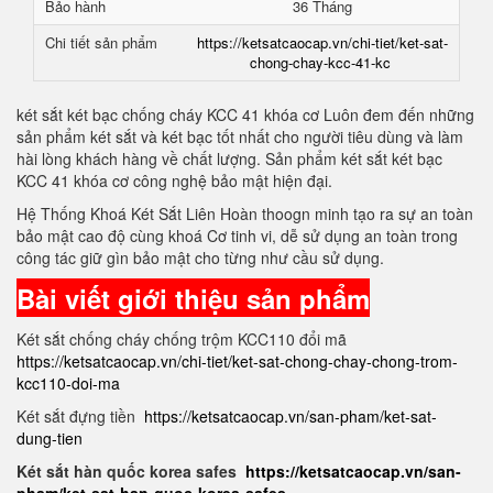
Bảo hành
36 Tháng
Chi tiết sản phẩm
https://ketsatcaocap.vn/chi-tiet/ket-sat-
chong-chay-kcc-41-kc
két sắt két bạc chống cháy KCC 41 khóa cơ Luôn đem đến những
sản phẩm két sắt và két bạc tốt nhất cho người tiêu dùng và làm
hài lòng khách hàng về chất lượng. Sản phẩm két sắt két bạc
KCC 41 khóa cơ công nghệ bảo mật hiện đại.
Hệ Thống Khoá Két Sắt Liên Hoàn thoogn minh tạo ra sự an toàn
bảo mật cao độ cùng khoá Cơ tinh vi, dễ sử dụng an toàn trong
công tác giữ gìn bảo mật cho từng như cầu sử dụng.
Bài viết giới thiệu sản phẩm
Két sắt chống cháy chống trộm KCC110 đổi mã
https://ketsatcaocap.vn/chi-tiet/ket-sat-chong-chay-chong-trom-
kcc110-doi-ma
Két sắt đựng tiền
https://ketsatcaocap.vn/san-pham/ket-sat-
dung-tien
Két sắt hàn quốc korea safes
https://ketsatcaocap.vn/san-