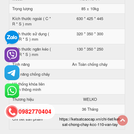
Trọng lượng
85 ± 10kg
Kích thước ngoài ( C *
630 * 425 * 445
R * S ) mm
Kích thước sử dụng (
320 * 350 * 300
C * R * S ) mm
Kích thước ngăn kéo (
130 * 350 * 250
C * R * S ) mm
Tính năng
An Toàn chống cháy
Khả năng chống cháy
Hệ thống khóa liên
hoàn thông minh
Thương hiệu
WELKO
Bảo hành
36 Tháng
0982770404
Chi tiết sản phẩm
https://ketsatcaocap.vn/chi-tiet/ket-
sat-chong-chay-kcc-110-van-tay
back