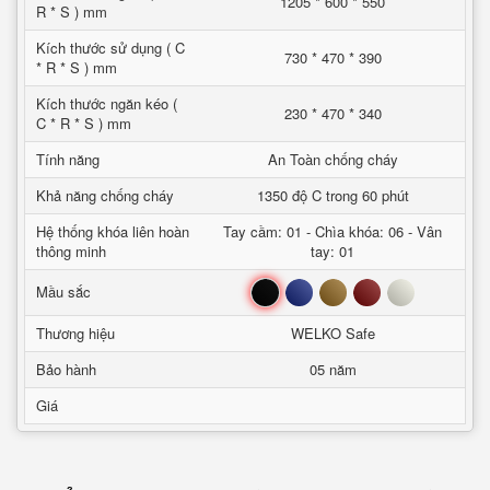
1205 * 600 * 550
R * S ) mm
Kích thước sử dụng ( C
730 * 470 * 390
* R * S ) mm
Kích thước ngăn kéo (
230 * 470 * 340
C * R * S ) mm
Tính năng
An Toàn chống cháy
Khả năng chống cháy
1350 độ C trong 60 phút
Hệ thống khóa liên hoàn
Tay cầm: 01 - Chìa khóa: 06 - Vân
thông minh
tay: 01
Đen
Xanh
Nâu
Đỏ
Trắng
Mầu sắc
Thương hiệu
WELKO Safe
Bảo hành
05 năm
Giá