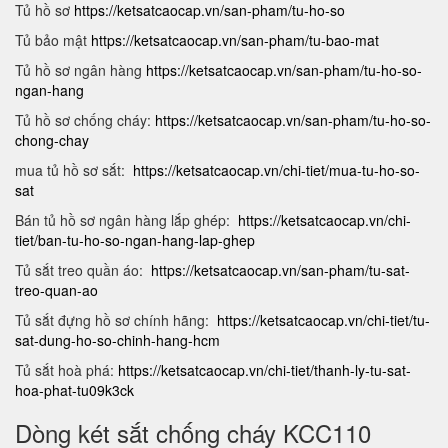
Tủ hồ sơ
https://ketsatcaocap.vn/san-pham/tu-ho-so
Tủ bảo mật
https://ketsatcaocap.vn/san-pham/tu-bao-mat
Tủ hồ sơ ngân hàng
https://ketsatcaocap.vn/san-pham/tu-ho-so-
ngan-hang
Tủ hồ sơ chống cháy:
https://ketsatcaocap.vn/san-pham/tu-ho-so-
chong-chay
mua tủ hồ sơ sắt:
https://ketsatcaocap.vn/chi-tiet/mua-tu-ho-so-
sat
Bán tủ hồ sơ ngân hàng lắp ghép:
https://ketsatcaocap.vn/chi-
tiet/ban-tu-ho-so-ngan-hang-lap-ghep
Tủ sắt treo quần áo:
https://ketsatcaocap.vn/san-pham/tu-sat-
treo-quan-ao
Tủ sắt đựng hồ sơ chính hãng:
https://ketsatcaocap.vn/chi-tiet/tu-
sat-dung-ho-so-chinh-hang-hcm
Tủ sắt hoà phá:
https://ketsatcaocap.vn/chi-tiet/thanh-ly-tu-sat-
hoa-phat-tu09k3ck
Dòng két sắt chống cháy KCC110