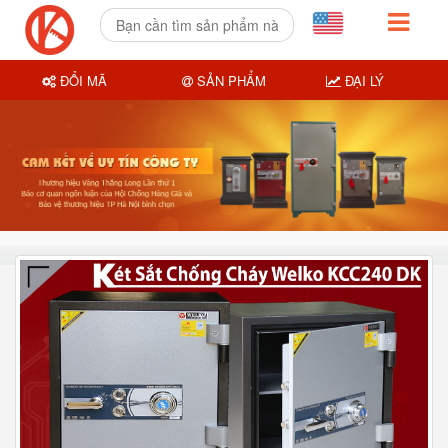
ĐỔI MÃ
SẢN PHẨM
ĐẠI LÝ