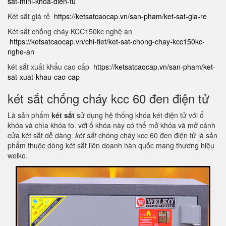
sat-mini-khoa-dien-tu
Két sắt giá rẻ
https://ketsatcaocap.vn/san-pham/ket-sat-gia-re
Két sắt chống cháy KCC150kc nghệ an
https://ketsatcaocap.vn/chi-tiet/ket-sat-chong-chay-kcc150kc-
nghe-an
két sắt xuất khẩu cao cấp
https://ketsatcaocap.vn/san-pham/ket-
sat-xuat-khau-cao-cap
két sắt chống cháy kcc 60 đen điện tử
Là sản phẩm
két sắt
sử dụng hệ thống khóa két điện tử với ổ
khóa và chìa khóa to. với ổ khóa này có thể mở khóa và mở cánh
cửa két sắt dễ dàng.
két sắt
chóng cháy kcc 60 đen điện tử là sản
phẩm thuộc dòng két sắt liên doanh hàn quốc mang thương hiệu
welko.