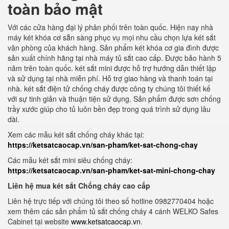
toàn bảo mật
Với các cửa hàng đại lý phân phối trên toàn quốc. Hiện nay nhà
máy két khóa cơ sẵn sàng phục vụ mọi nhu cầu chọn lựa két sắt
văn phòng của khách hàng. Sản phẩm két khóa cơ gia đình được
sản xuất chính hãng tại nhà máy tủ sắt cao cấp. Được bảo hành 5
năm trên toàn quốc. két sắt mini được hỗ trợ hướng dẫn thiết lập
và sử dụng tại nhà miễn phí. Hỗ trợ giao hàng và thanh toán tại
nhà. két sắt điện tử chống cháy được công ty chúng tôi thiết kế
với sự tinh giản và thuận tiện sử dụng. Sản phẩm được sơn chống
trầy xước giúp cho tủ luôn bền đẹp trong quá trình sử dụng lâu
dài.
Xem các mẫu két sắt chống cháy khác tại:
https://ketsatcaocap.vn/san-pham/ket-sat-chong-chay
Các mẫu két sắt mini siêu chống cháy:
https://ketsatcaocap.vn/san-pham/ket-sat-mini-chong-chay
Liên hệ mua két sắt Chống cháy cao cấp
Liên hệ trực tiếp với chúng tôi theo số hotline 0982770404 hoặc
xem thêm các sản phẩm tủ sắt chống cháy 4 cánh WELKO Safes
Cabinet tại website
www.ketsatcaocap.vn
.