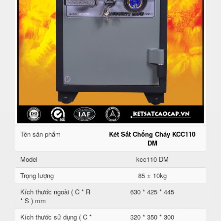
Tên sản phẩm
Két Sắt Chống Cháy KCC110
DM
Model
kcc110 DM
Trọng lượng
85 ± 10kg
Kích thước ngoài ( C * R
630 * 425 * 445
* S ) mm
Kích thước sử dụng ( C *
320 * 350 * 300