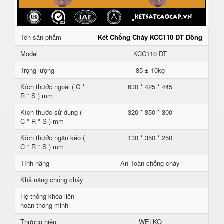
Tên sản phẩm
Két Chống Cháy KCC110 DT Đồng
Model
KCC110 DT
Trọng lượng
85 ± 10kg
Kích thước ngoài ( C *
630 * 425 * 445
R * S ) mm
Kích thước sử dụng (
320 * 350 * 300
C * R * S ) mm
Kích thước ngăn kéo (
130 * 350 * 250
C * R * S ) mm
Tính năng
An Toàn chống cháy
Khả năng chống cháy
Hệ thống khóa liên
hoàn thông minh
Thương hiệu
WELKO