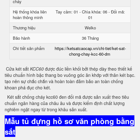
cháy
Hệ thống khóa liên
Tay cầm: 01 - Chìa khóa: 06 - Đổi mã:
hoàn thông minh
01
Thương hiệu
Welko
Bảo hành
36 Tháng
Chi tiết sản phẩm
https://ketsatcaocap.vn/chi-tiet/ket-sat-
chong-chay-kcc-60-dm
Cửa két sắt
KCC60
được đúc liền khối bởi thép dày theo thiết kế
tiêu chuẩn hình bậc thang bo vuông góc ăn khớp với thân két bạc.
tạo nên sự chắc chắn và hoàn toàn đảm bảo an toàn chống
khoan phá đục cho két.
Két sắt chống cháy kcc60 đen đổi mã được sản xuất theo tiêu
chuẩn ngân hàng của châu âu và được kiểm định chất lượng
nghiêm ngặt ngay từ trong khâu sản xuất.
Mẫu tủ đựng hồ sơ văn phòng bằng
sắt