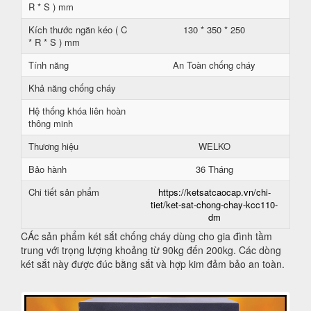
R * S ) mm
Kích thước ngăn kéo ( C
130 * 350 * 250
* R * S ) mm
Tính năng
An Toàn chống cháy
Khả năng chống cháy
Hệ thống khóa liên hoàn
thông minh
Thương hiệu
WELKO
Bảo hành
36 Tháng
Chi tiết sản phẩm
https://ketsatcaocap.vn/chi-
tiet/ket-sat-chong-chay-kcc110-
dm
CÁc sản phẩm két sắt chống cháy dùng cho gia đình tầm
trung với trọng lượng khoảng từ 90kg đến 200kg. Các dòng
két sắt này được đúc bằng sắt và hợp kim đảm bảo an toàn.