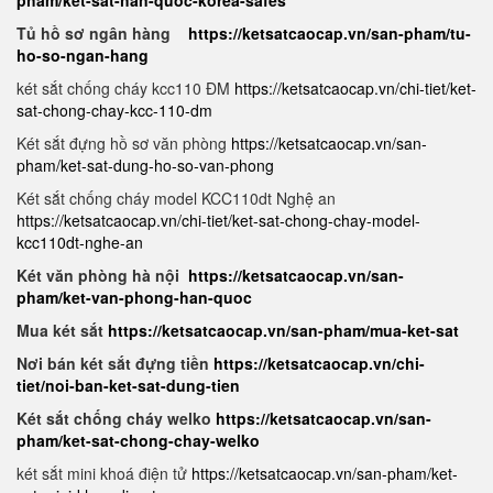
pham/ket-sat-han-quoc-korea-safes
Tủ hồ sơ ngân hàng
https://ketsatcaocap.vn/san-pham/tu-
ho-so-ngan-hang
két sắt chống cháy kcc110 ĐM
https://ketsatcaocap.vn/chi-tiet/ket-
sat-chong-chay-kcc-110-dm
Két sắt đựng hồ sơ văn phòng
https://ketsatcaocap.vn/san-
pham/ket-sat-dung-ho-so-van-phong
Két sắt chống cháy model KCC110dt Nghệ an
https://ketsatcaocap.vn/chi-tiet/ket-sat-chong-chay-model-
kcc110dt-nghe-an
Két văn phòng hà nội
https://ketsatcaocap.vn/san-
pham/ket-van-phong-han-quoc
Mua két sắt
https://ketsatcaocap.vn/san-pham/mua-ket-sat
Nơi bán két sắt đựng tiền
https://ketsatcaocap.vn/chi-
tiet/noi-ban-ket-sat-dung-tien
Két sắt chống cháy welko
https://ketsatcaocap.vn/san-
pham/ket-sat-chong-chay-welko
két sắt mini khoá điện tử
https://ketsatcaocap.vn/san-pham/ket-