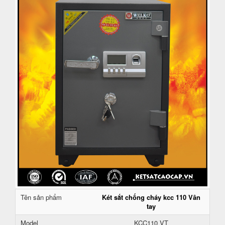
Tên sản phẩm
Két sắt chống cháy kcc 110 Vân
tay
Model
KCC110 VT