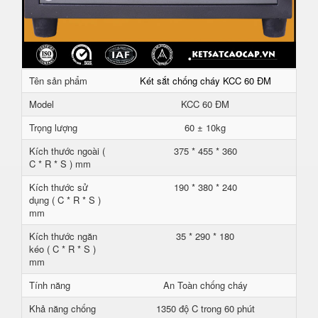
Tên sản phẩm
Két sắt chống cháy KCC 60 ĐM
Model
KCC 60 ĐM
Trọng lượng
60 ± 10kg
Kích thước ngoài (
375 * 455 * 360
C * R * S ) mm
Kích thước sử
190 * 380 * 240
dụng ( C * R * S )
mm
Kích thước ngăn
35 * 290 * 180
kéo ( C * R * S )
mm
Tính năng
An Toàn chống cháy
Khả năng chống
1350 độ C trong 60 phút