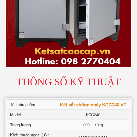
THÔNG SỐ KỸ THUẬT
Két sắt chống cháy KCC240 VT
Tên sản phẩm
Model
KCC240
Trọng lượng
200 ± 10kg
Kích thước ngoài ( C *