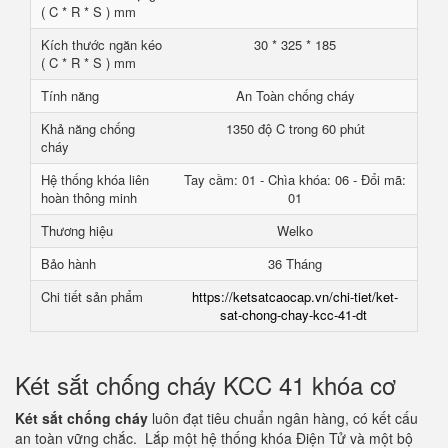
( C * R * S ) mm
Kích thước ngăn kéo
30 * 325 * 185
( C * R * S ) mm
Tính năng
An Toàn chống cháy
Khả năng chống
1350 độ C trong 60 phút
cháy
Hệ thống khóa liên
Tay cầm: 01 - Chìa khóa: 06 - Đổi mã:
hoàn thông minh
01
Thương hiệu
Welko
Bảo hành
36 Tháng
Chi tiết sản phẩm
https://ketsatcaocap.vn/chi-tiet/ket-
sat-chong-chay-kcc-41-dt
Két sắt chống cháy KCC 41 khóa cơ
Két sắt chống cháy
luôn đạt tiêu chuẩn ngân hàng, có kết cấu
an toàn vững chắc. Lắp một hệ thống khóa Điện Tử và một bộ