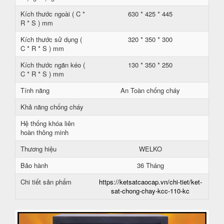
Kích thước ngoài ( C *
630 * 425 * 445
R * S ) mm
Kích thước sử dụng (
320 * 350 * 300
C * R * S ) mm
Kích thước ngăn kéo (
130 * 350 * 250
C * R * S ) mm
Tính năng
An Toàn chống cháy
Khả năng chống cháy
Hệ thống khóa liên
hoàn thông minh
Thương hiệu
WELKO
Bảo hành
36 Tháng
Chi tiết sản phẩm
https://ketsatcaocap.vn/chi-tiet/ket-
sat-chong-chay-kcc-110-kc