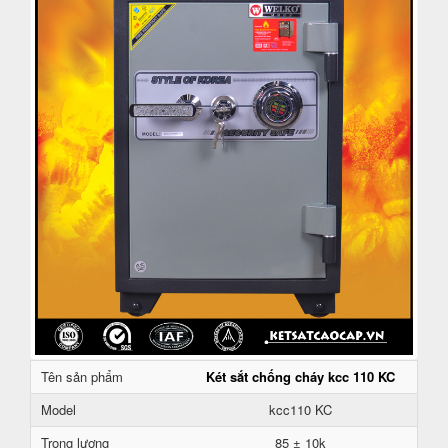
Tên sản phẩm
Két sắt chống cháy kcc 110 KC
Model
kcc110 KC
Trọng lượng
85 ± 10k