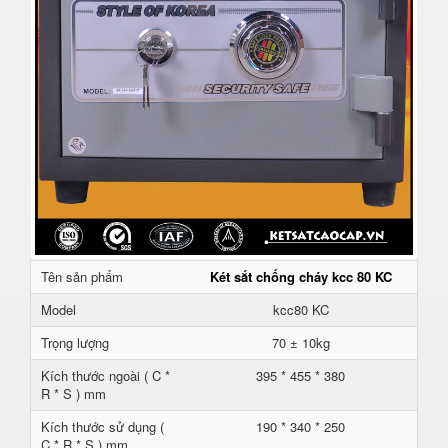
Tên sản phẩm
Két sắt chống cháy kcc 80 KC
Model
kcc80 KC
Trọng lượng
70 ± 10kg
Kích thước ngoài ( C *
395 * 455 * 380
R * S ) mm
Kích thước sử dụng (
190 * 340 * 250
C * R * S ) mm