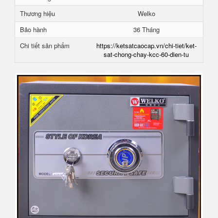
Thương hiệu
Welko
Bảo hành
36 Tháng
Chi tiết sản phẩm
https://ketsatcaocap.vn/chi-tiet/ket-
sat-chong-chay-kcc-60-dien-tu