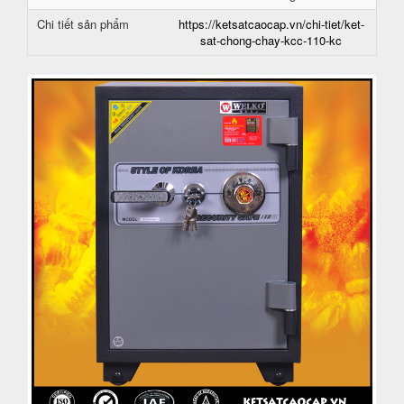
Chi tiết sản phẩm
https://ketsatcaocap.vn/chi-tiet/ket-
sat-chong-chay-kcc-110-kc