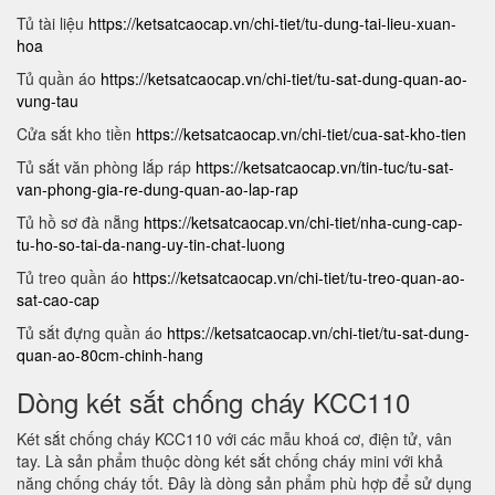
Tủ tài liệu
https://ketsatcaocap.vn/chi-tiet/tu-dung-tai-lieu-xuan-
hoa
Tủ quần áo
https://ketsatcaocap.vn/chi-tiet/tu-sat-dung-quan-ao-
vung-tau
Cửa sắt kho tiền
https://ketsatcaocap.vn/chi-tiet/cua-sat-kho-tien
Tủ sắt văn phòng lắp ráp
https://ketsatcaocap.vn/tin-tuc/tu-sat-
van-phong-gia-re-dung-quan-ao-lap-rap
Tủ hồ sơ đà nẵng
https://ketsatcaocap.vn/chi-tiet/nha-cung-cap-
tu-ho-so-tai-da-nang-uy-tin-chat-luong
Tủ treo quần áo
https://ketsatcaocap.vn/chi-tiet/tu-treo-quan-ao-
sat-cao-cap
Tủ sắt đựng quần áo
https://ketsatcaocap.vn/chi-tiet/tu-sat-dung-
quan-ao-80cm-chinh-hang
Dòng két sắt chống cháy KCC110
Két sắt chống cháy KCC110 với các mẫu khoá cơ, điện tử, vân
tay. Là sản phẩm thuộc dòng két sắt chống cháy mini với khả
năng chống cháy tốt. Đây là dòng sản phẩm phù hợp để sử dụng