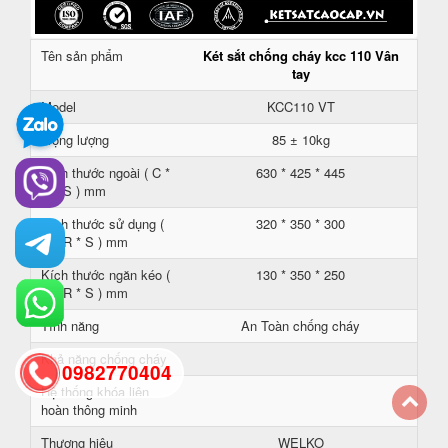
Tên sản phẩm
Két sắt chống cháy kcc 110 Vân
tay
Model
KCC110 VT
Trọng lượng
85 ± 10kg
Kích thước ngoài ( C *
630 * 425 * 445
R * S ) mm
Kích thước sử dụng (
320 * 350 * 300
C * R * S ) mm
Kích thước ngăn kéo (
130 * 350 * 250
C * R * S ) mm
Tính năng
An Toàn chống cháy
Khả năng chống cháy
0982770404
Hệ thống khóa liên
hoàn thông minh
back
Thương hiệu
WELKO