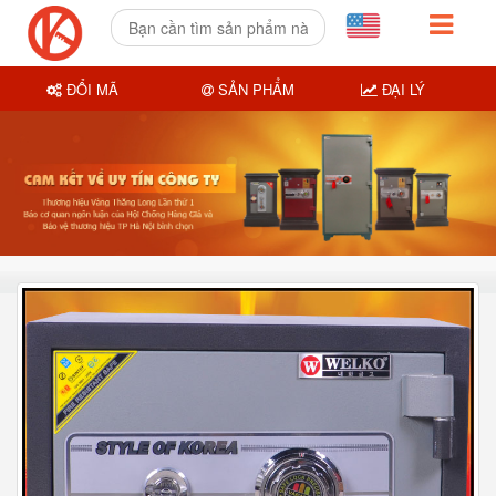
ĐỔI MÃ
SẢN PHẨM
ĐẠI LÝ