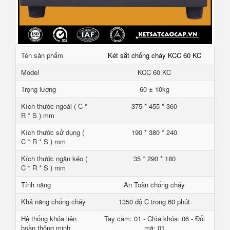
Tên sản phẩm
Két sắt chống cháy KCC 60 KC
Model
KCC 60 KC
Trọng lượng
60 ± 10kg
Kích thước ngoài ( C *
375 * 455 * 360
R * S ) mm
Kích thước sử dụng (
190 * 380 * 240
C * R * S ) mm
Kích thước ngăn kéo (
35 * 290 * 180
C * R * S ) mm
Tính năng
An Toàn chống cháy
Khả năng chống cháy
1350 độ C trong 60 phút
Hệ thống khóa liên
Tay cầm: 01 - Chìa khóa: 06 - Đổi
hoàn thông minh
mã: 01