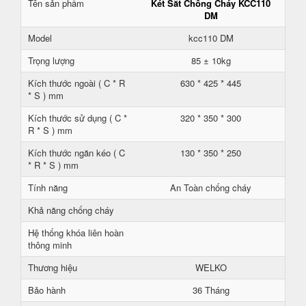
Tên sản phẩm
Két Sắt Chống Cháy KCC110
DM
Model
kcc110 DM
Trọng lượng
85 ± 10kg
Kích thước ngoài ( C * R
630 * 425 * 445
* S ) mm
Kích thước sử dụng ( C *
320 * 350 * 300
R * S ) mm
Kích thước ngăn kéo ( C
130 * 350 * 250
* R * S ) mm
Tính năng
An Toàn chống cháy
Khả năng chống cháy
Hệ thống khóa liên hoàn
thông minh
Thương hiệu
WELKO
Bảo hành
36 Tháng