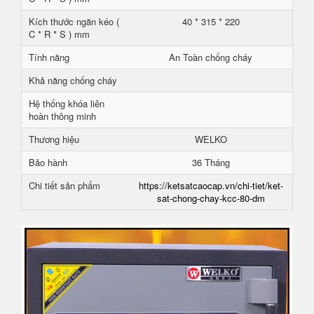
Kích thước ngăn kéo (
40 * 315 * 220
C * R * S ) mm
Tính năng
An Toàn chống cháy
Khả năng chống cháy
Hệ thống khóa liên
hoàn thông minh
Thương hiệu
WELKO
Bảo hành
36 Tháng
Chi tiết sản phẩm
https://ketsatcaocap.vn/chi-tiet/ket-
sat-chong-chay-kcc-80-dm