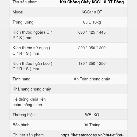
Tên sản phẩm
Két Chống Cháy KCC110 DT Đồng
Model
KCC110 DT
Trọng lượng
85 ± 10kg
Kích thước ngoài ( C *
630 * 425 * 445
R * S ) mm
Kích thước sử dụng (
320 * 350 * 300
C * R * S ) mm
Kích thước ngăn kéo (
130 * 350 * 250
C * R * S ) mm
Tính năng
An Toàn chống cháy
Khả năng chống cháy
Hệ thống khóa liên
hoàn thông minh
Thương hiệu
WELKO
Bảo hành
36 Tháng
Chi tiết sản phẩm
https://ketsatcaocap.vn/chi-tiet/ket-