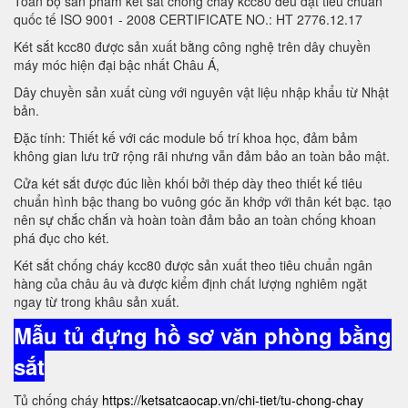
Toàn bộ sản phẩm két sắt chống cháy kcc80 đều đạt tiêu chuẩn
quốc tế ISO 9001 - 2008 CERTIFICATE NO.: HT 2776.12.17
Két sắt kcc80 được sản xuất bằng công nghệ trên dây chuyền
máy móc hiện đại bậc nhất Châu Á,
Dây chuyền sản xuất cùng với nguyên vật liệu nhập khẩu từ Nhật
bản.
Đặc tính: Thiết kế với các module bố trí khoa học, đảm bảm
không gian lưu trữ rộng rãi nhưng vẫn đảm bảo an toàn bảo mật.
Cửa két sắt được đúc liền khối bởi thép dày theo thiết kế tiêu
chuẩn hình bậc thang bo vuông góc ăn khớp với thân két bạc. tạo
nên sự chắc chắn và hoàn toàn đảm bảo an toàn chống khoan
phá đục cho két.
Két sắt chống cháy kcc80 được sản xuất theo tiêu chuẩn ngân
hàng của châu âu và được kiểm định chất lượng nghiêm ngặt
ngay từ trong khâu sản xuất.
Mẫu tủ đựng hồ sơ văn phòng bằng
sắt
Tủ chống cháy
https://ketsatcaocap.vn/chi-tiet/tu-chong-chay