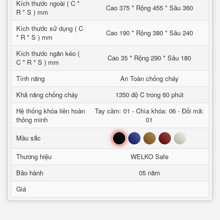
Kích thước ngoài ( C *
Cao 375 * Rộng 455 * Sâu 360
R * S ) mm
Kích thước sử dụng ( C
Cao 190 * Rộng 380 * Sâu 240
* R * S ) mm
Kích thước ngăn kéo (
Cao 35 * Rộng 290 * Sâu 180
C * R * S ) mm
Tính năng
An Toàn chống cháy
Khả năng chống cháy
1350 độ C trong 60 phút
Hệ thống khóa liên hoàn
Tay cầm: 01 - Chìa khóa: 06 - Đổi mã:
thông minh
01
Đen
Xanh
Nâu
Đỏ
Trắng
Mầu sắc
Thương hiệu
WELKO Safe
Bảo hành
05 năm
Giá