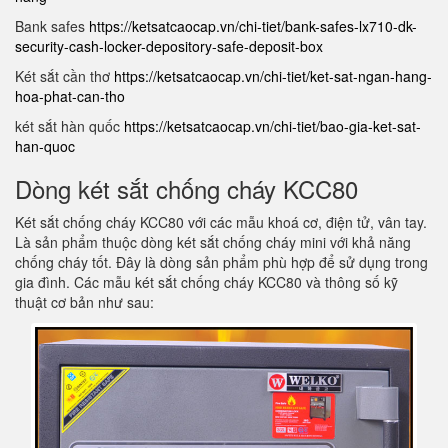
Bank safes
https://ketsatcaocap.vn/chi-tiet/bank-safes-lx710-dk-
security-cash-locker-depository-safe-deposit-box
Két sắt cần thơ
https://ketsatcaocap.vn/chi-tiet/ket-sat-ngan-hang-
hoa-phat-can-tho
két sắt hàn quốc
https://ketsatcaocap.vn/chi-tiet/bao-gia-ket-sat-
han-quoc
Dòng két sắt chống cháy KCC80
Két sắt chống cháy KCC80 với các mẫu khoá cơ, điện tử, vân tay.
Là sản phẩm thuộc dòng két sắt chống cháy mini với khả năng
chống cháy tốt. Đây là dòng sản phẩm phù hợp để sử dụng trong
gia đình. Các mẫu két sắt chống cháy KCC80 và thông số kỹ
thuật cơ bản như sau: