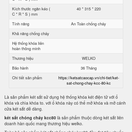
Kích thước ngăn kéo (
40 * 315 * 220
C * R * S ) mm
Tính năng
An Toàn chống cháy
Khả năng chống cháy
Hệ thống khóa liên
hoàn thông minh
Thương hiệu
WELKO
Bảo hành
36 Tháng
Chi tiết sản phẩm
https://ketsatcaocap.vn/chi-tiet/ket-
sat-chong-chay-kcc-80-kc
Là sản phẩm két sắt sử dụng hệ thống khóa két điện tử với ổ
khóa và chìa khóa to. với ổ khóa này có thể mở khóa và mở cánh
cửa két sắt dễ dàng.
két sắt chóng cháy kcc80
là sản phẩm thuộc dòng két sắt liên
doanh hàn quốc mang thương hiệu welko.