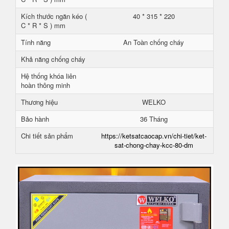
Kích thước ngăn kéo (
40 * 315 * 220
C * R * S ) mm
Tính năng
An Toàn chống cháy
Khả năng chống cháy
Hệ thống khóa liên
hoàn thông minh
Thương hiệu
WELKO
Bảo hành
36 Tháng
Chi tiết sản phẩm
https://ketsatcaocap.vn/chi-tiet/ket-
sat-chong-chay-kcc-80-dm