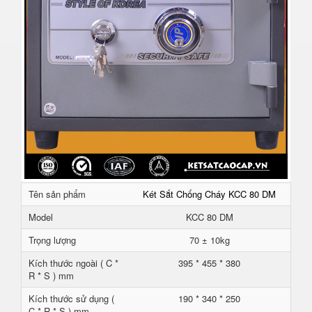
Tên sản phẩm
Két Sắt Chống Cháy KCC 80 DM
Model
KCC 80 DM
Trọng lượng
70 ± 10kg
Kích thước ngoài ( C *
395 * 455 * 380
R * S ) mm
Kích thước sử dụng (
190 * 340 * 250
C * R * S ) mm