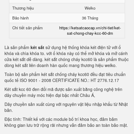
Thương hiệu
Welko
Bảo hành
36 Tháng
Chi tiết sản phẩm
https://ketsatcaocap.vn/chi-tiet/ket-
sat-chong-chay-kcc-60-dm
Là sản phẩm
két sắt
sử dụng hệ thống khóa két điện tử với ổ
khóa và chìa khóa to. với ổ khóa này có thể mở khóa và mở cánh
cửa két sắt dễ dàng. két sắt chóng cháy kcc60 là sản phẩm thuộc
dòng két sắt liên doanh hàn quốc mang thương hiệu welko.
Toàn bộ sản phẩm két sắt chống cháy kcc60 đều đạt tiêu chuẩn
quốc tế ISO 9001 - 2008 CERTIFICATE NO.: HT 2776.12.17
Két sắt kcc 60 đen đổi mã được sản xuất bằng công nghệ trên
dây chuyền máy móc hiện đại bậc nhất Châu Á,
Dây chuyền sản xuất cùng với nguyên vật liệu nhập khẩu từ Nhật
bản.
Đặc tính: Thiết kế với các module bố trí khoa học, đảm bảm
không gian lưu trữ rộng rãi nhưng vẫn đảm bảo an toàn bảo mật.