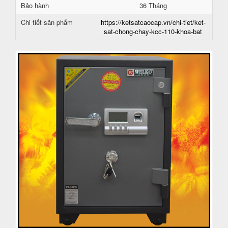
Bảo hành
36 Tháng
Chi tiết sản phẩm
https://ketsatcaocap.vn/chi-tiet/ket-
sat-chong-chay-kcc-110-khoa-bat