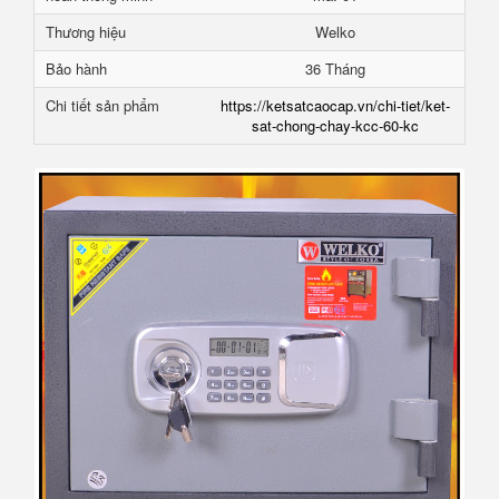
Thương hiệu
Welko
Bảo hành
36 Tháng
Chi tiết sản phẩm
https://ketsatcaocap.vn/chi-tiet/ket-
sat-chong-chay-kcc-60-kc