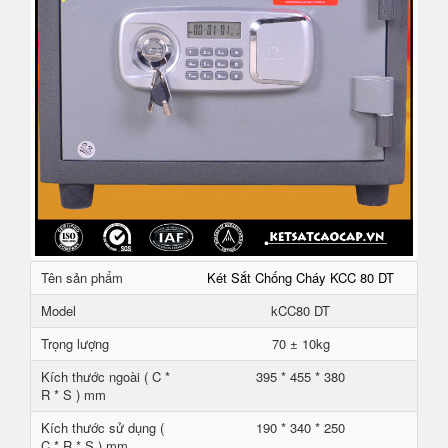
Tên sản phẩm
Két Sắt Chống Cháy KCC 80 DT
Model
kCC80 DT
Trọng lượng
70 ± 10kg
Kích thước ngoài ( C *
395 * 455 * 380
R * S ) mm
Kích thước sử dụng (
190 * 340 * 250
C * R * S ) mm