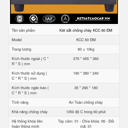
Tên sản phẩm
Két sắt chống cháy KCC 60 ĐM
Model
KCC 60 ĐM
Trọng lượng
60 ± 10kg
Kích thước ngoài ( C *
375 * 455 * 360
R * S ) mm
Kích thước sử dụng (
190 * 380 * 240
C * R * S ) mm
Kích thước ngăn kéo (
35 * 290 * 180
C * R * S ) mm
Tính năng
An Toàn chống cháy
Khả năng chống cháy
1350 độ C trong 60 phút
Hệ thống khóa liên
Tay cầm: 01 - Chìa khóa: 06 - Đổi
hoàn thông minh
mã: 01