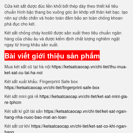
Cửa két sắt được đúc liền khối bởi thép dày theo thiết kế tiêu
chuẩn hình bậc thang bo vuông góc ăn khớp với thân két bạc. tạo
nên sự chắc chắn và hoàn toàn đảm bảo an toàn chống khoan
phá đục cho két.
Két sắt chống cháy kcc60 được sản xuất theo tiêu chuẩn ngân
hàng của châu âu và được kiểm định chất lượng nghiêm ngặt
ngay từ trong khâu sản xuất.
Bài viết giới thiệu sản phẩm
Mua két sắt cũ tại hà nội
https://ketsatcaocap.vn/chi-tiet/thu-mua-
ket-sat-cu-tai-ha-noi
Két sắt xuất khẩu: Fingerprint Safe box
https://ketsatcaocap.vn/chi-tiet/fingerprint-safe-box
Két sắt mini giá rẻ
https://ketsatcaocap.vn/chi-tiet/ket-sat-mini-gia-
re-tphcm
Két sắt kí gửi tài sản
https://ketsatcaocap.vn/chi-tiet/ket-sat-ngan-
hang-nha-nuoc-bao-mat-an-toan
Két sắt cơ khí
https://ketsatcaocap.vn/chi-tiet/ket-sat-co-khi-ngan-
hang